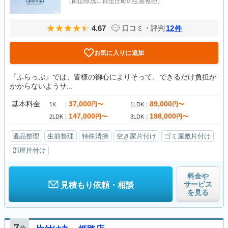
（岡山県浅口郡里庄町の生前整理）
4.67
12
口コミ・評判
件
お気に入りに追加
『ふらっぷ』では、皆様の御心によりそって、できるだけ負担が
かからないようサ...
基本料金
37,000
89,000
円〜
円〜
1K
1LDK
147,000
198,000
円〜
円〜
2LDK
3LDK
遺品整理
生前整理
特殊清掃
空き家片付け
ゴミ屋敷片付け
部屋片付け
料金や
サービス
見積もり依頼・相談
を見る
7