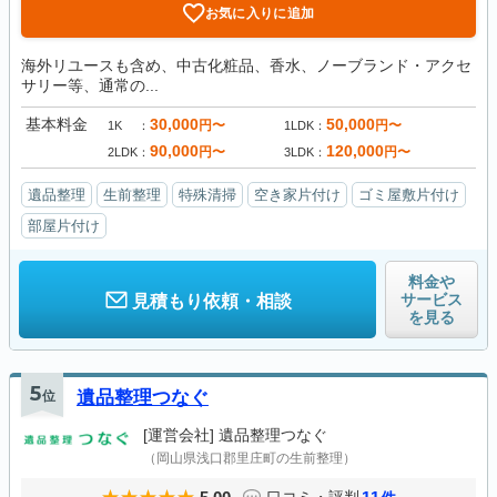
お気に入りに追加
海外リユースも含め、中古化粧品、香水、ノーブランド・アクセ
サリー等、通常の...
基本料金
30,000
50,000
円〜
円〜
1K
1LDK
90,000
120,000
円〜
円〜
2LDK
3LDK
遺品整理
生前整理
特殊清掃
空き家片付け
ゴミ屋敷片付け
部屋片付け
料金や
サービス
見積もり依頼・相談
を見る
5
位
遺品整理つなぐ
[運営会社]
遺品整理つなぐ
（岡山県浅口郡里庄町の生前整理）