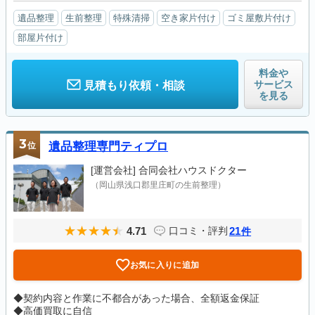
遺品整理
生前整理
特殊清掃
空き家片付け
ゴミ屋敷片付け
部屋片付け
料金や
サービス
見積もり依頼・相談
を見る
3
位
遺品整理専門ティプロ
[運営会社]
合同会社ハウスドクター
（岡山県浅口郡里庄町の生前整理）
4.71
21
口コミ・評判
件
お気に入りに追加
◆契約内容と作業に不都合があった場合、全額返金保証
◆高価買取に自信