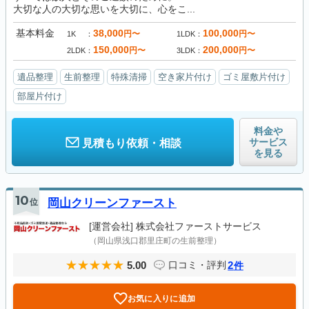
大切な人の大切な思いを大切に、心をこ...
基本料金
38,000
100,000
円〜
円〜
1K
1LDK
150,000
200,000
円〜
円〜
2LDK
3LDK
遺品整理
生前整理
特殊清掃
空き家片付け
ゴミ屋敷片付け
部屋片付け
料金や
サービス
見積もり依頼・相談
を見る
10
位
岡山クリーンファースト
[運営会社]
株式会社ファーストサービス
（岡山県浅口郡里庄町の生前整理）
5.00
2
口コミ・評判
件
お気に入りに追加