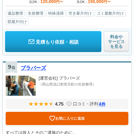
120,000
150,000
円〜
円〜
2LDK
3LDK
遺品整理
生前整理
特殊清掃
空き家片付け
ゴミ屋敷片付け
部屋片付け
料金や
サービス
見積もり依頼・相談
を見る
9
位
プラバーズ
[運営会社]
プラバーズ
（岡山県浅口郡里庄町の生前整理）
4.75
4
口コミ・評判
件
お気に入りに追加
すべては故人とそのご遺族のために。