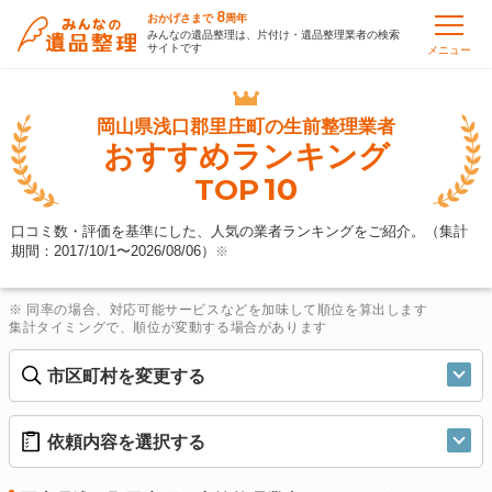
8
おかげさまで
周年
みんなの遺品整理は、片付け・遺品整理業者の検索
サイトです
メニュー
岡山県浅口郡里庄町の
生前整理業者
おすすめランキング
10
TOP
口コミ数・評価を基準にした、人気の業者ランキングをご紹介。（集計
期間：2017/10/1〜
2026/08/06
）
※
※ 同率の場合、対応可能サービスなどを加味して順位を算出します
集計タイミングで、順位が変動する場合があります
市区町村を変更する
依頼内容を選択する