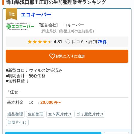
岡山県浅口郡里庄町の生前整理業者ランキング
1
位
エコキーパー
[運営会社]
エコキーパー
（岡山県浅口郡里庄町の生前整理）
4.81
75
口コミ・評判
件
お気に入りに追加
■新型コロナウィルス対策済み
■明朗会計・安心価格
■無料見積り
『任せ...
基本料金
20,000
円〜
1K
遺品整理
生前整理
空き家片付け
ゴミ屋敷片付け
部屋片付け