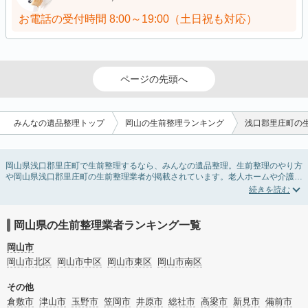
お電話の受付時間
8:00～19:00（土日祝も対応）
ページの先頭へ
みんなの遺品整理トップ
岡山の生前整理ランキング
浅口郡里庄町の
岡山県浅口郡里庄町で生前整理するなら、みんなの遺品整理。生前整理のやり方
や岡山県浅口郡里庄町の生前整理業者が掲載されています。老人ホームや介護施
設入居に伴う不用品の処分・回収・引き取りから、在宅介護の介護整理や福祉住
環境整理まで対応しています。岡山県浅口郡里庄町の生前整理の料金相場情報だ
けで業者を決められない場合は、不用品の買取や遺産・財産にかかわる相続相談
などのオプションサービスで絞り込み検索を利用してみましょう。
岡山県の生前整理業者ランキング一覧
またお役立ち情報も豊富なので終活でエンディングノートの選び方や、整理整
頓・老前整理・生前整理のコツについてもチェックしてみてください。
岡山市
岡山市北区
岡山市中区
岡山市東区
岡山市南区
その他
倉敷市
津山市
玉野市
笠岡市
井原市
総社市
高梁市
新見市
備前市