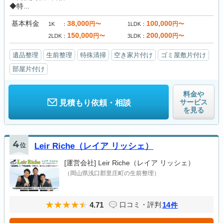
◆特...
基本料金
38,000
100,000
円〜
円〜
1K
1LDK
150,000
200,000
円〜
円〜
2LDK
3LDK
遺品整理
生前整理
特殊清掃
空き家片付け
ゴミ屋敷片付け
部屋片付け
料金や
サービス
見積もり依頼・相談
を見る
4
位
Leir Riche（レイア リッシェ）
[運営会社]
Leir Riche（レイア リッシェ）
（岡山県浅口郡里庄町の生前整理）
4.71
14
口コミ・評判
件