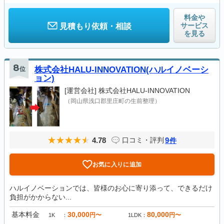
料金や
サービス
見積もり依頼・相談
を見る
8
位
株式会社HALU-INNOVATION(ハルイノベーシ
ョン)
[運営会社]
株式会社HALU-INNOVATION
（岡山県浅口郡里庄町の生前整理）
4.78
9
口コミ・評判
件
お気に入りに追加
ハルイノベーションでは、皆様のお心に寄り添って、できるだけ
負担がかからない...
基本料金
30,000
80,000
円〜
円〜
1K
1LDK