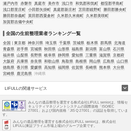
瀬戸内市
赤磐市
真庭市
美作市
浅口市
和気郡和気町
都窪郡早島町
浅口郡里庄町
小田郡矢掛町
真庭郡新庄村
苫田郡鏡野町
勝田郡勝央町
勝田郡奈義町
英田郡西粟倉村
久米郡久米南町
久米郡美咲町
加賀郡吉備中央町
全国の生前整理業者ランキング一覧
全国
東京都
神奈川県
埼玉県
千葉県
茨城県
栃木県
群馬県
北海道
青森県
岩手県
宮城県
秋田県
山形県
福島県
新潟県
富山県
石川県
福井県
山梨県
長野県
岐阜県
静岡県
愛知県
三重県
滋賀県
京都府
大阪府
兵庫県
奈良県
和歌山県
鳥取県
島根県
岡山県
広島県
山口県
徳島県
香川県
愛媛県
高知県
福岡県
佐賀県
長崎県
熊本県
大分県
宮崎県
鹿児島県
沖縄県
LIFULLの関連サービス
LIFULLのサービス
みんなの遺品整理を運営する株式会社LIFULL seniorは、情報セ
不動産・住宅
引越し
老人ホーム
地方創生
ママの就労支援
キュリティマネジメントシステムの国際規格「ISO/IEC
不動産クラウドファンディング
遺品整理
老後の暮らし情報
27001」および国内規格「JIS Q 27001」の認証を取得していま
農業技術
す。
みんなの遺品整理を運営する株式会社LIFULL seniorは、株式会社
LIFULL HOME'Sのサービス
LIFULL(東証プライム市場上場)のグループ企業です。