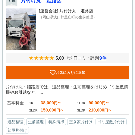
位
片付け丸 姫路店
[運営会社]
片付け丸 姫路店
（岡山県浅口郡里庄町の生前整理）
5.00
9
口コミ・評判
件
お気に入りに追加
片付け丸・姫路店では、遺品整理・生前整理をはじめゴミ屋敷清
掃やお引越など、...
基本料金
38,000
90,000
円〜
円〜
1K
1LDK
150,000
210,000
円〜
円〜
2LDK
3LDK
遺品整理
生前整理
特殊清掃
空き家片付け
ゴミ屋敷片付け
部屋片付け