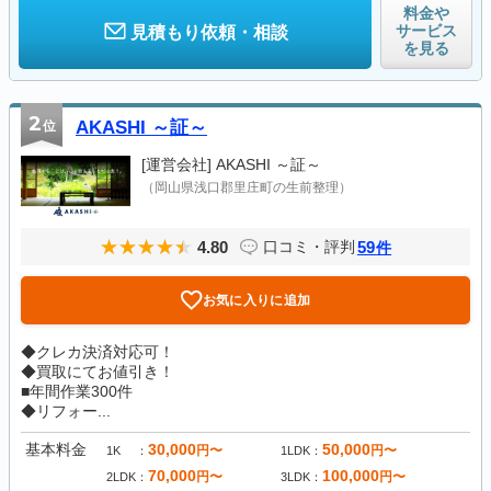
料金や
サービス
見積もり依頼・相談
を見る
2
位
AKASHI ～証～
[運営会社]
AKASHI ～証～
（岡山県浅口郡里庄町の生前整理）
4.80
59
口コミ・評判
件
お気に入りに追加
◆クレカ決済対応可！
◆買取にてお値引き！
■年間作業300件
◆リフォー...
基本料金
30,000
50,000
円〜
円〜
1K
1LDK
70,000
100,000
円〜
円〜
2LDK
3LDK