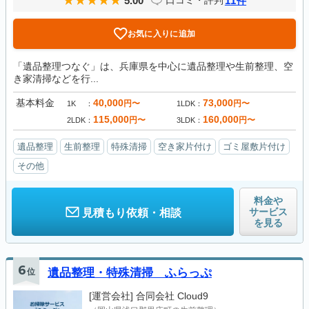
5.00
11
口コミ・評判
件
お気に入りに追加
「遺品整理つなぐ」は、兵庫県を中心に遺品整理や生前整理、空
き家清掃などを行...
基本料金
40,000
73,000
円〜
円〜
1K
1LDK
115,000
160,000
円〜
円〜
2LDK
3LDK
遺品整理
生前整理
特殊清掃
空き家片付け
ゴミ屋敷片付け
その他
料金や
サービス
見積もり依頼・相談
を見る
6
位
遺品整理・特殊清掃 ふらっぷ
[運営会社]
合同会社 Cloud9