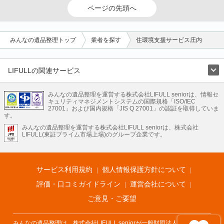
ページの先頭へ
みんなの遺品整理トップ
業者を探す
住環境支援サービス庄内
LIFULLの関連サービス
LIFULLのサービス
みんなの遺品整理を運営する株式会社LIFULL seniorは、情報セ
不動産・住宅
引越し
老人ホーム
地方創生
ママの就労支援
キュリティマネジメントシステムの国際規格「ISO/IEC
不動産クラウドファンディング
遺品整理
老後の暮らし情報
27001」および国内規格「JIS Q 27001」の認証を取得していま
農業技術
す。
みんなの遺品整理を運営する株式会社LIFULL seniorは、株式会社
LIFULL HOME'Sのサービス
LIFULL(東証プライム市場上場)のグループ企業です。
不動産・住宅
マンション
一戸建て
注文住宅
リノベーション
不動産査定
マンション専門売却査定
不動産投資
アドバイザー
住まいの窓口
住宅ローン
住まいインデックス
プライスマップ
不動産アーカイブ
空き家バンク
家賃相場
不動産会社
まちむすび
サービス利用規約
個人情報保護方針について
不動産用語集
住まいのお役立ち情報
LIFULL HOME'S PRESS
DIY Mag
アプリ
不動産データ
不動産転職
評価・口コミガイドライン
運営会社について
ご意見・ご要望
みんなの遺品整理は、株式会社LIFULL seniorが一般財団法人遺品整理士