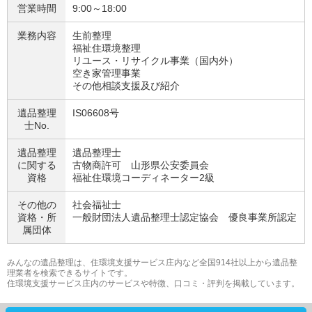
営業時間
9:00～18:00
業務内容
生前整理
福祉住環境整理
リユース・リサイクル事業（国内外）
空き家管理事業
その他相談支援及び紹介
遺品整理
IS06608号
士No.
遺品整理
遺品整理士
に関する
古物商許可 山形県公安委員会
資格
福祉住環境コーディネーター2級
その他の
社会福祉士
資格・
所
一般財団法人遺品整理士認定協会 優良事業所認定
属団体
みんなの遺品整理は、住環境支援サービス庄内など全国914社以上から遺品整
理業者を検索できるサイトです。
住環境支援サービス庄内のサービスや特徴、口コミ・評判を掲載しています。