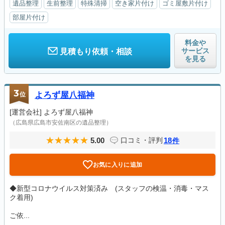
遺品整理
生前整理
特殊清掃
空き家片付け
ゴミ屋敷片付け
部屋片付け
料金や
サービス
見積もり依頼・相談
を見る
3
位
よろず屋八福神
[運営会社]
よろず屋八福神
（広島県広島市安佐南区の遺品整理）
5.00
18
口コミ・評判
件
お気に入りに追加
◆新型コロナウイルス対策済み (スタッフの検温・消毒・マス
ク着用)
ご依...