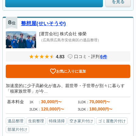
を見る
8
位
整想屋(せいそうや)
[運営会社]
株式会社 修榮
（広島県広島市安佐南区の遺品整理）
4.83
6
口コミ・評判
件
お気に入りに追加
加速度的に少子高齢化が進み、親世帯・子世帯が別々に暮らす
「核家族世帯」が今...
基本料金
30,000
70,000
円〜
円〜
1K
1LDK
120,000
180,000
円〜
円〜
2LDK
3LDK
遺品整理
生前整理
特殊清掃
空き家片付け
ゴミ屋敷片付け
部屋片付け