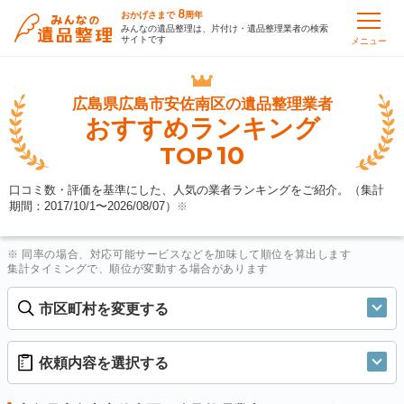
8
おかげさまで
周年
みんなの遺品整理は、片付け・遺品整理業者の検索
サイトです
メニュー
広島県広島市安佐南区の
遺品整理業者
おすすめランキング
10
TOP
口コミ数・評価を基準にした、人気の業者ランキングをご紹介。（集計
期間：2017/10/1〜
2026/08/07
）
※
※ 同率の場合、対応可能サービスなどを加味して順位を算出します
集計タイミングで、順位が変動する場合があります
市区町村を変更する
依頼内容を選択する