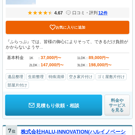
4.67
12
口コミ・評判
件
お気に入りに追加
『ふらっぷ』では、皆様の御心によりそって、できるだけ負担が
かからないようサ...
基本料金
37,000
89,000
円〜
円〜
1K
1LDK
147,000
198,000
円〜
円〜
2LDK
3LDK
遺品整理
生前整理
特殊清掃
空き家片付け
ゴミ屋敷片付け
部屋片付け
料金や
サービス
見積もり依頼・相談
を見る
7
位
株式会社HALU-INNOVATION(ハルイノベーシ