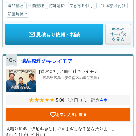
遺品整理
生前整理
特殊清掃
空き家片付け
ゴミ屋敷片付け
部屋片付け
料金や
サービス
見積もり依頼・相談
を見る
10
位
遺品整理のキレイモア
[運営会社]
合同会社キレイモア
（広島県広島市安佐南区の遺品整理）
5.00
4
口コミ・評判
件
お気に入りに追加
見積り無料・追加料金なしでさまざまな作業を承ります。
面倒な仕分けや片付け...