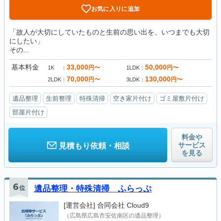
お気に入りに追加
「故人が大切にしていたものと生前の思い出を、いつまでも大切
にしたい」
その...
基本料金
33,000
50,000
円〜
円〜
1K
1LDK
70,000
130,000
円〜
円〜
2LDK
3LDK
遺品整理
生前整理
特殊清掃
空き家片付け
ゴミ屋敷片付け
部屋片付け
料金や
サービス
見積もり依頼・相談
を見る
6
位
遺品整理・特殊清掃 ふらっぷ
[運営会社]
合同会社 Cloud9
（広島県広島市安佐南区の遺品整理）