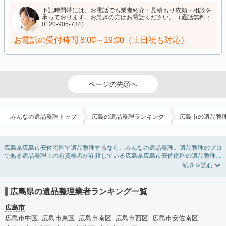
下記時間帯には、お電話でも業者紹介・見積もり依頼・相談を
承っております。お急ぎの方はお電話ください。（通話無料：
0120-905-734）
お電話の受付時間
8:00～19:00（土日祝も対応）
ページの先頭へ
みんなの遺品整理トップ
広島の遺品整理ランキング
広島市の遺品整
広島県広島市安佐南区で遺品整理するなら、みんなの遺品整理。遺品整理のプロ
である遺品整理士の有資格者が在籍している広島県広島市安佐南区の遺品整理業
者が掲載されています。遺品処分を即日対応してくれる実家の片付け業者や遺品
整理会社を比較できます。広島県広島市安佐南区の遺品整理の料金相場情報だけ
で業者を決められない場合は、遺品の買取や供養・お焚き上げなど希望のオプシ
ョンサービスで絞り込み条件を利用し検索してみましょう。
広島県の遺品整理業者ランキング一覧
ゴミの処分方法や親の家の遺品整理をはじめる時期などお役立ち情報も豊富なの
で、チェックしてみてください。
広島市
広島市中区
広島市東区
広島市南区
広島市西区
広島市安佐南区