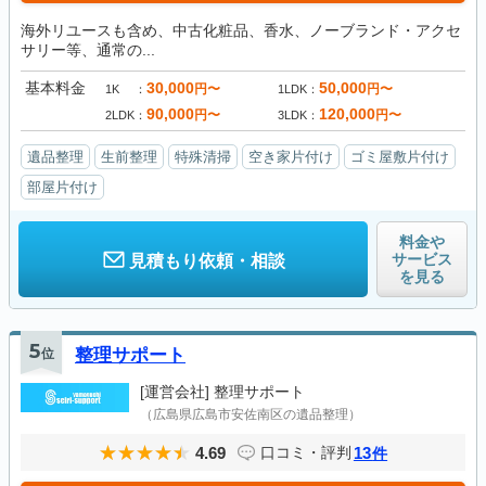
海外リユースも含め、中古化粧品、香水、ノーブランド・アクセ
サリー等、通常の...
基本料金
30,000
50,000
円〜
円〜
1K
1LDK
90,000
120,000
円〜
円〜
2LDK
3LDK
遺品整理
生前整理
特殊清掃
空き家片付け
ゴミ屋敷片付け
部屋片付け
料金や
サービス
見積もり依頼・相談
を見る
5
位
整理サポート
[運営会社]
整理サポート
（広島県広島市安佐南区の遺品整理）
4.69
13
口コミ・評判
件