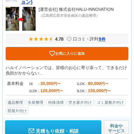
ョン)
[運営会社]
株式会社HALU-INNOVATION
（広島県広島市安佐南区の遺品整理）
4.78
9
口コミ・評判
件
お気に入りに追加
ハルイノベーションでは、皆様のお心に寄り添って、できるだけ
負担がかからない...
基本料金
30,000
80,000
円〜
円〜
1K
1LDK
120,000
150,000
円〜
円〜
2LDK
3LDK
遺品整理
生前整理
特殊清掃
空き家片付け
ゴミ屋敷片付け
部屋片付け
料金や
サービス
見積もり依頼・相談