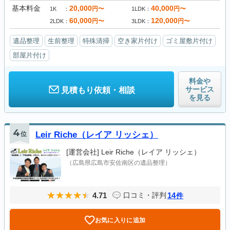
基本料金
20,000
40,000
円〜
円〜
1K
1LDK
60,000
120,000
円〜
円〜
2LDK
3LDK
遺品整理
生前整理
特殊清掃
空き家片付け
ゴミ屋敷片付け
部屋片付け
料金や
サービス
見積もり依頼・相談
を見る
4
位
Leir Riche（レイア リッシェ）
[運営会社]
Leir Riche（レイア リッシェ）
（広島県広島市安佐南区の遺品整理）
4.71
14
口コミ・評判
件
お気に入りに追加