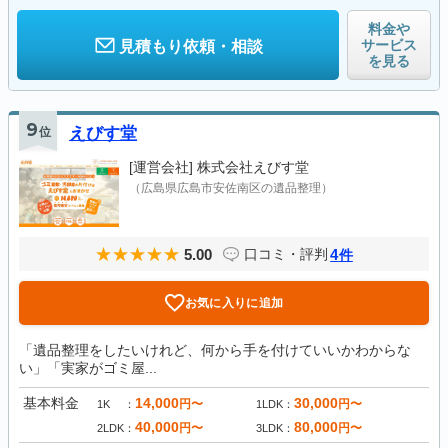
料金や
サービス
見積もり依頼・相談
を見る
9
位
えびす堂
[運営会社]
株式会社えびす堂
（広島県広島市安佐南区の遺品整理）
5.00
4
口コミ・評判
件
お気に入りに追加
「遺品整理をしたいけれど、何から手を付けていいかわからな
い」「実家がゴミ屋...
基本料金
14,000
30,000
円〜
円〜
1K
1LDK
40,000
80,000
円〜
円〜
2LDK
3LDK