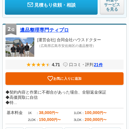
料金や
サービス
見積もり依頼・相談
を見る
2
位
遺品整理専門ティプロ
[運営会社]
合同会社ハウスドクター
（広島県広島市安佐南区の遺品整理）
4.71
21
口コミ・評判
件
お気に入りに追加
◆契約内容と作業に不都合があった場合、全額返金保証
◆高価買取に自信
◆特...
基本料金
38,000
100,000
円〜
円〜
1K
1LDK
150,000
200,000
円〜
円〜
2LDK
3LDK