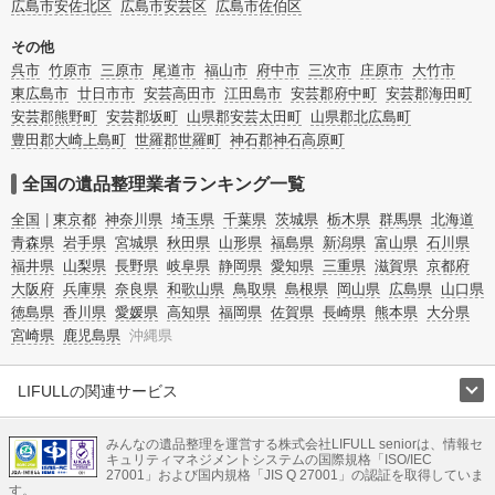
広島市安佐北区
広島市安芸区
広島市佐伯区
その他
呉市
竹原市
三原市
尾道市
福山市
府中市
三次市
庄原市
大竹市
東広島市
廿日市市
安芸高田市
江田島市
安芸郡府中町
安芸郡海田町
安芸郡熊野町
安芸郡坂町
山県郡安芸太田町
山県郡北広島町
豊田郡大崎上島町
世羅郡世羅町
神石郡神石高原町
全国の遺品整理業者ランキング一覧
全国
東京都
神奈川県
埼玉県
千葉県
茨城県
栃木県
群馬県
北海道
青森県
岩手県
宮城県
秋田県
山形県
福島県
新潟県
富山県
石川県
福井県
山梨県
長野県
岐阜県
静岡県
愛知県
三重県
滋賀県
京都府
大阪府
兵庫県
奈良県
和歌山県
鳥取県
島根県
岡山県
広島県
山口県
徳島県
香川県
愛媛県
高知県
福岡県
佐賀県
長崎県
熊本県
大分県
宮崎県
鹿児島県
沖縄県
LIFULLの関連サービス
LIFULLのサービス
みんなの遺品整理を運営する株式会社LIFULL seniorは、情報セ
不動産・住宅
引越し
老人ホーム
地方創生
ママの就労支援
キュリティマネジメントシステムの国際規格「ISO/IEC
不動産クラウドファンディング
遺品整理
老後の暮らし情報
27001」および国内規格「JIS Q 27001」の認証を取得していま
農業技術
す。