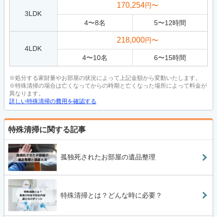
170,254
円〜
3LDK
4
〜
8
名
5
〜
12
時間
218,000
円〜
4LDK
4
〜
10
名
6
〜
15
時間
※処分する家財量やお部屋の状況によって上記金額から変動いたします。
※特殊清掃の場合は亡くなってからの時期と亡くなった場所によって料金が
異なります。
詳しい特殊清掃の費用を確認する
特殊清掃に関する記事
孤独死されたお部屋の遺品整理
特殊清掃とは？どんな時に必要？