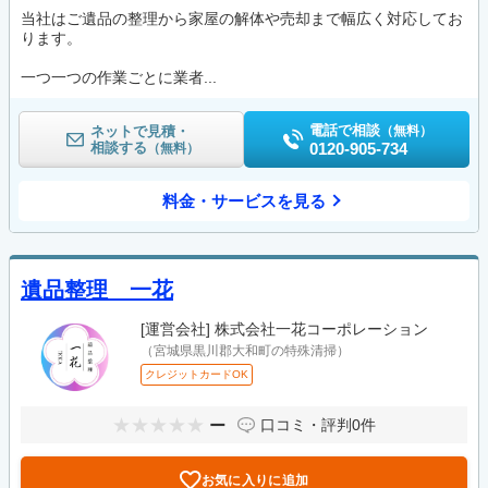
当社はご遺品の整理から家屋の解体や売却まで幅広く対応してお
ります。
一つ一つの作業ごとに業者...
電話で相談
ネットで見積・
（無料）
相談する
0120-905-734
（無料）
料金・サービスを見る
遺品整理 一花
[運営会社]
株式会社一花コーポレーション
（宮城県黒川郡大和町の特殊清掃）
クレジットカードOK
ー
口コミ・評判
0件
お気に入りに追加