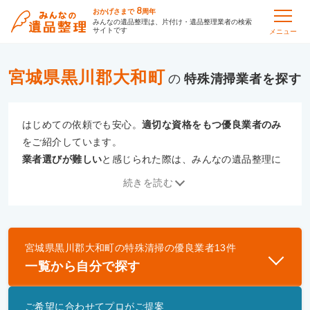
8
おかげさまで
周年
みんなの遺品整理は、片付け・遺品整理業者の検索
サイトです
メニュー
宮城県黒川郡大和町
の
特殊清掃
はじめての依頼でも安心。
適切な資格をもつ優良業者のみ
をご紹介しています。
業者選びが難しい
と感じられた際は、みんなの遺品整理に
ご相談ください。
続きを読む
専門の相談員が、
あなたにぴったりな業者をご提案
いたし
ます。
宮城県黒川郡大和町
の
特殊清掃
の優良業者
13
件
優良業者とは
一覧から自分で探す
一般財団法人遺品整理認定協会、および一般社団法
人事件現場特殊清掃センターと提携し、「遺品整理
ご希望に合わせてプロがご提案
士」資格を持つ事業者のみ掲載しています。