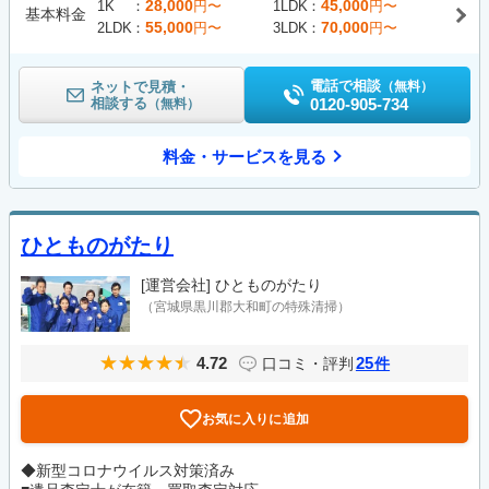
28,000
45,000
1K
円〜
1LDK
円〜
基本料金
55,000
70,000
2LDK
円〜
3LDK
円〜
電話で相談
ネットで見積・
（無料）
相談する
0120-905-734
（無料）
料金・サービスを見る
ひとものがたり
[運営会社]
ひとものがたり
（宮城県黒川郡大和町の特殊清掃）
4.72
25
口コミ・評判
件
お気に入りに追加
◆新型コロナウイルス対策済み