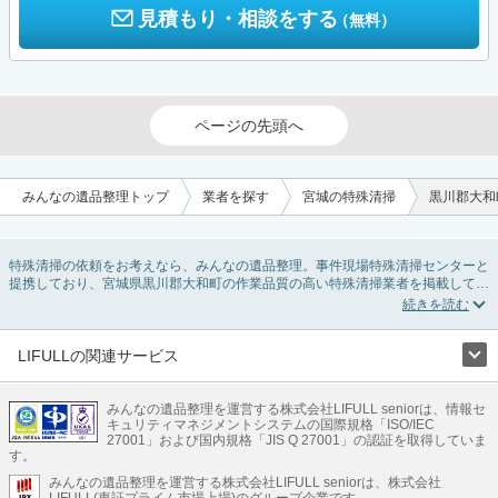
見積もり・相談をする
（無料）
ページの先頭へ
みんなの遺品整理トップ
業者を探す
宮城の特殊清掃
黒川郡大和
特殊清掃の依頼をお考えなら、みんなの遺品整理。事件現場特殊清掃センターと
提携しており、宮城県黒川郡大和町の作業品質の高い特殊清掃業者を掲載してい
ます。孤独死・孤立死に伴う不用品の処分・回収・引き取りから、事件・事故・
自殺現場などの血液や体液の除去、ハエやウジなどの害虫駆除まで対応していま
す。宮城県黒川郡大和町の特殊清掃の料金相場情報だけで業者を決められない場
合はリフォームによる原状回復・オゾン脱臭機による腐敗臭などの臭いの脱臭・
LIFULLの関連サービス
消臭サービスなど絞り込み条件を利用し検索してみましょう。
LIFULLのサービス
また故人のご遺族だけでなく不動産管理会社様やオーナー様(賃貸家主様)、行政
のご担当者様でも相談できます。
みんなの遺品整理を運営する株式会社LIFULL seniorは、情報セ
不動産・住宅
引越し
老人ホーム
地方創生
ママの就労支援
キュリティマネジメントシステムの国際規格「ISO/IEC
不動産クラウドファンディング
遺品整理
老後の暮らし情報
27001」および国内規格「JIS Q 27001」の認証を取得していま
農業技術
す。
みんなの遺品整理を運営する株式会社LIFULL seniorは、株式会社
LIFULL HOME'Sのサービス
LIFULL(東証プライム市場上場)のグループ企業です。