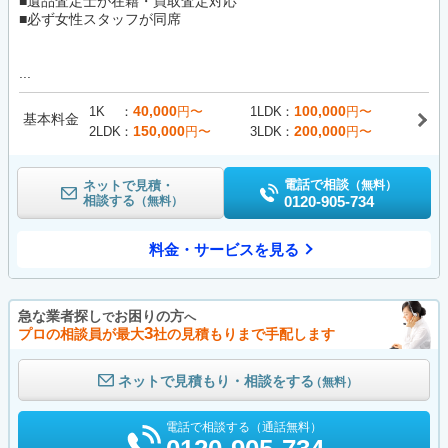
■遺品査定士が在籍・買取査定対応
■必ず女性スタッフが同席
...
40,000
100,000
1K
円〜
1LDK
円〜
基本料金
150,000
200,000
2LDK
円〜
3LDK
円〜
電話で相談
ネットで見積・
（無料）
相談する
0120-905-734
（無料）
料金・サービスを見る
急な業者探し
お困りの方
で
へ
3
プロの相談員が最大
社の見積もりまで手配します
ネットで見積もり・相談をする
（無料）
電話で相談する（通話無料）