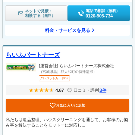
電話で相談
ネットで見積・
（無料）
相談する
0120-905-734
（無料）
料金・サービスを見る
らいふパートナーズ
[運営会社]
らいふパートナーズ株式会社
（宮城県黒川郡大和町の特殊清掃）
クレジットカードOK
4.67
3
口コミ・評判
件
お気に入りに追加
私たちは遺品整理、ハウスクリーニングを通して、お客様のお悩
み事を解決することをモットーに対応し...