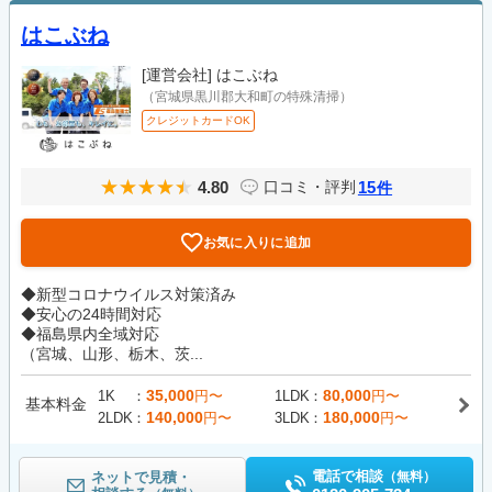
はこぶね
[運営会社]
はこぶね
（宮城県黒川郡大和町の特殊清掃）
クレジットカードOK
4.80
15
口コミ・評判
件
お気に入りに追加
◆新型コロナウイルス対策済み
◆安心の24時間対応
◆福島県内全域対応
（宮城、山形、栃木、茨...
35,000
80,000
1K
円〜
1LDK
円〜
基本料金
140,000
180,000
2LDK
円〜
3LDK
円〜
電話で相談
ネットで見積・
（無料）