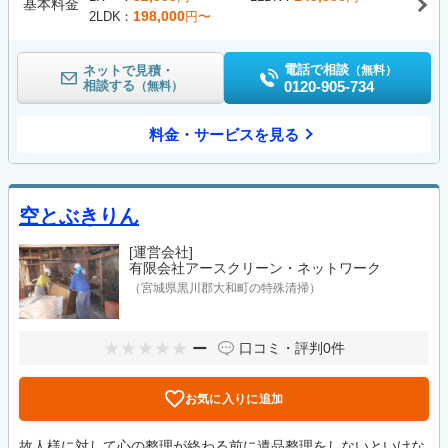
基本料金
198,000
2LDK
円〜
電話で相談
ネットで見積・
（無料）
相談する
0120-905-734
（無料）
料金・サービスを見る
空とぶきりん
[運営会社]
有限会社アースクリーン・ネットワーク
（宮城県黒川郡大和町の特殊清掃）
ー
口コミ・評判
0件
お気に入りに追加
故人様に対して心の整理が終わる前に遺品整理をしないといけな