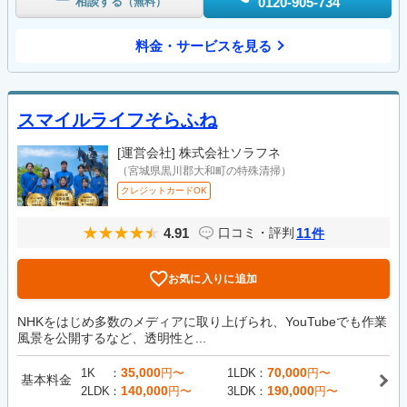
相談する
0120-905-734
（無料）
料金・サービスを見る
スマイルライフそらふね
[運営会社]
株式会社ソラフネ
（宮城県黒川郡大和町の特殊清掃）
クレジットカードOK
4.91
11
口コミ・評判
件
お気に入りに追加
NHKをはじめ多数のメディアに取り上げられ、YouTubeでも作業
風景を公開するなど、透明性と...
35,000
70,000
1K
円〜
1LDK
円〜
基本料金
140,000
190,000
2LDK
円〜
3LDK
円〜