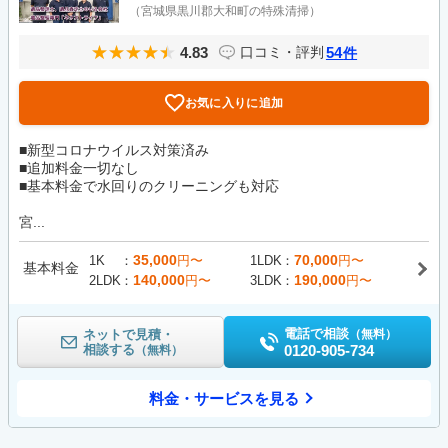
（宮城県黒川郡大和町の特殊清掃）
4.83
54
口コミ・評判
件
お気に入りに追加
■新型コロナウイルス対策済み
■追加料金一切なし
■基本料金で水回りのクリーニングも対応
宮...
35,000
70,000
1K
円〜
1LDK
円〜
基本料金
140,000
190,000
2LDK
円〜
3LDK
円〜
電話で相談
ネットで見積・
（無料）
相談する
0120-905-734
（無料）
料金・サービスを見る