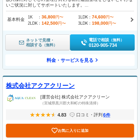
いご状況に対してサポートいたします。...
36,800
74,600
1K
円〜
1LDK
円〜
基本料金
142,500
198,000
2LDK
円〜
3LDK
円〜
電話で相談
ネットで見積・
（無料）
相談する
0120-905-734
（無料）
料金・サービスを見る
株式会社アクアクリーン
[運営会社]
株式会社アクアクリーン
（宮城県黒川郡大和町の特殊清掃）
4.83
6
口コミ・評判
件
お気に入りに追加