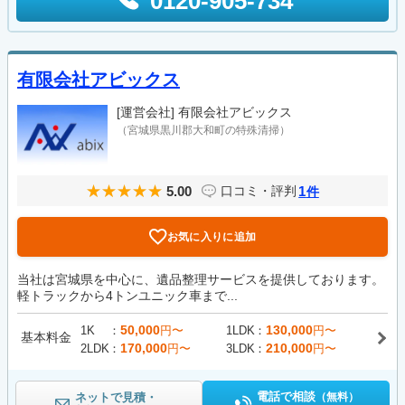
0120-905-734
有限会社アビックス
[運営会社]
有限会社アビックス
（宮城県黒川郡大和町の特殊清掃）
5.00
1
口コミ・評判
件
お気に入りに追加
当社は宮城県を中心に、遺品整理サービスを提供しております。
軽トラックから4トンユニック車まで...
50,000
130,000
1K
円〜
1LDK
円〜
基本料金
170,000
210,000
2LDK
円〜
3LDK
円〜
電話で相談
ネットで見積・
（無料）