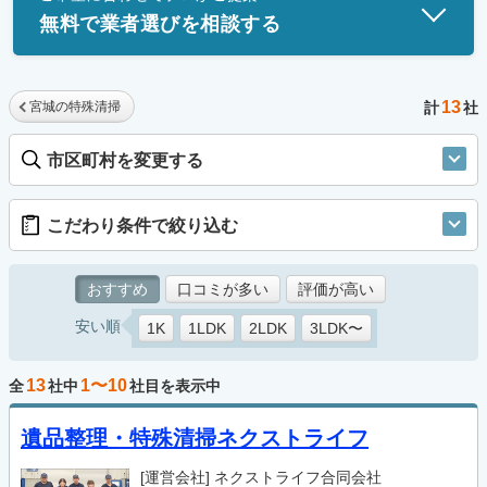
無料で業者選びを相談する
13
宮城の特殊清掃
計
社
市区町村を変更する
こだわり条件で絞り込む
おすすめ
口コミが多い
評価が高い
安い順
1K
1LDK
2LDK
3LDK〜
13
1〜10
全
社中
社目を表示中
遺品整理・特殊清掃ネクストライフ
[運営会社]
ネクストライフ合同会社