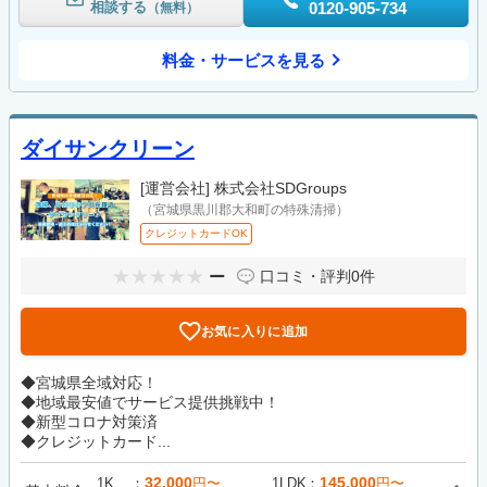
相談する
0120-905-734
（無料）
料金・サービスを見る
ダイサンクリーン
[運営会社]
株式会社SDGroups
（宮城県黒川郡大和町の特殊清掃）
クレジットカードOK
ー
口コミ・評判
0件
お気に入りに追加
◆宮城県全域対応！
◆地域最安値でサービス提供挑戦中！
◆新型コロナ対策済
◆クレジットカード...
32,000
145,000
1K
円〜
1LDK
円〜