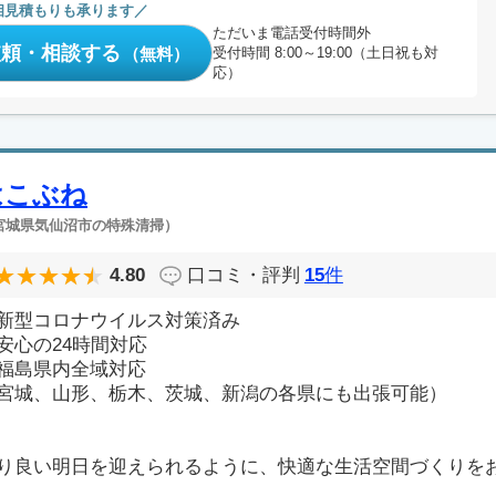
相見積もりも承ります
ただいま電話受付時間外
依頼・相談する
（無料）
受付時間 8:00～19:00（土日祝も対
応）
はこぶね
宮城県気仙沼市の特殊清掃）
4.80
口コミ・評判
15
件
新型コロナウイルス対策済み
安心の24時間対応
福島県内全域対応
宮城、山形、栃木、茨城、新潟の各県にも出張可能）
り良い明日を迎えられるように、快適な生活空間づくりをお手