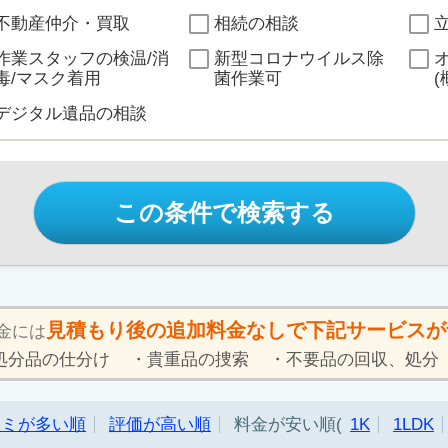
不動産仲介・買取
相続の相談
作業スタッフの検温/消
新型コロナウイルス除
毒/マスク着用
菌作業可
(
デジタル遺品の相談
この条件で検索する
見積もり後の追加料金なしで下記サービスが
金には
処分品の仕分け
貴重品の捜索
不要品の回収、処分
コミが多い順
評価が高い順
料金が安い順
1K
1LDK