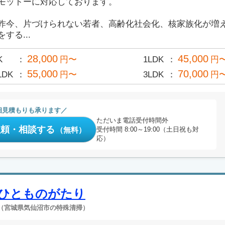
モットーに対応しております。
昨今、片づけられない若者、高齢化社会化、核家族化が増
をする...
28,000
45,000
K
円〜
1LDK
円
55,000
70,000
LDK
円〜
3LDK
円
相見積もりも承ります
ただいま電話受付時間外
依頼・相談する
（無料）
受付時間 8:00～19:00（土日祝も対
応）
ひとものがたり
（宮城県気仙沼市の特殊清掃）