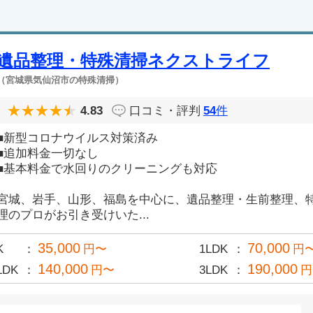
遺品整理・特殊清掃ネクストライフ
（宮城県気仙沼市の特殊清掃）
4.83
口コミ・評判
54
件
■新型コロナウイルス対策済み
■追加料金一切なし
■基本料金で水回りのクリーニングも対応
宮城、岩手、山形、福島を中心に、遺品整理・生前整理、
理のプロがお引き受けいた...
35,000
70,000
K
円〜
1LDK
円
140,000
190,000
LDK
円〜
3LDK
円