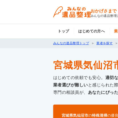
おかげさまで
みんなの遺品整理
トップ
はじめての方へ
業
みんなの遺品整理トップ
業者を探す
宮城県気仙沼
はじめての依頼でも安心。
適切
業者選びが難しい
と感じられた
専門の相談員が、
あなたにぴっ
宮城県気仙沼市
の
特殊清掃
の優