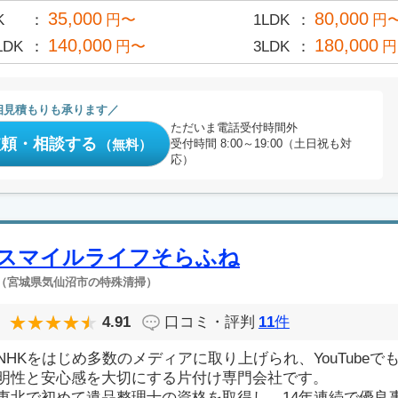
35,000
80,000
K
円〜
1LDK
円
140,000
180,000
LDK
円〜
3LDK
円
相見積もりも承ります
ただいま電話受付時間外
依頼・相談する
（無料）
受付時間 8:00～19:00（土日祝も対
応）
スマイルライフそらふね
（宮城県気仙沼市の特殊清掃）
4.91
口コミ・評判
11
件
NHKをはじめ多数のメディアに取り上げられ、YouTube
明性と安心感を大切にする片付け専門会社です。
東北で初めて遺品整理士の資格を取得し、14年連続で優良事業