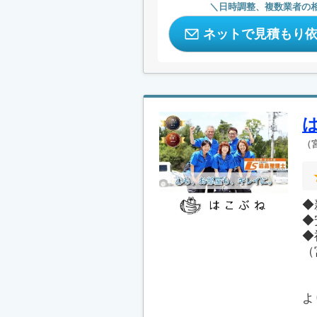
日時調整、複数業者の
ネットで見積もり
（
◆
◆
◆
（
よ