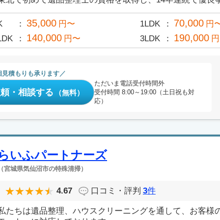
35,000
70,000
K
円〜
1LDK
円
140,000
190,000
LDK
円〜
3LDK
円
相見積もりも承ります
ただいま電話受付時間外
依頼・相談する
（無料）
受付時間 8:00～19:00（土日祝も対
応）
らいふパートナーズ
（宮城県気仙沼市の特殊清掃）
4.67
口コミ・評判
3
件
私たちは遺品整理、ハウスクリーニングを通して、お客様