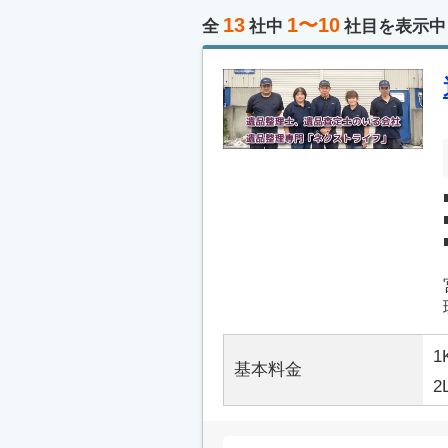
13
1〜10
全
社中
社目を表示中
1
基本料金
2