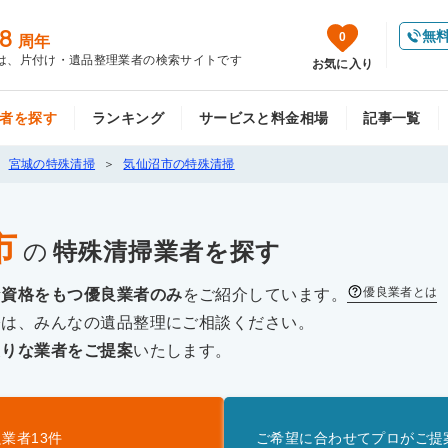
8
無
0
周年
は、片付け・遺品整理業者の検索サイトです
お気に入り
者を探す
ランキング
サービスと料金相場
記事一覧
宮城の特殊清掃
気仙沼市の特殊清掃
市
の
特殊清掃
業者を探す
優良業者とは
な資格をもつ優良業者のみ
をご紹介しています。
際は、みんなの遺品整理にご相談ください。
たりな業者をご提案
いたします。
良業者
13
件
ご希望に合わせてプロがご提