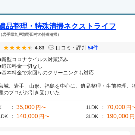
遺品整理・特殊清掃ネクストライフ
（岩手県九戸郡野田村の特殊清掃）
4.83
口コミ・評判
54
件
■新型コロナウイルス対策済み
■追加料金一切なし
■基本料金で水回りのクリーニングも対応
宮城、岩手、山形、福島を中心に、遺品整理・生前整理、
理のプロがお引き受けいた...
35,000
70,000
K
円〜
1LDK
円
140,000
190,000
LDK
円〜
3LDK
円