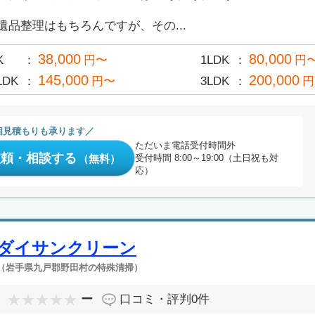
遺品整理はもちろんですが、その...
38,000
80,000
K
円〜
1LDK
円
145,000
200,000
LDK
円〜
3LDK
円
相見積もりも承ります
ただいま電話受付時間外
依頼・相談する
（無料）
受付時間 8:00～19:00（土日祝も対
応）
ダイサンクリーン
（岩手県九戸郡野田村の特殊清掃）
ー
口コミ・評判
0件