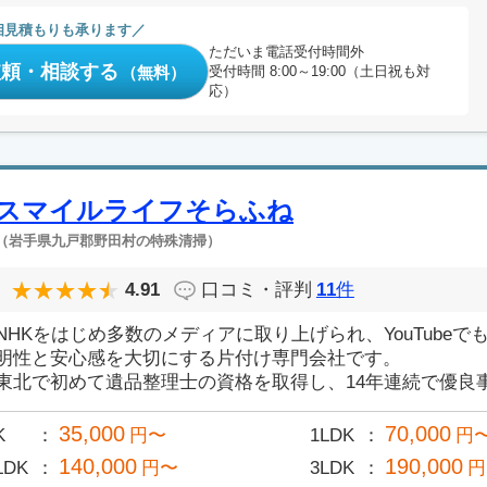
相見積もりも承ります
ただいま電話受付時間外
依頼・相談する
（無料）
受付時間 8:00～19:00（土日祝も対
応）
スマイルライフそらふね
（岩手県九戸郡野田村の特殊清掃）
4.91
口コミ・評判
11
件
NHKをはじめ多数のメディアに取り上げられ、YouTube
明性と安心感を大切にする片付け専門会社です。
東北で初めて遺品整理士の資格を取得し、14年連続で優良事業
35,000
70,000
K
円〜
1LDK
円
140,000
190,000
LDK
円〜
3LDK
円