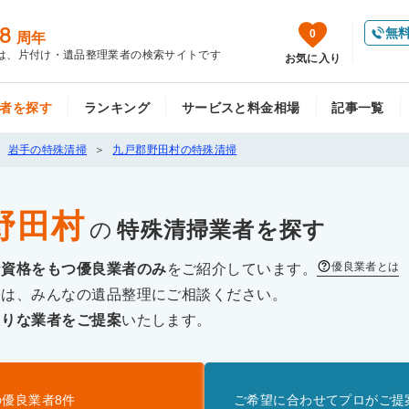
8
無
0
周年
は、片付け・遺品整理業者の検索サイトです
お気に入り
者を探す
ランキング
サービスと料金相場
記事一覧
岩手の特殊清掃
九戸郡野田村の特殊清掃
野田村
の
特殊清掃
業者を探す
優良業者とは
な資格をもつ優良業者のみ
をご紹介しています。
際は、みんなの遺品整理にご相談ください。
たりな業者をご提案
いたします。
の優良業者
8
件
ご希望に合わせてプロがご提