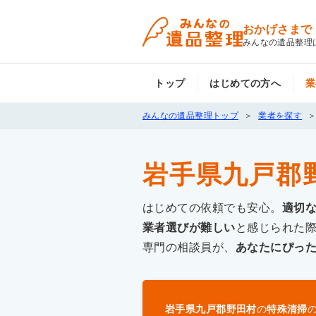
おかげさまで
みんなの遺品整理
トップ
はじめての方へ
業
みんなの遺品整理トップ
業者を探す
岩手県九戸郡
はじめての依頼でも安心。
適切
業者選びが難しい
と感じられた
専門の相談員が、
あなたにぴっ
岩手県九戸郡野田村
の
特殊清掃