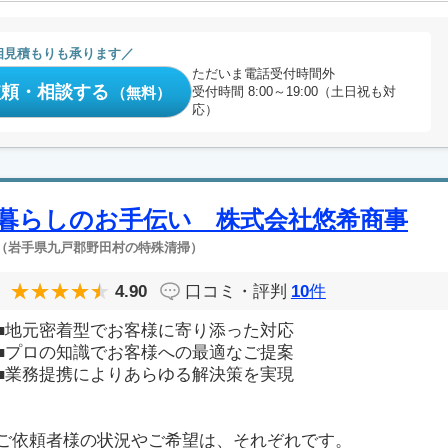
相見積もりも承ります
ただいま電話受付時間外
依頼・相談する
（無料）
受付時間 8:00～19:00（土日祝も対
応）
暮らしのお手伝い 株式会社悠希商事
（岩手県九戸郡野田村の特殊清掃）
4.90
口コミ・評判
10
件
■地元密着型でお客様に寄り添った対応
■プロの知識でお客様への最適なご提案
■業務提携によりあらゆる解決策を実現
ご依頼者様の状況やご希望は、それぞれです。