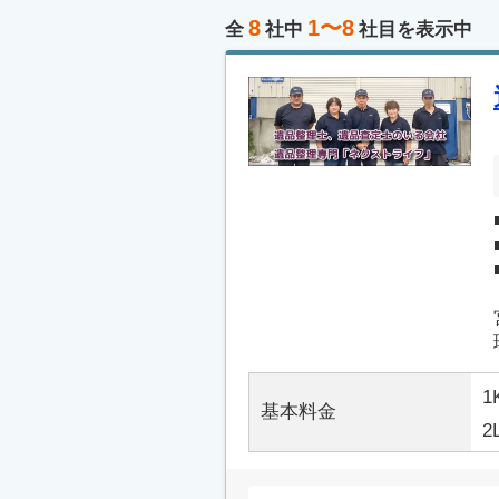
8
1〜8
全
社中
社目を表示中
1
基本料金
2