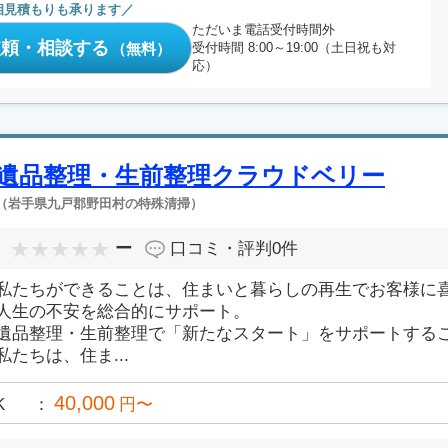
相見積もりも承ります
ただいま電話受付時間外
依頼・相談する
（無料）
受付時間 8:00～19:00（土日祝も対
応）
遺品整理・生前整理クラウドベリー
（岩手県九戸郡野田村の特殊清掃）
ー
口コミ・評判
0件
私たちができることは、住まいと暮らしの再生でお客様に
人生の不安を総合的にサポート。
遺品整理・生前整理で「新たなスタート」をサポートする
私たちは、住ま...
40,000
K
円〜