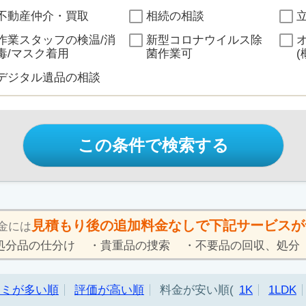
不動産仲介・買取
相続の相談
作業スタッフの検温/消
新型コロナウイルス除
毒/マスク着用
菌作業可
(
デジタル遺品の相談
この条件で検索する
見積もり後の追加料金なしで下記サービスが
金には
処分品の仕分け
貴重品の捜索
不要品の回収、処分
コミが多い順
評価が高い順
料金が安い順
1K
1LDK