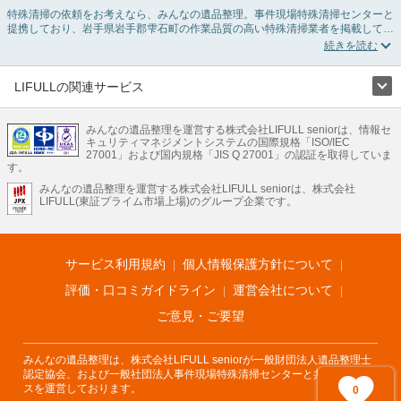
特殊清掃の依頼をお考えなら、みんなの遺品整理。事件現場特殊清掃センターと
提携しており、岩手県岩手郡雫石町の作業品質の高い特殊清掃業者を掲載してい
ます。孤独死・孤立死に伴う不用品の処分・回収・引き取りから、事件・事故・
自殺現場などの血液や体液の除去、ハエやウジなどの害虫駆除まで対応していま
す。岩手県岩手郡雫石町の特殊清掃の料金相場情報だけで業者を決められない場
合はリフォームによる原状回復・オゾン脱臭機による腐敗臭などの臭いの脱臭・
LIFULLの関連サービス
消臭サービスなど絞り込み条件を利用し検索してみましょう。
LIFULLのサービス
また故人のご遺族だけでなく不動産管理会社様やオーナー様(賃貸家主様)、行政
のご担当者様でも相談できます。
みんなの遺品整理を運営する株式会社LIFULL seniorは、情報セ
不動産・住宅
引越し
老人ホーム
地方創生
ママの就労支援
キュリティマネジメントシステムの国際規格「ISO/IEC
不動産クラウドファンディング
遺品整理
老後の暮らし情報
27001」および国内規格「JIS Q 27001」の認証を取得していま
農業技術
す。
みんなの遺品整理を運営する株式会社LIFULL seniorは、株式会社
LIFULL HOME'Sのサービス
LIFULL(東証プライム市場上場)のグループ企業です。
不動産・住宅
マンション
一戸建て
注文住宅
リノベーション
不動産査定
マンション専門売却査定
不動産投資
アドバイザー
住まいの窓口
住宅ローン
住まいインデックス
プライスマップ
不動産アーカイブ
空き家バンク
家賃相場
不動産会社
まちむすび
サービス利用規約
個人情報保護方針について
不動産用語集
住まいのお役立ち情報
LIFULL HOME'S PRESS
DIY Mag
アプリ
不動産データ
不動産転職
評価・口コミガイドライン
運営会社について
ご意見・ご要望
みんなの遺品整理は、株式会社LIFULL seniorが一般財団法人遺品整理士
認定協会、および一般社団法人事件現場特殊清掃センターと共同でサービ
スを運営しております。
0