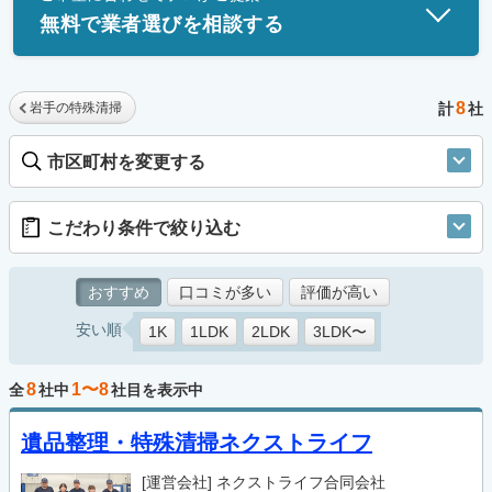
無料で業者選びを相談する
8
岩手の特殊清掃
計
社
市区町村を変更する
こだわり条件で絞り込む
おすすめ
口コミが多い
評価が高い
安い順
1K
1LDK
2LDK
3LDK〜
8
1〜8
全
社中
社目を表示中
遺品整理・特殊清掃ネクストライフ
[運営会社]
ネクストライフ合同会社