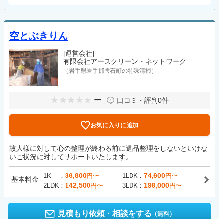
空とぶきりん
[運営会社]
有限会社アースクリーン・ネットワーク
（岩手県岩手郡雫石町の特殊清掃）
ー
口コミ・評判
0件
お気に入りに追加
故人様に対して心の整理が終わる前に遺品整理をしないといけな
いご状況に対してサポートいたします。...
36,800
74,600
1K
円〜
1LDK
円〜
基本料金
142,500
198,000
2LDK
円〜
3LDK
円〜
見積もり依頼・相談をする
（無料）