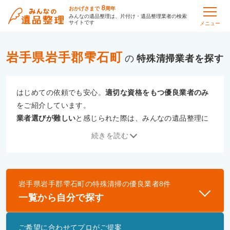
8
おかげさまで
周年
みんなの遺品整理は、片付け・遺品整理業者の検索
サイトです
メニュー
岩手県岩手郡雫石町
の
特殊清掃
はじめての依頼でも安心。
適切な資格をもつ優良業者のみ
をご紹介しています。
業者選びが難しい
と感じられた際は、みんなの遺品整理に
ご相談ください。
続きを読む
専門の相談員が、
あなたにぴったりな業者をご提案
いたし
ます。
岩手県岩手郡雫石町
の
特殊清掃
の優良業者
8
件
優良業者とは
一覧から自分で探す
一般財団法人遺品整理認定協会、および一般社団法
人事件現場特殊清掃センターと提携し、「遺品整理
ご希望に合わせてプロがご提案
士」資格を持つ事業者のみ掲載しています。