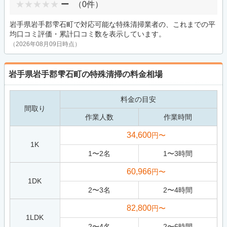
ー
（0件）
岩手県岩手郡雫石町で対応可能な特殊清掃業者の、これまでの平
均口コミ評価・累計口コミ数を表示しています。
（2026年08月09日時点）
岩手県岩手郡雫石町の特殊清掃の料金相場
料金の目安
間取り
作業人数
作業時間
34,600
円〜
1K
1
〜
2
名
1
〜
3
時間
60,966
円〜
1DK
2
〜
3
名
2
〜
4
時間
82,800
円〜
1LDK
2
〜
4
名
2
〜
6
時間