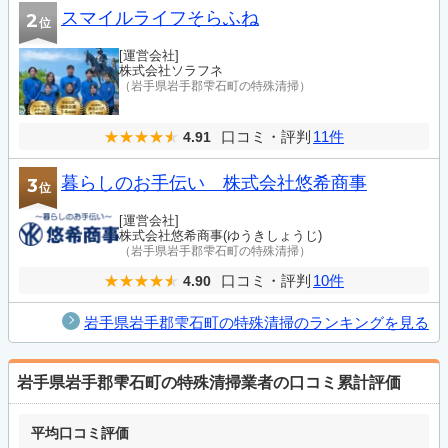
スマイルライフそらふね
2
位
[運営会社]
株式会社ソラフネ
（岩手県岩手郡雫石町の特殊清掃）
口コミ・評判
11件
4.91
暮らしのお手伝い 株式会社悠希商事
3
位
[運営会社]
株式会社悠希商事(ゆうきしょうじ)
（岩手県岩手郡雫石町の特殊清掃）
口コミ・評判
10件
4.90
岩手県岩手郡雫石町の特殊清掃のランキングを見る
岩手県岩手郡雫石町の特殊清掃業者の口コミ累計評価
平均口コミ評価