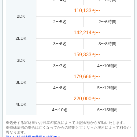
110,133
円〜
2DK
2
〜
5
名
2
〜
6
時間
142,214
円〜
2LDK
3
〜
6
名
3
〜
8
時間
159,333
円〜
3DK
3
〜
7
名
4
〜
10
時間
179,666
円〜
3LDK
4
〜
8
名
5
〜
12
時間
220,000
円〜
4LDK
4
〜
10
名
6
〜
15
時間
※処分する家財量やお部屋の状況によって上記金額から変動いたします。
※特殊清掃の場合は亡くなってからの時期と亡くなった場所によって料金が
異なります。