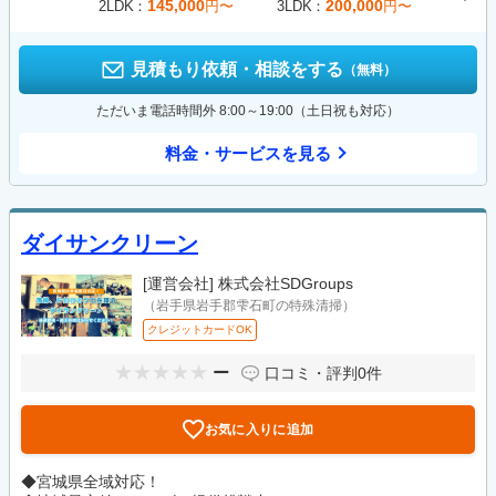
145,000
200,000
2LDK
円〜
3LDK
円〜
見積もり依頼・相談をする
（無料）
ただいま電話時間外 8:00～19:00（土日祝も対応）
料金・サービスを見る
ダイサンクリーン
[運営会社]
株式会社SDGroups
（岩手県岩手郡雫石町の特殊清掃）
クレジットカードOK
ー
口コミ・評判
0件
お気に入りに追加
◆宮城県全域対応！