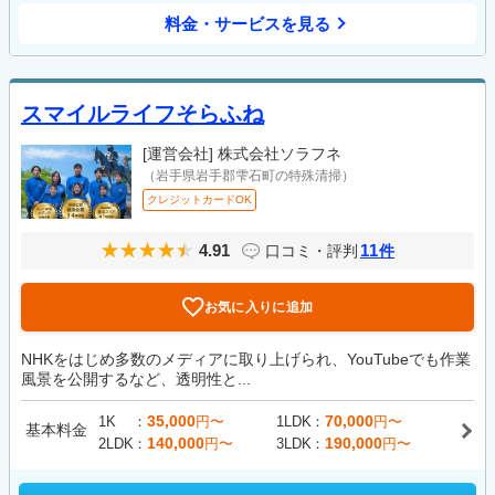
料金・サービスを見る
スマイルライフそらふね
[運営会社]
株式会社ソラフネ
（岩手県岩手郡雫石町の特殊清掃）
クレジットカードOK
4.91
11
口コミ・評判
件
お気に入りに追加
NHKをはじめ多数のメディアに取り上げられ、YouTubeでも作業
風景を公開するなど、透明性と...
35,000
70,000
1K
円〜
1LDK
円〜
基本料金
140,000
190,000
2LDK
円〜
3LDK
円〜