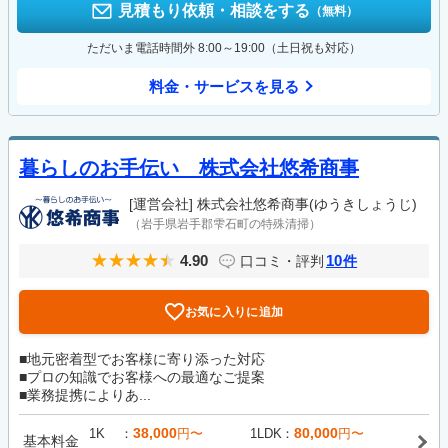
見積もり依頼・相談をする
（無料）
ただいま電話時間外 8:00～19:00（土日祝も対応）
料金・サービスを見る
暮らしのお手伝い 株式会社悠希商事
[運営会社]
株式会社悠希商事(ゆうきしょうじ)
（岩手県岩手郡雫石町の特殊清掃）
4.90
10
口コミ・評判
件
お気に入りに追加
■地元密着型でお客様に寄り添った対応
■プロの知識でお客様への最適なご提案
■業務提携によりあ...
38,000
80,000
1K
円〜
1LDK
円〜
基本料金