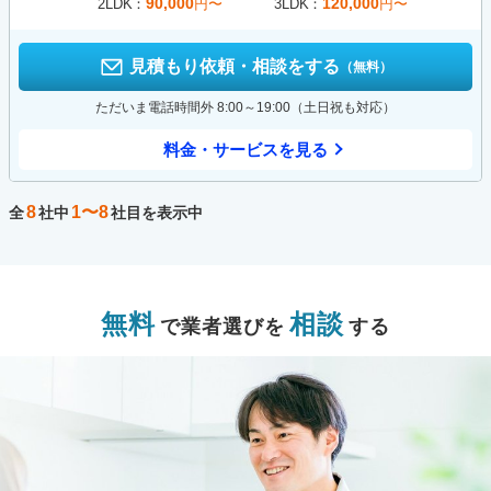
90,000
120,000
2LDK
円〜
3LDK
円〜
見積もり依頼・相談をする
（無料）
ただいま電話時間外 8:00～19:00（土日祝も対応）
料金・サービスを見る
8
1〜8
全
社中
社目を表示中
無料
相談
で業者選びを
する