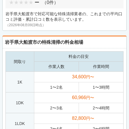
ー
（0件）
岩手県大船渡市で対応可能な特殊清掃業者の、これまでの平均口
コミ評価・累計口コミ数を表示しています。
（2026年08月09日時点）
岩手県大船渡市の特殊清掃の料金相場
料金の目安
間取り
作業人数
作業時間
34,600
円〜
1K
1
〜
2
名
1
〜
3
時間
60,966
円〜
1DK
2
〜
3
名
2
〜
4
時間
82,800
円〜
1LDK
2
〜
4
名
2
〜
6
時間