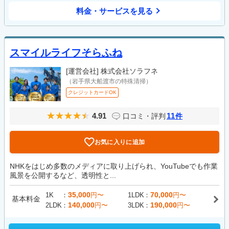
料金・サービスを見る
スマイルライフそらふね
[運営会社]
株式会社ソラフネ
（岩手県大船渡市の特殊清掃）
クレジットカードOK
4.91
11
口コミ・評判
件
お気に入りに追加
NHKをはじめ多数のメディアに取り上げられ、YouTubeでも作業
風景を公開するなど、透明性と...
35,000
70,000
1K
円〜
1LDK
円〜
基本料金
140,000
190,000
2LDK
円〜
3LDK
円〜