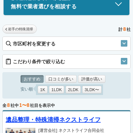
無料で業者選びを相談する
8
岩手の特殊清掃
計
社
市区町村を変更する
こだわり条件で絞り込む
おすすめ
口コミが多い
評価が高い
安い順
1K
1LDK
2LDK
3LDK〜
8
1〜8
全
社中
社目を表示中
遺品整理・特殊清掃ネクストライフ
[運営会社]
ネクストライフ合同会社