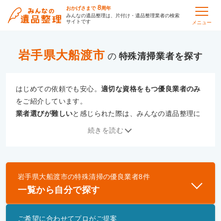
8
おかげさまで
周年
みんなの遺品整理は、片付け・遺品整理業者の検索
サイトです
メニュー
岩手県大船渡市
の
特殊清掃
はじめての依頼でも安心。
適切な資格をもつ優良業者のみ
をご紹介しています。
業者選びが難しい
と感じられた際は、みんなの遺品整理に
ご相談ください。
続きを読む
専門の相談員が、
あなたにぴったりな業者をご提案
いたし
ます。
岩手県大船渡市
の
特殊清掃
の優良業者
8
件
優良業者とは
一覧から自分で探す
一般財団法人遺品整理認定協会、および一般社団法
人事件現場特殊清掃センターと提携し、「遺品整理
ご希望に合わせてプロがご提案
士」資格を持つ事業者のみ掲載しています。