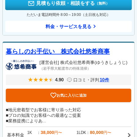
見積もり依頼・相談をする
（無料）
ただいま電話時間外 8:00～19:00（土日祝も対応）
料金・サービスを見る
暮らしのお手伝い 株式会社悠希商事
[運営会社]
株式会社悠希商事(ゆうきしょうじ)
（岩手県大船渡市の特殊清掃）
4.90
10
口コミ・評判
件
お気に入りに追加
■地元密着型でお客様に寄り添った対応
■プロの知識でお客様への最適なご提案
■業務提携によりあ...
38,000
80,000
1K
円〜
1LDK
円〜
基本料金