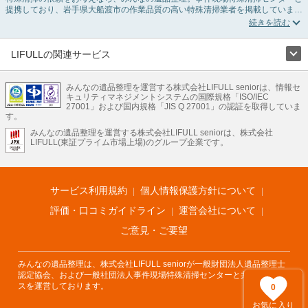
提携しており、岩手県大船渡市の作業品質の高い特殊清掃業者を掲載していま
す。孤独死・孤立死に伴う不用品の処分・回収・引き取りから、事件・事故・自
殺現場などの血液や体液の除去、ハエやウジなどの害虫駆除まで対応していま
す。岩手県大船渡市の特殊清掃の料金相場情報だけで業者を決められない場合は
リフォームによる原状回復・オゾン脱臭機による腐敗臭などの臭いの脱臭・消臭
LIFULLの関連サービス
サービスなど絞り込み条件を利用し検索してみましょう。
LIFULLのサービス
また故人のご遺族だけでなく不動産管理会社様やオーナー様(賃貸家主様)、行政
のご担当者様でも相談できます。
みんなの遺品整理を運営する株式会社LIFULL seniorは、情報セ
不動産・住宅
引越し
老人ホーム
地方創生
ママの就労支援
キュリティマネジメントシステムの国際規格「ISO/IEC
不動産クラウドファンディング
遺品整理
老後の暮らし情報
27001」および国内規格「JIS Q 27001」の認証を取得していま
農業技術
す。
みんなの遺品整理を運営する株式会社LIFULL seniorは、株式会社
LIFULL HOME'Sのサービス
LIFULL(東証プライム市場上場)のグループ企業です。
不動産・住宅
マンション
一戸建て
注文住宅
リノベーション
不動産査定
マンション専門売却査定
不動産投資
アドバイザー
住まいの窓口
住宅ローン
住まいインデックス
プライスマップ
不動産アーカイブ
空き家バンク
家賃相場
不動産会社
まちむすび
サービス利用規約
個人情報保護方針について
不動産用語集
住まいのお役立ち情報
LIFULL HOME'S PRESS
DIY Mag
アプリ
不動産データ
不動産転職
評価・口コミガイドライン
運営会社について
ご意見・ご要望
みんなの遺品整理は、株式会社LIFULL seniorが一般財団法人遺品整理士
認定協会、および一般社団法人事件現場特殊清掃センターと共同でサービ
スを運営しております。
0
お気に入り