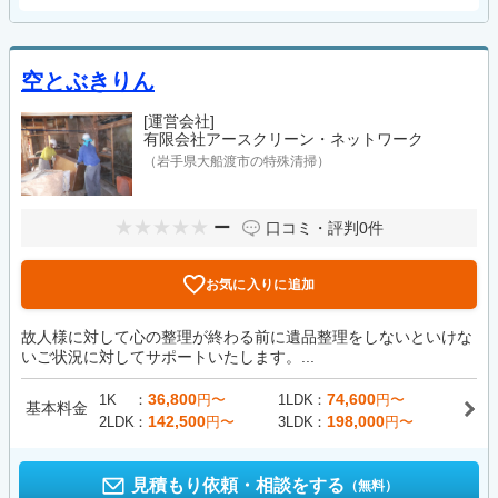
空とぶきりん
[運営会社]
有限会社アースクリーン・ネットワーク
（岩手県大船渡市の特殊清掃）
ー
口コミ・評判
0件
お気に入りに追加
故人様に対して心の整理が終わる前に遺品整理をしないといけな
いご状況に対してサポートいたします。...
36,800
74,600
1K
円〜
1LDK
円〜
基本料金
142,500
198,000
2LDK
円〜
3LDK
円〜
見積もり依頼・相談をする
（無料）