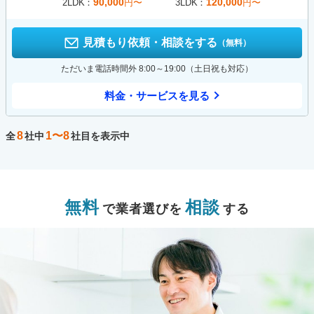
90,000
120,000
2LDK
円〜
3LDK
円〜
見積もり依頼・相談をする
（無料）
ただいま電話時間外 8:00～19:00（土日祝も対応）
料金・サービスを見る
8
1〜8
全
社中
社目を表示中
無料
相談
で業者選びを
する