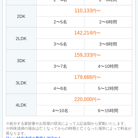
110,133
円〜
2DK
2
〜
5
名
2
〜
6
時間
142,214
円〜
2LDK
3
〜
6
名
3
〜
8
時間
159,333
円〜
3DK
3
〜
7
名
4
〜
10
時間
179,666
円〜
3LDK
4
〜
8
名
5
〜
12
時間
220,000
円〜
4LDK
4
〜
10
名
6
〜
15
時間
※処分する家財量やお部屋の状況によって上記金額から変動いたします。
※特殊清掃の場合は亡くなってからの時期と亡くなった場所によって料金が
異なります。