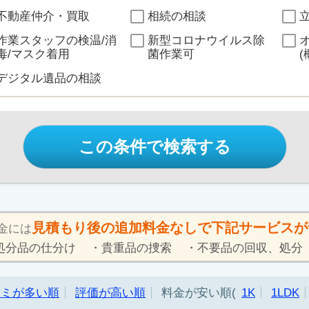
不動産仲介・買取
相続の相談
作業スタッフの検温/消
新型コロナウイルス除
毒/マスク着用
菌作業可
(
デジタル遺品の相談
この条件で検索する
見積もり後の追加料金なしで下記サービスが
金には
処分品の仕分け
貴重品の捜索
不要品の回収、処分
コミが多い順
評価が高い順
料金が安い順
1K
1LDK