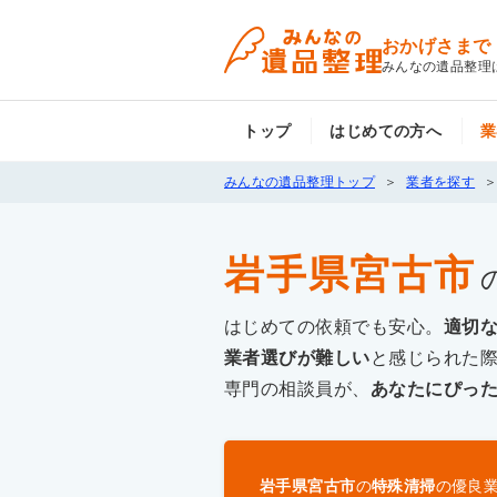
おかげさまで
みんなの遺品整理
トップ
はじめての方へ
業
みんなの遺品整理トップ
業者を探す
岩手県宮古市
はじめての依頼でも安心。
適切
業者選びが難しい
と感じられた
専門の相談員が、
あなたにぴっ
岩手県宮古市
の
特殊清掃
の優良