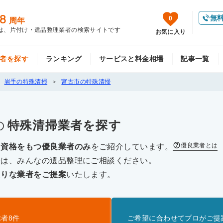
8
無
0
周年
は、片付け・遺品整理業者の検索サイトです
お気に入り
者を探す
ランキング
サービスと料金相場
記事一覧
岩手の特殊清掃
宮古市の特殊清掃
の
特殊清掃
業者を探す
優良業者とは
な資格をもつ優良業者のみ
をご紹介しています。
際は、みんなの遺品整理にご相談ください。
たりな業者をご提案
いたします。
業者
8
件
ご希望に合わせてプロがご提