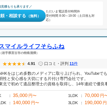
相見積もりも承ります
ただいま電話受付時間外
依頼・相談する
（無料）
受付時間 8:00～19:00（土日祝も対
応）
スマイルライフそらふね
（岩手県宮古市の特殊清掃）
4.91
口コミ・評判
11
件
NHKをはじめ多数のメディアに取り上げられ、YouTube
明性と安心感を大切にする片付け専門会社です。
東北で初めて遺品整理士の資格を取得し、14年連続で優良事業
35,000
70,000
K
円〜
1LDK
円
140,000
190,000
LDK
円〜
3LDK
円