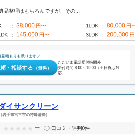
遺品整理はもちろんですが、その...
38,000
80,000
K
円〜
1LDK
円
145,000
200,000
LDK
円〜
3LDK
円
相見積もりも承ります
ただいま電話受付時間外
依頼・相談する
（無料）
受付時間 8:00～19:00（土日祝も対
応）
ダイサンクリーン
（岩手県宮古市の特殊清掃）
ー
口コミ・評判
0件