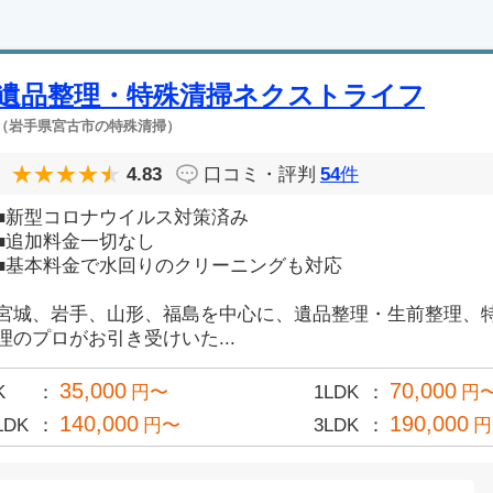
遺品整理・特殊清掃ネクストライフ
（岩手県宮古市の特殊清掃）
4.83
口コミ・評判
54
件
■新型コロナウイルス対策済み
■追加料金一切なし
■基本料金で水回りのクリーニングも対応
宮城、岩手、山形、福島を中心に、遺品整理・生前整理、
理のプロがお引き受けいた...
35,000
70,000
K
円〜
1LDK
円
140,000
190,000
LDK
円〜
3LDK
円