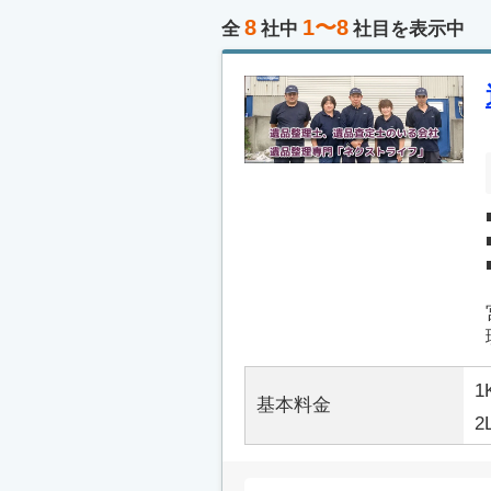
8
1〜8
全
社中
社目を表示中
1
基本料金
2