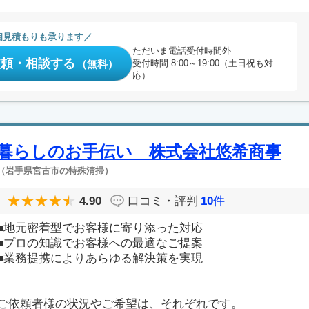
相見積もりも承ります
ただいま電話受付時間外
依頼・相談する
（無料）
受付時間 8:00～19:00（土日祝も対
応）
暮らしのお手伝い 株式会社悠希商事
（岩手県宮古市の特殊清掃）
4.90
口コミ・評判
10
件
■地元密着型でお客様に寄り添った対応
■プロの知識でお客様への最適なご提案
■業務提携によりあらゆる解決策を実現
ご依頼者様の状況やご希望は、それぞれです。