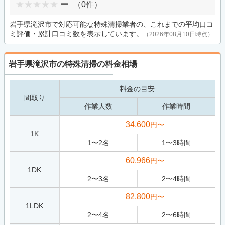
ー
（0件）
岩手県滝沢市で対応可能な特殊清掃業者の、これまでの平均口コ
ミ評価・累計口コミ数を表示しています。
（2026年08月10日時点）
岩手県滝沢市の特殊清掃の料金相場
料金の目安
間取り
作業人数
作業時間
34,600
円〜
1K
1
〜
2
名
1
〜
3
時間
60,966
円〜
1DK
2
〜
3
名
2
〜
4
時間
82,800
円〜
1LDK
2
〜
4
名
2
〜
6
時間