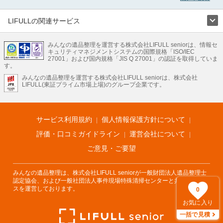
場などの血液や体液の除去、ハエやウジなどの害虫駆除まで対応しています。岩
手県滝沢市の特殊清掃の料金相場情報だけで業者を決められない場合はリフォー
ムによる原状回復・オゾン脱臭機による腐敗臭などの臭いの脱臭・消臭サービス
LIFULLの関連サービス
など絞り込み条件を利用し検索してみましょう。
LIFULLのサービス
また故人のご遺族だけでなく不動産管理会社様やオーナー様(賃貸家主様)、行政
のご担当者様でも相談できます。
みんなの遺品整理を運営する株式会社LIFULL seniorは、情報セ
不動産・住宅
引越し
老人ホーム
地方創生
ママの就労支援
キュリティマネジメントシステムの国際規格「ISO/IEC
不動産クラウドファンディング
遺品整理
老後の暮らし情報
27001」および国内規格「JIS Q 27001」の認証を取得していま
農業技術
す。
みんなの遺品整理を運営する株式会社LIFULL seniorは、株式会社
LIFULL HOME'Sのサービス
LIFULL(東証プライム市場上場)のグループ企業です。
不動産・住宅
マンション
一戸建て
注文住宅
リノベーション
不動産査定
マンション専門売却査定
不動産投資
アドバイザー
住まいの窓口
住宅ローン
住まいインデックス
プライスマップ
不動産アーカイブ
空き家バンク
家賃相場
不動産会社
まちむすび
サービス利用規約
個人情報保護方針について
不動産用語集
住まいのお役立ち情報
LIFULL HOME'S PRESS
DIY Mag
アプリ
不動産データ
不動産転職
評価・口コミガイドライン
運営会社について
ご意見・ご要望
みんなの遺品整理は、株式会社LIFULL seniorが一般財団法人遺品整理士
認定協会、および一般社団法人事件現場特殊清掃センターと共同でサービ
スを運営しております。
0
お気に入り
一括で見積