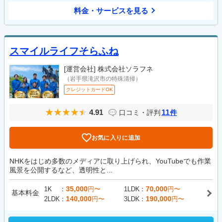
料金・サービスを見る
スマイルライフそらふね
[運営会社]
株式会社ソラフネ
（岩手県滝沢市の特殊清掃）
クレジットカードOK
4.91
11
口コミ・評判
件
お気に入りに追加
NHKをはじめ多数のメディアに取り上げられ、YouTubeでも作業
風景を公開するなど、透明性と...
35,000
70,000
1K
円〜
1LDK
円〜
基本料金
140,000
190,000
2LDK
円〜
3LDK
円〜