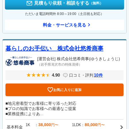
見積もり依頼・相談をする
（無料）
ただいま電話時間外 8:00～19:00（土日祝も対応）
料金・サービスを見る
暮らしのお手伝い 株式会社悠希商事
[運営会社]
株式会社悠希商事(ゆうきしょうじ)
（岩手県滝沢市の特殊清掃）
4.90
10
口コミ・評判
件
お気に入りに追加
■地元密着型でお客様に寄り添った対応
■プロの知識でお客様への最適なご提案
■業務提携によりあ...
38,000
80,000
1K
円〜
1LDK
円〜
基本料金