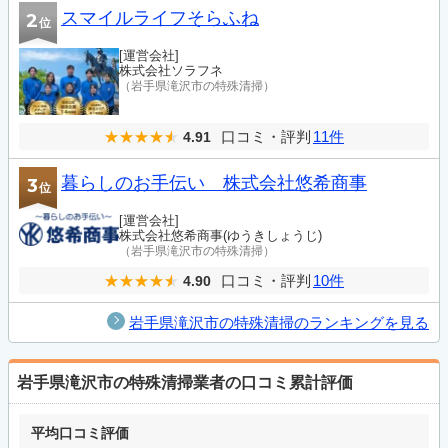
スマイルライフそらふね
2
位
[運営会社]
株式会社ソラフネ
（岩手県滝沢市の特殊清掃）
口コミ・評判
11件
4.91
暮らしのお手伝い 株式会社悠希商事
3
位
[運営会社]
株式会社悠希商事(ゆうきしょうじ)
（岩手県滝沢市の特殊清掃）
口コミ・評判
10件
4.90
岩手県滝沢市の特殊清掃のランキングを見る
岩手県滝沢市の特殊清掃業者の口コミ累計評価
平均口コミ評価