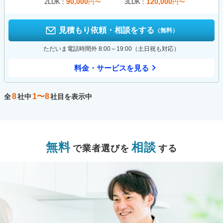
90,000
120,000
2LDK
円〜
3LDK
円〜
見積もり依頼・相談をする
（無料）
ただいま電話時間外 8:00～19:00（土日祝も対応）
料金・サービスを見る
8
1〜8
全
社中
社目を表示中
無料
相談
で業者選びを
する