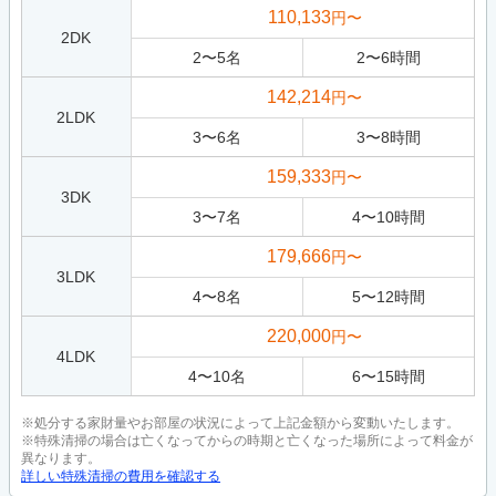
110,133
円〜
2DK
2
〜
5
名
2
〜
6
時間
142,214
円〜
2LDK
3
〜
6
名
3
〜
8
時間
159,333
円〜
3DK
3
〜
7
名
4
〜
10
時間
179,666
円〜
3LDK
4
〜
8
名
5
〜
12
時間
220,000
円〜
4LDK
4
〜
10
名
6
〜
15
時間
※処分する家財量やお部屋の状況によって上記金額から変動いたします。
※特殊清掃の場合は亡くなってからの時期と亡くなった場所によって料金が
異なります。
詳しい特殊清掃の費用を確認する