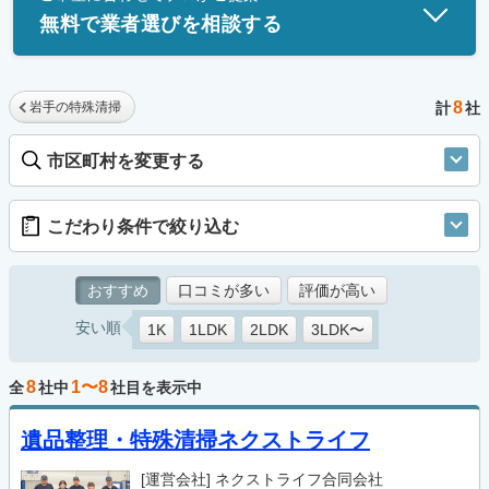
無料で業者選びを相談する
8
岩手の特殊清掃
計
社
市区町村を変更する
こだわり条件で絞り込む
おすすめ
口コミが多い
評価が高い
安い順
1K
1LDK
2LDK
3LDK〜
8
1〜8
全
社中
社目を表示中
遺品整理・特殊清掃ネクストライフ
[運営会社]
ネクストライフ合同会社