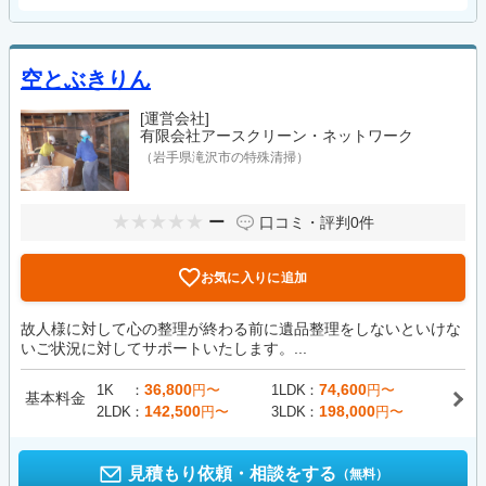
空とぶきりん
[運営会社]
有限会社アースクリーン・ネットワーク
（岩手県滝沢市の特殊清掃）
ー
口コミ・評判
0件
お気に入りに追加
故人様に対して心の整理が終わる前に遺品整理をしないといけな
いご状況に対してサポートいたします。...
36,800
74,600
1K
円〜
1LDK
円〜
基本料金
142,500
198,000
2LDK
円〜
3LDK
円〜
見積もり依頼・相談をする
（無料）