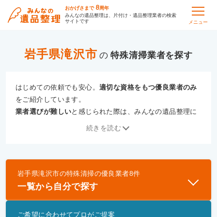
8
おかげさまで
周年
みんなの遺品整理は、片付け・遺品整理業者の検索
サイトです
メニュー
岩手県滝沢市
の
特殊清掃
はじめての依頼でも安心。
適切な資格をもつ優良業者のみ
をご紹介しています。
業者選びが難しい
と感じられた際は、みんなの遺品整理に
ご相談ください。
続きを読む
専門の相談員が、
あなたにぴったりな業者をご提案
いたし
ます。
岩手県滝沢市
の
特殊清掃
の優良業者
8
件
優良業者とは
一覧から自分で探す
一般財団法人遺品整理認定協会、および一般社団法
人事件現場特殊清掃センターと提携し、「遺品整理
ご希望に合わせてプロがご提案
士」資格を持つ事業者のみ掲載しています。