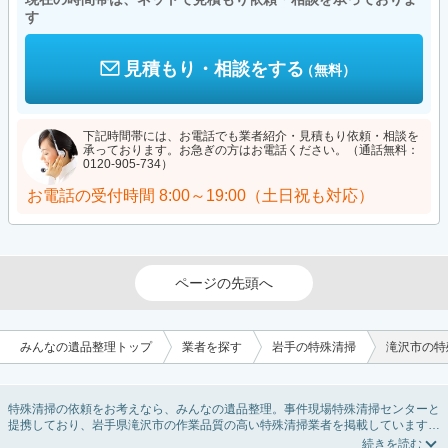
す
見積もり・相談をする
（無料）
下記時間帯には、お電話でも業者紹介・見積もり依頼・相談を
承っております。お急ぎの方はお電話ください。（通話無料：
0120-905-734）
お電話の受付時間
8:00～19:00（土日祝も対応）
ページの先頭へ
みんなの遺品整理トップ
業者を探す
岩手の特殊清掃
滝沢市の特
特殊清掃の依頼をお考えなら、みんなの遺品整理。事件現場特殊清掃センターと
提携しており、岩手県滝沢市の作業品質の高い特殊清掃業者を掲載しています。
孤独死・孤立死に伴う不用品の処分・回収・引き取りから、事件・事故・自殺現