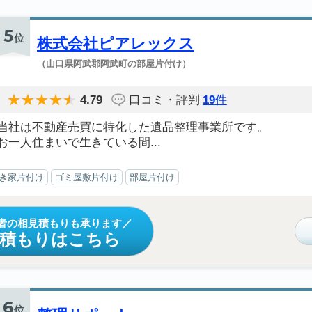
5
位
株式会社ピアレックス
（山口県阿武郡阿武町の部屋片付け）
4.79
口コミ・評判
19
件
当社は不動産売買に特化した遺品整理事業所です。
お一人住まいで生きている間...
き家片付け
ゴミ屋敷片付け
部屋片付け
者の相見積もりも承ります
見積もりはこちら
6
位