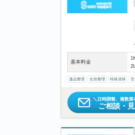
1
基本料金
2
遺品整理
生前整理
特殊清掃
空
日時調整、複数業
ご相談・