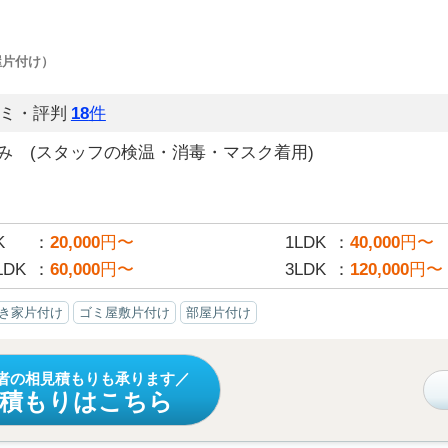
屋片付け）
ミ・評判
18
件
み (スタッフの検温・消毒・マスク着用)
K
20,000
円〜
1LDK
40,000
円〜
LDK
60,000
円〜
3LDK
120,000
円〜
き家片付け
ゴミ屋敷片付け
部屋片付け
者の相見積もりも承ります
見積もりはこちら