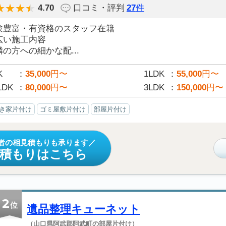
4.70
口コミ・評判
27
件
験豊富・有資格のスタッフ在籍
広い施工内容
の方への細かな配...
K
35,000
円〜
1LDK
55,000
円〜
LDK
80,000
円〜
3LDK
150,000
円〜
き家片付け
ゴミ屋敷片付け
部屋片付け
者の相見積もりも承ります
見積もりはこちら
2
位
遺品整理キューネット
（山口県阿武郡阿武町の部屋片付け）