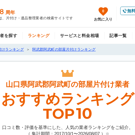
8
無
0
周年
は、片付け・遺品整理業者の検索サイトです
お気に入り
者を探す
ランキング
サービスと料金相場
記事一覧
付けランキング
阿武郡阿武町の部屋片付けランキング
山口県阿武郡阿武町の
部屋片付け業者
おすすめランキング
10
TOP
口コミ数・評価を基準にした、人気の業者ランキングをご紹介。
（ 集計期間：2017/10/1〜
2026/08/07
）
※