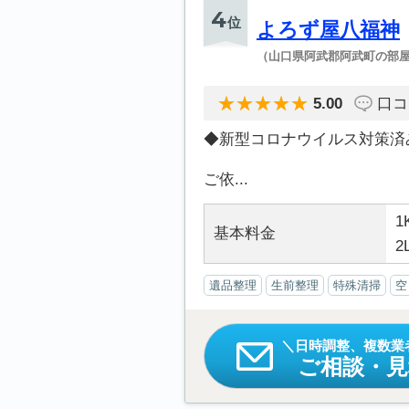
4
位
よろず屋八福神
（山口県阿武郡阿武町の部
5.00
口コ
◆新型コロナウイルス対策済
ご依...
1
基本料金
2
遺品整理
生前整理
特殊清掃
空
日時調整、複数業
ご相談・