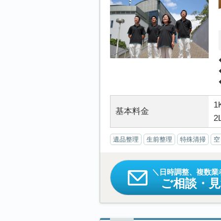
1
基本料金
2
遺品整理
生前整理
特殊清掃
空
日時調整、複数業
ご相談・