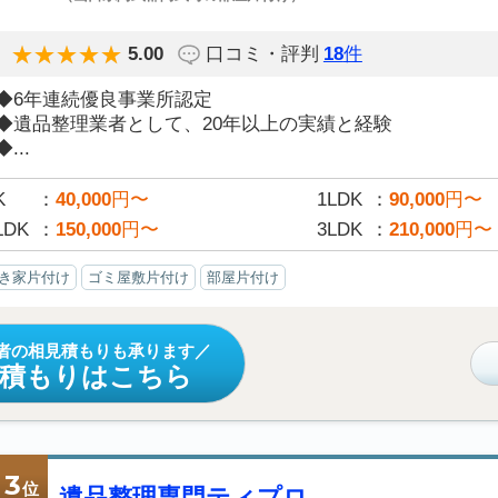
5.00
口コミ・評判
18
件
◆6年連続優良事業所認定
◆遺品整理業者として、20年以上の実績と経験
◆...
K
40,000
円〜
1LDK
90,000
円〜
LDK
150,000
円〜
3LDK
210,000
円〜
き家片付け
ゴミ屋敷片付け
部屋片付け
者の相見積もりも承ります
見積もりはこちら
3
位
遺品整理専門ティプロ