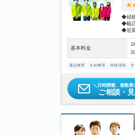
◆経
◆幅
◆近隣
1
基本料金
2
遺品整理
生前整理
特殊清掃
空
日時調整、複数業
ご相談・