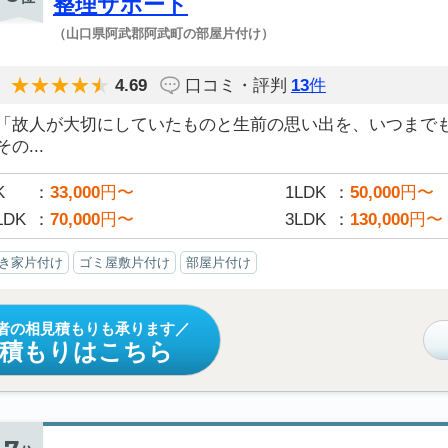
整理サポート
（山口県阿武郡阿武町の部屋片付け）
4.69
口コミ・評判
13
件
「故人が大切にしていたものと生前の思い出を、いつまで
その...
K
33,000
円〜
1LDK
50,000
円〜
LDK
70,000
円〜
3LDK
130,000
円〜
き家片付け
ゴミ屋敷片付け
部屋片付け
者の相見積もりも承ります
見積もりはこちら