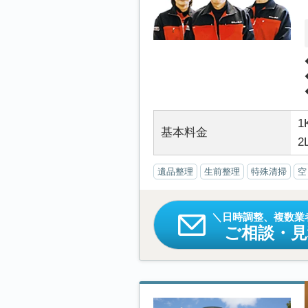
1
基本料金
2
遺品整理
生前整理
特殊清掃
空
日時調整、複数業
ご相談・