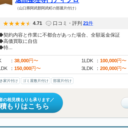
（山口県阿武郡阿武町の部屋片付け）
4.71
口コミ・評判
21
件
◆契約内容と作業に不都合があった場合、全額返金保証
◆高価買取に自信
◆特...
K
38,000
円〜
1LDK
100,000
円〜
LDK
150,000
円〜
3LDK
200,000
円〜
き家片付け
ゴミ屋敷片付け
部屋片付け
者の相見積もりも承ります
見積もりはこちら