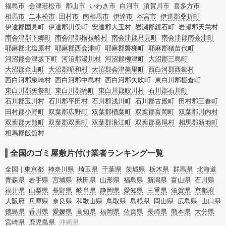
まう、精神的なストレスなど様々な原因があります。
福島市
会津若松市
郡山市
いわき市
白河市
須賀川市
喜多方市
またお役立ち情報も豊富なので、部屋を埋めつくす大量のゴミを自力で片付ける
相馬市
二本松市
田村市
南相馬市
伊達市
本宮市
伊達郡桑折町
方法についてもチェックしてみてください。
伊達郡国見町
伊達郡川俣町
安達郡大玉村
岩瀬郡鏡石町
岩瀬郡天栄村
南会津郡下郷町
南会津郡檜枝岐村
南会津郡只見町
南会津郡南会津町
耶麻郡北塩原村
耶麻郡西会津町
耶麻郡磐梯町
耶麻郡猪苗代町
河沼郡会津坂下町
河沼郡湯川村
河沼郡柳津町
大沼郡三島町
大沼郡金山町
大沼郡昭和村
大沼郡会津美里町
西白河郡西郷村
西白河郡泉崎村
西白河郡中島村
西白河郡矢吹町
東白川郡棚倉町
東白川郡矢祭町
東白川郡塙町
東白川郡鮫川村
石川郡石川町
石川郡玉川村
石川郡平田村
石川郡浅川町
石川郡古殿町
田村郡三春町
田村郡小野町
双葉郡広野町
双葉郡楢葉町
双葉郡富岡町
双葉郡川内村
双葉郡大熊町
双葉郡双葉町
双葉郡浪江町
双葉郡葛尾村
相馬郡新地町
相馬郡飯舘村
全国のゴミ屋敷片付け業者ランキング一覧
全国
東京都
神奈川県
埼玉県
千葉県
茨城県
栃木県
群馬県
北海道
青森県
岩手県
宮城県
秋田県
山形県
福島県
新潟県
富山県
石川県
福井県
山梨県
長野県
岐阜県
静岡県
愛知県
三重県
滋賀県
京都府
大阪府
兵庫県
奈良県
和歌山県
鳥取県
島根県
岡山県
広島県
山口県
徳島県
香川県
愛媛県
高知県
福岡県
佐賀県
長崎県
熊本県
大分県
宮崎県
鹿児島県
沖縄県