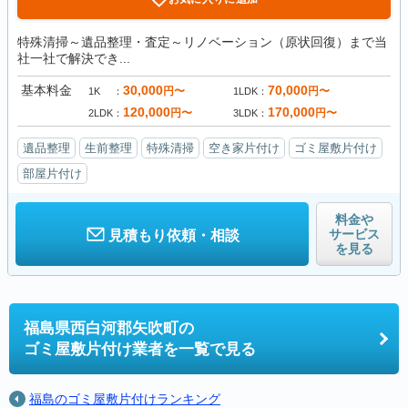
特殊清掃～遺品整理・査定～リノベーション（原状回復）まで当
社一社で解決でき...
基本料金
30,000
70,000
円〜
円〜
1K
1LDK
120,000
170,000
円〜
円〜
2LDK
3LDK
遺品整理
生前整理
特殊清掃
空き家片付け
ゴミ屋敷片付け
部屋片付け
料金や
サービス
見積もり依頼・相談
を見る
福島県西白河郡矢吹町の
ゴミ屋敷片付け業者を一覧で見る
福島のゴミ屋敷片付けランキング