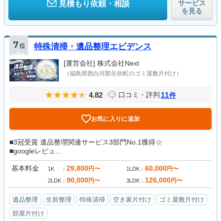
サービス
見積もり依頼・相談
を見る
7
位
特殊清掃・遺品整理エビデンス
[運営会社]
株式会社Next
（福島県西白河郡矢吹町のゴミ屋敷片付け）
4.82
11
口コミ・評判
件
お気に入りに追加
■3冠受賞 遺品整理関連サービス3部門No.1獲得☆
■googleレビュ...
基本料金
29,800
60,000
円〜
円〜
1K
1LDK
90,000
126,000
円〜
円〜
2LDK
3LDK
遺品整理
生前整理
特殊清掃
空き家片付け
ゴミ屋敷片付け
部屋片付け