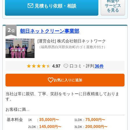
料金や
サービス
見積もり依頼・相談
を見る
2
位
朝日ネットクリーン事業部
[運営会社]
株式会社朝日ネットワーク
（福島県西白河郡矢吹町のゴミ屋敷片付け）
4.97
36
口コミ・評判
件
お気に入りに追加
当社は常に親切、丁寧、笑顔をモットーに日夜精進しておりま
す。
お客様に満...
基本料金
35,000
75,000
円〜
円〜
1K
1LDK
145,000
200,000
円〜
円〜
2LDK
3LDK