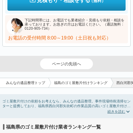
見積もり・相談をする
（無料）
下記時間帯には、お電話でも業者紹介・見積もり依頼・相談を
承っております。お急ぎの方はお電話ください。（通話無料：
0120-905-734）
お電話の受付時間
8:00～19:00（土日祝も対応）
ページの先頭へ
みんなの遺品整理トップ
福島のゴミ屋敷片付けランキング
西白河郡
ゴミ屋敷片付けの依頼をお考えなら、みんなの遺品整理。事件現場特殊清掃セン
ターと提携しており、福島県西白河郡矢吹町の作業品質の高いゴミ屋敷片付け業
者を掲載しています。汚部屋の片付けに伴う不用品の処分・回収・引き取りか
ら、外虫の発生や孤独死の現場まで対応しています。福島県西白河郡矢吹町のゴ
ミ屋敷片付けの料金相場情報だけで業者を決められない場合は不用品の買取や消
臭脱臭など絞り込み条件を利用し検索してみましょう。ゴミ屋敷になってしまう
福島県のゴミ屋敷片付け業者ランキング一覧
方は高齢で体力的に掃除するのが難しい、認知症やセルフネグレクトになってし