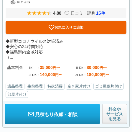
4.80
15
口コミ・評判
件
お気に入りに追加
◆新型コロナウイルス対策済み
◆安心の24時間対応
◆福島県内全域対応
（...
基本料金
35,000
80,000
円〜
円〜
1K
1LDK
140,000
180,000
円〜
円〜
2LDK
3LDK
遺品整理
生前整理
特殊清掃
空き家片付け
ゴミ屋敷片付け
部屋片付け
料金や
サービス
見積もり依頼・相談
を見る