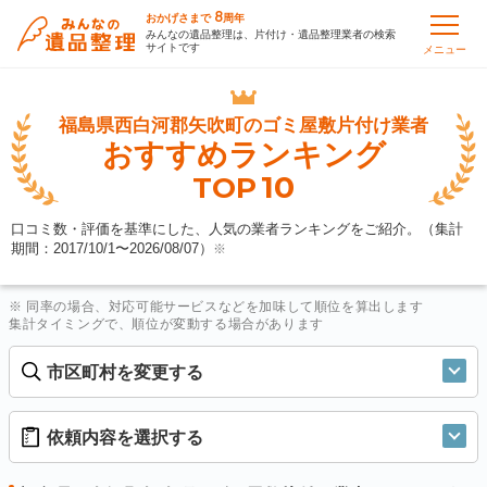
8
おかげさまで
周年
みんなの遺品整理は、片付け・遺品整理業者の検索
サイトです
メニュー
福島県西白河郡矢吹町の
ゴミ屋敷片付け業者
おすすめランキング
10
TOP
口コミ数・評価を基準にした、人気の業者ランキングをご紹介。（集計
期間：2017/10/1〜
2026/08/07
）
※
※ 同率の場合、対応可能サービスなどを加味して順位を算出します
集計タイミングで、順位が変動する場合があります
市区町村を変更する
依頼内容を選択する