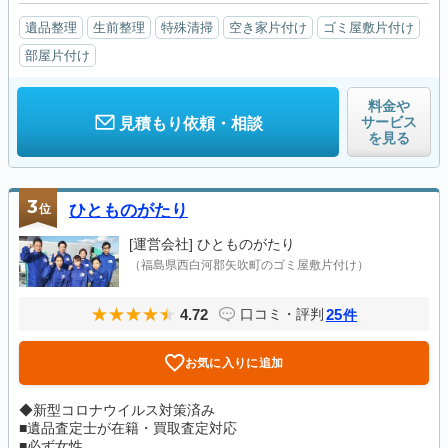
遺品整理
生前整理
特殊清掃
空き家片付け
ゴミ屋敷片付け
部屋片付け
料金や
サービス
見積もり依頼・相談
を見る
3
位
ひとものがたり
[運営会社]
ひとものがたり
（福島県西白河郡矢吹町のゴミ屋敷片付け）
4.72
25
口コミ・評判
件
お気に入りに追加
◆新型コロナウイルス対策済み
■遺品査定士が在籍・買取査定対応
■必ず女性...