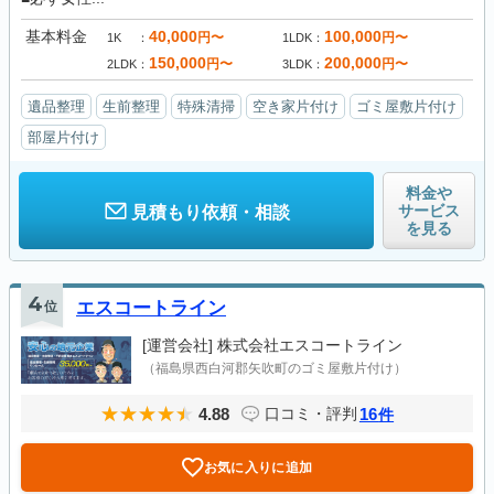
基本料金
40,000
100,000
円〜
円〜
1K
1LDK
150,000
200,000
円〜
円〜
2LDK
3LDK
遺品整理
生前整理
特殊清掃
空き家片付け
ゴミ屋敷片付け
部屋片付け
料金や
サービス
見積もり依頼・相談
を見る
4
位
エスコートライン
[運営会社]
株式会社エスコートライン
（福島県西白河郡矢吹町のゴミ屋敷片付け）
4.88
16
口コミ・評判
件
お気に入りに追加