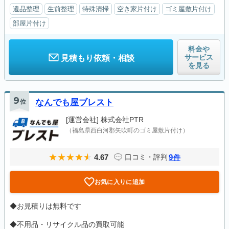
遺品整理
生前整理
特殊清掃
空き家片付け
ゴミ屋敷片付け
部屋片付け
料金や
サービス
見積もり依頼・相談
を見る
9
位
なんでも屋ブレスト
[運営会社]
株式会社PTR
（福島県西白河郡矢吹町のゴミ屋敷片付け）
4.67
9
口コミ・評判
件
お気に入りに追加
◆お見積りは無料です
◆不用品・リサイクル品の買取可能