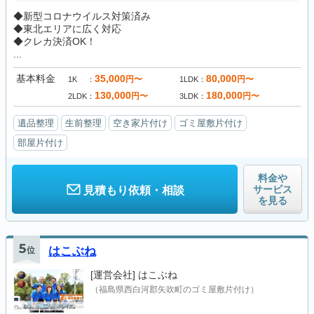
◆新型コロナウイルス対策済み
◆東北エリアに広く対応
◆クレカ決済OK！
...
基本料金
35,000
80,000
円〜
円〜
1K
1LDK
130,000
180,000
円〜
円〜
2LDK
3LDK
遺品整理
生前整理
空き家片付け
ゴミ屋敷片付け
部屋片付け
料金や
サービス
見積もり依頼・相談
を見る
5
位
はこぶね
[運営会社]
はこぶね
（福島県西白河郡矢吹町のゴミ屋敷片付け）