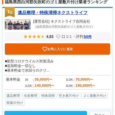
福島県西白河郡矢吹町のゴミ屋敷片付け業者ランキング
1
位
遺品整理・特殊清掃ネクストライフ
[運営会社]
ネクストライフ合同会社
（福島県西白河郡矢吹町のゴミ屋敷片付け）
4.83
54
口コミ・評判
件
お気に入りに追加
■新型コロナウイルス対策済み
■追加料金一切なし
■基本料金で水回りのクリ...
基本料金
35,000
70,000
円〜
円〜
1K
1LDK
140,000
190,000
円〜
円〜
2LDK
3LDK
遺品整理
生前整理
特殊清掃
空き家片付け
ゴミ屋敷片付け
部屋片付け