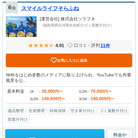
6
位
スマイルライフそらふね
[運営会社]
株式会社ソラフネ
（福島県西白河郡矢吹町のゴミ屋敷片付け）
4.91
11
口コミ・評判
件
お気に入りに追加
NHKをはじめ多数のメディアに取り上げられ、YouTubeでも作業
風景を公...
基本料金
35,000
70,000
円〜
円〜
1K
1LDK
140,000
190,000
円〜
円〜
2LDK
3LDK
遺品整理
生前整理
特殊清掃
空き家片付け
ゴミ屋敷片付け
部屋片付け
料金や