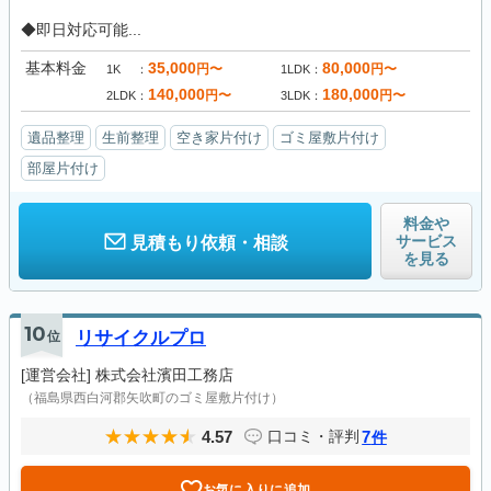
◆即日対応可能...
基本料金
35,000
80,000
円〜
円〜
1K
1LDK
140,000
180,000
円〜
円〜
2LDK
3LDK
遺品整理
生前整理
空き家片付け
ゴミ屋敷片付け
部屋片付け
料金や
サービス
見積もり依頼・相談
を見る
10
位
リサイクルプロ
[運営会社]
株式会社濱田工務店
（福島県西白河郡矢吹町のゴミ屋敷片付け）
4.57
7
口コミ・評判
件
お気に入りに追加