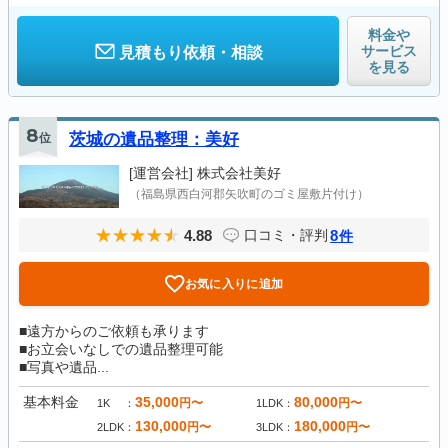
料金や
サービス
見積もり依頼・相談
を見る
8
位
茨城の遺品整理：美好
[運営会社]
株式会社美好
（福島県西白河郡矢吹町のゴミ屋敷片付け）
4.88
8
口コミ・評判
件
お気に入りに追加
■遠方からのご依頼も承ります
■お立会いなしでの遺品整理可能
■写真や遺品...
基本料金
35,000
80,000
円〜
円〜
1K
1LDK
130,000
180,000
円〜
円〜
2LDK
3LDK