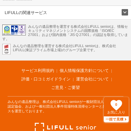
LIFULLの関連サービス
LIFULLのサービス
みんなの遺品整理を運営する株式会社LIFULL seniorは、情報セ
不動産・住宅
引越し
老人ホーム
地方創生
ママの就労支援
キュリティマネジメントシステムの国際規格「ISO/IEC
不動産クラウドファンディング
遺品整理
老後の暮らし情報
27001」および国内規格「JIS Q 27001」の認証を取得していま
農業技術
す。
みんなの遺品整理を運営する株式会社LIFULL seniorは、株式会社
LIFULL HOME'Sのサービス
LIFULL(東証プライム市場上場)のグループ企業です。
不動産・住宅
マンション
一戸建て
注文住宅
リノベーション
不動産査定
マンション専門売却査定
不動産投資
アドバイザー
住まいの窓口
住宅ローン
住まいインデックス
プライスマップ
不動産アーカイブ
空き家バンク
家賃相場
不動産会社
まちむすび
サービス利用規約
個人情報保護方針について
不動産用語集
住まいのお役立ち情報
LIFULL HOME'S PRESS
DIY Mag
アプリ
不動産データ
不動産転職
評価・口コミガイドライン
運営会社について
ご意見・ご要望
みんなの遺品整理は、株式会社LIFULL seniorが一般財団法人遺品整理士
0
認定協会、および一般社団法人事件現場特殊清掃センターと共同でサービ
スを運営しております。
お気に入り
一括で見積