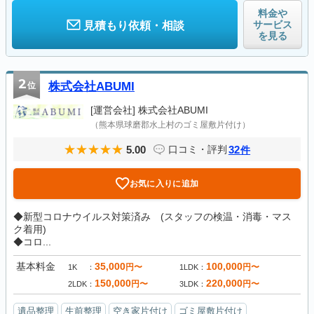
料金や
サービス
見積もり依頼・相談
を見る
2
位
株式会社ABUMI
[運営会社]
株式会社ABUMI
（熊本県球磨郡水上村のゴミ屋敷片付け）
5.00
32
口コミ・評判
件
お気に入りに追加
◆新型コロナウイルス対策済み (スタッフの検温・消毒・マス
ク着用)
◆コロ...
基本料金
35,000
100,000
円〜
円〜
1K
1LDK
150,000
220,000
円〜
円〜
2LDK
3LDK
遺品整理
生前整理
空き家片付け
ゴミ屋敷片付け