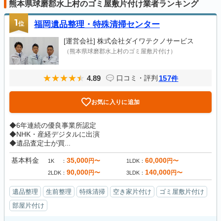
熊本県球磨郡水上村のゴミ屋敷片付け業者ランキング
1
位
福岡遺品整理・特殊清掃センター
[運営会社]
株式会社ダイワテクノサービス
（熊本県球磨郡水上村のゴミ屋敷片付け）
4.89
157
口コミ・評判
件
お気に入りに追加
◆6年連続の優良事業所認定
◆NHK・産経デジタルに出演
◆遺品査定士が買...
基本料金
35,000
60,000
円〜
円〜
1K
1LDK
90,000
140,000
円〜
円〜
2LDK
3LDK
遺品整理
生前整理
特殊清掃
空き家片付け
ゴミ屋敷片付け
部屋片付け