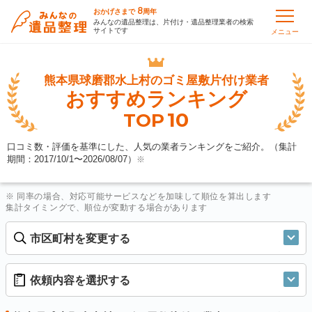
8
おかげさまで
周年
みんなの遺品整理は、片付け・遺品整理業者の検索
サイトです
メニュー
熊本県球磨郡水上村の
ゴミ屋敷片付け業者
おすすめランキング
10
TOP
口コミ数・評価を基準にした、人気の業者ランキングをご紹介。（集計
期間：2017/10/1〜
2026/08/07
）
※
※ 同率の場合、対応可能サービスなどを加味して順位を算出します
集計タイミングで、順位が変動する場合があります
市区町村を変更する
依頼内容を選択する