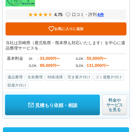
4.75
4
口コミ・評判
件
お気に入りに追加
当社は宮崎県（鹿児島県・熊本県も対応いたします）を中心に遺
品整理サービスを...
基本料金
33,000
55,000
円〜
円〜
1K
1LDK
99,000
131,000
円〜
円〜
2LDK
3LDK
遺品整理
生前整理
特殊清掃
空き家片付け
ゴミ屋敷片付け
部屋片付け
料金や
サービス
見積もり依頼・相談
を見る