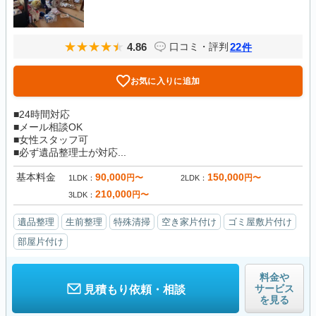
4.86
22
口コミ・評判
件
お気に入りに追加
■24時間対応
■メール相談OK
■女性スタッフ可
■必ず遺品整理士が対応...
基本料金
90,000
150,000
円〜
円〜
1LDK
2LDK
210,000
円〜
3LDK
遺品整理
生前整理
特殊清掃
空き家片付け
ゴミ屋敷片付け
部屋片付け
料金や
サービス
見積もり依頼・相談
を見る