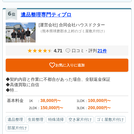
6
位
遺品整理専門ティプロ
[運営会社]
合同会社ハウスドクター
（熊本県球磨郡水上村のゴミ屋敷片付け）
4.71
21
口コミ・評判
件
お気に入りに追加
◆契約内容と作業に不都合があった場合、全額返金保証
◆高価買取に自信
◆特...
基本料金
38,000
100,000
円〜
円〜
1K
1LDK
150,000
200,000
円〜
円〜
2LDK
3LDK
遺品整理
生前整理
特殊清掃
空き家片付け
ゴミ屋敷片付け
部屋片付け