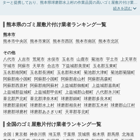
ターと提携しており、熊本県球磨郡水上村の作業品質の高いゴミ屋敷片付け業者
を掲載しています。汚部屋の片付けに伴う不用品の処分・回収・引き取りから、
外虫の発生や孤独死の現場まで対応しています。熊本県球磨郡水上村のゴミ屋敷
片付けの料金相場情報だけで業者を決められない場合は不用品の買取や消臭脱臭
など絞り込み条件を利用し検索してみましょう。ゴミ屋敷になってしまう方は高
熊本県のゴミ屋敷片付け業者ランキング一覧
齢で体力的に掃除するのが難しい、認知症やセルフネグレクトになってしまう、
精神的なストレスなど様々な原因があります。
熊本市
またお役立ち情報も豊富なので、部屋を埋めつくす大量のゴミを自力で片付ける
熊本市中央区
熊本市東区
熊本市西区
熊本市南区
熊本市北区
方法についてもチェックしてみてください。
その他
八代市
人吉市
荒尾市
水俣市
玉名市
山鹿市
菊池市
宇土市
上天草市
宇城市
阿蘇市
天草市
合志市
下益城郡美里町
玉名郡玉東町
玉名郡南関町
玉名郡長洲町
玉名郡和水町
菊池郡大津町
菊池郡菊陽町
阿蘇郡南小国町
阿蘇郡小国町
阿蘇郡産山村
阿蘇郡高森町
阿蘇郡西原村
阿蘇郡南阿蘇村
上益城郡御船町
上益城郡嘉島町
上益城郡益城町
上益城郡甲佐町
上益城郡山都町
八代郡氷川町
葦北郡芦北町
葦北郡津奈木町
球磨郡錦町
球磨郡多良木町
球磨郡湯前町
球磨郡水上村
球磨郡相良村
球磨郡五木村
球磨郡山江村
球磨郡球磨村
球磨郡あさぎり町
天草郡苓北町
全国のゴミ屋敷片付け業者ランキング一覧
全国
東京都
神奈川県
埼玉県
千葉県
茨城県
栃木県
群馬県
北海道