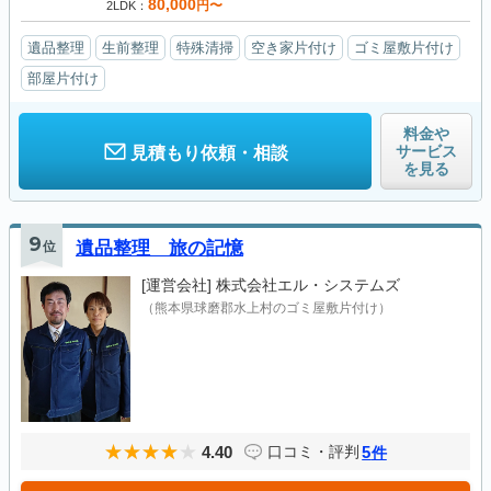
80,000
円〜
2LDK
遺品整理
生前整理
特殊清掃
空き家片付け
ゴミ屋敷片付け
部屋片付け
料金や
サービス
見積もり依頼・相談
を見る
9
位
遺品整理 旅の記憶
[運営会社]
株式会社エル・システムズ
（熊本県球磨郡水上村のゴミ屋敷片付け）
4.40
5
口コミ・評判
件