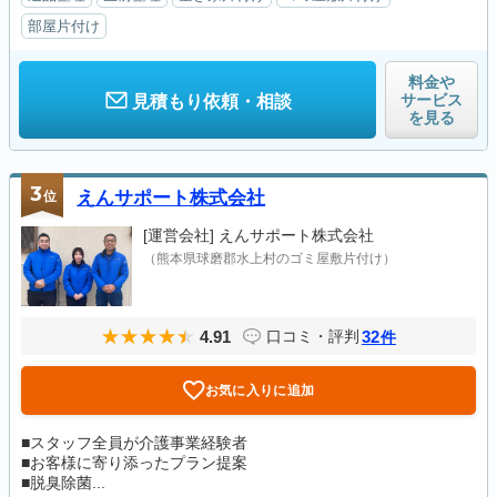
部屋片付け
料金や
サービス
見積もり依頼・相談
を見る
3
位
えんサポート株式会社
[運営会社]
えんサポート株式会社
（熊本県球磨郡水上村のゴミ屋敷片付け）
4.91
32
口コミ・評判
件
お気に入りに追加
■スタッフ全員が介護事業経験者
■お客様に寄り添ったプラン提案
■脱臭除菌...