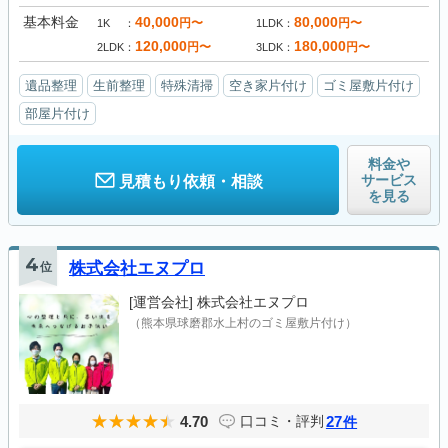
基本料金
40,000
80,000
円〜
円〜
1K
1LDK
120,000
180,000
円〜
円〜
2LDK
3LDK
遺品整理
生前整理
特殊清掃
空き家片付け
ゴミ屋敷片付け
部屋片付け
料金や
サービス
見積もり依頼・相談
を見る
4
位
株式会社エヌプロ
[運営会社]
株式会社エヌプロ
（熊本県球磨郡水上村のゴミ屋敷片付け）
4.70
27
口コミ・評判
件