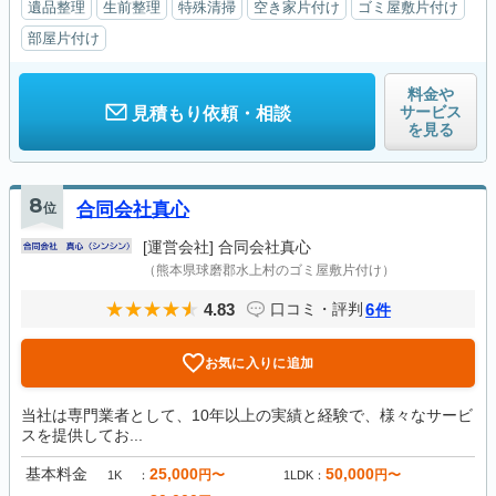
遺品整理
生前整理
特殊清掃
空き家片付け
ゴミ屋敷片付け
部屋片付け
料金や
サービス
見積もり依頼・相談
を見る
8
位
合同会社真心
[運営会社]
合同会社真心
（熊本県球磨郡水上村のゴミ屋敷片付け）
4.83
6
口コミ・評判
件
お気に入りに追加
当社は専門業者として、10年以上の実績と経験で、様々なサービ
スを提供してお...
基本料金
25,000
50,000
円〜
円〜
1K
1LDK