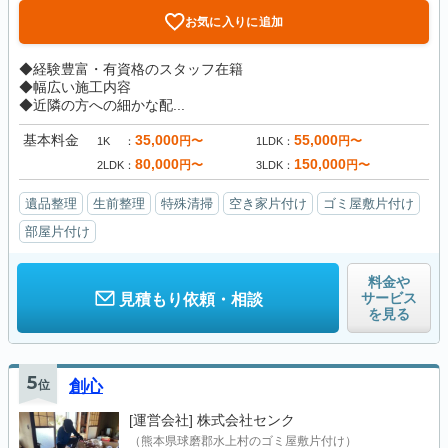
お気に入りに追加
◆経験豊富・有資格のスタッフ在籍
◆幅広い施工内容
◆近隣の方への細かな配...
基本料金
35,000
55,000
円〜
円〜
1K
1LDK
80,000
150,000
円〜
円〜
2LDK
3LDK
遺品整理
生前整理
特殊清掃
空き家片付け
ゴミ屋敷片付け
部屋片付け
料金や
サービス
見積もり依頼・相談
を見る
5
位
創心
[運営会社]
株式会社センク
（熊本県球磨郡水上村のゴミ屋敷片付け）