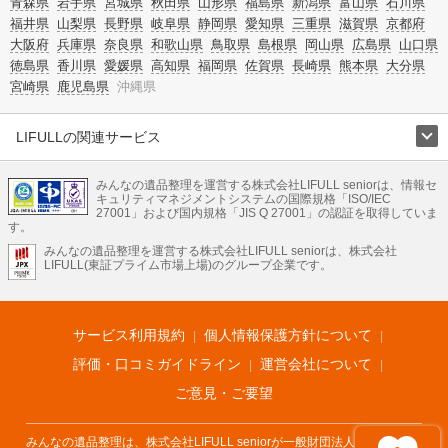
青森県
岩手県
宮城県
秋田県
山形県
福島県
新潟県
富山県
石川県
福井県
山梨県
長野県
岐阜県
静岡県
愛知県
三重県
滋賀県
京都府
大阪府
兵庫県
奈良県
和歌山県
鳥取県
島根県
岡山県
広島県
山口県
徳島県
香川県
愛媛県
高知県
福岡県
佐賀県
長崎県
熊本県
大分県
宮崎県
鹿児島県
沖縄県
LIFULLの関連サービス
LIFULLのサービス
みんなの遺品整理を運営する株式会社LIFULL seniorは、情報セ
不動産・住宅
引越し
老人ホーム
地方創生
ママの就労支援
キュリティマネジメントシステムの国際規格「ISO/IEC
不動産クラウドファンディング
遺品整理
老後の暮らし情報
27001」および国内規格「JIS Q 27001」の認証を取得していま
農業技術
す。
みんなの遺品整理を運営する株式会社LIFULL seniorは、株式会社
LIFULL HOME'Sのサービス
LIFULL(東証プライム市場上場)のグループ企業です。
不動産・住宅
マンション
一戸建て
注文住宅
リノベーション
不動産査定
マンション専門売却査定
不動産投資
アドバイザー
住まいの窓口
住宅ローン
住まいインデックス
プライスマップ
不動産アーカイブ
空き家バンク
家賃相場
不動産会社
まちむすび
サービス利用規約
個人情報保護方針について
不動産用語集
住まいのお役立ち情報
LIFULL HOME'S PRESS
DIY Mag
アプリ
不動産データ
不動産転職
評価・口コミガイドライン
運営会社について
ご意見・ご要望
みんなの遺品整理は、株式会社LIFULL seniorが一般財団法人遺品整理士