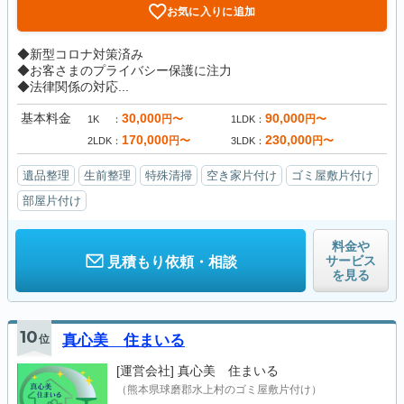
お気に入りに追加
◆新型コロナ対策済み
◆お客さまのプライバシー保護に注力
◆法律関係の対応...
基本料金
30,000
90,000
円〜
円〜
1K
1LDK
170,000
230,000
円〜
円〜
2LDK
3LDK
遺品整理
生前整理
特殊清掃
空き家片付け
ゴミ屋敷片付け
部屋片付け
料金や
サービス
見積もり依頼・相談
を見る
10
位
真心美 住まいる
[運営会社]
真心美 住まいる
（熊本県球磨郡水上村のゴミ屋敷片付け）