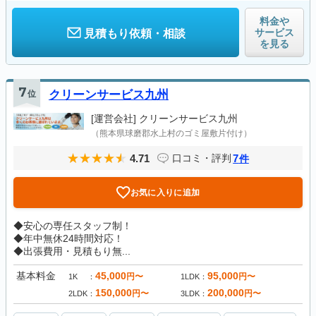
料金や
サービス
見積もり依頼・相談
を見る
7
位
クリーンサービス九州
[運営会社]
クリーンサービス九州
（熊本県球磨郡水上村のゴミ屋敷片付け）
4.71
7
口コミ・評判
件
お気に入りに追加
◆安心の専任スタッフ制！
◆年中無休24時間対応！
◆出張費用・見積もり無...
基本料金
45,000
95,000
円〜
円〜
1K
1LDK
150,000
200,000
円〜
円〜
2LDK
3LDK