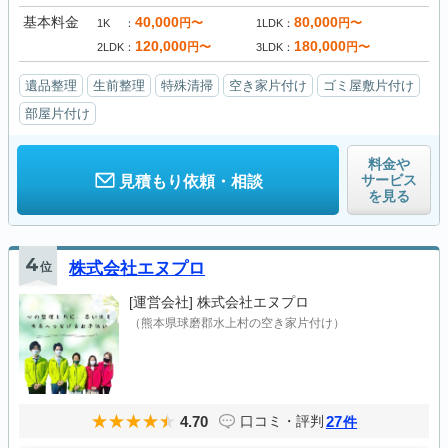
基本料金
40,000
80,000
円〜
円〜
1K
1LDK
120,000
180,000
円〜
円〜
2LDK
3LDK
遺品整理
生前整理
特殊清掃
空き家片付け
ゴミ屋敷片付け
部屋片付け
料金や
サービス
見積もり依頼・相談
を見る
4
位
株式会社エヌプロ
[運営会社]
株式会社エヌプロ
（熊本県球磨郡水上村の空き家片付け）
4.70
27
口コミ・評判
件