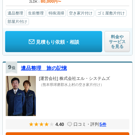
80,000
円〜
2LDK
遺品整理
生前整理
特殊清掃
空き家片付け
ゴミ屋敷片付け
部屋片付け
料金や
サービス
見積もり依頼・相談
を見る
9
位
遺品整理 旅の記憶
[運営会社]
株式会社エル・システムズ
（熊本県球磨郡水上村の空き家片付け）
4.40
5
口コミ・評判
件