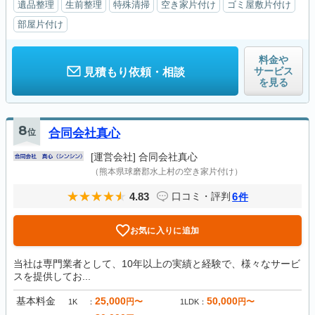
遺品整理
生前整理
特殊清掃
空き家片付け
ゴミ屋敷片付け
部屋片付け
料金や
サービス
見積もり依頼・相談
を見る
8
位
合同会社真心
[運営会社]
合同会社真心
（熊本県球磨郡水上村の空き家片付け）
4.83
6
口コミ・評判
件
お気に入りに追加
当社は専門業者として、10年以上の実績と経験で、様々なサービ
スを提供してお...
基本料金
25,000
50,000
円〜
円〜
1K
1LDK