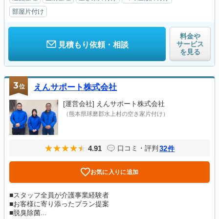
部屋片付け
料金や
サービス
見積もり依頼・相談
を見る
3
位
えんサポート株式会社
[運営会社]
えんサポート株式会社
（熊本県球磨郡水上村の空き家片付け）
4.91
32
口コミ・評判
件
お気に入りに追加
■スタッフ全員が介護事業経験者
■お客様に寄り添ったプラン提案
■脱臭除菌...