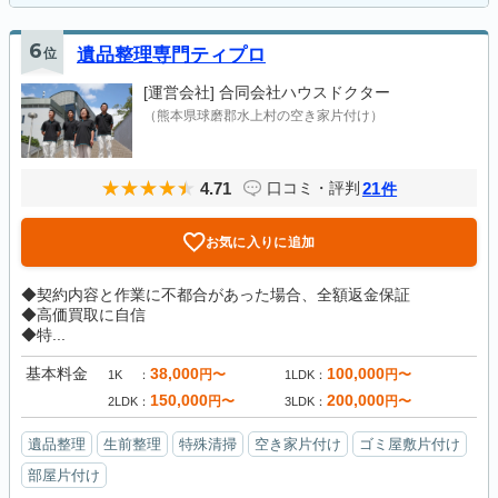
6
位
遺品整理専門ティプロ
[運営会社]
合同会社ハウスドクター
（熊本県球磨郡水上村の空き家片付け）
4.71
21
口コミ・評判
件
お気に入りに追加
◆契約内容と作業に不都合があった場合、全額返金保証
◆高価買取に自信
◆特...
基本料金
38,000
100,000
円〜
円〜
1K
1LDK
150,000
200,000
円〜
円〜
2LDK
3LDK
遺品整理
生前整理
特殊清掃
空き家片付け
ゴミ屋敷片付け
部屋片付け