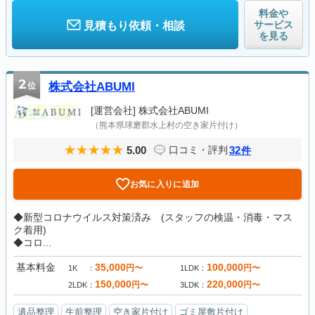
料金や
サービス
見積もり依頼・相談
を見る
2
位
株式会社ABUMI
[運営会社]
株式会社ABUMI
（熊本県球磨郡水上村の空き家片付け）
5.00
32
口コミ・評判
件
お気に入りに追加
◆新型コロナウイルス対策済み (スタッフの検温・消毒・マス
ク着用)
◆コロ...
基本料金
35,000
100,000
円〜
円〜
1K
1LDK
150,000
220,000
円〜
円〜
2LDK
3LDK
遺品整理
生前整理
空き家片付け
ゴミ屋敷片付け