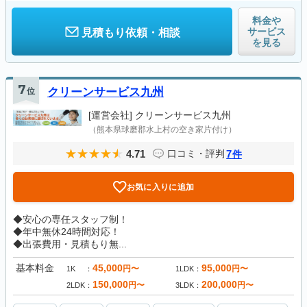
料金や
サービス
見積もり依頼・相談
を見る
7
位
クリーンサービス九州
[運営会社]
クリーンサービス九州
（熊本県球磨郡水上村の空き家片付け）
4.71
7
口コミ・評判
件
お気に入りに追加
◆安心の専任スタッフ制！
◆年中無休24時間対応！
◆出張費用・見積もり無...
基本料金
45,000
95,000
円〜
円〜
1K
1LDK
150,000
200,000
円〜
円〜
2LDK
3LDK