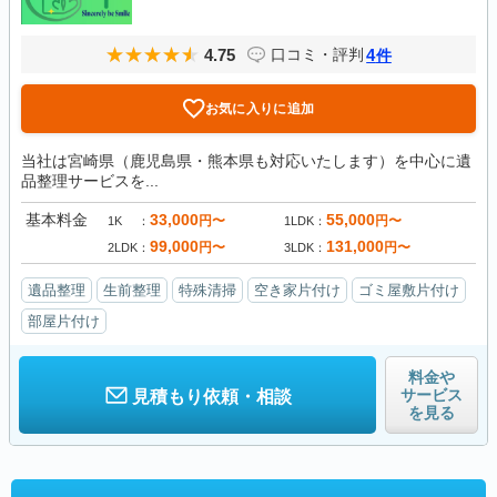
4.75
4
口コミ・評判
件
お気に入りに追加
当社は宮崎県（鹿児島県・熊本県も対応いたします）を中心に遺
品整理サービスを...
基本料金
33,000
55,000
円〜
円〜
1K
1LDK
99,000
131,000
円〜
円〜
2LDK
3LDK
遺品整理
生前整理
特殊清掃
空き家片付け
ゴミ屋敷片付け
部屋片付け
料金や
サービス
見積もり依頼・相談
を見る