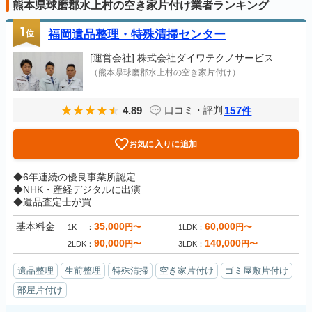
熊本県球磨郡水上村の空き家片付け業者ランキング
1
位
福岡遺品整理・特殊清掃センター
[運営会社]
株式会社ダイワテクノサービス
（熊本県球磨郡水上村の空き家片付け）
4.89
157
口コミ・評判
件
お気に入りに追加
◆6年連続の優良事業所認定
◆NHK・産経デジタルに出演
◆遺品査定士が買...
基本料金
35,000
60,000
円〜
円〜
1K
1LDK
90,000
140,000
円〜
円〜
2LDK
3LDK
遺品整理
生前整理
特殊清掃
空き家片付け
ゴミ屋敷片付け
部屋片付け