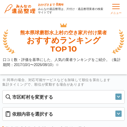
8
おかげさまで
周年
みんなの遺品整理は、片付け・遺品整理業者の検索
サイトです
メニュー
熊本県球磨郡水上村の
空き家片付け業者
おすすめランキング
10
TOP
口コミ数・評価を基準にした、人気の業者ランキングをご紹介。（集計
期間：2017/10/1〜
2026/08/10
）
※
※ 同率の場合、対応可能サービスなどを加味して順位を算出します
集計タイミングで、順位が変動する場合があります
市区町村を変更する
依頼内容を選択する