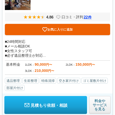
4.86
22
口コミ・評判
件
お気に入りに追加
■24時間対応
■メール相談OK
■女性スタッフ可
■必ず遺品整理士が対応...
基本料金
90,000
150,000
円〜
円〜
1LDK
2LDK
210,000
円〜
3LDK
遺品整理
生前整理
特殊清掃
空き家片付け
ゴミ屋敷片付け
部屋片付け
料金や
サービス
見積もり依頼・相談
を見る