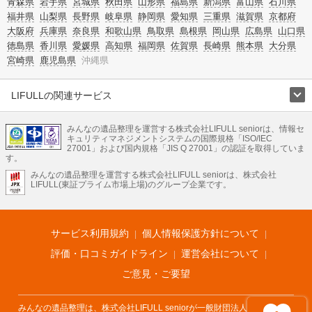
青森県
岩手県
宮城県
秋田県
山形県
福島県
新潟県
富山県
石川県
福井県
山梨県
長野県
岐阜県
静岡県
愛知県
三重県
滋賀県
京都府
大阪府
兵庫県
奈良県
和歌山県
鳥取県
島根県
岡山県
広島県
山口県
徳島県
香川県
愛媛県
高知県
福岡県
佐賀県
長崎県
熊本県
大分県
宮崎県
鹿児島県
沖縄県
LIFULLの関連サービス
LIFULLのサービス
みんなの遺品整理を運営する株式会社LIFULL seniorは、情報セ
不動産・住宅
引越し
老人ホーム
地方創生
ママの就労支援
キュリティマネジメントシステムの国際規格「ISO/IEC
不動産クラウドファンディング
遺品整理
老後の暮らし情報
27001」および国内規格「JIS Q 27001」の認証を取得していま
農業技術
す。
みんなの遺品整理を運営する株式会社LIFULL seniorは、株式会社
LIFULL HOME'Sのサービス
LIFULL(東証プライム市場上場)のグループ企業です。
不動産・住宅
マンション
一戸建て
注文住宅
リノベーション
不動産査定
マンション専門売却査定
不動産投資
アドバイザー
住まいの窓口
住宅ローン
住まいインデックス
プライスマップ
不動産アーカイブ
空き家バンク
家賃相場
不動産会社
まちむすび
サービス利用規約
個人情報保護方針について
不動産用語集
住まいのお役立ち情報
LIFULL HOME'S PRESS
DIY Mag
アプリ
不動産データ
不動産転職
評価・口コミガイドライン
運営会社について
ご意見・ご要望
みんなの遺品整理は、株式会社LIFULL seniorが一般財団法人遺品整理士