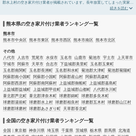
郡水上村の空き家片付け業者が掲載されています。長年放置してしまった実家の
片付けや、相続したが住む予定のない親の家の不用品の処分・回収・引き取りま
で対応しています。熊本県球磨郡水上村の空き家片付けの料金相場情報だけで業
者を決められない場合は、不用品の買取や家屋の解体・不動産売却などの絞り込
み条件を利用し検索してみましょう。
熊本県の空き家片付け業者ランキング一覧
また家一軒まるごとの掃除方法・空家対策特別措置法の法改正に伴う空き家の片
付けについての情報も豊富です。
熊本市
熊本市中央区
熊本市東区
熊本市西区
熊本市南区
熊本市北区
その他
八代市
人吉市
荒尾市
水俣市
玉名市
山鹿市
菊池市
宇土市
上天草市
宇城市
阿蘇市
天草市
合志市
下益城郡美里町
玉名郡玉東町
玉名郡南関町
玉名郡長洲町
玉名郡和水町
菊池郡大津町
菊池郡菊陽町
阿蘇郡南小国町
阿蘇郡小国町
阿蘇郡産山村
阿蘇郡高森町
阿蘇郡西原村
阿蘇郡南阿蘇村
上益城郡御船町
上益城郡嘉島町
上益城郡益城町
上益城郡甲佐町
上益城郡山都町
八代郡氷川町
葦北郡芦北町
葦北郡津奈木町
球磨郡錦町
球磨郡多良木町
球磨郡湯前町
球磨郡水上村
球磨郡相良村
球磨郡五木村
球磨郡山江村
球磨郡球磨村
球磨郡あさぎり町
天草郡苓北町
全国の空き家片付け業者ランキング一覧
全国
東京都
神奈川県
埼玉県
千葉県
茨城県
栃木県
群馬県
北海道