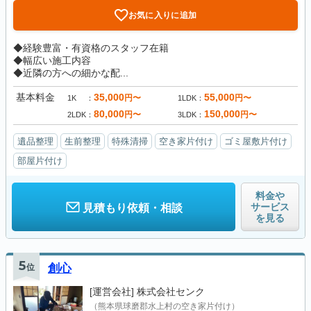
お気に入りに追加
◆経験豊富・有資格のスタッフ在籍
◆幅広い施工内容
◆近隣の方への細かな配...
基本料金
35,000
55,000
円〜
円〜
1K
1LDK
80,000
150,000
円〜
円〜
2LDK
3LDK
遺品整理
生前整理
特殊清掃
空き家片付け
ゴミ屋敷片付け
部屋片付け
料金や
サービス
見積もり依頼・相談
を見る
5
位
創心
[運営会社]
株式会社センク
（熊本県球磨郡水上村の空き家片付け）