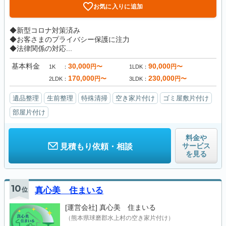
お気に入りに追加
◆新型コロナ対策済み
◆お客さまのプライバシー保護に注力
◆法律関係の対応...
基本料金
30,000
90,000
円〜
円〜
1K
1LDK
170,000
230,000
円〜
円〜
2LDK
3LDK
遺品整理
生前整理
特殊清掃
空き家片付け
ゴミ屋敷片付け
部屋片付け
料金や
サービス
見積もり依頼・相談
を見る
10
位
真心美 住まいる
[運営会社]
真心美 住まいる
（熊本県球磨郡水上村の空き家片付け）