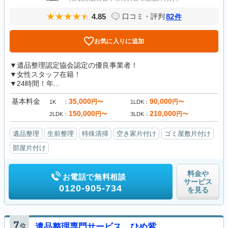
4.85
82
口コミ・評判
件
お気に入りに追加
▼遺品整理認定協会認定の優良事業者！
▼女性スタッフ在籍！
▼24時間！年...
基本料金
35,000
90,000
円〜
円〜
1K
1LDK
150,000
210,000
円〜
円〜
2LDK
3LDK
遺品整理
生前整理
特殊清掃
空き家片付け
ゴミ屋敷片付け
部屋片付け
料金や
お電話で無料相談
サービス
0120-905-734
を見る
7
位
遺品整理専門サービス ひめ紫