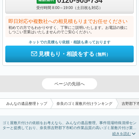
0120-905-734
受付時間 8:00～19:00（土日祝も対応）
即日対応や複数社への相見積もりまでお任せください
初めての方でもわかりやすく、丁寧にご説明いたします。お電話の後に
しつこい営業はいたしませんのでご安心ください。
ネットでの見積もり依頼・相談も承っております
見積もり・相談をする
（無料）
ページの先頭へ
みんなの遺品整理トップ
奈良のゴミ屋敷片付けランキング
吉野郡下
ゴミ屋敷片付けの依頼をお考えなら、みんなの遺品整理。事件現場特殊清掃セン
ターと提携しており、奈良県吉野郡下市町の作業品質の高いゴミ屋敷片付け業者
を掲載しています。汚部屋の片付けに伴う不用品の処分・回収・引き取りから、
外虫の発生や孤独死の現場まで対応しています。奈良県吉野郡下市町のゴミ屋敷