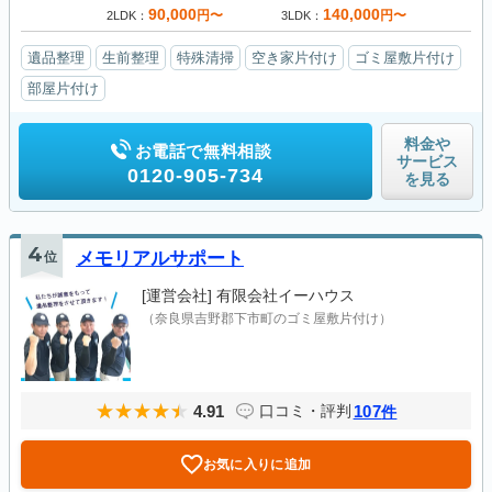
90,000
140,000
円〜
円〜
2LDK
3LDK
遺品整理
生前整理
特殊清掃
空き家片付け
ゴミ屋敷片付け
部屋片付け
料金や
お電話で無料相談
サービス
0120-905-734
を見る
4
位
メモリアルサポート
[運営会社]
有限会社イーハウス
（奈良県吉野郡下市町のゴミ屋敷片付け）
4.91
107
口コミ・評判
件
お気に入りに追加