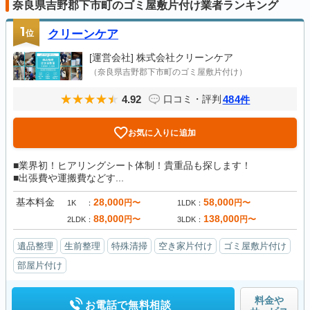
奈良県吉野郡下市町のゴミ屋敷片付け業者ランキング
1
位
クリーンケア
[運営会社]
株式会社クリーンケア
（奈良県吉野郡下市町のゴミ屋敷片付け）
4.92
484
口コミ・評判
件
お気に入りに追加
■業界初！ヒアリングシート体制！貴重品も探します！
■出張費や運搬費などす...
基本料金
28,000
58,000
円〜
円〜
1K
1LDK
88,000
138,000
円〜
円〜
2LDK
3LDK
遺品整理
生前整理
特殊清掃
空き家片付け
ゴミ屋敷片付け
部屋片付け
料金や
お電話で無料相談