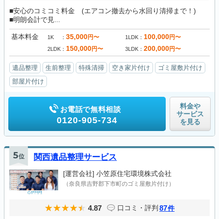
■安心のコミコミ料金 (エアコン撤去から水回り清掃まで！)
■明朗会計で見...
基本料金
35,000
100,000
円〜
円〜
1K
1LDK
150,000
200,000
円〜
円〜
2LDK
3LDK
遺品整理
生前整理
特殊清掃
空き家片付け
ゴミ屋敷片付け
部屋片付け
料金や
お電話で無料相談
サービス
0120-905-734
を見る
5
位
関西遺品整理サービス
[運営会社]
小笠原住宅環境株式会社
（奈良県吉野郡下市町のゴミ屋敷片付け）
4.87
87
口コミ・評判
件