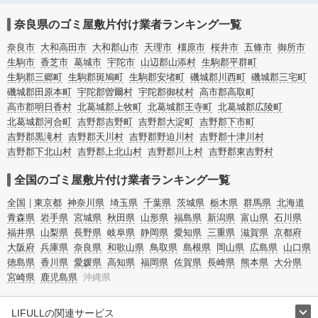
片付けの料金相場情報だけで業者を決められない場合は不用品の買取や消臭脱臭
など絞り込み条件を利用し検索してみましょう。ゴミ屋敷になってしまう方は高
奈良県のゴミ屋敷片付け業者ランキング一覧
齢で体力的に掃除するのが難しい、認知症やセルフネグレクトになってしまう、
精神的なストレスなど様々な原因があります。
奈良市
大和高田市
大和郡山市
天理市
橿原市
桜井市
五條市
御所市
またお役立ち情報も豊富なので、部屋を埋めつくす大量のゴミを自力で片付ける
生駒市
香芝市
葛城市
宇陀市
山辺郡山添村
生駒郡平群町
方法についてもチェックしてみてください。
生駒郡三郷町
生駒郡斑鳩町
生駒郡安堵町
磯城郡川西町
磯城郡三宅町
磯城郡田原本町
宇陀郡曽爾村
宇陀郡御杖村
高市郡高取町
高市郡明日香村
北葛城郡上牧町
北葛城郡王寺町
北葛城郡広陵町
北葛城郡河合町
吉野郡吉野町
吉野郡大淀町
吉野郡下市町
吉野郡黒滝村
吉野郡天川村
吉野郡野迫川村
吉野郡十津川村
吉野郡下北山村
吉野郡上北山村
吉野郡川上村
吉野郡東吉野村
全国のゴミ屋敷片付け業者ランキング一覧
全国
東京都
神奈川県
埼玉県
千葉県
茨城県
栃木県
群馬県
北海道
青森県
岩手県
宮城県
秋田県
山形県
福島県
新潟県
富山県
石川県
福井県
山梨県
長野県
岐阜県
静岡県
愛知県
三重県
滋賀県
京都府
大阪府
兵庫県
奈良県
和歌山県
鳥取県
島根県
岡山県
広島県
山口県
徳島県
香川県
愛媛県
高知県
福岡県
佐賀県
長崎県
熊本県
大分県
宮崎県
鹿児島県
沖縄県
LIFULLの関連サービス