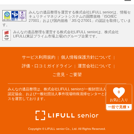
LIFULLのサービス
みんなの遺品整理を運営する株式会社LIFULL seniorは、情報セ
不動産・住宅
引越し
老人ホーム
地方創生
ママの就労支援
キュリティマネジメントシステムの国際規格「ISO/IEC
不動産クラウドファンディング
遺品整理
老後の暮らし情報
27001」および国内規格「JIS Q 27001」の認証を取得していま
農業技術
す。
みんなの遺品整理を運営する株式会社LIFULL seniorは、株式会社
LIFULL HOME'Sのサービス
LIFULL(東証プライム市場上場)のグループ企業です。
不動産・住宅
マンション
一戸建て
注文住宅
リノベーション
不動産査定
マンション専門売却査定
不動産投資
アドバイザー
住まいの窓口
住宅ローン
住まいインデックス
プライスマップ
不動産アーカイブ
空き家バンク
家賃相場
不動産会社
まちむすび
サービス利用規約
個人情報保護方針について
不動産用語集
住まいのお役立ち情報
LIFULL HOME'S PRESS
DIY Mag
アプリ
不動産データ
不動産転職
評価・口コミガイドライン
運営会社について
ご意見・ご要望
みんなの遺品整理は、株式会社LIFULL seniorが一般財団法人遺品整理士
0
認定協会、および一般社団法人事件現場特殊清掃センターと共同でサービ
スを運営しております。
お気に入り
一括で見積
Copyright © LIFULL senior Co., Ltd. All Rights Reserved.