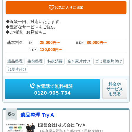
お気に入りに追加
◆近畿一円、対応いたします。
◆豊富なサービスをご提供
◆ご相談、お見積も...
基本料金
28,000
80,000
円〜
円〜
1K
1LDK
130,000
円〜
2LDK
遺品整理
生前整理
特殊清掃
空き家片付け
ゴミ屋敷片付け
部屋片付け
料金や
お電話で無料相談
サービス
0120-905-734
を見る
6
位
遺品整理 Try A
[運営会社]
株式会社 Try A
（奈良県吉野郡下市町のゴミ屋敷片付け）