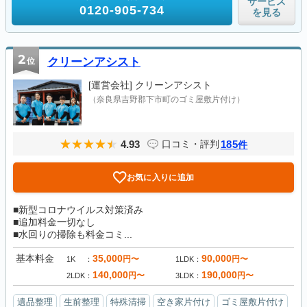
サービス
0120-905-734
を見る
2
位
クリーンアシスト
[運営会社]
クリーンアシスト
（奈良県吉野郡下市町のゴミ屋敷片付け）
4.93
185
口コミ・評判
件
お気に入りに追加
■新型コロナウイルス対策済み
■追加料金一切なし
■水回りの掃除も料金コミ...
基本料金
35,000
90,000
円〜
円〜
1K
1LDK
140,000
190,000
円〜
円〜
2LDK
3LDK
遺品整理
生前整理
特殊清掃
空き家片付け
ゴミ屋敷片付け