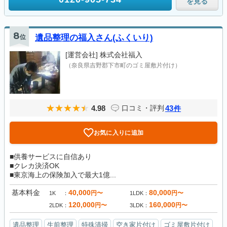
を見る
8
位
遺品整理の福入さん(ふくいり)
[運営会社]
株式会社福入
（奈良県吉野郡下市町のゴミ屋敷片付け）
4.98
43
口コミ・評判
件
お気に入りに追加
■供養サービスに自信あり
■クレカ決済OK
■東京海上の保険加入で最大1億...
基本料金
40,000
80,000
円〜
円〜
1K
1LDK
120,000
160,000
円〜
円〜
2LDK
3LDK
遺品整理
生前整理
特殊清掃
空き家片付け
ゴミ屋敷片付け