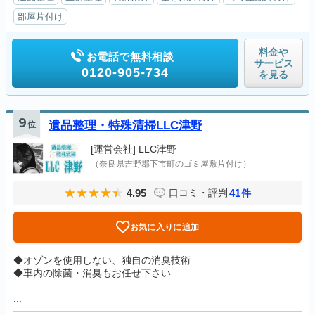
部屋片付け
料金や
お電話で無料相談
サービス
0120-905-734
を見る
9
位
遺品整理・特殊清掃LLC津野
[運営会社]
LLC津野
（奈良県吉野郡下市町のゴミ屋敷片付け）
4.95
41
口コミ・評判
件
お気に入りに追加
◆オゾンを使用しない、独自の消臭技術
◆車内の除菌・消臭もお任せ下さい
...