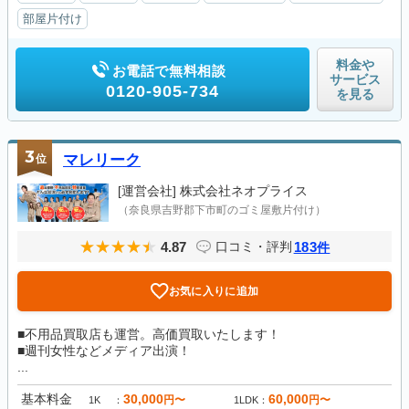
部屋片付け
料金や
お電話で無料相談
サービス
0120-905-734
を見る
3
位
マレリーク
[運営会社]
株式会社ネオプライス
（奈良県吉野郡下市町のゴミ屋敷片付け）
4.87
183
口コミ・評判
件
お気に入りに追加
■不用品買取店も運営。高価買取いたします！
■週刊女性などメディア出演！
...
基本料金
30,000
60,000
円〜
円〜
1K
1LDK