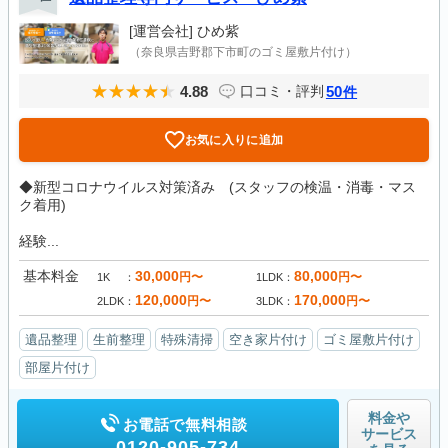
[運営会社]
ひめ紫
（奈良県吉野郡下市町のゴミ屋敷片付け）
4.88
50
口コミ・評判
件
お気に入りに追加
◆新型コロナウイルス対策済み (スタッフの検温・消毒・マス
ク着用)
経験...
基本料金
30,000
80,000
円〜
円〜
1K
1LDK
120,000
170,000
円〜
円〜
2LDK
3LDK
遺品整理
生前整理
特殊清掃
空き家片付け
ゴミ屋敷片付け
部屋片付け
料金や
お電話で無料相談
サービス
0120-905-734