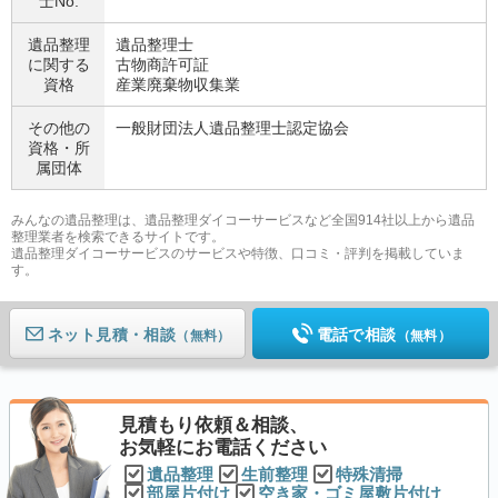
士No.
遺品整理
遺品整理士
に関する
古物商許可証
資格
産業廃棄物収集業
その他の
一般財団法人遺品整理士認定協会
資格・
所
属団体
みんなの遺品整理は、遺品整理ダイコーサービスなど全国914社以上から遺品
整理業者を検索できるサイトです。
遺品整理ダイコーサービスのサービスや特徴、口コミ・評判を掲載していま
す。
ネット見積
電話で相談
（無料）
（無料）
見積もり依頼＆相談、
お気軽にお電話ください
遺品整理
生前整理
特殊清掃
部屋片付け
空き家・ゴミ屋敷片付け