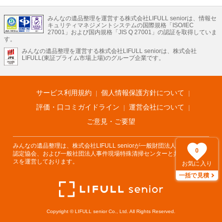
LIFULLのサービス
みんなの遺品整理を運営する株式会社LIFULL seniorは、情報セ
不動産・住宅
引越し
老人ホーム
地方創生
ママの就労支援
キュリティマネジメントシステムの国際規格「ISO/IEC
不動産クラウドファンディング
遺品整理
老後の暮らし情報
27001」および国内規格「JIS Q 27001」の認証を取得していま
農業技術
す。
みんなの遺品整理を運営する株式会社LIFULL seniorは、株式会社
LIFULL HOME'Sのサービス
LIFULL(東証プライム市場上場)のグループ企業です。
不動産・住宅
マンション
一戸建て
注文住宅
リノベーション
不動産査定
マンション専門売却査定
不動産投資
アドバイザー
住まいの窓口
住宅ローン
住まいインデックス
プライスマップ
不動産アーカイブ
空き家バンク
家賃相場
不動産会社
まちむすび
サービス利用規約
個人情報保護方針について
不動産用語集
住まいのお役立ち情報
LIFULL HOME'S PRESS
DIY Mag
アプリ
不動産データ
不動産転職
評価・口コミガイドライン
運営会社について
ご意見・ご要望
みんなの遺品整理は、株式会社LIFULL seniorが一般財団法人遺品整理士
0
認定協会、および一般社団法人事件現場特殊清掃センターと共同でサービ
スを運営しております。
お気に入り
一括で見積
Copyright © LIFULL senior Co., Ltd. All Rights Reserved.