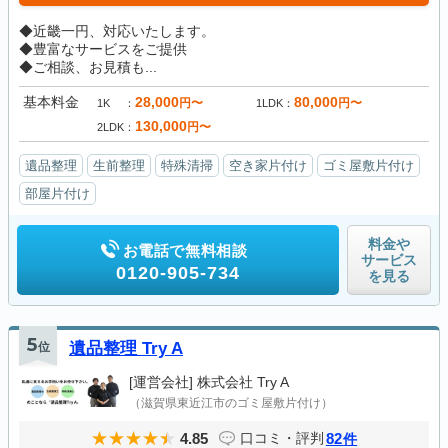
◆近畿一円、対応いたします。
◆豊富なサービスをご提供
◆ご相談、お見積も...
基本料金
28,000
80,000
円〜
円〜
1K
1LDK
130,000
円〜
2LDK
遺品整理
生前整理
特殊清掃
空き家片付け
ゴミ屋敷片付け
部屋片付け
料金や
お電話で無料相談
サービス
0120-905-734
を見る
5
位
遺品整理 Try A
[運営会社]
株式会社 Try A
（滋賀県東近江市のゴミ屋敷片付け）
4.85
82
口コミ・評判
件