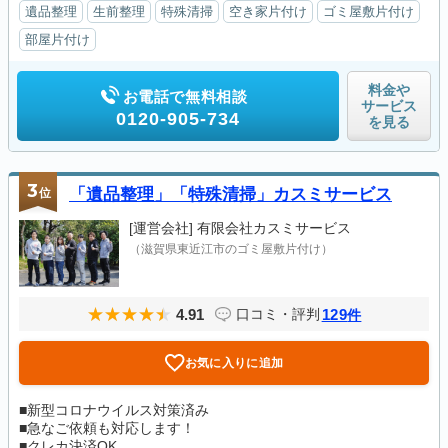
遺品整理
生前整理
特殊清掃
空き家片付け
ゴミ屋敷片付け
部屋片付け
料金や
お電話で無料相談
サービス
0120-905-734
を見る
3
位
「遺品整理」「特殊清掃」カスミサービス
[運営会社]
有限会社カスミサービス
（滋賀県東近江市のゴミ屋敷片付け）
4.91
129
口コミ・評判
件
お気に入りに追加
■新型コロナウイルス対策済み
■急なご依頼も対応します！
■クレカ決済OK...