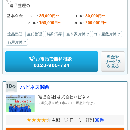
す。
「遺品整理の...
基本料金
35,000
80,000
円〜
円〜
1K
1LDK
150,000
200,000
円〜
円〜
2LDK
3LDK
遺品整理
生前整理
特殊清掃
空き家片付け
ゴミ屋敷片付け
部屋片付け
料金や
お電話で無料相談
サービス
0120-905-734
を見る
10
位
ハピネス関西
[運営会社]
株式会社ハピネス
（滋賀県東近江市のゴミ屋敷片付け）
4.83
36
口コミ・評判
件