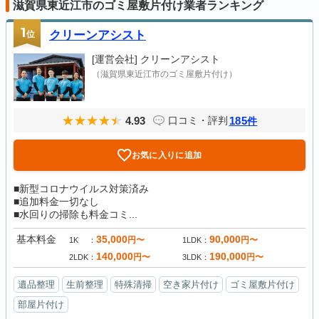
滋賀県東近江市のゴミ屋敷片付け業者ランキング
1
位
クリーンアシスト
[運営会社]
クリーンアシスト
（滋賀県東近江市のゴミ屋敷片付け）
4.93
185
口コミ・評判
件
お気に入りに追加
■新型コロナウイルス対策済み
■追加料金一切なし
■水回りの掃除も料金コミ...
基本料金
35,000
90,000
円〜
円〜
1K
1LDK
140,000
190,000
円〜
円〜
2LDK
3LDK
遺品整理
生前整理
特殊清掃
空き家片付け
ゴミ屋敷片付け
部屋片付け