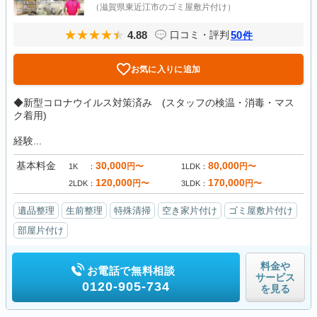
（滋賀県東近江市のゴミ屋敷片付け）
4.88
50
口コミ・評判
件
お気に入りに追加
◆新型コロナウイルス対策済み (スタッフの検温・消毒・マス
ク着用)
経験...
基本料金
30,000
80,000
円〜
円〜
1K
1LDK
120,000
170,000
円〜
円〜
2LDK
3LDK
遺品整理
生前整理
特殊清掃
空き家片付け
ゴミ屋敷片付け
部屋片付け
料金や
お電話で無料相談
サービス
0120-905-734
を見る