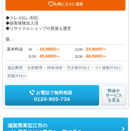
お気に入りに追加
◆クレカ払い対応
◆損害保険加入済
◆リサイクルショップや質屋も運営
協...
基本料金
19,000
24,900
円〜
円〜
1K
1LDK
45,000
60,000
円〜
円〜
2LDK
3LDK
遺品整理
生前整理
特殊清掃
空き家片付け
ゴミ屋敷片付け
部屋片付け
料金や
お電話で無料相談
サービス
0120-905-734
を見る
滋賀県東近江市の