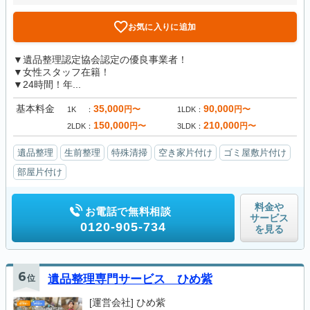
お気に入りに追加
▼遺品整理認定協会認定の優良事業者！
▼女性スタッフ在籍！
▼24時間！年...
基本料金
35,000
90,000
円〜
円〜
1K
1LDK
150,000
210,000
円〜
円〜
2LDK
3LDK
遺品整理
生前整理
特殊清掃
空き家片付け
ゴミ屋敷片付け
部屋片付け
料金や
お電話で無料相談
サービス
0120-905-734
を見る
6
位
遺品整理専門サービス ひめ紫
[運営会社]
ひめ紫