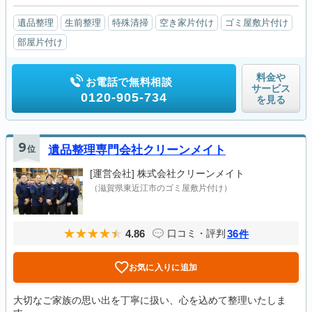
遺品整理
生前整理
特殊清掃
空き家片付け
ゴミ屋敷片付け
部屋片付け
料金や
お電話で無料相談
サービス
0120-905-734
を見る
9
位
遺品整理専門会社クリーンメイト
[運営会社]
株式会社クリーンメイト
（滋賀県東近江市のゴミ屋敷片付け）
4.86
36
口コミ・評判
件
お気に入りに追加
大切なご家族の思い出を丁寧に扱い、心を込めて整理いたしま