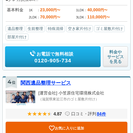
基本料金
23,000
40,000
円〜
円〜
1K
1LDK
70,000
110,000
円〜
円〜
2LDK
3LDK
遺品整理
生前整理
特殊清掃
空き家片付け
ゴミ屋敷片付け
部屋片付け
料金や
お電話で無料相談
サービス
0120-905-734
を見る
4
位
関西遺品整理サービス
[運営会社]
小笠原住宅環境株式会社
（滋賀県東近江市のゴミ屋敷片付け）
4.87
84
口コミ・評判
件
お気に入りに追加