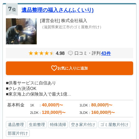
7
位
遺品整理の福入さん(ふくいり)
[運営会社]
株式会社福入
（滋賀県東近江市のゴミ屋敷片付け）
4.98
43
口コミ・評判
件
お気に入りに追加
■供養サービスに自信あり
■クレカ決済OK
■東京海上の保険加入で最大1億...
基本料金
40,000
80,000
円〜
円〜
1K
1LDK
120,000
160,000
円〜
円〜
2LDK
3LDK
遺品整理
生前整理
特殊清掃
空き家片付け
ゴミ屋敷片付け
部屋片付け