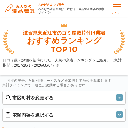
8
おかげさまで
周年
みんなの遺品整理は、片付け・遺品整理業者の検索
サイトです
メニュー
滋賀県東近江市の
ゴミ屋敷片付け業者
おすすめランキング
10
TOP
口コミ数・評価を基準にした、人気の業者ランキングをご紹介。（集計
期間：2017/10/1〜
2026/08/07
）
※
※ 同率の場合、対応可能サービスなどを加味して順位を算出します
集計タイミングで、順位が変動する場合があります
市区町村を変更する
依頼内容を選択する