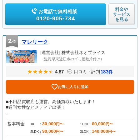
料金や
お電話で無料相談
サービス
0120-905-734
を見る
2
位
マレリーク
[運営会社]
株式会社ネオプライス
（滋賀県東近江市のゴミ屋敷片付け）
4.87
183
口コミ・評判
件
お気に入りに追加
■不用品買取店も運営。高価買取いたします！
■週刊女性などメディア出演！
...
基本料金
30,000
60,000
円〜
円〜
1K
1LDK
90,000
140,000
円〜
円〜
2LDK
3LDK