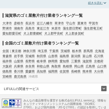
載しています。汚部屋の片付けに伴う不用品の処分・回収・引き取りから、外虫
の発生や孤独死の現場まで対応しています。滋賀県東近江市のゴミ屋敷片付けの
料金相場情報だけで業者を決められない場合は不用品の買取や消臭脱臭など絞り
込み条件を利用し検索してみましょう。ゴミ屋敷になってしまう方は高齢で体力
滋賀県のゴミ屋敷片付け業者ランキング一覧
的に掃除するのが難しい、認知症やセルフネグレクトになってしまう、精神的な
ストレスなど様々な原因があります。
大津市
彦根市
長浜市
近江八幡市
草津市
守山市
栗東市
甲賀市
またお役立ち情報も豊富なので、部屋を埋めつくす大量のゴミを自力で片付ける
野洲市
湖南市
高島市
東近江市
米原市
蒲生郡日野町
蒲生郡竜王町
方法についてもチェックしてみてください。
愛知郡愛荘町
犬上郡豊郷町
犬上郡甲良町
犬上郡多賀町
全国のゴミ屋敷片付け業者ランキング一覧
全国
東京都
神奈川県
埼玉県
千葉県
茨城県
栃木県
群馬県
北海道
青森県
岩手県
宮城県
秋田県
山形県
福島県
新潟県
富山県
石川県
福井県
山梨県
長野県
岐阜県
静岡県
愛知県
三重県
滋賀県
京都府
大阪府
兵庫県
奈良県
和歌山県
鳥取県
島根県
岡山県
広島県
山口県
徳島県
香川県
愛媛県
高知県
福岡県
佐賀県
長崎県
熊本県
大分県
宮崎県
鹿児島県
沖縄県
LIFULLの関連サービス
LIFULLのサービス
みんなの遺品整理を運営する株式会社LIFULL seniorは、情報セ
不動産・住宅
引越し
老人ホーム
地方創生
ママの就労支援
キュリティマネジメントシステムの国際規格「ISO/IEC
不動産クラウドファンディング
遺品整理
老後の暮らし情報
27001」および国内規格「JIS Q 27001」の認証を取得していま