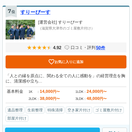
7
位
すりーぴーす
[運営会社]
すりーぴーす
（滋賀県大津市のゴミ屋敷片付け）
4.92
50
口コミ・評判
件
お気に入りに追加
「人との縁を原点に、関わる全ての人に感動を」の経営理念を胸
に、清潔感や立ち...
基本料金
14,000
24,000
円〜
円〜
1K
1LDK
38,000
48,000
円〜
円〜
2LDK
3LDK
遺品整理
生前整理
特殊清掃
空き家片付け
ゴミ屋敷片付け
部屋片付け