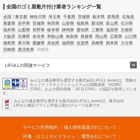
全国のゴミ屋敷片付け業者ランキング一覧
全国
東京都
神奈川県
埼玉県
千葉県
茨城県
栃木県
群馬県
北海道
青森県
岩手県
宮城県
秋田県
山形県
福島県
新潟県
富山県
石川県
福井県
山梨県
長野県
岐阜県
静岡県
愛知県
三重県
滋賀県
京都府
大阪府
兵庫県
奈良県
和歌山県
鳥取県
島根県
岡山県
広島県
山口県
徳島県
香川県
愛媛県
高知県
福岡県
佐賀県
長崎県
熊本県
大分県
宮崎県
鹿児島県
沖縄県
LIFULLの関連サービス
LIFULLのサービス
みんなの遺品整理を運営する株式会社LIFULL seniorは、情報セ
不動産・住宅
引越し
老人ホーム
地方創生
ママの就労支援
キュリティマネジメントシステムの国際規格「ISO/IEC
不動産クラウドファンディング
遺品整理
老後の暮らし情報
27001」および国内規格「JIS Q 27001」の認証を取得していま
農業技術
す。
みんなの遺品整理を運営する株式会社LIFULL seniorは、株式会社
LIFULL HOME'Sのサービス
LIFULL(東証プライム市場上場)のグループ企業です。
不動産・住宅
マンション
一戸建て
注文住宅
リノベーション
不動産査定
マンション専門売却査定
不動産投資
アドバイザー
住まいの窓口
住宅ローン
住まいインデックス
プライスマップ
不動産アーカイブ
空き家バンク
家賃相場
不動産会社
まちむすび
サービス利用規約
個人情報保護方針について
不動産用語集
住まいのお役立ち情報
LIFULL HOME'S PRESS
DIY Mag
アプリ
不動産データ
不動産転職
評価・口コミガイドライン
運営会社について