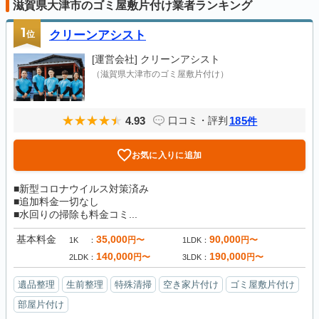
滋賀県大津市のゴミ屋敷片付け業者ランキング
1
位
クリーンアシスト
[運営会社]
クリーンアシスト
（滋賀県大津市のゴミ屋敷片付け）
4.93
185
口コミ・評判
件
お気に入りに追加
■新型コロナウイルス対策済み
■追加料金一切なし
■水回りの掃除も料金コミ...
基本料金
35,000
90,000
円〜
円〜
1K
1LDK
140,000
190,000
円〜
円〜
2LDK
3LDK
遺品整理
生前整理
特殊清掃
空き家片付け
ゴミ屋敷片付け
部屋片付け