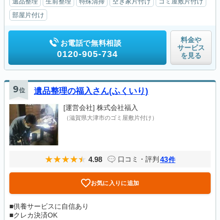
遺品整理
生前整理
特殊清掃
空き家片付け
ゴミ屋敷片付け
部屋片付け
料金や
お電話で無料相談
サービス
0120-905-734
を見る
9
位
遺品整理の福入さん(ふくいり)
[運営会社]
株式会社福入
（滋賀県大津市のゴミ屋敷片付け）
4.98
43
口コミ・評判
件
お気に入りに追加
■供養サービスに自信あり
■クレカ決済OK