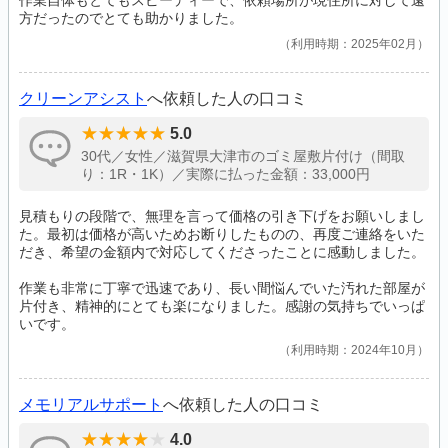
作業自体もとてもスピーディーで、依頼場所が現住所に対して遠
方だったのでとても助かりました。
利用時期：2025年02月
クリーンアシスト
へ依頼した人の口コミ
5.0
30代／女性／滋賀県大津市のゴミ屋敷片付け（間取
り：1R・1K）／実際に払った金額：33,000円
見積もりの段階で、無理を言って価格の引き下げをお願いしまし
た。最初は価格が高いためお断りしたものの、再度ご連絡をいた
だき、希望の金額内で対応してくださったことに感動しました。
作業も非常に丁寧で迅速であり、長い間悩んでいた汚れた部屋が
片付き、精神的にとても楽になりました。感謝の気持ちでいっぱ
いです。
利用時期：2024年10月
メモリアルサポート
へ依頼した人の口コミ
4.0