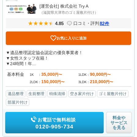
[運営会社]
株式会社 Try A
（滋賀県大津市のゴミ屋敷片付け）
4.85
82
口コミ・評判
件
お気に入りに追加
▼遺品整理認定協会認定の優良事業者！
▼女性スタッフ在籍！
▼24時間！年...
基本料金
35,000
90,000
円〜
円〜
1K
1LDK
150,000
210,000
円〜
円〜
2LDK
3LDK
遺品整理
生前整理
特殊清掃
空き家片付け
ゴミ屋敷片付け
部屋片付け
料金や
お電話で無料相談
サービス
0120-905-734
を見る