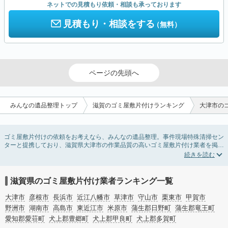
ネットでの見積もり依頼・相談も承っております
見積もり・相談をする
（無料）
ページの先頭へ
みんなの遺品整理トップ
滋賀のゴミ屋敷片付けランキング
大津市の
ゴミ屋敷片付けの依頼をお考えなら、みんなの遺品整理。事件現場特殊清掃セン
ターと提携しており、滋賀県大津市の作業品質の高いゴミ屋敷片付け業者を掲載
しています。汚部屋の片付けに伴う不用品の処分・回収・引き取りから、外虫の
発生や孤独死の現場まで対応しています。滋賀県大津市のゴミ屋敷片付けの料金
相場情報だけで業者を決められない場合は不用品の買取や消臭脱臭など絞り込み
条件を利用し検索してみましょう。ゴミ屋敷になってしまう方は高齢で体力的に
滋賀県のゴミ屋敷片付け業者ランキング一覧
掃除するのが難しい、認知症やセルフネグレクトになってしまう、精神的なスト
レスなど様々な原因があります。
大津市
彦根市
長浜市
近江八幡市
草津市
守山市
栗東市
甲賀市
またお役立ち情報も豊富なので、部屋を埋めつくす大量のゴミを自力で片付ける
野洲市
湖南市
高島市
東近江市
米原市
蒲生郡日野町
蒲生郡竜王町
方法についてもチェックしてみてください。
愛知郡愛荘町
犬上郡豊郷町
犬上郡甲良町
犬上郡多賀町