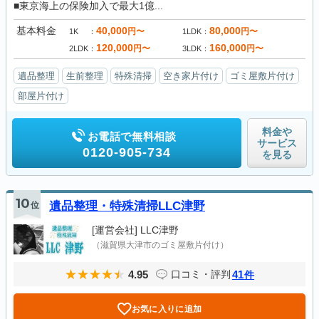
■東京海上の保険加入で最大1億...
基本料金
40,000
80,000
円〜
円〜
1K
1LDK
120,000
160,000
円〜
円〜
2LDK
3LDK
遺品整理
生前整理
特殊清掃
空き家片付け
ゴミ屋敷片付け
部屋片付け
料金や
お電話で無料相談
サービス
0120-905-734
を見る
10
位
遺品整理・特殊清掃LLC津野
[運営会社]
LLC津野
（滋賀県大津市のゴミ屋敷片付け）
4.95
41
口コミ・評判
件
お気に入りに追加