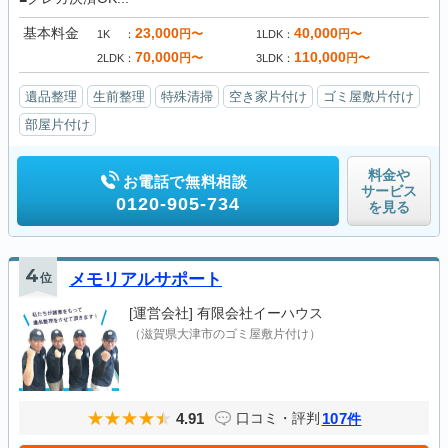
基本料金
23,000
40,000
円〜
円〜
1K
1LDK
70,000
110,000
円〜
円〜
2LDK
3LDK
遺品整理
生前整理
特殊清掃
空き家片付け
ゴミ屋敷片付け
部屋片付け
料金や
お電話で無料相談
サービス
0120-905-734
を見る
4
位
メモリアルサポート
[運営会社]
有限会社イーハウス
（滋賀県大津市のゴミ屋敷片付け）
4.91
107
口コミ・評判
件