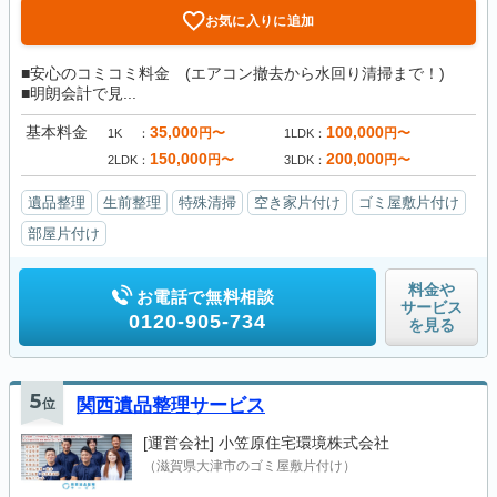
お気に入りに追加
■安心のコミコミ料金 (エアコン撤去から水回り清掃まで！)
■明朗会計で見...
基本料金
35,000
100,000
円〜
円〜
1K
1LDK
150,000
200,000
円〜
円〜
2LDK
3LDK
遺品整理
生前整理
特殊清掃
空き家片付け
ゴミ屋敷片付け
部屋片付け
料金や
お電話で無料相談
サービス
0120-905-734
を見る
5
位
関西遺品整理サービス
[運営会社]
小笠原住宅環境株式会社
（滋賀県大津市のゴミ屋敷片付け）