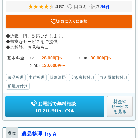
4.87
84
口コミ・評判
件
お気に入りに追加
◆近畿一円、対応いたします。
◆豊富なサービスをご提供
◆ご相談、お見積も...
基本料金
28,000
80,000
円〜
円〜
1K
1LDK
130,000
円〜
2LDK
遺品整理
生前整理
特殊清掃
空き家片付け
ゴミ屋敷片付け
部屋片付け
料金や
お電話で無料相談
サービス
0120-905-734
を見る
6
位
遺品整理 Try A