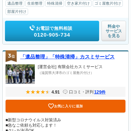
遺品整理
生前整理
特殊清掃
空き家片付け
ゴミ屋敷片付け
部屋片付け
料金や
お電話で無料相談
サービス
0120-905-734
を見る
3
位
「遺品整理」「特殊清掃」カスミサービス
[運営会社]
有限会社カスミサービス
（滋賀県大津市のゴミ屋敷片付け）
4.91
129
口コミ・評判
件
お気に入りに追加
■新型コロナウイルス対策済み
■急なご依頼も対応します！
■クレカ決済OK...