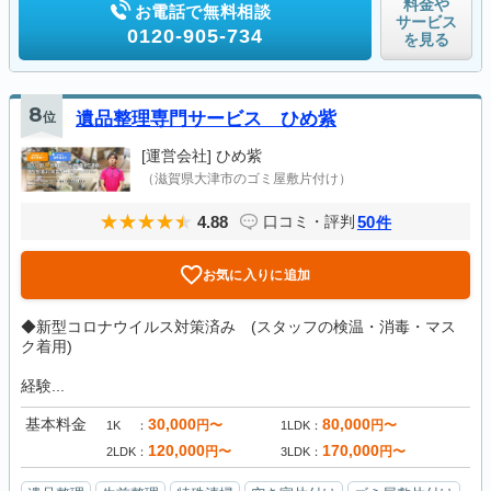
料金や
お電話で無料相談
サービス
0120-905-734
を見る
8
位
遺品整理専門サービス ひめ紫
[運営会社]
ひめ紫
（滋賀県大津市のゴミ屋敷片付け）
4.88
50
口コミ・評判
件
お気に入りに追加
◆新型コロナウイルス対策済み (スタッフの検温・消毒・マス
ク着用)
経験...
基本料金
30,000
80,000
円〜
円〜
1K
1LDK
120,000
170,000
円〜
円〜
2LDK
3LDK