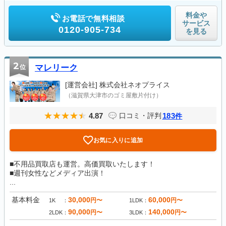
料金や
お電話で無料相談
サービス
0120-905-734
を見る
2
位
マレリーク
[運営会社]
株式会社ネオプライス
（滋賀県大津市のゴミ屋敷片付け）
4.87
183
口コミ・評判
件
お気に入りに追加
■不用品買取店も運営。高価買取いたします！
■週刊女性などメディア出演！
...
基本料金
30,000
60,000
円〜
円〜
1K
1LDK
90,000
140,000
円〜
円〜
2LDK
3LDK