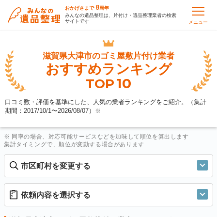
8
おかげさまで
周年
みんなの遺品整理は、片付け・遺品整理業者の検索
サイトです
メニュー
滋賀県大津市の
ゴミ屋敷片付け業者
おすすめランキング
10
TOP
口コミ数・評価を基準にした、人気の業者ランキングをご紹介。（集計
期間：2017/10/1〜
2026/08/07
）
※
※ 同率の場合、対応可能サービスなどを加味して順位を算出します
集計タイミングで、順位が変動する場合があります
市区町村を変更する
依頼内容を選択する