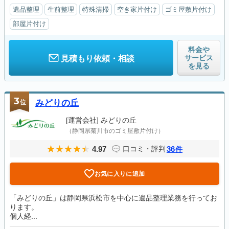
遺品整理
生前整理
特殊清掃
空き家片付け
ゴミ屋敷片付け
部屋片付け
料金や
サービス
見積もり依頼・相談
を見る
3
位
みどりの丘
[運営会社]
みどりの丘
（静岡県菊川市のゴミ屋敷片付け）
4.97
36
口コミ・評判
件
お気に入りに追加
「みどりの丘」は静岡県浜松市を中心に遺品整理業務を行ってお
ります。
個人経...