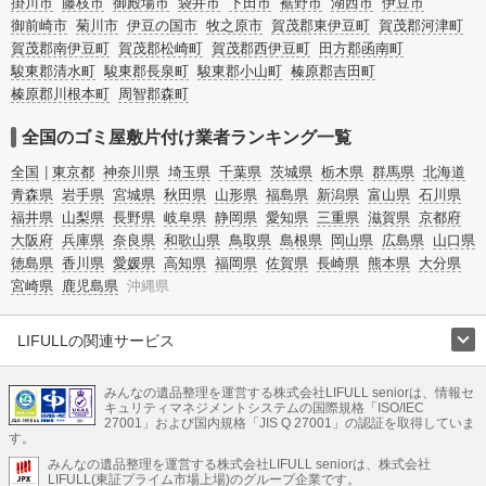
掛川市
藤枝市
御殿場市
袋井市
下田市
裾野市
湖西市
伊豆市
御前崎市
菊川市
伊豆の国市
牧之原市
賀茂郡東伊豆町
賀茂郡河津町
賀茂郡南伊豆町
賀茂郡松崎町
賀茂郡西伊豆町
田方郡函南町
駿東郡清水町
駿東郡長泉町
駿東郡小山町
榛原郡吉田町
榛原郡川根本町
周智郡森町
全国のゴミ屋敷片付け業者ランキング一覧
全国
東京都
神奈川県
埼玉県
千葉県
茨城県
栃木県
群馬県
北海道
青森県
岩手県
宮城県
秋田県
山形県
福島県
新潟県
富山県
石川県
福井県
山梨県
長野県
岐阜県
静岡県
愛知県
三重県
滋賀県
京都府
大阪府
兵庫県
奈良県
和歌山県
鳥取県
島根県
岡山県
広島県
山口県
徳島県
香川県
愛媛県
高知県
福岡県
佐賀県
長崎県
熊本県
大分県
宮崎県
鹿児島県
沖縄県
LIFULLの関連サービス
LIFULLのサービス
みんなの遺品整理を運営する株式会社LIFULL seniorは、情報セ
不動産・住宅
引越し
老人ホーム
地方創生
ママの就労支援
キュリティマネジメントシステムの国際規格「ISO/IEC
不動産クラウドファンディング
遺品整理
老後の暮らし情報
27001」および国内規格「JIS Q 27001」の認証を取得していま
農業技術
す。
みんなの遺品整理を運営する株式会社LIFULL seniorは、株式会社
LIFULL HOME'Sのサービス
LIFULL(東証プライム市場上場)のグループ企業です。