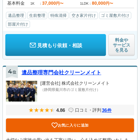
基本料金
37,000
80,000
円〜
円〜
1K
1LDK
遺品整理
生前整理
特殊清掃
空き家片付け
ゴミ屋敷片付け
部屋片付け
料金や
サービス
見積もり依頼・相談
を見る
4
位
遺品整理専門会社クリーンメイト
[運営会社]
株式会社クリーンメイト
（静岡県菊川市のゴミ屋敷片付け）
4.86
36
口コミ・評判
件
お気に入りに追加