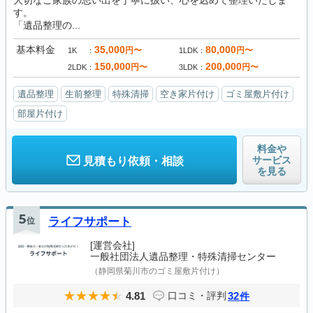
大切なご家族の思い出を丁寧に扱い、心を込めて整理いたしま
す。
「遺品整理の...
基本料金
35,000
80,000
円〜
円〜
1K
1LDK
150,000
200,000
円〜
円〜
2LDK
3LDK
遺品整理
生前整理
特殊清掃
空き家片付け
ゴミ屋敷片付け
部屋片付け
料金や
サービス
見積もり依頼・相談
を見る
5
位
ライフサポート
[運営会社]
一般社団法人遺品整理・特殊清掃センター
（静岡県菊川市のゴミ屋敷片付け）
4.81
32
口コミ・評判
件