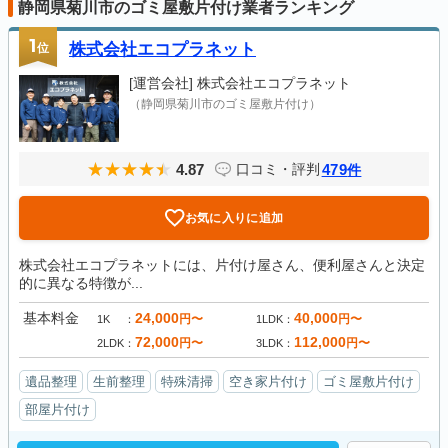
静岡県菊川市のゴミ屋敷片付け業者ランキング
1
位
株式会社エコプラネット
[運営会社]
株式会社エコプラネット
（静岡県菊川市のゴミ屋敷片付け）
4.87
479
口コミ・評判
件
お気に入りに追加
株式会社エコプラネットには、片付け屋さん、便利屋さんと決定
的に異なる特徴が...
基本料金
24,000
40,000
円〜
円〜
1K
1LDK
72,000
112,000
円〜
円〜
2LDK
3LDK
遺品整理
生前整理
特殊清掃
空き家片付け
ゴミ屋敷片付け
部屋片付け