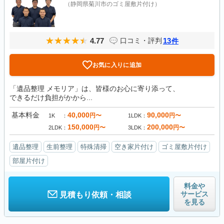
（静岡県菊川市のゴミ屋敷片付け）
4.77
13
口コミ・評判
件
お気に入りに追加
「遺品整理 メモリア」は、皆様のお心に寄り添って、
できるだけ負担がかから...
基本料金
40,000
90,000
円〜
円〜
1K
1LDK
150,000
200,000
円〜
円〜
2LDK
3LDK
遺品整理
生前整理
特殊清掃
空き家片付け
ゴミ屋敷片付け
部屋片付け
料金や
サービス
見積もり依頼・相談
を見る