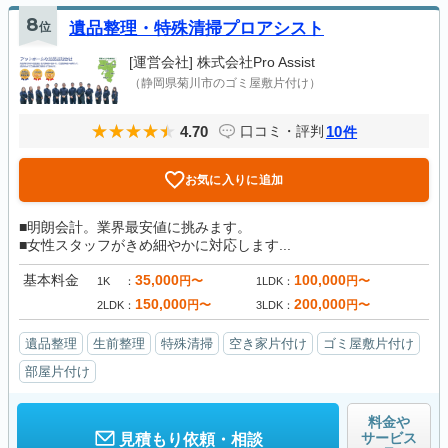
8
位
遺品整理・特殊清掃プロアシスト
[運営会社]
株式会社Pro Assist
（静岡県菊川市のゴミ屋敷片付け）
4.70
10
口コミ・評判
件
お気に入りに追加
■明朗会計。業界最安値に挑みます。
■女性スタッフがきめ細やかに対応します...
基本料金
35,000
100,000
円〜
円〜
1K
1LDK
150,000
200,000
円〜
円〜
2LDK
3LDK
遺品整理
生前整理
特殊清掃
空き家片付け
ゴミ屋敷片付け
部屋片付け
料金や
サービス
見積もり依頼・相談