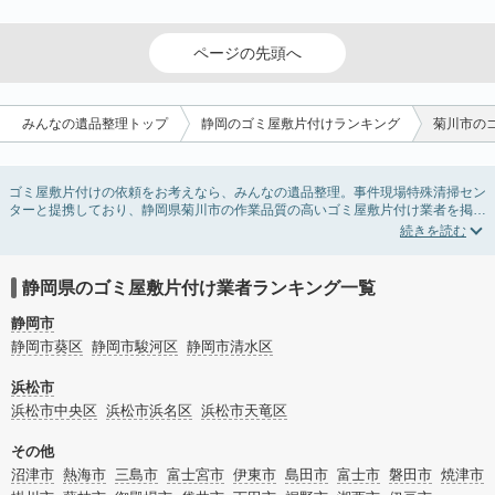
ページの先頭へ
みんなの遺品整理トップ
静岡のゴミ屋敷片付けランキング
菊川市の
ゴミ屋敷片付けの依頼をお考えなら、みんなの遺品整理。事件現場特殊清掃セン
ターと提携しており、静岡県菊川市の作業品質の高いゴミ屋敷片付け業者を掲載
しています。汚部屋の片付けに伴う不用品の処分・回収・引き取りから、外虫の
発生や孤独死の現場まで対応しています。静岡県菊川市のゴミ屋敷片付けの料金
相場情報だけで業者を決められない場合は不用品の買取や消臭脱臭など絞り込み
条件を利用し検索してみましょう。ゴミ屋敷になってしまう方は高齢で体力的に
静岡県のゴミ屋敷片付け業者ランキング一覧
掃除するのが難しい、認知症やセルフネグレクトになってしまう、精神的なスト
レスなど様々な原因があります。
静岡市
またお役立ち情報も豊富なので、部屋を埋めつくす大量のゴミを自力で片付ける
静岡市葵区
静岡市駿河区
静岡市清水区
方法についてもチェックしてみてください。
浜松市
浜松市中央区
浜松市浜名区
浜松市天竜区
その他
沼津市
熱海市
三島市
富士宮市
伊東市
島田市
富士市
磐田市
焼津市