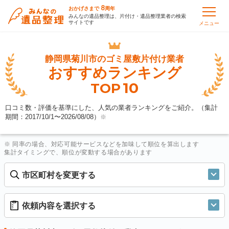
8
おかげさまで
周年
みんなの遺品整理は、片付け・遺品整理業者の検索
サイトです
メニュー
静岡県菊川市の
ゴミ屋敷片付け業者
おすすめランキング
10
TOP
口コミ数・評価を基準にした、人気の業者ランキングをご紹介。（集計
期間：2017/10/1〜
2026/08/08
）
※
※ 同率の場合、対応可能サービスなどを加味して順位を算出します
集計タイミングで、順位が変動する場合があります
市区町村を変更する
依頼内容を選択する