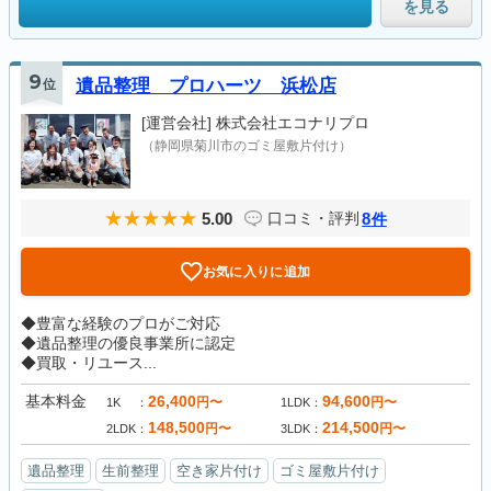
を見る
9
位
遺品整理 プロハーツ 浜松店
[運営会社]
株式会社エコナリプロ
（静岡県菊川市のゴミ屋敷片付け）
5.00
8
口コミ・評判
件
お気に入りに追加
◆豊富な経験のプロがご対応
◆遺品整理の優良事業所に認定
◆買取・リユース...
基本料金
26,400
94,600
円〜
円〜
1K
1LDK
148,500
214,500
円〜
円〜
2LDK
3LDK
遺品整理
生前整理
空き家片付け
ゴミ屋敷片付け