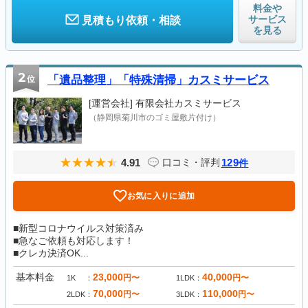
料金や
サービス
見積もり依頼・相談
を見る
2
位
「遺品整理」「特殊清掃」カスミサービス
[運営会社]
有限会社カスミサービス
（静岡県菊川市のゴミ屋敷片付け）
4.91
129
口コミ・評判
件
お気に入りに追加
■新型コロナウイルス対策済み
■急なご依頼も対応します！
■クレカ決済OK...
基本料金
23,000
40,000
円〜
円〜
1K
1LDK
70,000
110,000
円〜
円〜
2LDK
3LDK