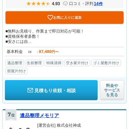
4.93
14
口コミ・評判
件
お気に入りに追加
■無料お見積り、作業まで即日対応が可能！
■資格保有者多数！
■安さには自...
基本料金
87,480
円〜
1K
遺品整理
生前整理
特殊清掃
空き家片付け
ゴミ屋敷片付け
部屋片付け
料金や
サービス
見積もり依頼・相談
を見る
7
位
遺品整理メモリア
[運営会社]
株式会社神成