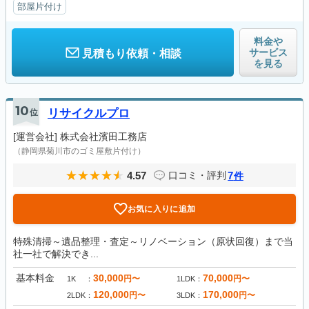
部屋片付け
料金や
サービス
見積もり依頼・相談
を見る
10
位
リサイクルプロ
[運営会社]
株式会社濱田工務店
（静岡県菊川市のゴミ屋敷片付け）
4.57
7
口コミ・評判
件
お気に入りに追加
特殊清掃～遺品整理・査定～リノベーション（原状回復）まで当
社一社で解決でき...
基本料金
30,000
70,000
円〜
円〜
1K
1LDK
120,000
170,000
円〜
円〜
2LDK
3LDK