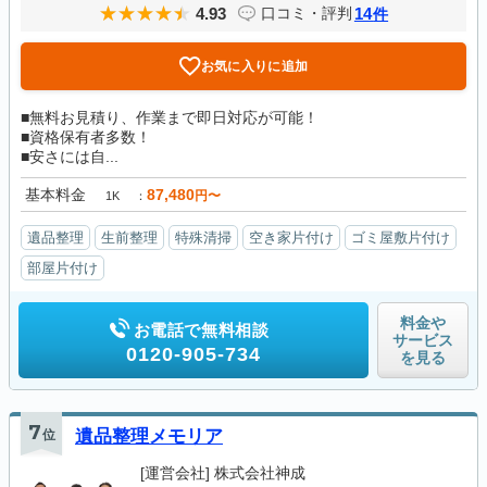
4.93
14
口コミ・評判
件
お気に入りに追加
■無料お見積り、作業まで即日対応が可能！
■資格保有者多数！
■安さには自...
基本料金
87,480
円〜
1K
遺品整理
生前整理
特殊清掃
空き家片付け
ゴミ屋敷片付け
部屋片付け
料金や
お電話で無料相談
サービス
0120-905-734
を見る
7
位
遺品整理メモリア
[運営会社]
株式会社神成