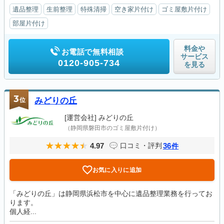
遺品整理
生前整理
特殊清掃
空き家片付け
ゴミ屋敷片付け
部屋片付け
料金や
お電話で無料相談
サービス
0120-905-734
を見る
3
位
みどりの丘
[運営会社]
みどりの丘
（静岡県磐田市のゴミ屋敷片付け）
4.97
36
口コミ・評判
件
お気に入りに追加
「みどりの丘」は静岡県浜松市を中心に遺品整理業務を行ってお
ります。
個人経...