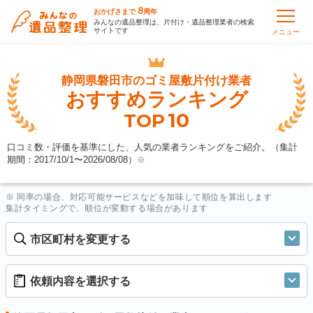
8
おかげさまで
周年
みんなの遺品整理は、片付け・遺品整理業者の検索
サイトです
メニュー
静岡県磐田市の
ゴミ屋敷片付け業者
おすすめランキング
10
TOP
口コミ数・評価を基準にした、人気の業者ランキングをご紹介。（集計
期間：2017/10/1〜
2026/08/08
）
※
※ 同率の場合、対応可能サービスなどを加味して順位を算出します
集計タイミングで、順位が変動する場合があります
市区町村を変更する
依頼内容を選択する