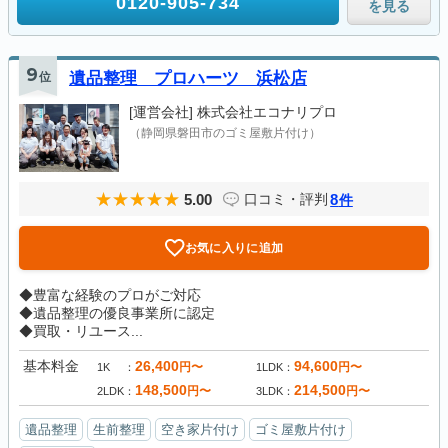
0120-905-734
を見る
9
位
遺品整理 プロハーツ 浜松店
[運営会社]
株式会社エコナリプロ
（静岡県磐田市のゴミ屋敷片付け）
5.00
8
口コミ・評判
件
お気に入りに追加
◆豊富な経験のプロがご対応
◆遺品整理の優良事業所に認定
◆買取・リユース...
基本料金
26,400
94,600
円〜
円〜
1K
1LDK
148,500
214,500
円〜
円〜
2LDK
3LDK
遺品整理
生前整理
空き家片付け
ゴミ屋敷片付け