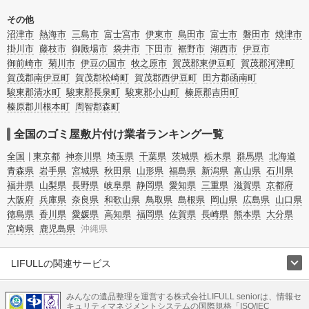
その他
沼津市
熱海市
三島市
富士宮市
伊東市
島田市
富士市
磐田市
焼津市
掛川市
藤枝市
御殿場市
袋井市
下田市
裾野市
湖西市
伊豆市
御前崎市
菊川市
伊豆の国市
牧之原市
賀茂郡東伊豆町
賀茂郡河津町
賀茂郡南伊豆町
賀茂郡松崎町
賀茂郡西伊豆町
田方郡函南町
駿東郡清水町
駿東郡長泉町
駿東郡小山町
榛原郡吉田町
榛原郡川根本町
周智郡森町
全国のゴミ屋敷片付け業者ランキング一覧
全国
東京都
神奈川県
埼玉県
千葉県
茨城県
栃木県
群馬県
北海道
青森県
岩手県
宮城県
秋田県
山形県
福島県
新潟県
富山県
石川県
福井県
山梨県
長野県
岐阜県
静岡県
愛知県
三重県
滋賀県
京都府
大阪府
兵庫県
奈良県
和歌山県
鳥取県
島根県
岡山県
広島県
山口県
徳島県
香川県
愛媛県
高知県
福岡県
佐賀県
長崎県
熊本県
大分県
宮崎県
鹿児島県
沖縄県
LIFULLの関連サービス
LIFULLのサービス
みんなの遺品整理を運営する株式会社LIFULL seniorは、情報セ
不動産・住宅
引越し
老人ホーム
地方創生
ママの就労支援
キュリティマネジメントシステムの国際規格「ISO/IEC