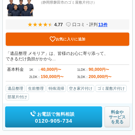
（静岡県磐田市のゴミ屋敷片付け）
4.77
13
口コミ・評判
件
お気に入りに追加
「遺品整理 メモリア」は、皆様のお心に寄り添って、
できるだけ負担がかから...
基本料金
40,000
90,000
円〜
円〜
1K
1LDK
150,000
200,000
円〜
円〜
2LDK
3LDK
遺品整理
生前整理
特殊清掃
空き家片付け
ゴミ屋敷片付け
部屋片付け
料金や
お電話で無料相談
サービス
0120-905-734
を見る