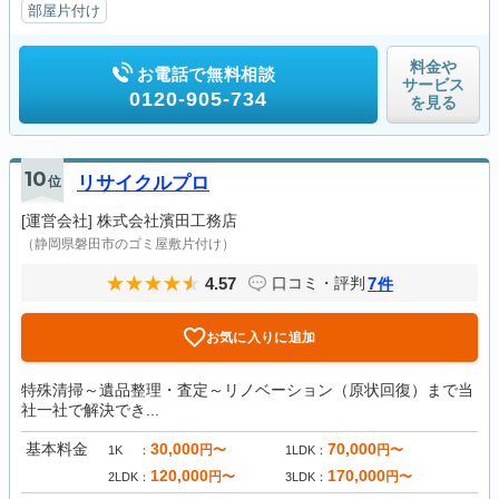
部屋片付け
料金や
お電話で無料相談
サービス
0120-905-734
を見る
10
位
リサイクルプロ
[運営会社]
株式会社濱田工務店
（静岡県磐田市のゴミ屋敷片付け）
4.57
7
口コミ・評判
件
お気に入りに追加
特殊清掃～遺品整理・査定～リノベーション（原状回復）まで当
社一社で解決でき...
基本料金
30,000
70,000
円〜
円〜
1K
1LDK
120,000
170,000
円〜
円〜
2LDK
3LDK