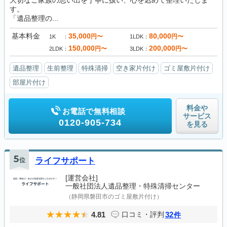
大切なご家族の思い出を丁寧に扱い、心を込めて整理いたしま
す。
「遺品整理の...
基本料金
35,000
80,000
円〜
円〜
1K
1LDK
150,000
200,000
円〜
円〜
2LDK
3LDK
遺品整理
生前整理
特殊清掃
空き家片付け
ゴミ屋敷片付け
部屋片付け
料金や
お電話で無料相談
サービス
0120-905-734
を見る
5
位
ライフサポート
[運営会社]
一般社団法人遺品整理・特殊清掃センター
（静岡県磐田市のゴミ屋敷片付け）
4.81
32
口コミ・評判
件