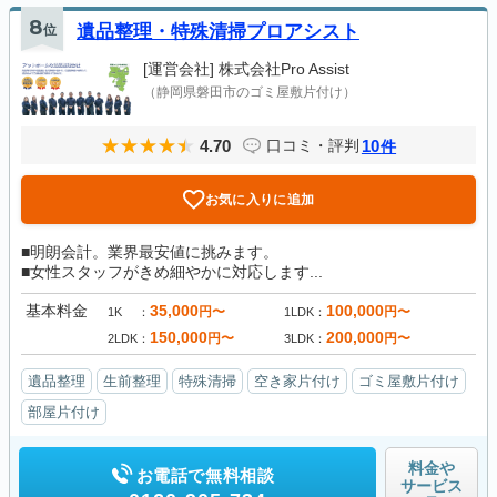
8
位
遺品整理・特殊清掃プロアシスト
[運営会社]
株式会社Pro Assist
（静岡県磐田市のゴミ屋敷片付け）
4.70
10
口コミ・評判
件
お気に入りに追加
■明朗会計。業界最安値に挑みます。
■女性スタッフがきめ細やかに対応します...
基本料金
35,000
100,000
円〜
円〜
1K
1LDK
150,000
200,000
円〜
円〜
2LDK
3LDK
遺品整理
生前整理
特殊清掃
空き家片付け
ゴミ屋敷片付け
部屋片付け
料金や
お電話で無料相談
サービス