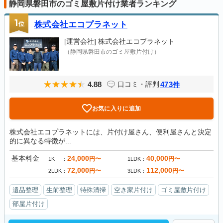
静岡県磐田市のゴミ屋敷片付け業者ランキング
1
位
株式会社エコプラネット
[運営会社]
株式会社エコプラネット
（静岡県磐田市のゴミ屋敷片付け）
4.88
473
口コミ・評判
件
お気に入りに追加
株式会社エコプラネットには、片付け屋さん、便利屋さんと決定
的に異なる特徴が...
基本料金
24,000
40,000
円〜
円〜
1K
1LDK
72,000
112,000
円〜
円〜
2LDK
3LDK
遺品整理
生前整理
特殊清掃
空き家片付け
ゴミ屋敷片付け
部屋片付け