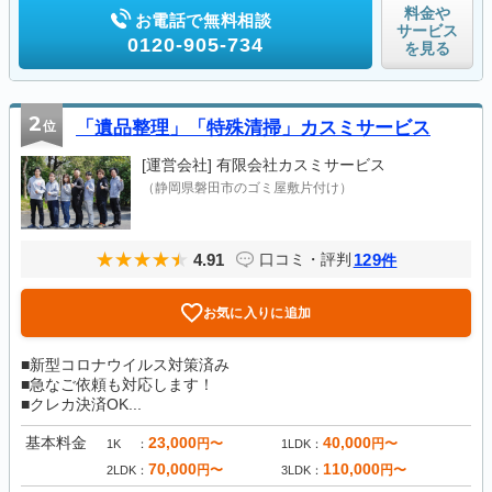
料金や
お電話で無料相談
サービス
0120-905-734
を見る
2
位
「遺品整理」「特殊清掃」カスミサービス
[運営会社]
有限会社カスミサービス
（静岡県磐田市のゴミ屋敷片付け）
4.91
129
口コミ・評判
件
お気に入りに追加
■新型コロナウイルス対策済み
■急なご依頼も対応します！
■クレカ決済OK...
基本料金
23,000
40,000
円〜
円〜
1K
1LDK
70,000
110,000
円〜
円〜
2LDK
3LDK