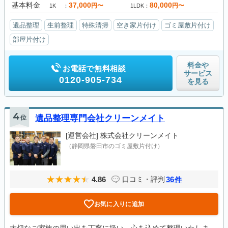
基本料金
37,000
80,000
円〜
円〜
1K
1LDK
遺品整理
生前整理
特殊清掃
空き家片付け
ゴミ屋敷片付け
部屋片付け
料金や
お電話で無料相談
サービス
0120-905-734
を見る
4
位
遺品整理専門会社クリーンメイト
[運営会社]
株式会社クリーンメイト
（静岡県磐田市のゴミ屋敷片付け）
4.86
36
口コミ・評判
件
お気に入りに追加