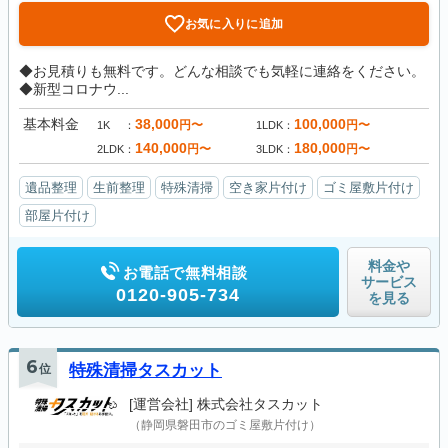
お気に入りに追加
◆お見積りも無料です。どんな相談でも気軽に連絡をください。
◆新型コロナウ...
基本料金
38,000
100,000
円〜
円〜
1K
1LDK
140,000
180,000
円〜
円〜
2LDK
3LDK
遺品整理
生前整理
特殊清掃
空き家片付け
ゴミ屋敷片付け
部屋片付け
料金や
お電話で無料相談
サービス
0120-905-734
を見る
6
位
特殊清掃タスカット
[運営会社]
株式会社タスカット
（静岡県磐田市のゴミ屋敷片付け）