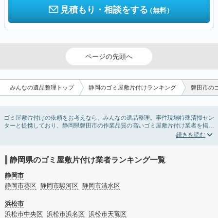
見積もり・相談をする
（無料）
ページの先頭へ
みんなの遺品整理トップ
静岡のゴミ屋敷片付けランキング
磐田市の
ゴミ屋敷片付けの依頼をお考えなら、みんなの遺品整理。事件現場特殊清掃セン
ターと提携しており、静岡県磐田市の作業品質の高いゴミ屋敷片付け業者を掲載
しています。汚部屋の片付けに伴う不用品の処分・回収・引き取りから、外虫の
発生や孤独死の現場まで対応しています。静岡県磐田市のゴミ屋敷片付けの料金
相場情報だけで業者を決められない場合は不用品の買取や消臭脱臭など絞り込み
条件を利用し検索してみましょう。ゴミ屋敷になってしまう方は高齢で体力的に
静岡県のゴミ屋敷片付け業者ランキング一覧
掃除するのが難しい、認知症やセルフネグレクトになってしまう、精神的なスト
レスなど様々な原因があります。
静岡市
またお役立ち情報も豊富なので、部屋を埋めつくす大量のゴミを自力で片付ける
静岡市葵区
静岡市駿河区
静岡市清水区
方法についてもチェックしてみてください。
浜松市
浜松市中央区
浜松市浜名区
浜松市天竜区