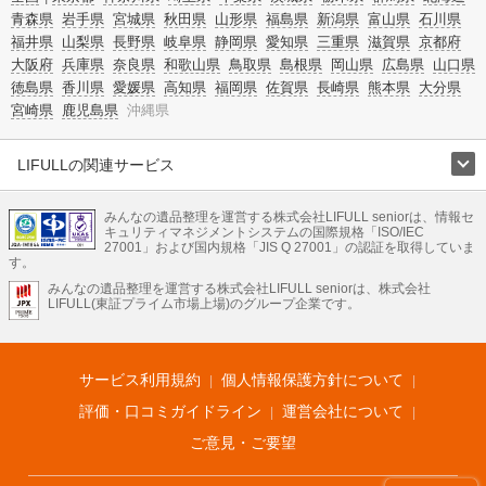
青森県
岩手県
宮城県
秋田県
山形県
福島県
新潟県
富山県
石川県
福井県
山梨県
長野県
岐阜県
静岡県
愛知県
三重県
滋賀県
京都府
大阪府
兵庫県
奈良県
和歌山県
鳥取県
島根県
岡山県
広島県
山口県
徳島県
香川県
愛媛県
高知県
福岡県
佐賀県
長崎県
熊本県
大分県
宮崎県
鹿児島県
沖縄県
LIFULLの関連サービス
LIFULLのサービス
みんなの遺品整理を運営する株式会社LIFULL seniorは、情報セ
不動産・住宅
引越し
老人ホーム
地方創生
ママの就労支援
キュリティマネジメントシステムの国際規格「ISO/IEC
不動産クラウドファンディング
遺品整理
老後の暮らし情報
27001」および国内規格「JIS Q 27001」の認証を取得していま
農業技術
す。
みんなの遺品整理を運営する株式会社LIFULL seniorは、株式会社
LIFULL HOME'Sのサービス
LIFULL(東証プライム市場上場)のグループ企業です。
不動産・住宅
マンション
一戸建て
注文住宅
リノベーション
不動産査定
マンション専門売却査定
不動産投資
アドバイザー
住まいの窓口
住宅ローン
住まいインデックス
プライスマップ
不動産アーカイブ
空き家バンク
家賃相場
不動産会社
まちむすび
サービス利用規約
個人情報保護方針について
不動産用語集
住まいのお役立ち情報
LIFULL HOME'S PRESS
DIY Mag
アプリ
不動産データ
不動産転職
評価・口コミガイドライン
運営会社について
ご意見・ご要望