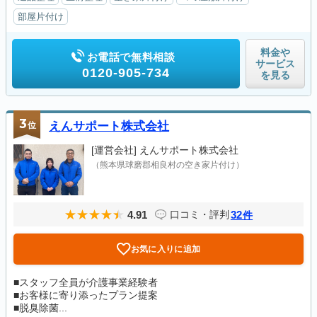
部屋片付け
料金や
お電話で無料相談
サービス
0120-905-734
を見る
3
位
えんサポート株式会社
[運営会社]
えんサポート株式会社
（熊本県球磨郡相良村の空き家片付け）
4.91
32
口コミ・評判
件
お気に入りに追加
■スタッフ全員が介護事業経験者
■お客様に寄り添ったプラン提案
■脱臭除菌...