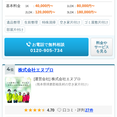
基本料金
40,000
80,000
円〜
円〜
1K
1LDK
120,000
180,000
円〜
円〜
2LDK
3LDK
遺品整理
生前整理
特殊清掃
空き家片付け
ゴミ屋敷片付け
部屋片付け
料金や
お電話で無料相談
サービス
0120-905-734
を見る
4
位
株式会社エヌプロ
[運営会社]
株式会社エヌプロ
（熊本県球磨郡相良村の空き家片付け）
4.70
27
口コミ・評判
件