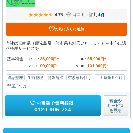
4.75
4
口コミ・評判
件
お気に入りに追加
当社は宮崎県（鹿児島県・熊本県も対応いたします）を中心に遺
品整理サービスを...
基本料金
33,000
55,000
円〜
円〜
1K
1LDK
99,000
131,000
円〜
円〜
2LDK
3LDK
遺品整理
生前整理
特殊清掃
空き家片付け
ゴミ屋敷片付け
部屋片付け
料金や
お電話で無料相談
サービス
0120-905-734
を見る