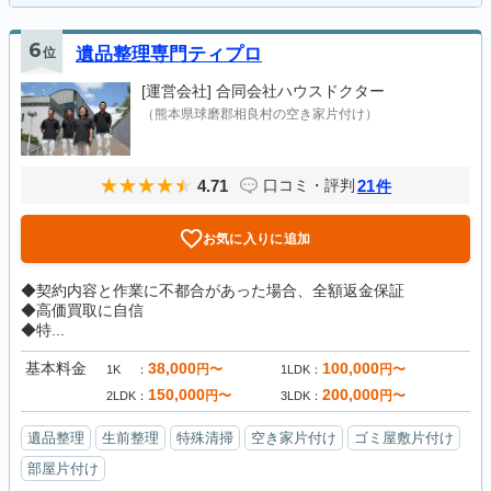
6
位
遺品整理専門ティプロ
[運営会社]
合同会社ハウスドクター
（熊本県球磨郡相良村の空き家片付け）
4.71
21
口コミ・評判
件
お気に入りに追加
◆契約内容と作業に不都合があった場合、全額返金保証
◆高価買取に自信
◆特...
基本料金
38,000
100,000
円〜
円〜
1K
1LDK
150,000
200,000
円〜
円〜
2LDK
3LDK
遺品整理
生前整理
特殊清掃
空き家片付け
ゴミ屋敷片付け
部屋片付け