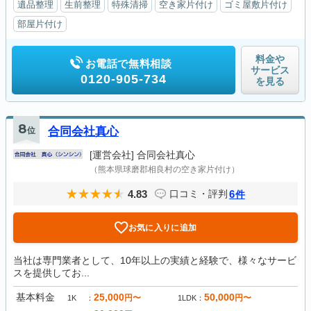
遺品整理
生前整理
特殊清掃
空き家片付け
ゴミ屋敷片付け
部屋片付け
料金や
お電話で無料相談
サービス
0120-905-734
を見る
8
位
合同会社真心
[運営会社]
合同会社真心
（熊本県球磨郡相良村の空き家片付け）
4.83
6
口コミ・評判
件
お気に入りに追加
当社は専門業者として、10年以上の実績と経験で、様々なサービ
スを提供してお...
基本料金
25,000
50,000
円〜
円〜
1K
1LDK