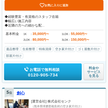
お気に入りに追加
◆経験豊富・有資格のスタッフ在籍
◆幅広い施工内容
◆近隣の方への細かな配...
基本料金
35,000
55,000
円〜
円〜
1K
1LDK
80,000
150,000
円〜
円〜
2LDK
3LDK
遺品整理
生前整理
特殊清掃
空き家片付け
ゴミ屋敷片付け
部屋片付け
料金や
お電話で無料相談
サービス
0120-905-734
を見る
5
位
創心
[運営会社]
株式会社センク
（熊本県球磨郡相良村の空き家片付け）