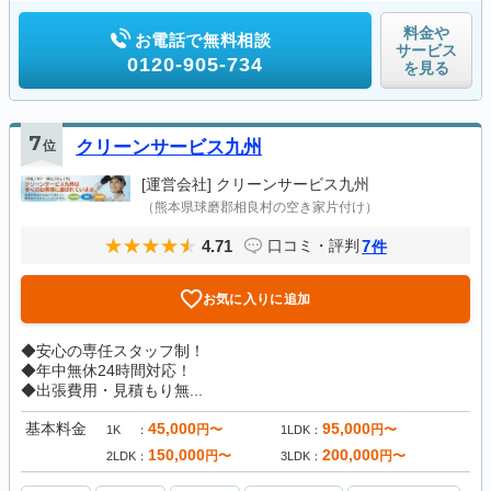
料金や
お電話で無料相談
サービス
0120-905-734
を見る
7
位
クリーンサービス九州
[運営会社]
クリーンサービス九州
（熊本県球磨郡相良村の空き家片付け）
4.71
7
口コミ・評判
件
お気に入りに追加
◆安心の専任スタッフ制！
◆年中無休24時間対応！
◆出張費用・見積もり無...
基本料金
45,000
95,000
円〜
円〜
1K
1LDK
150,000
200,000
円〜
円〜
2LDK
3LDK