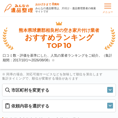
8
おかげさまで
周年
みんなの遺品整理は、片付け・遺品整理業者の検索
サイトです
メニュー
熊本県球磨郡相良村の
空き家片付け業者
おすすめランキング
10
TOP
口コミ数・評価を基準にした、人気の業者ランキングをご紹介。（集計
期間：2017/10/1〜
2026/08/08
）
※
※ 同率の場合、対応可能サービスなどを加味して順位を算出します
集計タイミングで、順位が変動する場合があります
市区町村を変更する
依頼内容を選択する