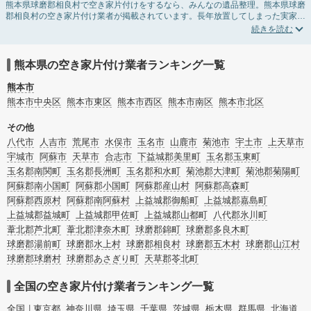
熊本県球磨郡相良村で空き家片付けをするなら、みんなの遺品整理。熊本県球磨
郡相良村の空き家片付け業者が掲載されています。長年放置してしまった実家の
片付けや、相続したが住む予定のない親の家の不用品の処分・回収・引き取りま
で対応しています。熊本県球磨郡相良村の空き家片付けの料金相場情報だけで業
者を決められない場合は、不用品の買取や家屋の解体・不動産売却などの絞り込
み条件を利用し検索してみましょう。
熊本県の空き家片付け業者ランキング一覧
また家一軒まるごとの掃除方法・空家対策特別措置法の法改正に伴う空き家の片
付けについての情報も豊富です。
熊本市
熊本市中央区
熊本市東区
熊本市西区
熊本市南区
熊本市北区
その他
八代市
人吉市
荒尾市
水俣市
玉名市
山鹿市
菊池市
宇土市
上天草市
宇城市
阿蘇市
天草市
合志市
下益城郡美里町
玉名郡玉東町
玉名郡南関町
玉名郡長洲町
玉名郡和水町
菊池郡大津町
菊池郡菊陽町
阿蘇郡南小国町
阿蘇郡小国町
阿蘇郡産山村
阿蘇郡高森町
阿蘇郡西原村
阿蘇郡南阿蘇村
上益城郡御船町
上益城郡嘉島町
上益城郡益城町
上益城郡甲佐町
上益城郡山都町
八代郡氷川町
葦北郡芦北町
葦北郡津奈木町
球磨郡錦町
球磨郡多良木町
球磨郡湯前町
球磨郡水上村
球磨郡相良村
球磨郡五木村
球磨郡山江村
球磨郡球磨村
球磨郡あさぎり町
天草郡苓北町
全国の空き家片付け業者ランキング一覧
全国
東京都
神奈川県
埼玉県
千葉県
茨城県
栃木県
群馬県
北海道