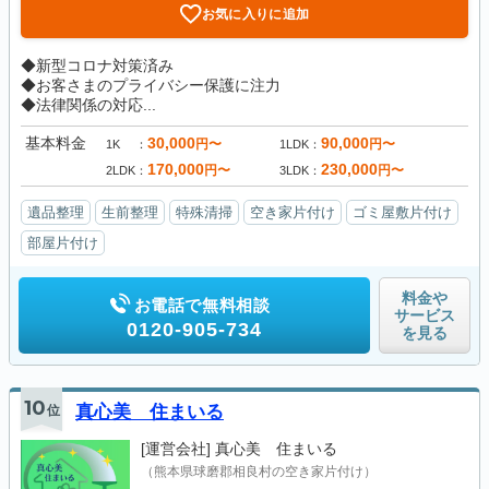
お気に入りに追加
◆新型コロナ対策済み
◆お客さまのプライバシー保護に注力
◆法律関係の対応...
基本料金
30,000
90,000
円〜
円〜
1K
1LDK
170,000
230,000
円〜
円〜
2LDK
3LDK
遺品整理
生前整理
特殊清掃
空き家片付け
ゴミ屋敷片付け
部屋片付け
料金や
お電話で無料相談
サービス
0120-905-734
を見る
10
位
真心美 住まいる
[運営会社]
真心美 住まいる
（熊本県球磨郡相良村の空き家片付け）