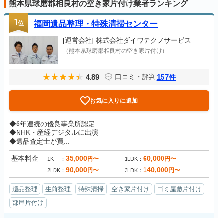
熊本県球磨郡相良村の空き家片付け業者ランキング
1
位
福岡遺品整理・特殊清掃センター
[運営会社]
株式会社ダイワテクノサービス
（熊本県球磨郡相良村の空き家片付け）
4.89
157
口コミ・評判
件
お気に入りに追加
◆6年連続の優良事業所認定
◆NHK・産経デジタルに出演
◆遺品査定士が買...
基本料金
35,000
60,000
円〜
円〜
1K
1LDK
90,000
140,000
円〜
円〜
2LDK
3LDK
遺品整理
生前整理
特殊清掃
空き家片付け
ゴミ屋敷片付け
部屋片付け