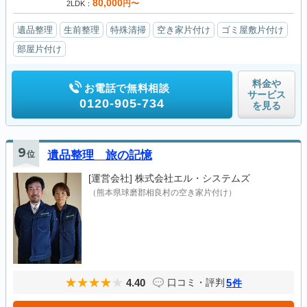
80,000
円〜
2LDK
遺品整理
生前整理
特殊清掃
空き家片付け
ゴミ屋敷片付け
部屋片付け
料金や
お電話で無料相談
サービス
0120-905-734
を見る
9
位
遺品整理 旅の記憶
[運営会社]
株式会社エル・システムズ
（熊本県球磨郡相良村の空き家片付け）
4.40
5
口コミ・評判
件