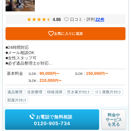
4.86
22
口コミ・評判
件
お気に入りに追加
■24時間対応
■メール相談OK
■女性スタッフ可
■必ず遺品整理士が対応...
基本料金
90,000
150,000
円〜
円〜
1LDK
2LDK
210,000
円〜
3LDK
遺品整理
生前整理
特殊清掃
空き家片付け
ゴミ屋敷片付け
部屋片付け
料金や
お電話で無料相談
サービス
0120-905-734
を見る