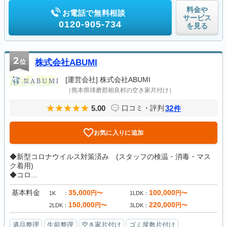
料金や
お電話で無料相談
サービス
0120-905-734
を見る
2
位
株式会社ABUMI
[運営会社]
株式会社ABUMI
（熊本県球磨郡相良村の空き家片付け）
5.00
32
口コミ・評判
件
お気に入りに追加
◆新型コロナウイルス対策済み (スタッフの検温・消毒・マス
ク着用)
◆コロ...
基本料金
35,000
100,000
円〜
円〜
1K
1LDK
150,000
220,000
円〜
円〜
2LDK
3LDK
遺品整理
生前整理
空き家片付け
ゴミ屋敷片付け