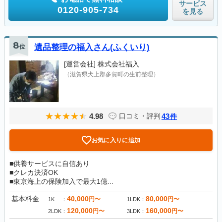
サービス
0120-905-734
を見る
8
位
遺品整理の福入さん(ふくいり)
[運営会社]
株式会社福入
（滋賀県犬上郡多賀町の生前整理）
4.98
43
口コミ・評判
件
お気に入りに追加
■供養サービスに自信あり
■クレカ決済OK
■東京海上の保険加入で最大1億...
基本料金
40,000
80,000
円〜
円〜
1K
1LDK
120,000
160,000
円〜
円〜
2LDK
3LDK