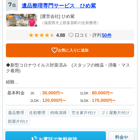
7
位
遺品整理専門サービス ひめ紫
[運営会社]
ひめ紫
（滋賀県犬上郡多賀町の生前整理）
4.88
50
口コミ・評判
件
お気に入りに追加
◆新型コロナウイルス対策済み (スタッフの検温・消毒・マス
ク着用)
経験...
基本料金
30,000
80,000
円〜
円〜
1K
1LDK
120,000
170,000
円〜
円〜
2LDK
3LDK
遺品整理
生前整理
特殊清掃
空き家片付け
ゴミ屋敷片付け
部屋片付け
料金や
お電話で無料相談