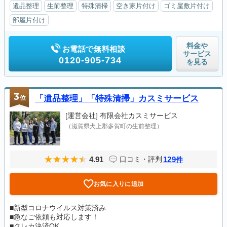
遺品整理
生前整理
特殊清掃
空き家片付け
ゴミ屋敷片付け
部屋片付け
料金や
お電話で無料相談
サービス
0120-905-734
を見る
3
位
「遺品整理」「特殊清掃」カスミサービス
[運営会社]
有限会社カスミサービス
（滋賀県犬上郡多賀町の生前整理）
4.91
129
口コミ・評判
件
お気に入りに追加
■新型コロナウイルス対策済み
■急なご依頼も対応します！
■クレカ決済OK...