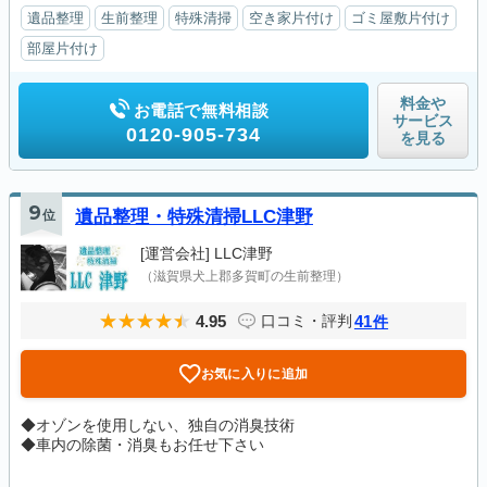
遺品整理
生前整理
特殊清掃
空き家片付け
ゴミ屋敷片付け
部屋片付け
料金や
お電話で無料相談
サービス
0120-905-734
を見る
9
位
遺品整理・特殊清掃LLC津野
[運営会社]
LLC津野
（滋賀県犬上郡多賀町の生前整理）
4.95
41
口コミ・評判
件
お気に入りに追加
◆オゾンを使用しない、独自の消臭技術
◆車内の除菌・消臭もお任せ下さい
...