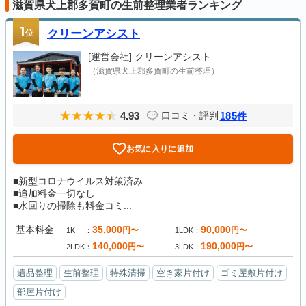
滋賀県犬上郡多賀町の生前整理業者ランキング
1
位
クリーンアシスト
[運営会社]
クリーンアシスト
（滋賀県犬上郡多賀町の生前整理）
4.93
185
口コミ・評判
件
お気に入りに追加
■新型コロナウイルス対策済み
■追加料金一切なし
■水回りの掃除も料金コミ...
基本料金
35,000
90,000
円〜
円〜
1K
1LDK
140,000
190,000
円〜
円〜
2LDK
3LDK
遺品整理
生前整理
特殊清掃
空き家片付け
ゴミ屋敷片付け
部屋片付け