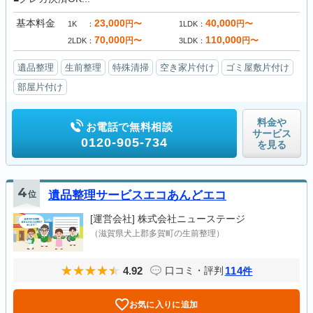
基本料金
23,000
40,000
円〜
円〜
1K
1LDK
70,000
110,000
円〜
円〜
2LDK
3LDK
遺品整理
生前整理
特殊清掃
空き家片付け
ゴミ屋敷片付け
部屋片付け
料金や
お電話で無料相談
サービス
0120-905-734
を見る
4
位
遺品整理サービスエコあんどエコ
[運営会社]
株式会社ニューステージ
（滋賀県犬上郡多賀町の生前整理）
4.92
114
口コミ・評判
件
お気に入りに追加