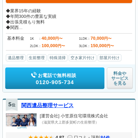
◆業界15年の経験
◆年間300件の豊富な実績
◆出張見積もり無料
◆関西...
基本料金
40,000
70,000
円〜
円〜
1K
1LDK
100,000
150,000
円〜
円〜
2LDK
3LDK
遺品整理
生前整理
特殊清掃
空き家片付け
部屋片付け
料金や
お電話で無料相談
サービス
0120-905-734
を見る
5
位
関西遺品整理サービス
[運営会社]
小笠原住宅環境株式会社
（滋賀県犬上郡多賀町の生前整理）
4.87
84
口コミ・評判
件