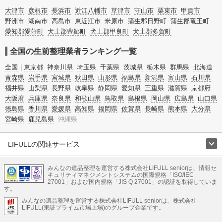
頓・老前整理・生前整理のコツについてもチェックしてみてください。
大津市
彦根市
長浜市
近江八幡市
草津市
守山市
栗東市
甲賀市
野洲市
湖南市
高島市
東近江市
米原市
蒲生郡日野町
蒲生郡竜王町
愛知郡愛荘町
犬上郡豊郷町
犬上郡甲良町
犬上郡多賀町
全国の生前整理業者ランキング一覧
全国
東京都
神奈川県
埼玉県
千葉県
茨城県
栃木県
群馬県
北海道
青森県
岩手県
宮城県
秋田県
山形県
福島県
新潟県
富山県
石川県
福井県
山梨県
長野県
岐阜県
静岡県
愛知県
三重県
滋賀県
京都府
大阪府
兵庫県
奈良県
和歌山県
鳥取県
島根県
岡山県
広島県
山口県
徳島県
香川県
愛媛県
高知県
福岡県
佐賀県
長崎県
熊本県
大分県
宮崎県
鹿児島県
沖縄県
LIFULLの関連サービス
LIFULLのサービス
みんなの遺品整理を運営する株式会社LIFULL seniorは、情報セ
不動産・住宅
引越し
老人ホーム
地方創生
ママの就労支援
キュリティマネジメントシステムの国際規格「ISO/IEC
不動産クラウドファンディング
遺品整理
老後の暮らし情報
27001」および国内規格「JIS Q 27001」の認証を取得していま
農業技術
す。
みんなの遺品整理を運営する株式会社LIFULL seniorは、株式会社
LIFULL HOME'Sのサービス
LIFULL(東証プライム市場上場)のグループ企業です。
不動産・住宅
マンション
一戸建て
注文住宅
リノベーション