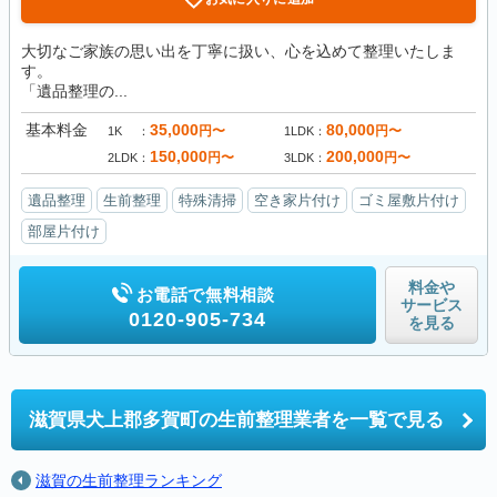
大切なご家族の思い出を丁寧に扱い、心を込めて整理いたしま
す。
「遺品整理の...
基本料金
35,000
80,000
円〜
円〜
1K
1LDK
150,000
200,000
円〜
円〜
2LDK
3LDK
遺品整理
生前整理
特殊清掃
空き家片付け
ゴミ屋敷片付け
部屋片付け
料金や
お電話で無料相談
サービス
0120-905-734
を見る
滋賀県犬上郡多賀町の
生前整理業者を一覧で見る
滋賀の生前整理ランキング