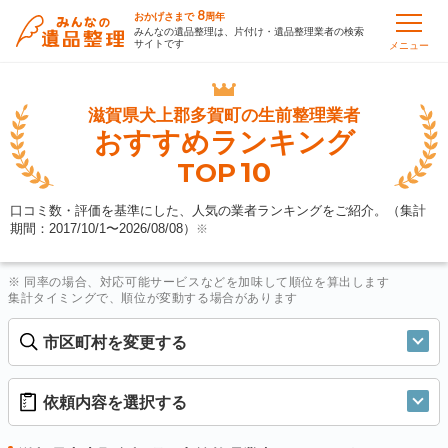
8
おかげさまで
周年
みんなの遺品整理は、片付け・遺品整理業者の検索
サイトです
メニュー
滋賀県犬上郡多賀町の
生前整理業者
おすすめランキング
10
TOP
口コミ数・評価を基準にした、人気の業者ランキングをご紹介。（集計
期間：2017/10/1〜
2026/08/08
）
※
※ 同率の場合、対応可能サービスなどを加味して順位を算出します
集計タイミングで、順位が変動する場合があります
市区町村を変更する
依頼内容を選択する