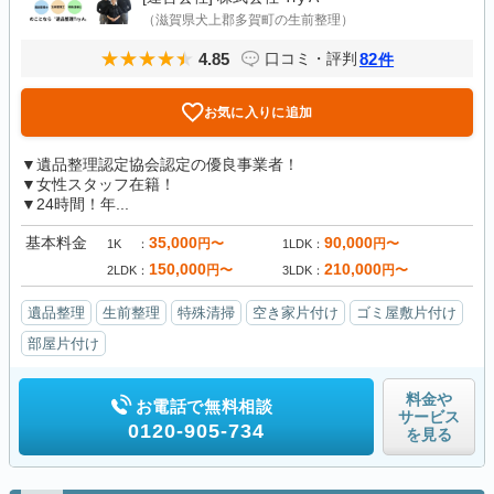
（滋賀県犬上郡多賀町の生前整理）
4.85
82
口コミ・評判
件
お気に入りに追加
▼遺品整理認定協会認定の優良事業者！
▼女性スタッフ在籍！
▼24時間！年...
基本料金
35,000
90,000
円〜
円〜
1K
1LDK
150,000
210,000
円〜
円〜
2LDK
3LDK
遺品整理
生前整理
特殊清掃
空き家片付け
ゴミ屋敷片付け
部屋片付け
料金や
お電話で無料相談
サービス
0120-905-734
を見る