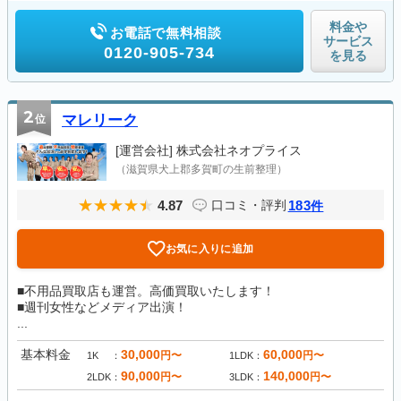
料金や
お電話で無料相談
サービス
0120-905-734
を見る
2
位
マレリーク
[運営会社]
株式会社ネオプライス
（滋賀県犬上郡多賀町の生前整理）
4.87
183
口コミ・評判
件
お気に入りに追加
■不用品買取店も運営。高価買取いたします！
■週刊女性などメディア出演！
...
基本料金
30,000
60,000
円〜
円〜
1K
1LDK
90,000
140,000
円〜
円〜
2LDK
3LDK