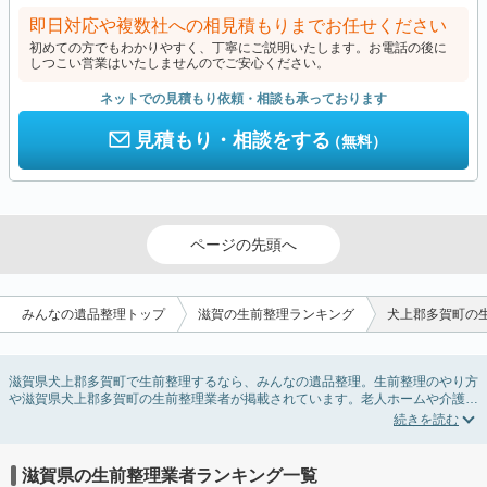
即日対応や複数社への相見積もりまでお任せください
初めての方でもわかりやすく、丁寧にご説明いたします。お電話の後に
しつこい営業はいたしませんのでご安心ください。
ネットでの見積もり依頼・相談も承っております
見積もり・相談をする
（無料）
ページの先頭へ
みんなの遺品整理トップ
滋賀の生前整理ランキング
犬上郡多賀町の
滋賀県犬上郡多賀町で生前整理するなら、みんなの遺品整理。生前整理のやり方
や滋賀県犬上郡多賀町の生前整理業者が掲載されています。老人ホームや介護施
設入居に伴う不用品の処分・回収・引き取りから、在宅介護の介護整理や福祉住
環境整理まで対応しています。滋賀県犬上郡多賀町の生前整理の料金相場情報だ
けで業者を決められない場合は、不用品の買取や遺産・財産にかかわる相続相談
などのオプションサービスで絞り込み検索を利用してみましょう。
滋賀県の生前整理業者ランキング一覧
またお役立ち情報も豊富なので終活でエンディングノートの選び方や、整理整