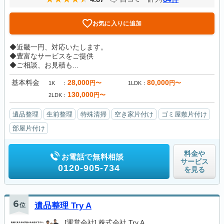
お気に入りに追加
◆近畿一円、対応いたします。
◆豊富なサービスをご提供
◆ご相談、お見積も...
基本料金
28,000
80,000
円〜
円〜
1K
1LDK
130,000
円〜
2LDK
遺品整理
生前整理
特殊清掃
空き家片付け
ゴミ屋敷片付け
部屋片付け
料金や
お電話で無料相談
サービス
0120-905-734
を見る
6
位
遺品整理 Try A
[運営会社]
株式会社 Try A