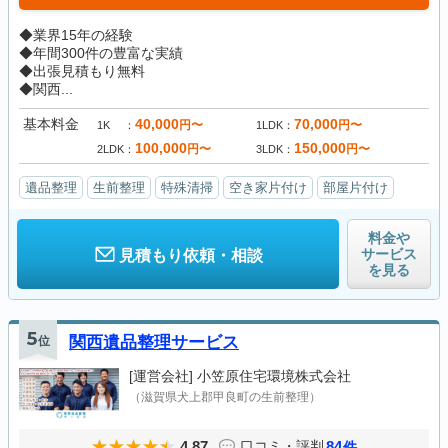
◆業界15年の経験
◆年間300件の豊富な実績
◆出張見積もり無料
◆関西...
基本料金
40,000
70,000
円〜
円〜
1K
1LDK
100,000
150,000
円〜
円〜
2LDK
3LDK
遺品整理
生前整理
特殊清掃
空き家片付け
部屋片付け
料金や
サービス
見積もり依頼・相談
を見る
5
位
関西遺品整理サービス
[運営会社]
小笠原住宅環境株式会社
（滋賀県犬上郡甲良町の生前整理）
4.87
84
口コミ・評判
件