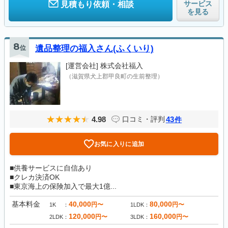
サービス
見積もり依頼・相談
を見る
8
位
遺品整理の福入さん(ふくいり)
[運営会社]
株式会社福入
（滋賀県犬上郡甲良町の生前整理）
4.98
43
口コミ・評判
件
お気に入りに追加
■供養サービスに自信あり
■クレカ決済OK
■東京海上の保険加入で最大1億...
基本料金
40,000
80,000
円〜
円〜
1K
1LDK
120,000
160,000
円〜
円〜
2LDK
3LDK