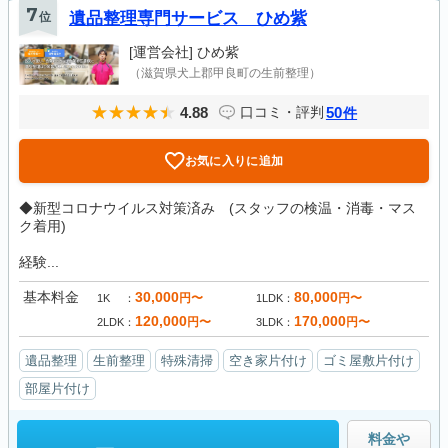
7
位
遺品整理専門サービス ひめ紫
[運営会社]
ひめ紫
（滋賀県犬上郡甲良町の生前整理）
4.88
50
口コミ・評判
件
お気に入りに追加
◆新型コロナウイルス対策済み (スタッフの検温・消毒・マス
ク着用)
経験...
基本料金
30,000
80,000
円〜
円〜
1K
1LDK
120,000
170,000
円〜
円〜
2LDK
3LDK
遺品整理
生前整理
特殊清掃
空き家片付け
ゴミ屋敷片付け
部屋片付け
料金や