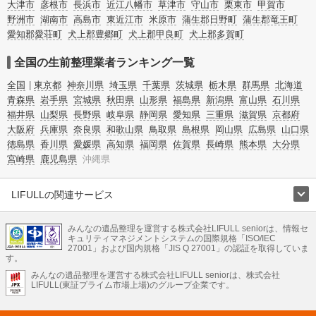
頓・老前整理・生前整理のコツについてもチェックしてみてください。
大津市
彦根市
長浜市
近江八幡市
草津市
守山市
栗東市
甲賀市
野洲市
湖南市
高島市
東近江市
米原市
蒲生郡日野町
蒲生郡竜王町
愛知郡愛荘町
犬上郡豊郷町
犬上郡甲良町
犬上郡多賀町
全国の生前整理業者ランキング一覧
全国
東京都
神奈川県
埼玉県
千葉県
茨城県
栃木県
群馬県
北海道
青森県
岩手県
宮城県
秋田県
山形県
福島県
新潟県
富山県
石川県
福井県
山梨県
長野県
岐阜県
静岡県
愛知県
三重県
滋賀県
京都府
大阪府
兵庫県
奈良県
和歌山県
鳥取県
島根県
岡山県
広島県
山口県
徳島県
香川県
愛媛県
高知県
福岡県
佐賀県
長崎県
熊本県
大分県
宮崎県
鹿児島県
沖縄県
LIFULLの関連サービス
LIFULLのサービス
みんなの遺品整理を運営する株式会社LIFULL seniorは、情報セ
不動産・住宅
引越し
老人ホーム
地方創生
ママの就労支援
キュリティマネジメントシステムの国際規格「ISO/IEC
不動産クラウドファンディング
遺品整理
老後の暮らし情報
27001」および国内規格「JIS Q 27001」の認証を取得していま
農業技術
す。
みんなの遺品整理を運営する株式会社LIFULL seniorは、株式会社
LIFULL HOME'Sのサービス
LIFULL(東証プライム市場上場)のグループ企業です。
不動産・住宅
マンション
一戸建て
注文住宅
リノベーション
不動産査定
マンション専門売却査定
不動産投資
アドバイザー