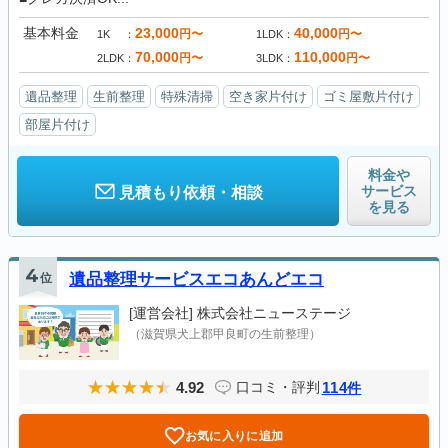
基本料金
23,000
40,000
円〜
円〜
1K
1LDK
70,000
110,000
円〜
円〜
2LDK
3LDK
遺品整理
生前整理
特殊清掃
空き家片付け
ゴミ屋敷片付け
部屋片付け
料金や
サービス
見積もり依頼・相談
を見る
4
位
遺品整理サービスエコあんどエコ
[運営会社]
株式会社ニューステージ
（滋賀県犬上郡甲良町の生前整理）
4.92
114
口コミ・評判
件
お気に入りに追加