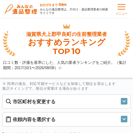
8
おかげさまで
周年
みんなの遺品整理は、片付け・遺品整理業者の検索
サイトです
メニュー
滋賀県犬上郡甲良町の
生前整理業者
おすすめランキング
10
TOP
口コミ数・評価を基準にした、人気の業者ランキングをご紹介。（集計
期間：2017/10/1〜
2026/08/08
）
※
※ 同率の場合、対応可能サービスなどを加味して順位を算出します
集計タイミングで、順位が変動する場合があります
市区町村を変更する
依頼内容を選択する