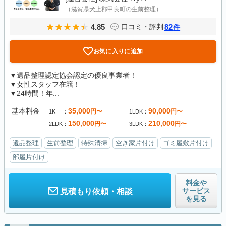
（滋賀県犬上郡甲良町の生前整理）
4.85
82
口コミ・評判
件
お気に入りに追加
▼遺品整理認定協会認定の優良事業者！
▼女性スタッフ在籍！
▼24時間！年...
基本料金
35,000
90,000
円〜
円〜
1K
1LDK
150,000
210,000
円〜
円〜
2LDK
3LDK
遺品整理
生前整理
特殊清掃
空き家片付け
ゴミ屋敷片付け
部屋片付け
料金や
サービス
見積もり依頼・相談
を見る