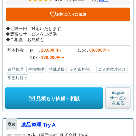
お気に入りに追加
◆近畿一円、対応いたします。
◆豊富なサービスをご提供
◆ご相談、お見積も...
基本料金
28,000
80,000
円〜
円〜
1K
1LDK
130,000
円〜
2LDK
遺品整理
生前整理
特殊清掃
空き家片付け
ゴミ屋敷片付け
部屋片付け
料金や
サービス
見積もり依頼・相談
を見る
6
位
遺品整理 Try A
[運営会社]
株式会社 Try A