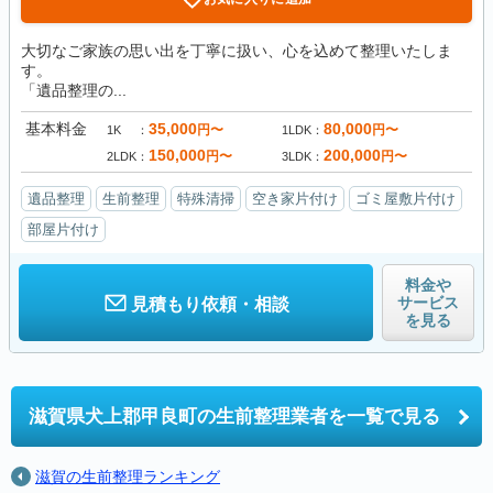
大切なご家族の思い出を丁寧に扱い、心を込めて整理いたしま
す。
「遺品整理の...
基本料金
35,000
80,000
円〜
円〜
1K
1LDK
150,000
200,000
円〜
円〜
2LDK
3LDK
遺品整理
生前整理
特殊清掃
空き家片付け
ゴミ屋敷片付け
部屋片付け
料金や
サービス
見積もり依頼・相談
を見る
滋賀県犬上郡甲良町の
生前整理業者を一覧で見る
滋賀の生前整理ランキング