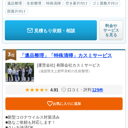
遺品整理
生前整理
特殊清掃
空き家片付け
ゴミ屋敷片付け
部屋片付け
料金や
サービス
見積もり依頼・相談
を見る
3
位
「遺品整理」「特殊清掃」カスミサービス
[運営会社]
有限会社カスミサービス
（滋賀県犬上郡甲良町の生前整理）
4.91
129
口コミ・評判
件
お気に入りに追加
■新型コロナウイルス対策済み
■急なご依頼も対応します！
■クレカ決済OK...