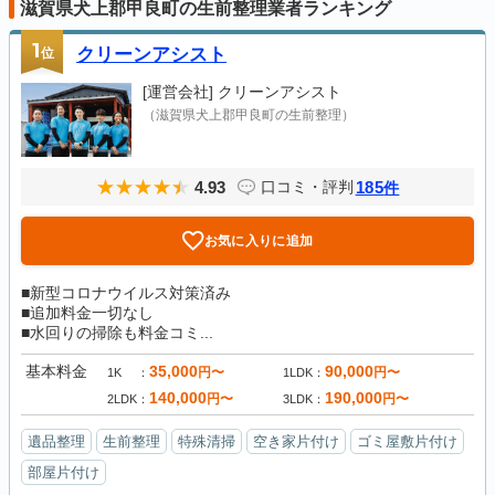
滋賀県犬上郡甲良町の生前整理業者ランキング
1
位
クリーンアシスト
[運営会社]
クリーンアシスト
（滋賀県犬上郡甲良町の生前整理）
4.93
185
口コミ・評判
件
お気に入りに追加
■新型コロナウイルス対策済み
■追加料金一切なし
■水回りの掃除も料金コミ...
基本料金
35,000
90,000
円〜
円〜
1K
1LDK
140,000
190,000
円〜
円〜
2LDK
3LDK
遺品整理
生前整理
特殊清掃
空き家片付け
ゴミ屋敷片付け
部屋片付け