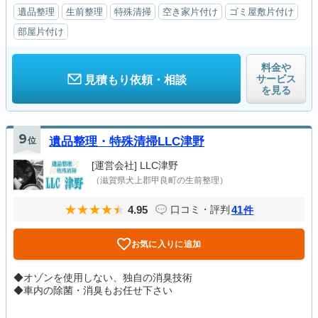
遺品整理
生前整理
特殊清掃
空き家片付け
ゴミ屋敷片付け
部屋片付け
料金や
サービス
見積もり依頼・相談
を見る
9
位
遺品整理・特殊清掃LLC津野
[運営会社]
LLC津野
（滋賀県犬上郡甲良町の生前整理）
4.95
41
口コミ・評判
件
お気に入りに追加
◆オゾンを使用しない、独自の消臭技術
◆車内の除菌・消臭もお任せ下さい
...