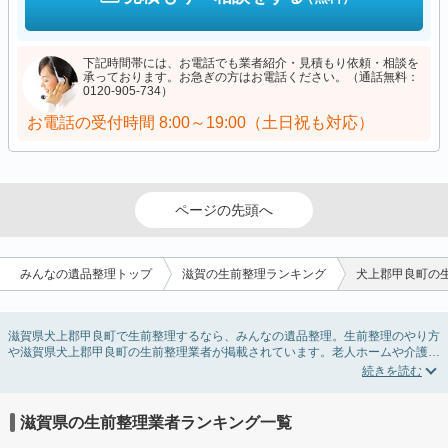
下記時間帯には、お電話でも業者紹介・見積もり依頼・相談を
承っております。お急ぎの方はお電話ください。（通話無料：
0120-905-734）
お電話の受付時間
8:00～19:00（土日祝も対応）
ページの先頭へ
みんなの遺品整理トップ
滋賀の生前整理ランキング
犬上郡甲良町の
滋賀県犬上郡甲良町で生前整理するなら、みんなの遺品整理。生前整理のやり方
や滋賀県犬上郡甲良町の生前整理業者が掲載されています。老人ホームや介護施
設入居に伴う不用品の処分・回収・引き取りから、在宅介護の介護整理や福祉住
環境整理まで対応しています。滋賀県犬上郡甲良町の生前整理の料金相場情報だ
けで業者を決められない場合は、不用品の買取や遺産・財産にかかわる相続相談
などのオプションサービスで絞り込み検索を利用してみましょう。
滋賀県の生前整理業者ランキング一覧
またお役立ち情報も豊富なので終活でエンディングノートの選び方や、整理整