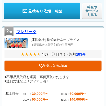
料金や
サービス
見積もり依頼・相談
を見る
2
位
マレリーク
[運営会社]
株式会社ネオプライス
（滋賀県犬上郡甲良町の生前整理）
4.87
183
口コミ・評判
件
お気に入りに追加
■不用品買取店も運営。高価買取いたします！
■週刊女性などメディア出演！
...
基本料金
30,000
60,000
円〜
円〜
1K
1LDK
90,000
140,000
円〜
円〜
2LDK
3LDK