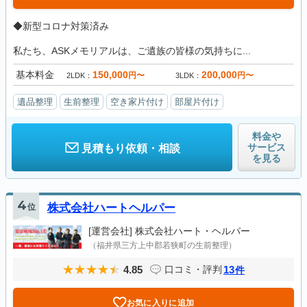
◆新型コロナ対策済み
私たち、ASKメモリアルは、ご遺族の皆様の気持ちに...
基本料金
150,000
200,000
円〜
円〜
2LDK
3LDK
遺品整理
生前整理
空き家片付け
部屋片付け
料金や
サービス
見積もり依頼・相談
を見る
4
位
株式会社ハートヘルパー
[運営会社]
株式会社ハート・ヘルパー
（福井県三方上中郡若狭町の生前整理）
4.85
13
口コミ・評判
件
お気に入りに追加