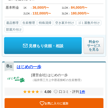
基本料金
36,000
84,000
円〜
円〜
1K
1LDK
132,000
180,000
円〜
円〜
2LDK
3LDK
遺品整理
生前整理
特殊清掃
空き家片付け
ゴミ屋敷片付け
部屋片付け
料金や
サービス
見積もり依頼・相談
を見る
8
位
はじめの一歩
[運営会社]
はじめの一歩
（福井県三方上中郡若狭町の生前整理）
4.00
1
口コミ・評判
件
お気に入りに追加