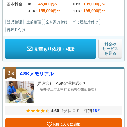
基本料金
45,000
105,000
円〜
円〜
1K
1LDK
155,000
195,000
円〜
円〜
2LDK
3LDK
遺品整理
生前整理
空き家片付け
ゴミ屋敷片付け
部屋片付け
料金や
サービス
見積もり依頼・相談
を見る
3
位
ASKメモリアル
[運営会社]
ASK金澤株式会社
（福井県三方上中郡若狭町の生前整理）
4.60
15
口コミ・評判
件
お気に入りに追加