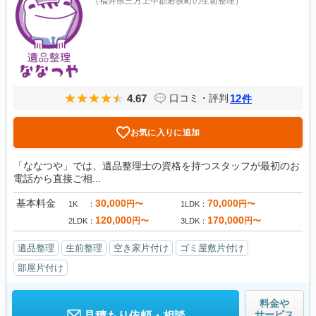
（福井県三方上中郡若狭町の生前整理）
4.67
12
口コミ・評判
件
お気に入りに追加
「ななつや」では、遺品整理士の資格を持つスタッフが最初のお
電話から直接ご相...
基本料金
30,000
70,000
円〜
円〜
1K
1LDK
120,000
170,000
円〜
円〜
2LDK
3LDK
遺品整理
生前整理
空き家片付け
ゴミ屋敷片付け
部屋片付け
料金や
サービス
見積もり依頼・相談