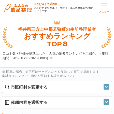
8
おかげさまで
周年
みんなの遺品整理は、片付け・遺品整理業者の検索
サイトです
メニュー
福井県三方上中郡若狭町の
生前整理業者
おすすめランキング
8
TOP
口コミ数・評価を基準にした、人気の業者ランキングをご紹介。（集計
期間：2017/10/1〜
2026/08/08
）
※
※ 同率の場合、対応可能サービスなどを加味して順位を算出します
集計タイミングで、順位が変動する場合があります
市区町村を変更する
依頼内容を選択する