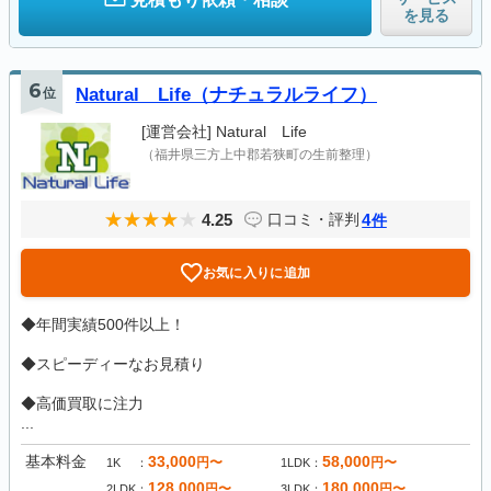
を見る
6
位
Natural Life（ナチュラルライフ）
[運営会社]
Natural Life
（福井県三方上中郡若狭町の生前整理）
4.25
4
口コミ・評判
件
お気に入りに追加
◆年間実績500件以上！
◆スピーディーなお見積り
◆高価買取に注力
...
基本料金
33,000
58,000
円〜
円〜
1K
1LDK
128,000
180,000
円〜
円〜
2LDK
3LDK