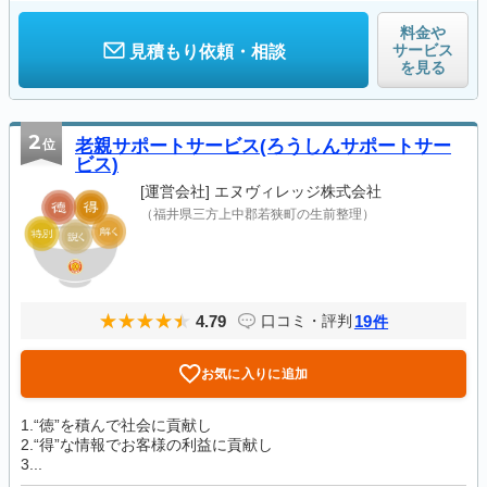
料金や
サービス
見積もり依頼・相談
を見る
2
位
老親サポートサービス(ろうしんサポートサー
ビス)
[運営会社]
エヌヴィレッジ株式会社
（福井県三方上中郡若狭町の生前整理）
4.79
19
口コミ・評判
件
お気に入りに追加
1.“徳”を積んで社会に貢献し
2.“得”な情報でお客様の利益に貢献し
3...