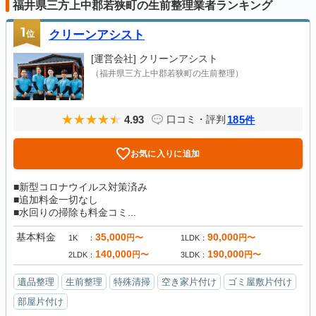
福井県三方上中郡若狭町の生前整理業者ランキング
1
位
クリーンアシスト
[運営会社]
クリーンアシスト
（福井県三方上中郡若狭町の生前整理）
4.93
185
口コミ・評判
件
お気に入りに追加
■新型コロナウイルス対策済み
■追加料金一切なし
■水回りの掃除も料金コミ...
基本料金
35,000
90,000
円〜
円〜
1K
1LDK
140,000
190,000
円〜
円〜
2LDK
3LDK
遺品整理
生前整理
特殊清掃
空き家片付け
ゴミ屋敷片付け
部屋片付け