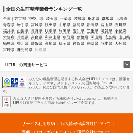
全国の生前整理業者ランキング一覧
全国
東京都
神奈川県
埼玉県
千葉県
茨城県
栃木県
群馬県
北海道
青森県
岩手県
宮城県
秋田県
山形県
福島県
新潟県
富山県
石川県
福井県
山梨県
長野県
岐阜県
静岡県
愛知県
三重県
滋賀県
京都府
大阪府
兵庫県
奈良県
和歌山県
鳥取県
島根県
岡山県
広島県
山口県
徳島県
香川県
愛媛県
高知県
福岡県
佐賀県
長崎県
熊本県
大分県
宮崎県
鹿児島県
沖縄県
LIFULLの関連サービス
LIFULLのサービス
みんなの遺品整理を運営する株式会社LIFULL seniorは、情報セ
不動産・住宅
引越し
老人ホーム
地方創生
ママの就労支援
キュリティマネジメントシステムの国際規格「ISO/IEC
不動産クラウドファンディング
遺品整理
老後の暮らし情報
27001」および国内規格「JIS Q 27001」の認証を取得していま
農業技術
す。
みんなの遺品整理を運営する株式会社LIFULL seniorは、株式会社
LIFULL HOME'Sのサービス
LIFULL(東証プライム市場上場)のグループ企業です。
不動産・住宅
マンション
一戸建て
注文住宅
リノベーション
不動産査定
マンション専門売却査定
不動産投資
アドバイザー
住まいの窓口
住宅ローン
住まいインデックス
プライスマップ
不動産アーカイブ
空き家バンク
家賃相場
不動産会社
まちむすび
サービス利用規約
個人情報保護方針について
不動産用語集
住まいのお役立ち情報
LIFULL HOME'S PRESS
DIY Mag
アプリ
不動産データ
不動産転職
評価・口コミガイドライン
運営会社について