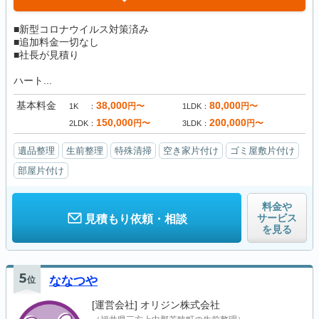
■新型コロナウイルス対策済み
■追加料金一切なし
■社長が見積り
ハート...
基本料金
38,000
80,000
円〜
円〜
1K
1LDK
150,000
200,000
円〜
円〜
2LDK
3LDK
遺品整理
生前整理
特殊清掃
空き家片付け
ゴミ屋敷片付け
部屋片付け
料金や
サービス
見積もり依頼・相談
を見る
5
位
ななつや
[運営会社]
オリジン株式会社