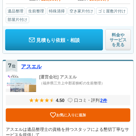
遺品整理
生前整理
特殊清掃
空き家片付け
ゴミ屋敷片付け
部屋片付け
料金や
サービス
見積もり依頼・相談
を見る
7
位
アスエル
[運営会社]
アスエル
（福井県三方上中郡若狭町の生前整理）
4.50
2
口コミ・評判
件
お気に入りに追加
アスエルは遺品整理士の資格を持つスタッフによる懇切丁寧なサ
ービスを提供して...