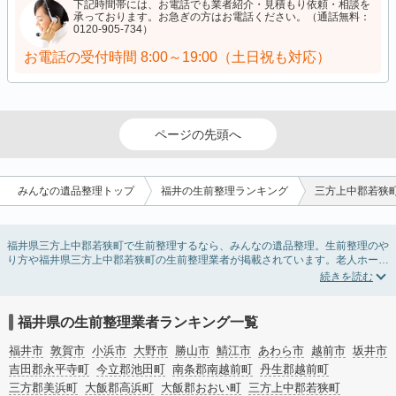
下記時間帯には、お電話でも業者紹介・見積もり依頼・相談を
承っております。お急ぎの方はお電話ください。（通話無料：
0120-905-734）
お電話の受付時間
8:00～19:00（土日祝も対応）
ページの先頭へ
みんなの遺品整理トップ
福井の生前整理ランキング
三方上中郡若狭
福井県三方上中郡若狭町で生前整理するなら、みんなの遺品整理。生前整理のや
り方や福井県三方上中郡若狭町の生前整理業者が掲載されています。老人ホーム
や介護施設入居に伴う不用品の処分・回収・引き取りから、在宅介護の介護整理
や福祉住環境整理まで対応しています。福井県三方上中郡若狭町の生前整理の料
金相場情報だけで業者を決められない場合は、不用品の買取や遺産・財産にかか
わる相続相談などのオプションサービスで絞り込み検索を利用してみましょう。
福井県の生前整理業者ランキング一覧
またお役立ち情報も豊富なので終活でエンディングノートの選び方や、整理整
頓・老前整理・生前整理のコツについてもチェックしてみてください。
福井市
敦賀市
小浜市
大野市
勝山市
鯖江市
あわら市
越前市
坂井市
吉田郡永平寺町
今立郡池田町
南条郡南越前町
丹生郡越前町
三方郡美浜町
大飯郡高浜町
大飯郡おおい町
三方上中郡若狭町