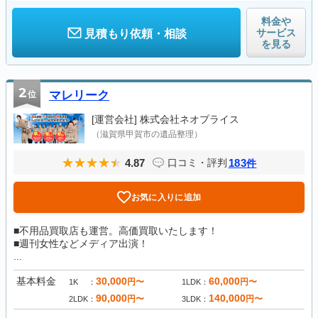
料金や
サービス
見積もり依頼・相談
を見る
2
位
マレリーク
[運営会社]
株式会社ネオプライス
（滋賀県甲賀市の遺品整理）
4.87
183
口コミ・評判
件
お気に入りに追加
■不用品買取店も運営。高価買取いたします！
■週刊女性などメディア出演！
...
基本料金
30,000
60,000
円〜
円〜
1K
1LDK
90,000
140,000
円〜
円〜
2LDK
3LDK