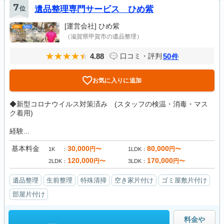
7
位
遺品整理専門サービス ひめ紫
[運営会社]
ひめ紫
（滋賀県甲賀市の遺品整理）
4.88
50
口コミ・評判
件
お気に入りに追加
◆新型コロナウイルス対策済み (スタッフの検温・消毒・マス
ク着用)
経験...
基本料金
30,000
80,000
円〜
円〜
1K
1LDK
120,000
170,000
円〜
円〜
2LDK
3LDK
遺品整理
生前整理
特殊清掃
空き家片付け
ゴミ屋敷片付け
部屋片付け
料金や