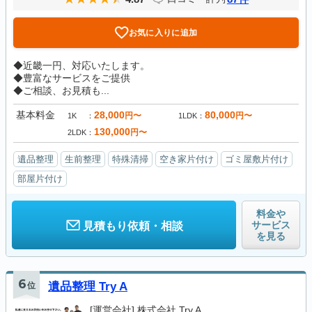
お気に入りに追加
◆近畿一円、対応いたします。
◆豊富なサービスをご提供
◆ご相談、お見積も...
基本料金
28,000
80,000
円〜
円〜
1K
1LDK
130,000
円〜
2LDK
遺品整理
生前整理
特殊清掃
空き家片付け
ゴミ屋敷片付け
部屋片付け
料金や
サービス
見積もり依頼・相談
を見る
6
位
遺品整理 Try A
[運営会社]
株式会社 Try A