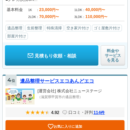
基本料金
23,000
40,000
円〜
円〜
1K
1LDK
70,000
110,000
円〜
円〜
2LDK
3LDK
遺品整理
生前整理
特殊清掃
空き家片付け
ゴミ屋敷片付け
部屋片付け
料金や
サービス
見積もり依頼・相談
を見る
4
位
遺品整理サービスエコあんどエコ
[運営会社]
株式会社ニューステージ
（滋賀県甲賀市の遺品整理）
4.92
114
口コミ・評判
件
お気に入りに追加