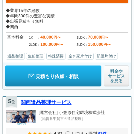
◆業界15年の経験
◆年間300件の豊富な実績
◆出張見積もり無料
◆関西...
基本料金
40,000
70,000
円〜
円〜
1K
1LDK
100,000
150,000
円〜
円〜
2LDK
3LDK
遺品整理
生前整理
特殊清掃
空き家片付け
部屋片付け
料金や
サービス
見積もり依頼・相談
を見る
5
位
関西遺品整理サービス
[運営会社]
小笠原住宅環境株式会社
（滋賀県甲賀市の遺品整理）
4.87
87
口コミ・評判
件