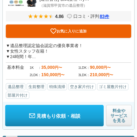
（滋賀県甲賀市の遺品整理）
4.86
83
口コミ・評判
件
お気に入りに追加
▼遺品整理認定協会認定の優良事業者！
▼女性スタッフ在籍！
▼24時間！年...
基本料金
35,000
90,000
円〜
円〜
1K
1LDK
150,000
210,000
円〜
円〜
2LDK
3LDK
遺品整理
生前整理
特殊清掃
空き家片付け
ゴミ屋敷片付け
部屋片付け
料金や
サービス
見積もり依頼・相談
を見る