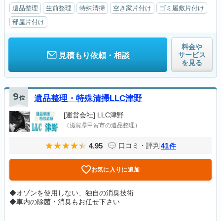
遺品整理
生前整理
特殊清掃
空き家片付け
ゴミ屋敷片付け
部屋片付け
料金や
サービス
見積もり依頼・相談
を見る
9
位
遺品整理・特殊清掃LLC津野
[運営会社]
LLC津野
（滋賀県甲賀市の遺品整理）
4.95
41
口コミ・評判
件
お気に入りに追加
◆オゾンを使用しない、独自の消臭技術
◆車内の除菌・消臭もお任せ下さい
...