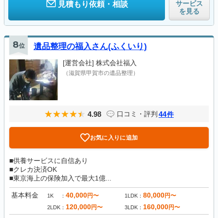
サービス
見積もり依頼・相談
を見る
8
位
遺品整理の福入さん(ふくいり)
[運営会社]
株式会社福入
（滋賀県甲賀市の遺品整理）
4.98
44
口コミ・評判
件
お気に入りに追加
■供養サービスに自信あり
■クレカ決済OK
■東京海上の保険加入で最大1億...
基本料金
40,000
80,000
円〜
円〜
1K
1LDK
120,000
160,000
円〜
円〜
2LDK
3LDK