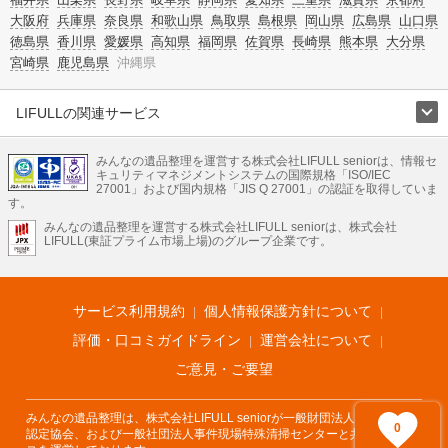
大阪府
兵庫県
奈良県
和歌山県
鳥取県
島根県
岡山県
広島県
山口県
徳島県
香川県
愛媛県
高知県
福岡県
佐賀県
長崎県
熊本県
大分県
宮崎県
鹿児島県
沖縄県
LIFULLの関連サービス
LIFULLのサービス
みんなの遺品整理を運営する株式会社LIFULL seniorは、情報セ
不動産・住宅
引越し
老人ホーム
地方創生
ママの就労支援
キュリティマネジメントシステムの国際規格「ISO/IEC
不動産クラウドファンディング
遺品整理
老後の暮らし情報
27001」および国内規格「JIS Q 27001」の認証を取得していま
農業技術
す。
みんなの遺品整理を運営する株式会社LIFULL seniorは、株式会社
LIFULL HOME'Sのサービス
LIFULL(東証プライム市場上場)のグループ企業です。
不動産・住宅
マンション
一戸建て
注文住宅
リノベーション
不動産査定
マンション専門売却査定
不動産投資
アドバイザー
住まいの窓口
住宅ローン
住まいインデックス
プライスマップ
不動産アーカイブ
空き家バンク
家賃相場
不動産会社
まちむすび
サービス利用規約
個人情報保護方針について
不動産用語集
住まいのお役立ち情報
LIFULL HOME'S PRESS
DIY Mag
アプリ
不動産データ
不動産転職
評価・口コミガイドライン
運営会社について
ご意見・ご要望
みんなの遺品整理は、株式会社LIFULL seniorが一般財団法人遺品整理士
0
認定協会、および一般社団法人事件現場特殊清掃センターと共同でサービ