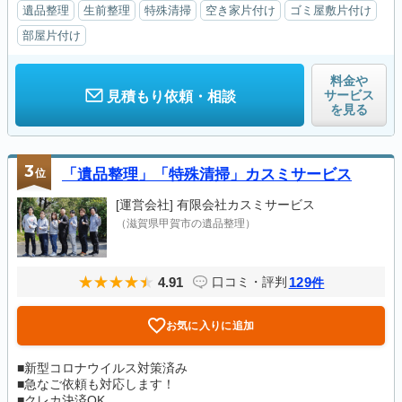
遺品整理
生前整理
特殊清掃
空き家片付け
ゴミ屋敷片付け
部屋片付け
料金や
サービス
見積もり依頼・相談
を見る
3
位
「遺品整理」「特殊清掃」カスミサービス
[運営会社]
有限会社カスミサービス
（滋賀県甲賀市の遺品整理）
4.91
129
口コミ・評判
件
お気に入りに追加
■新型コロナウイルス対策済み
■急なご依頼も対応します！
■クレカ決済OK...