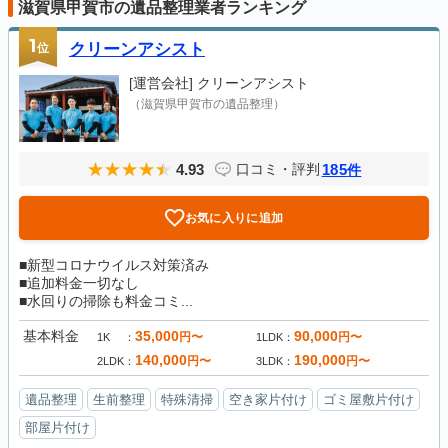
滋賀県甲賀市の遺品整理業者ランキング
1
位
クリーンアシスト
[運営会社]
クリーンアシスト
（滋賀県甲賀市の遺品整理）
4.93
185
口コミ・評判
件
お気に入りに追加
■新型コロナウイルス対策済み
■追加料金一切なし
■水回りの掃除も料金コミ...
基本料金
35,000
90,000
円〜
円〜
1K
1LDK
140,000
190,000
円〜
円〜
2LDK
3LDK
遺品整理
生前整理
特殊清掃
空き家片付け
ゴミ屋敷片付け
部屋片付け