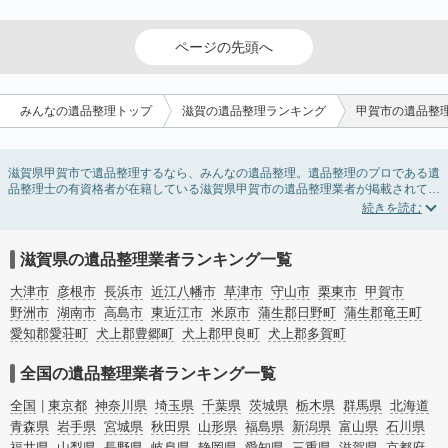
ページの先頭へ
みんなの遺品整理トップ
滋賀の遺品整理ランキング
甲賀市の遺品整
滋賀県甲賀市で遺品整理するなら、みんなの遺品整理。遺品整理のプロである遺
品整理士の有資格者が在籍している滋賀県甲賀市の遺品整理業者が掲載されてい
ます。遺品処分を即日対応してくれる実家の片付け業者や遺品整理会社を比較で
きます。滋賀県甲賀市の遺品整理の料金相場情報だけで業者を決められない場合
は、遺品の買取や供養・お焚き上げなど希望のオプションサービスで絞り込み条
件を利用し検索してみましょう。
滋賀県の遺品整理業者ランキング一覧
ゴミの処分方法や親の家の遺品整理をはじめる時期などお役立ち情報も豊富なの
で、チェックしてみてください。
大津市
彦根市
長浜市
近江八幡市
草津市
守山市
栗東市
甲賀市
野洲市
湖南市
高島市
東近江市
米原市
蒲生郡日野町
蒲生郡竜王町
愛知郡愛荘町
犬上郡豊郷町
犬上郡甲良町
犬上郡多賀町
全国の遺品整理業者ランキング一覧
全国
東京都
神奈川県
埼玉県
千葉県
茨城県
栃木県
群馬県
北海道
青森県
岩手県
宮城県
秋田県
山形県
福島県
新潟県
富山県
石川県
福井県
山梨県
長野県
岐阜県
静岡県
愛知県
三重県
滋賀県
京都府