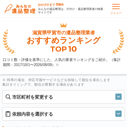
8
おかげさまで
周年
みんなの遺品整理は、片付け・遺品整理業者の検索
サイトです
メニュー
滋賀県甲賀市の
遺品整理業者
おすすめランキング
10
TOP
口コミ数・評価を基準にした、人気の業者ランキングをご紹介。（集計
期間：2017/10/1〜
2026/08/09
）
※
※ 同率の場合、対応可能サービスなどを加味して順位を算出します
集計タイミングで、順位が変動する場合があります
市区町村を変更する
依頼内容を選択する