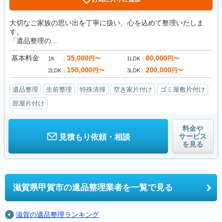
大切なご家族の思い出を丁寧に扱い、心を込めて整理いたしま
す。
「遺品整理の...
基本料金
35,000
80,000
円〜
円〜
1K
1LDK
150,000
200,000
円〜
円〜
2LDK
3LDK
遺品整理
生前整理
特殊清掃
空き家片付け
ゴミ屋敷片付け
部屋片付け
料金や
サービス
見積もり依頼・相談
を見る
滋賀県甲賀市の
遺品整理業者を一覧で見る
滋賀の遺品整理ランキング