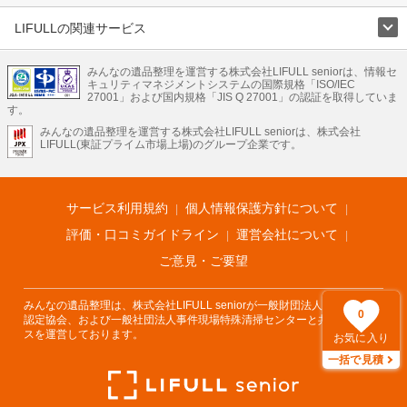
LIFULLの関連サービス
LIFULLのサービス
みんなの遺品整理を運営する株式会社LIFULL seniorは、情報セ
不動産・住宅
引越し
老人ホーム
地方創生
ママの就労支援
キュリティマネジメントシステムの国際規格「ISO/IEC
不動産クラウドファンディング
遺品整理
老後の暮らし情報
27001」および国内規格「JIS Q 27001」の認証を取得していま
農業技術
す。
みんなの遺品整理を運営する株式会社LIFULL seniorは、株式会社
LIFULL HOME'Sのサービス
LIFULL(東証プライム市場上場)のグループ企業です。
不動産・住宅
マンション
一戸建て
注文住宅
リノベーション
不動産査定
マンション専門売却査定
不動産投資
アドバイザー
住まいの窓口
住宅ローン
住まいインデックス
プライスマップ
不動産アーカイブ
空き家バンク
家賃相場
不動産会社
まちむすび
サービス利用規約
個人情報保護方針について
不動産用語集
住まいのお役立ち情報
LIFULL HOME'S PRESS
DIY Mag
アプリ
不動産データ
不動産転職
評価・口コミガイドライン
運営会社について
ご意見・ご要望
みんなの遺品整理は、株式会社LIFULL seniorが一般財団法人遺品整理士
0
認定協会、および一般社団法人事件現場特殊清掃センターと共同でサービ
スを運営しております。
お気に入り
一括で見積