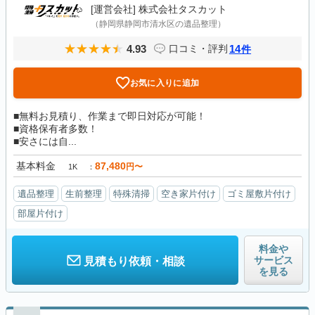
[運営会社]
株式会社タスカット
（静岡県静岡市清水区の遺品整理）
4.93
14
口コミ・評判
件
お気に入りに追加
■無料お見積り、作業まで即日対応が可能！
■資格保有者多数！
■安さには自...
基本料金
87,480
円〜
1K
遺品整理
生前整理
特殊清掃
空き家片付け
ゴミ屋敷片付け
部屋片付け
料金や
サービス
見積もり依頼・相談
を見る