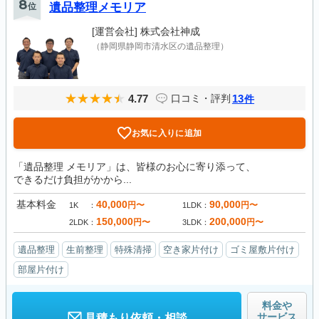
8
位
遺品整理メモリア
[運営会社]
株式会社神成
（静岡県静岡市清水区の遺品整理）
4.77
13
口コミ・評判
件
お気に入りに追加
「遺品整理 メモリア」は、皆様のお心に寄り添って、
できるだけ負担がかから...
基本料金
40,000
90,000
円〜
円〜
1K
1LDK
150,000
200,000
円〜
円〜
2LDK
3LDK
遺品整理
生前整理
特殊清掃
空き家片付け
ゴミ屋敷片付け
部屋片付け
料金や
サービス
見積もり依頼・相談