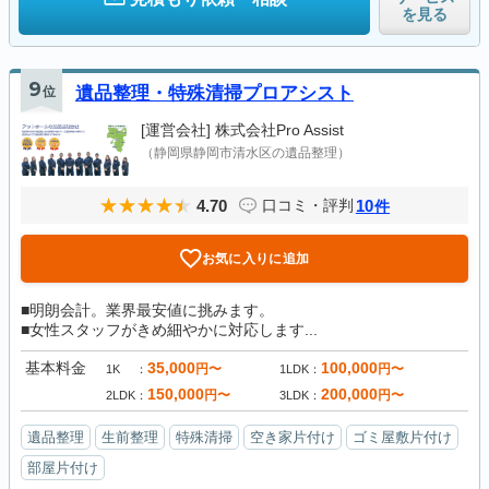
を見る
9
位
遺品整理・特殊清掃プロアシスト
[運営会社]
株式会社Pro Assist
（静岡県静岡市清水区の遺品整理）
4.70
10
口コミ・評判
件
お気に入りに追加
■明朗会計。業界最安値に挑みます。
■女性スタッフがきめ細やかに対応します...
基本料金
35,000
100,000
円〜
円〜
1K
1LDK
150,000
200,000
円〜
円〜
2LDK
3LDK
遺品整理
生前整理
特殊清掃
空き家片付け
ゴミ屋敷片付け
部屋片付け