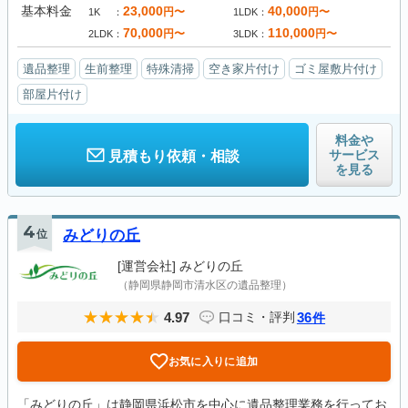
基本料金
23,000
40,000
円〜
円〜
1K
1LDK
70,000
110,000
円〜
円〜
2LDK
3LDK
遺品整理
生前整理
特殊清掃
空き家片付け
ゴミ屋敷片付け
部屋片付け
料金や
サービス
見積もり依頼・相談
を見る
4
位
みどりの丘
[運営会社]
みどりの丘
（静岡県静岡市清水区の遺品整理）
4.97
36
口コミ・評判
件
お気に入りに追加
「みどりの丘」は静岡県浜松市を中心に遺品整理業務を行ってお