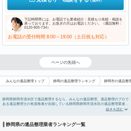
（無料）
下記時間帯には、お電話でも業者紹介・見積もり依頼・相談を
承っております。お急ぎの方はお電話ください。（通話無料：
0120-905-734）
お電話の受付時間
8:00～19:00（土日祝も対応）
ページの先頭へ
みんなの遺品整理トップ
静岡の遺品整理ランキング
静岡市の遺品整
静岡県静岡市清水区で遺品整理するなら、みんなの遺品整理。遺品整理のプロで
ある遺品整理士の有資格者が在籍している静岡県静岡市清水区の遺品整理業者が
掲載されています。遺品処分を即日対応してくれる実家の片付け業者や遺品整理
会社を比較できます。静岡県静岡市清水区の遺品整理の料金相場情報だけで業者
を決められない場合は、遺品の買取や供養・お焚き上げなど希望のオプションサ
ービスで絞り込み条件を利用し検索してみましょう。
静岡県の遺品整理業者ランキング一覧
ゴミの処分方法や親の家の遺品整理をはじめる時期などお役立ち情報も豊富なの