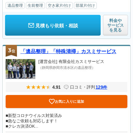
遺品整理
生前整理
空き家片付け
部屋片付け
料金や
サービス
見積もり依頼・相談
を見る
3
位
「遺品整理」「特殊清掃」カスミサービス
[運営会社]
有限会社カスミサービス
（静岡県静岡市清水区の遺品整理）
4.91
129
口コミ・評判
件
お気に入りに追加
■新型コロナウイルス対策済み
■急なご依頼も対応します！
■クレカ決済OK...