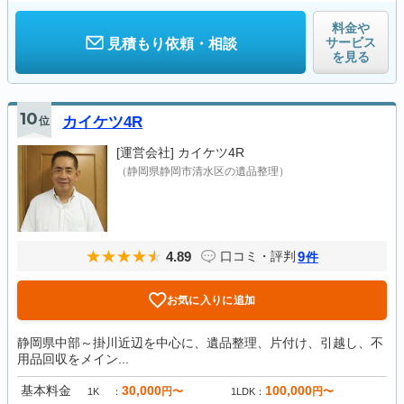
料金や
サービス
見積もり依頼・相談
を見る
10
位
カイケツ4R
[運営会社]
カイケツ4R
（静岡県静岡市清水区の遺品整理）
4.89
9
口コミ・評判
件
お気に入りに追加
静岡県中部～掛川近辺を中心に、遺品整理、片付け、引越し、不
用品回収をメイン...
基本料金
30,000
100,000
円〜
円〜
1K
1LDK