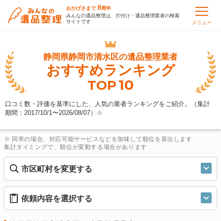
8
おかげさまで
周年
みんなの遺品整理は、片付け・遺品整理業者の検索
サイトです
メニュー
静岡県静岡市清水区の
遺品整理業者
おすすめランキング
10
TOP
口コミ数・評価を基準にした、人気の業者ランキングをご紹介。（集計
期間：2017/10/1〜
2026/08/07
）
※
※ 同率の場合、対応可能サービスなどを加味して順位を算出します
集計タイミングで、順位が変動する場合があります
市区町村を変更する
依頼内容を選択する