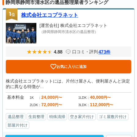
静岡県静岡市清水区の遺品整理業者ランキング
1
位
株式会社エコプラネット
[運営会社]
株式会社エコプラネット
（静岡県静岡市清水区の遺品整理）
4.88
473
口コミ・評判
件
お気に入りに追加
株式会社エコプラネットには、片付け屋さん、便利屋さんと決定
的に異なる特徴が...
基本料金
24,000
40,000
円〜
円〜
1K
1LDK
72,000
112,000
円〜
円〜
2LDK
3LDK
遺品整理
生前整理
特殊清掃
空き家片付け
ゴミ屋敷片付け
部屋片付け