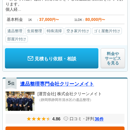
ります。
個人経...
基本料金
37,000
80,000
円〜
円〜
1K
1LDK
遺品整理
生前整理
特殊清掃
空き家片付け
ゴミ屋敷片付け
部屋片付け
料金や
サービス
見積もり依頼・相談
を見る
5
位
遺品整理専門会社クリーンメイト
[運営会社]
株式会社クリーンメイト
（静岡県静岡市清水区の遺品整理）
4.86
36
口コミ・評判
件