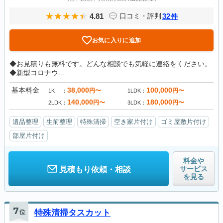
4.81
32
口コミ・評判
件
お気に入りに追加
◆お見積りも無料です。どんな相談でも気軽に連絡をください。
◆新型コロナウ...
基本料金
38,000
100,000
円〜
円〜
1K
1LDK
140,000
180,000
円〜
円〜
2LDK
3LDK
遺品整理
生前整理
特殊清掃
空き家片付け
ゴミ屋敷片付け
部屋片付け
料金や
サービス
見積もり依頼・相談
を見る
7
位
特殊清掃タスカット