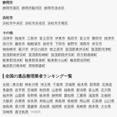
で、チェックしてみてください。
静岡市
静岡市葵区
静岡市駿河区
静岡市清水区
浜松市
浜松市中央区
浜松市浜名区
浜松市天竜区
その他
沼津市
熱海市
三島市
富士宮市
伊東市
島田市
富士市
磐田市
焼津市
掛川市
藤枝市
御殿場市
袋井市
下田市
裾野市
湖西市
伊豆市
御前崎市
菊川市
伊豆の国市
牧之原市
賀茂郡東伊豆町
賀茂郡河津町
賀茂郡南伊豆町
賀茂郡松崎町
賀茂郡西伊豆町
田方郡函南町
駿東郡清水町
駿東郡長泉町
駿東郡小山町
榛原郡吉田町
榛原郡川根本町
周智郡森町
全国の遺品整理業者ランキング一覧
全国
東京都
神奈川県
埼玉県
千葉県
茨城県
栃木県
群馬県
北海道
青森県
岩手県
宮城県
秋田県
山形県
福島県
新潟県
富山県
石川県
福井県
山梨県
長野県
岐阜県
静岡県
愛知県
三重県
滋賀県
京都府
大阪府
兵庫県
奈良県
和歌山県
鳥取県
島根県
岡山県
広島県
山口県
徳島県
香川県
愛媛県
高知県
福岡県
佐賀県
長崎県
熊本県
大分県
宮崎県
鹿児島県
沖縄県