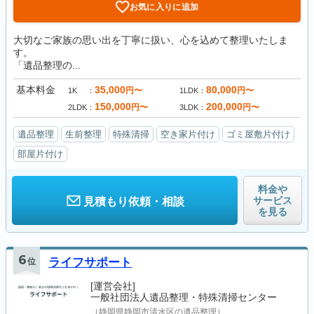
お気に入りに追加
大切なご家族の思い出を丁寧に扱い、心を込めて整理いたしま
す。
「遺品整理の...
基本料金
35,000
80,000
円〜
円〜
1K
1LDK
150,000
200,000
円〜
円〜
2LDK
3LDK
遺品整理
生前整理
特殊清掃
空き家片付け
ゴミ屋敷片付け
部屋片付け
料金や
サービス
見積もり依頼・相談
を見る
6
位
ライフサポート
[運営会社]
一般社団法人遺品整理・特殊清掃センター
（静岡県静岡市清水区の遺品整理）