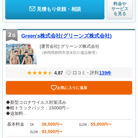
料金や
サービス
見積もり依頼・相談
を見る
2
位
Green's株式会社(グリーンズ株式会社)
[運営会社]
グリーンズ株式会社
（静岡県静岡市清水区の遺品整理）
4.87
139
口コミ・評判
件
お気に入りに追加
◆新型コロナウイルス対策済み
◆軽トラックパック：15000円～
◆追加料...
基本料金
38,500
55,000
円〜
円〜
1K
1LDK
93,500
円〜
2LDK