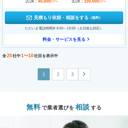
40,000
100,000
2LDK
円〜
3LDK
円〜
見積もり依頼・相談をする
（無料）
ただいま電話時間外 8:00～19:00（土日祝も対応）
料金・サービスを見る
25
1〜10
全
社中
社目を表示中
1
2
3
無料
相談
で業者選びを
する