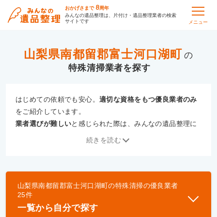
8
おかげさまで
周年
みんなの遺品整理は、片付け・遺品整理業者の検索
サイトです
メニュー
山梨県南都留郡富士河口湖町
の
特殊清掃
はじめての依頼でも安心。
適切な資格をもつ優良業者のみ
をご紹介しています。
業者選びが難しい
と感じられた際は、みんなの遺品整理に
ご相談ください。
続きを読む
専門の相談員が、
あなたにぴったりな業者をご提案
いたし
ます。
山梨県南都留郡富士河口湖町
の
特殊清掃
の優良業者
優良業者とは
25
件
一般財団法人遺品整理認定協会、および一般社団法
一覧から自分で探す
人事件現場特殊清掃センターと提携し、「遺品整理