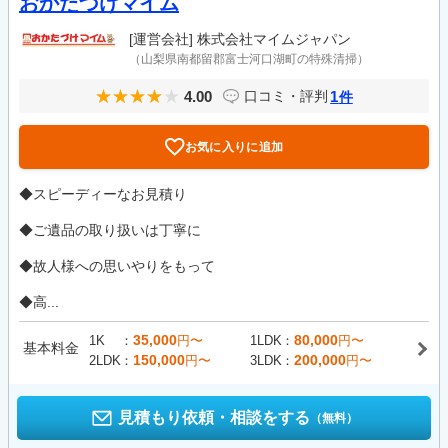
おかたづけマイム
[運営会社]
株式会社マイムジャパン
（山梨県南都留郡富士河口湖町の特殊清掃）
4.00
1
口コミ・評判
件
お気に入りに追加
◆スピーディーなお見積り
◆ご遺品の取り扱いは丁寧に
◆故人様への思いやりをもって
◆高...
35,000
80,000
1K
円〜
1LDK
円〜
基本料金
150,000
200,000
2LDK
円〜
3LDK
円〜
見積もり依頼・相談をする
（無料）