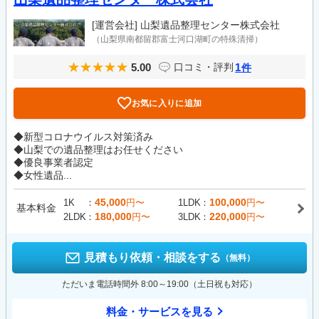
[運営会社]
山梨遺品整理センター株式会社
（山梨県南都留郡富士河口湖町の特殊清掃）
5.00
1
口コミ・評判
件
お気に入りに追加
◆新型コロナウイルス対策済み
◆山梨での遺品整理はお任せください
◆優良事業者認定
◆女性遺品...
45,000
100,000
1K
円〜
1LDK
円〜
基本料金
180,000
220,000
2LDK
円〜
3LDK
円〜
見積もり依頼・相談をする
（無料）
ただいま電話時間外 8:00～19:00（土日祝も対応）
料金・サービスを見る