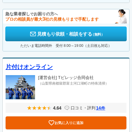
急な業者探し
お困りの方
で
へ
3
プロの相談員が最大
社の見積もりまで手配します
見積もり依頼・相談をする
（無料）
ただいま電話時間外 受付 8:00～19:00（土日祝も対応）
片付けオンライン
[運営会社]
Tビレッジ合同会社
（山梨県南都留郡富士河口湖町の特殊清掃）
4.64
14
口コミ・評判
件
お気に入りに追加