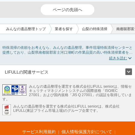
ページの先頭へ
みんなの遺品整理トップ
業者を探す
山梨の特殊清掃
南都留郡富
特殊清掃の依頼をお考えなら、みんなの遺品整理。事件現場特殊清掃センターと
提携しており、山梨県南都留郡富士河口湖町の作業品質の高い特殊清掃業者を掲
載しています。孤独死・孤立死に伴う不用品の処分・回収・引き取りから、事
件・事故・自殺現場などの血液や体液の除去、ハエやウジなどの害虫駆除まで対
応しています。山梨県南都留郡富士河口湖町の特殊清掃の料金相場情報だけで業
者を決められない場合はリフォームによる原状回復・オゾン脱臭機による腐敗臭
LIFULLの関連サービス
などの臭いの脱臭・消臭サービスなど絞り込み条件を利用し検索してみましょ
LIFULLのサービス
う。
また故人のご遺族だけでなく不動産管理会社様やオーナー様(賃貸家主様)、行政
みんなの遺品整理を運営する株式会社LIFULL seniorは、情報セ
不動産・住宅
引越し
老人ホーム
地方創生
ママの就労支援
キュリティマネジメントシステムの国際規格「ISO/IEC
のご担当者様でも相談できます。
不動産クラウドファンディング
遺品整理
老後の暮らし情報
27001」および国内規格「JIS Q 27001」の認証を取得していま
農業技術
す。
みんなの遺品整理を運営する株式会社LIFULL seniorは、株式会社
LIFULL HOME'Sのサービス
LIFULL(東証プライム市場上場)のグループ企業です。
不動産・住宅
マンション
一戸建て
注文住宅
リノベーション
不動産査定
マンション専門売却査定
不動産投資
アドバイザー
住まいの窓口
住宅ローン
住まいインデックス
プライスマップ
不動産アーカイブ
空き家バンク
家賃相場
不動産会社
まちむすび
サービス利用規約
個人情報保護方針について
不動産用語集
住まいのお役立ち情報
LIFULL HOME'S PRESS