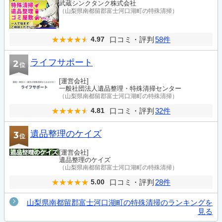
武蔵シンクタンク株式会社
（山梨県南都留郡富士河口湖町の特殊清掃）
口コミ・評判
58件
4.97
ライフサポート
2
位
[運営会社]
一般社団法人遺品整理・特殊清掃センター
（山梨県南都留郡富士河口湖町の特殊清掃）
口コミ・評判
32件
4.81
遺品整理のケイズ
3
位
[運営会社]
遺品整理のケイズ
（山梨県南都留郡富士河口湖町の特殊清掃）
口コミ・評判
28件
5.00
山梨県南都留郡富士河口湖町の特殊清掃のランキングを
見る