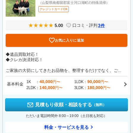
（山梨県南都留郡富士河口湖町の特殊清掃）
クレジットカードOK
5.00
3
口コミ・評判
件
お気に入りに追加
◆遺品買取対応！
◆クレカ決済対応！
ご家族の大切にしてきたお品物を、整理するだけでなく、ご...
40,000
90,000
1K
円〜
1LDK
円〜
基本料金
140,000
180,000
2LDK
円〜
3LDK
円〜
見積もり依頼・相談をする
（無料）
ただいま電話時間外 8:00～19:00（土日祝も対応）
料金・サービスを見る