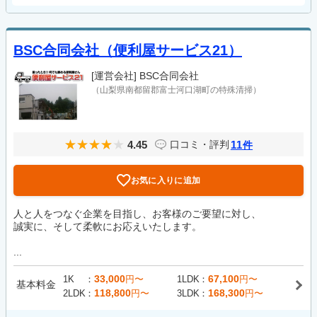
BSC合同会社（便利屋サービス21）
[運営会社]
BSC合同会社
（山梨県南都留郡富士河口湖町の特殊清掃）
4.45
11
口コミ・評判
件
お気に入りに追加
人と人をつなぐ企業を目指し、お客様のご要望に対し、
誠実に、そして柔軟にお応えいたします。
...
33,000
67,100
1K
円〜
1LDK
円〜
基本料金
118,800
168,300
2LDK
円〜
3LDK
円〜