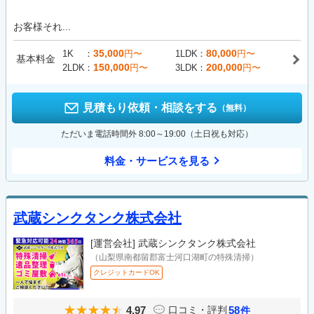
お客様それ...
35,000
80,000
1K
円〜
1LDK
円〜
基本料金
150,000
200,000
2LDK
円〜
3LDK
円〜
見積もり依頼・相談をする
（無料）
ただいま電話時間外 8:00～19:00（土日祝も対応）
料金・サービスを見る
武蔵シンクタンク株式会社
[運営会社]
武蔵シンクタンク株式会社
（山梨県南都留郡富士河口湖町の特殊清掃）
クレジットカードOK
4.97
58
口コミ・評判
件