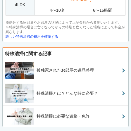
4LDK
4
〜
10
名
6
〜
15
時間
※処分する家財量やお部屋の状況によって上記金額から変動いたします。
※特殊清掃の場合は亡くなってからの時期と亡くなった場所によって料金が
異なります。
詳しい特殊清掃の費用を確認する
特殊清掃に関する記事
孤独死されたお部屋の遺品整理
特殊清掃とは？どんな時に必要？
特殊清掃に必要な資格・免許