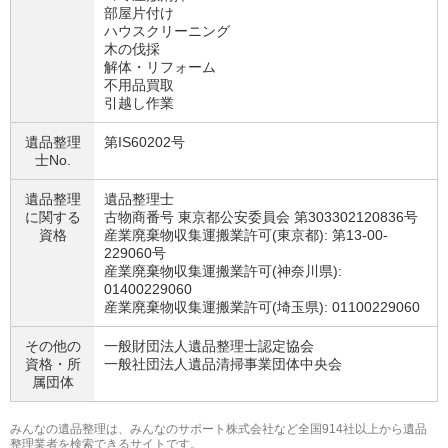
部屋片付け
ハウスクリーニング
木の伐採
解体・リフォーム
不用品買取
引越し作業
遺品整理
第IS60202号
士No.
遺品整理
遺品整理士
に関する
古物商番号 東京都公安委員会 第303302120836号
資格
産業廃棄物収集運搬業許可(東京都): 第13-00-
229060号
産業廃棄物収集運搬業許可(神奈川県):
01400229060
産業廃棄物収集運搬業許可(埼玉県): 01100229060
その他の
一般財団法人遺品整理士認定協会
資格・
所
一般社団法人遺品清掃事業団体中央会
属団体
みんなの遺品整理は、みんなのサポート株式会社など全国914社以上から遺品
整理業者を検索できるサイトです。