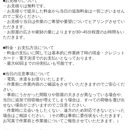
■お見積りについて
・お見積りは無料です。
・お見積りで提示した料金から当日の追加料金は一切ございません
のでご安心ください。
・お見積り当日は作業のご希望や要望についてヒアリングさせてい
ただきます。
・お部屋の広さや家財の量によりますが30~45分程度のお時間をい
ただきます。
■料金・お支払方法について
・料金の支払いに関しては基本的に作業終了時の現金・クレジット
カード・電子決済でのお支払いとなっております。
・最大60回までの分割払いも可能です。
■当日の注意事項について
・電気、水道をお借りいたします。
・作業前に作業内容のご確認をさせていただきますのでご安心くだ
さい。
・事前にうかがった間取りや部屋の大きさが異なっている場合や、
当日に追加で回収物が増えてしまう場合は、すべての荷物を運び出
せない場合がございますのでご注意ください。
・作業時に立会いをしたくない、遠方のため対応できないといった
場合はご相談ください。（その際は事前に委任状をいただきます。
お写真で作業前と作業後についてご報告させていただきます。）