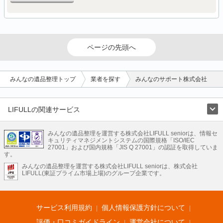
ページの先頭へ
みんなの遺品整理トップ
業者を探す
みんなのサポート株式会社
LIFULLの関連サービス
LIFULLのサービス
みんなの遺品整理を運営する株式会社LIFULL seniorは、情報セ
不動産・住宅
引越し
老人ホーム
地方創生
ママの就労支援
キュリティマネジメントシステムの国際規格「ISO/IEC
不動産クラウドファンディング
遺品整理
老後の暮らし情報
27001」および国内規格「JIS Q 27001」の認証を取得していま
農業技術
す。
みんなの遺品整理を運営する株式会社LIFULL seniorは、株式会社
LIFULL HOME'Sのサービス
LIFULL(東証プライム市場上場)のグループ企業です。
不動産・住宅
マンション
一戸建て
注文住宅
リノベーション
不動産査定
マンション専門売却査定
不動産投資
アドバイザー
住まいの窓口
住宅ローン
住まいインデックス
プライスマップ
不動産アーカイブ
空き家バンク
家賃相場
不動産会社
まちむすび
サービス利用規約
個人情報保護方針について
不動産用語集
住まいのお役立ち情報
LIFULL HOME'S PRESS
DIY Mag
アプリ
不動産データ
不動産転職
評価・口コミガイドライン
運営会社について