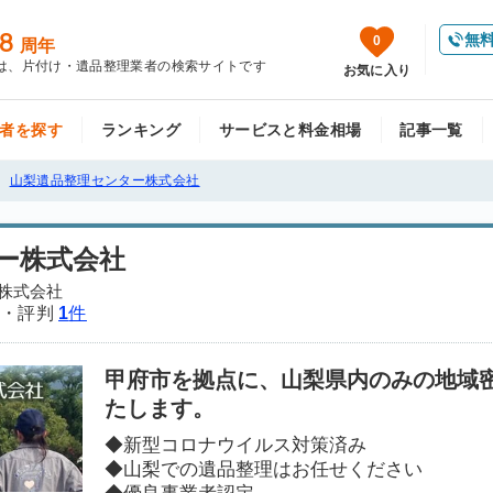
8
無
0
周年
は、片付け・遺品整理業者の検索サイトです
お気に入り
者を探す
ランキング
サービスと料金相場
記事一覧
山梨遺品整理センター株式会社
ー株式会社
ー株式会社
・評判
1
件
甲府市を拠点に、山梨県内のみの地域
たします。
◆新型コロナウイルス対策済み
◆山梨での遺品整理はお任せください