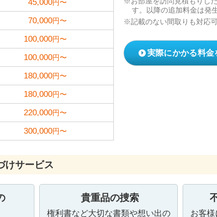
お部屋を訪問見積もりし
45,000
円〜
す。以降の追加料金は発
70,000
円〜
記載のない間取りも対応
100,000
円〜
実際にかかる料金
100,000
円〜
180,000
円〜
180,000
円〜
220,000
円〜
300,000
円〜
づけサービス
の
貴重品の捜索
権利書など大切な書類や想い出の
お客様