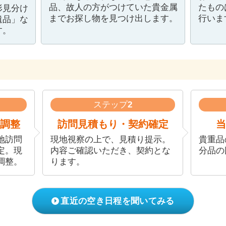
品、故人の方がつけていた貴金属
たもの
形見分け
までお探し物を見つけ出します。
行いま
遺品」な
す。
ステップ
2
調整
訪問見積もり・契約確定
当
地訪問
現地視察の上で、見積り提示。
貴重品
定。現
内容ご確認いただき、契約とな
分品の
調整。
ります。
直近の空き日程を聞いてみる