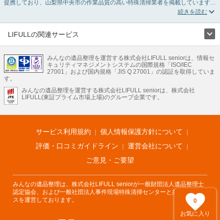
提携しており、山梨県中央市の作業品質の高い特殊清掃業者を掲載しています。
孤独死・孤立死に伴う不用品の処分・回収・引き取りから、事件・事故・自殺現
場などの血液や体液の除去、ハエやウジなどの害虫駆除まで対応しています。山
梨県中央市の特殊清掃の料金相場情報だけで業者を決められない場合はリフォー
ムによる原状回復・オゾン脱臭機による腐敗臭などの臭いの脱臭・消臭サービス
LIFULLの関連サービス
など絞り込み条件を利用し検索してみましょう。
LIFULLのサービス
また故人のご遺族だけでなく不動産管理会社様やオーナー様(賃貸家主様)、行政
のご担当者様でも相談できます。
みんなの遺品整理を運営する株式会社LIFULL seniorは、情報セ
不動産・住宅
引越し
老人ホーム
地方創生
ママの就労支援
キュリティマネジメントシステムの国際規格「ISO/IEC
不動産クラウドファンディング
遺品整理
老後の暮らし情報
27001」および国内規格「JIS Q 27001」の認証を取得していま
農業技術
す。
みんなの遺品整理を運営する株式会社LIFULL seniorは、株式会社
LIFULL HOME'Sのサービス
LIFULL(東証プライム市場上場)のグループ企業です。
不動産・住宅
マンション
一戸建て
注文住宅
リノベーション
不動産査定
マンション専門売却査定
不動産投資
アドバイザー
住まいの窓口
住宅ローン
住まいインデックス
プライスマップ
不動産アーカイブ
空き家バンク
家賃相場
不動産会社
まちむすび
サービス利用規約
個人情報保護方針について
不動産用語集
住まいのお役立ち情報
LIFULL HOME'S PRESS
DIY Mag
アプリ
不動産データ
不動産転職
評価・口コミガイドライン
運営会社について
ご意見・ご要望
みんなの遺品整理は、株式会社LIFULL seniorが一般財団法人遺品整理士
認定協会、および一般社団法人事件現場特殊清掃センターと共同でサービ
スを運営しております。
0
お気に入り