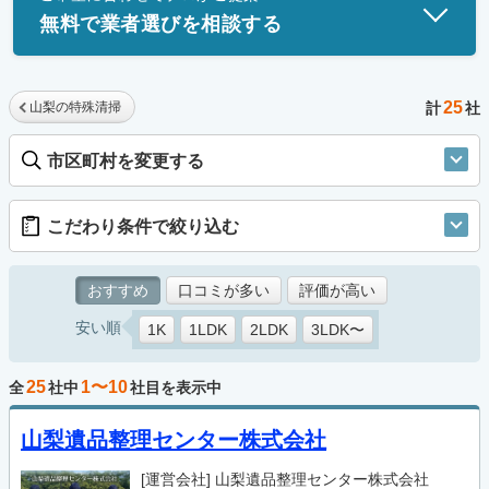
無料で業者選びを相談する
25
山梨の特殊清掃
計
社
市区町村を変更する
こだわり条件で絞り込む
おすすめ
口コミが多い
評価が高い
安い順
1K
1LDK
2LDK
3LDK〜
25
1〜10
全
社中
社目を表示中
山梨遺品整理センター株式会社
[運営会社]
山梨遺品整理センター株式会社