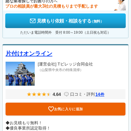
急な業者探し
お困りの方
で
へ
3
プロの相談員が最大
社の見積もりまで手配します
見積もり依頼・相談をする
（無料）
ただいま電話時間外 受付 8:00～19:00（土日祝も対応）
片付けオンライン
[運営会社]
Tビレッジ合同会社
（山梨県中央市の特殊清掃）
4.64
14
口コミ・評判
件
お気に入りに追加
◆お見積もり無料！
◆優良事業所認定取得！