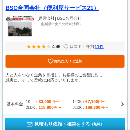
BSC合同会社（便利屋サービス21）
[運営会社]
BSC合同会社
（山梨県中央市の特殊清掃）
4.45
11
口コミ・評判
件
お気に入りに追加
人と人をつなぐ企業を目指し、お客様のご要望に対し、
誠実に、そして柔軟にお応えいたします。
...
33,000
67,100
1K
円〜
1LDK
円〜
基本料金
118,800
168,300
2LDK
円〜
3LDK
円〜
見積もり依頼・相談をする
（無料）