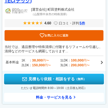
TEC(テック)
[運営会社]
町田塗料株式会社
（山梨県中央市の特殊清掃）
4.60
5
口コミ・評判
件
お気に入りに追加
当社では、遺品整理や特殊清掃に付随するリフォームや引越し、
清掃などのサービスも網羅しております...
38,000
100,000
1K
円〜
1LDK
円〜
基本料金
150,000
200,000
2LDK
円〜
3LDK
円〜
見積もり依頼・相談をする
（無料）
ただいま電話時間外 8:00～19:00（土日祝も対応）
料金・サービスを見る