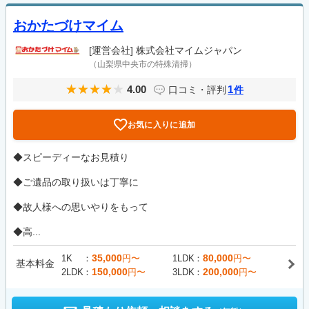
おかたづけマイム
[運営会社]
株式会社マイムジャパン
（山梨県中央市の特殊清掃）
4.00
1
口コミ・評判
件
お気に入りに追加
◆スピーディーなお見積り
◆ご遺品の取り扱いは丁寧に
◆故人様への思いやりをもって
◆高...
35,000
80,000
1K
円〜
1LDK
円〜
基本料金
150,000
200,000
2LDK
円〜
3LDK
円〜