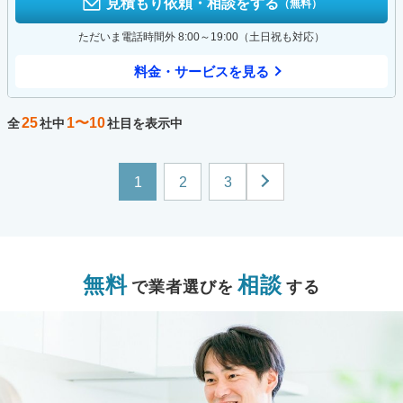
見積もり依頼・相談をする
（無料）
ただいま電話時間外 8:00～19:00（土日祝も対応）
料金・サービスを見る
25
1〜10
全
社中
社目を表示中
1
2
3
無料
相談
で業者選びを
する