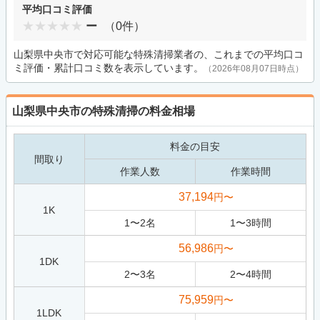
平均口コミ評価
ー
（0件）
山梨県中央市で対応可能な特殊清掃業者の、これまでの平均口コ
ミ評価・累計口コミ数を表示しています。
（2026年08月07日時点）
山梨県中央市の特殊清掃の料金相場
料金の目安
間取り
作業人数
作業時間
37,194
円〜
1K
1
〜
2
名
1
〜
3
時間
56,986
円〜
1DK
2
〜
3
名
2
〜
4
時間
75,959
円〜
1LDK