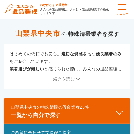
8
おかげさまで
周年
みんなの遺品整理は、片付け・遺品整理業者の検索
サイトです
メニュー
山梨県中央市
の
特殊清掃
はじめての依頼でも安心。
適切な資格をもつ優良業者のみ
をご紹介しています。
業者選びが難しい
と感じられた際は、みんなの遺品整理に
ご相談ください。
続きを読む
専門の相談員が、
あなたにぴったりな業者をご提案
いたし
ます。
山梨県中央市
の
特殊清掃
の優良業者
25
件
優良業者とは
一覧から自分で探す
一般財団法人遺品整理認定協会、および一般社団法
人事件現場特殊清掃センターと提携し、「遺品整理
ご希望に合わせてプロがご提案
士」資格を持つ事業者のみ掲載しています。