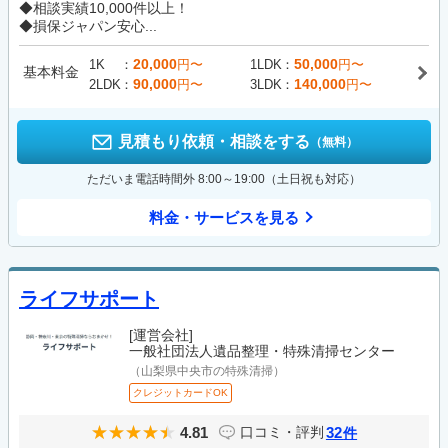
◆相談実績10,000件以上！
◆損保ジャパン安心...
20,000
50,000
1K
円〜
1LDK
円〜
基本料金
90,000
140,000
2LDK
円〜
3LDK
円〜
見積もり依頼・相談をする
（無料）
ただいま電話時間外 8:00～19:00（土日祝も対応）
料金・サービスを見る
ライフサポート
[運営会社]
一般社団法人遺品整理・特殊清掃センター
（山梨県中央市の特殊清掃）
クレジットカードOK
4.81
32
口コミ・評判
件