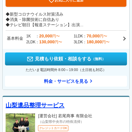
お気に入りに追加
◆新型コロナウイルス対策済み
◆消臭・除菌技術に自信あり
◆テレビ朝日【報道ステーション】出演...
20,000
70,000
1K
円〜
1LDK
円〜
基本料金
130,000
180,000
2LDK
円〜
3LDK
円〜
見積もり依頼・相談をする
（無料）
ただいま電話時間外 8:00～19:00（土日祝も対応）
料金・サービスを見る
山梨遺品整理サービス
[運営会社]
若尾商事 有限会社
（山梨県中央市の特殊清掃）
クレジットカードOK