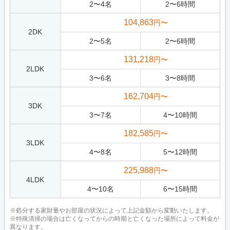
2
〜
4
名
2
〜
6
時間
104,863
円〜
2DK
2
〜
5
名
2
〜
6
時間
131,218
円〜
2LDK
3
〜
6
名
3
〜
8
時間
162,704
円〜
3DK
3
〜
7
名
4
〜
10
時間
182,585
円〜
3LDK
4
〜
8
名
5
〜
12
時間
225,988
円〜
4LDK
4
〜
10
名
6
〜
15
時間
※処分する家財量やお部屋の状況によって上記金額から変動いたします。
※特殊清掃の場合は亡くなってからの時期と亡くなった場所によって料金が
異なります。