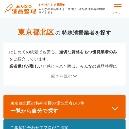
8
おかげさまで
周年
みんなの遺品整理は、片付け・遺品整理業者の検索
サイトです
メニュー
東京都北区
の
特殊清掃
はじめての依頼でも安心。
適切な資格をもつ優良業者のみ
をご紹介しています。
業者選びが難しい
と感じられた際は、みんなの遺品整理に
ご相談ください。
続きを読む
専門の相談員が、
あなたにぴったりな業者をご提案
いたし
ます。
東京都北区
の
特殊清掃
の優良業者
143
件
優良業者とは
一覧から自分で探す
一般財団法人遺品整理認定協会、および一般社団法
人事件現場特殊清掃センターと提携し、「遺品整理
ご希望に合わせてプロがご提案
士」資格を持つ事業者のみ掲載しています。