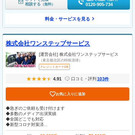
相談する
0120-905-734
（無料）
料金・サービスを見る
株式会社ワンステップサービス
[運営会社]
株式会社ワンステップサービス
（東京都北区の特殊清掃）
クレジットカードOK
4.91
103
口コミ・評判
件
お気に入りに追加
◆急ぎのご依頼も受け付けます
◆多数のメディア出演実績
◆全国どこでも対応
◆新型コロナ対策済...