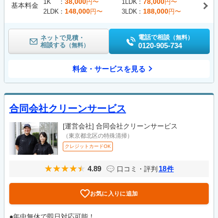
38,000
78,000
1K
円〜
1LDK
円〜
基本料金
148,000
188,000
2LDK
円〜
3LDK
円〜
電話で相談
ネットで見積・
（無料）
相談する
0120-905-734
（無料）
料金・サービスを見る
合同会社クリーンサービス
[運営会社]
合同会社クリーンサービス
（東京都北区の特殊清掃）
クレジットカードOK
4.89
18
口コミ・評判
件
お気に入りに追加
●年中無休で即日対応可能！