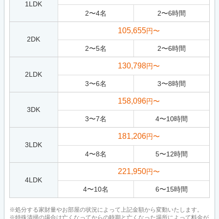
1LDK
2
〜
4
名
2
〜
6
時間
105,655
円〜
2DK
2
〜
5
名
2
〜
6
時間
130,798
円〜
2LDK
3
〜
6
名
3
〜
8
時間
158,096
円〜
3DK
3
〜
7
名
4
〜
10
時間
181,206
円〜
3LDK
4
〜
8
名
5
〜
12
時間
221,950
円〜
4LDK
4
〜
10
名
6
〜
15
時間
※処分する家財量やお部屋の状況によって上記金額から変動いたします。
※特殊清掃の場合は亡くなってからの時期と亡くなった場所によって料金が