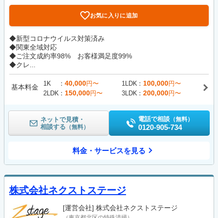
お気に入りに追加
◆新型コロナウイルス対策済み
◆関東全域対応
◆ご注文成約率98% お客様満足度99%
◆クレ...
40,000
100,000
1K
円〜
1LDK
円〜
基本料金
150,000
200,000
2LDK
円〜
3LDK
円〜
電話で相談
ネットで見積・
（無料）
相談する
0120-905-734
（無料）
料金・サービスを見る
株式会社ネクストステージ
[運営会社]
株式会社ネクストステージ
（東京都北区の特殊清掃）