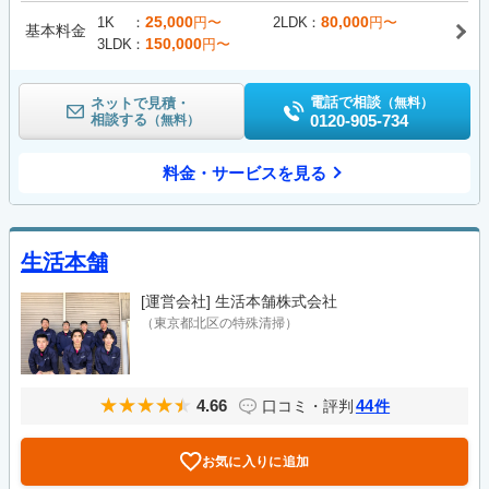
25,000
80,000
1K
円〜
2LDK
円〜
基本料金
150,000
3LDK
円〜
電話で相談
ネットで見積・
（無料）
相談する
0120-905-734
（無料）
料金・サービスを見る
生活本舗
[運営会社]
生活本舗株式会社
（東京都北区の特殊清掃）
4.66
44
口コミ・評判
件
お気に入りに追加