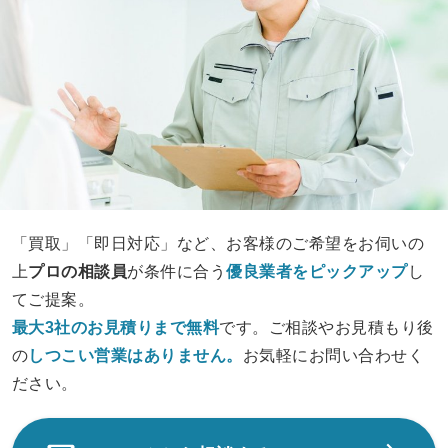
「買取」「即日対応」など、お客様のご希望をお伺いの
上
プロの相談員
が条件に合う
優良業者をピックアップ
し
てご提案。
最大3社のお見積りまで無料
です。ご相談やお見積もり後
の
しつこい営業は
ありません。
お気軽にお問い合わせく
ださい。