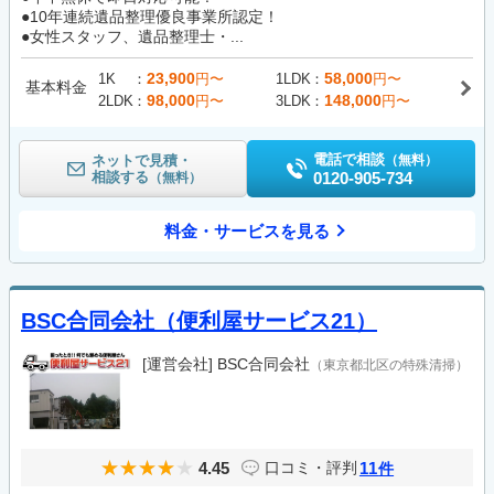
●10年連続遺品整理優良事業所認定！
●女性スタッフ、遺品整理士・...
23,900
58,000
1K
円〜
1LDK
円〜
基本料金
98,000
148,000
2LDK
円〜
3LDK
円〜
電話で相談
ネットで見積・
（無料）
相談する
0120-905-734
（無料）
料金・サービスを見る
BSC合同会社（便利屋サービス21）
[運営会社]
BSC合同会社
（東京都北区の特殊清掃）
4.45
11
口コミ・評判
件