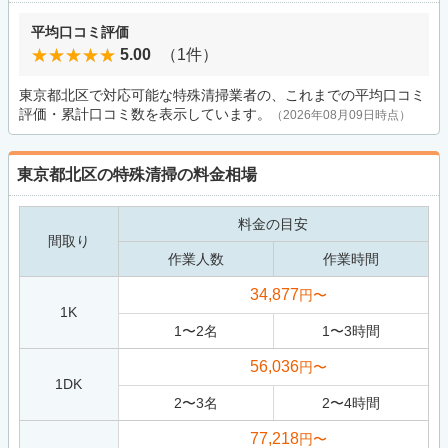
平均口コミ評価
5.00
（1件）
東京都北区で対応可能な特殊清掃業者の、これまでの平均口コミ
評価・累計口コミ数を表示しています。
（2026年08月09日時点）
東京都北区の特殊清掃の料金相場
料金の目安
間取り
作業人数
作業時間
34,877
円〜
1K
1
〜
2
名
1
〜
3
時間
56,036
円〜
1DK
2
〜
3
名
2
〜
4
時間
77,218
円〜