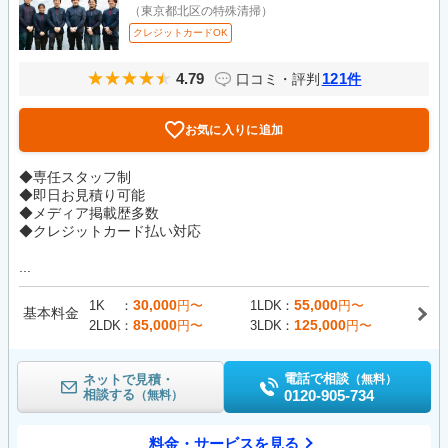
（東京都北区の特殊清掃）
クレジットカードOK
4.79
121
口コミ・評判
件
お気に入りに追加
◆専任スタッフ制
◆即日お見積り可能
◆メディア掲載歴多数
◆クレジットカード払い対応
...
30,000
55,000
1K
円〜
1LDK
円〜
基本料金
85,000
125,000
2LDK
円〜
3LDK
円〜
電話で相談
ネットで見積・
（無料）
相談する
0120-905-734
（無料）
料金・サービスを見る