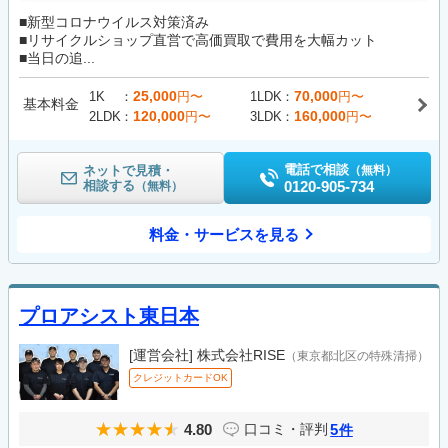
■新型コロナウイルス対策済み
■リサイクルショップ直営で高価買取で費用を大幅カット
■当日の追...
25,000
70,000
1K
円〜
1LDK
円〜
基本料金
120,000
160,000
2LDK
円〜
3LDK
円〜
電話で相談
ネットで見積・
（無料）
相談する
0120-905-734
（無料）
料金・サービスを見る
プロアシスト東日本
[運営会社]
株式会社RISE
（東京都北区の特殊清掃）
クレジットカードOK
4.80
5
口コミ・評判
件