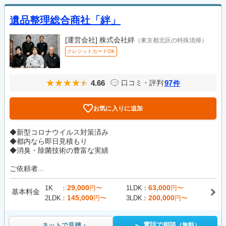
遺品整理総合商社「絆」
[運営会社]
株式会社絆
（東京都北区の特殊清掃）
クレジットカードOK
4.66
97
口コミ・評判
件
お気に入りに追加
◆新型コロナウイルス対策済み
◆都内なら即日見積もり
◆消臭・除菌技術の豊富な実績
ご依頼者...
29,000
63,000
1K
円〜
1LDK
円〜
基本料金
145,000
200,000
2LDK
円〜
3LDK
円〜
電話で相談
ネットで見積・
（無料）