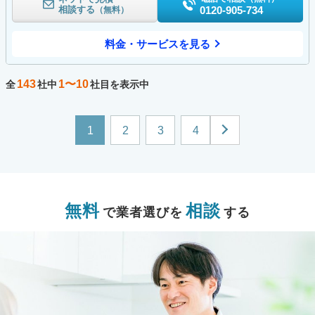
相談する
0120-905-734
（無料）
料金・サービスを見る
143
1〜10
全
社中
社目を表示中
1
2
3
4
無料
相談
で業者選びを
する