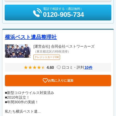
電話で相談する（通話無料）
0120-905-734
横浜ベスト遺品整理社
[運営会社]
合同会社ベストワーカーズ
（東京都北区の特殊清掃）
クレジットカードOK
4.60
10
口コミ・評判
件
お気に入りに追加
■新型コロナウイルス対策済み
■2010年設立！
■年間300件の実績！
私たち横浜ベスト遺...