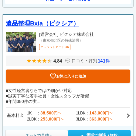
遺品整理Bxia（ビクシア）
[運営会社]
ビクシア株式会社
（東京都北区の特殊清掃）
クレジットカードOK
4.84
141
口コミ・評判
件
お気に入りに追加
■女性経営者ならではの細かい対応
■誠実丁寧な若手社員・女性スタッフが活躍
■年間350件の実...
38,500
143,000
1K
円〜
1LDK
円〜
基本料金
253,000
363,000
2LDK
円〜
3LDK
円〜
電話で相談
ネットで見積・
（無料）