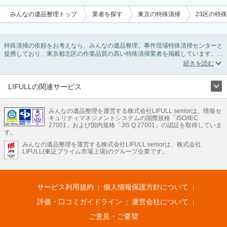
みんなの遺品整理トップ
業者を探す
東京の特殊清掃
23区の特
特殊清掃の依頼をお考えなら、みんなの遺品整理。事件現場特殊清掃センターと
提携しており、東京都北区の作業品質の高い特殊清掃業者を掲載しています。孤
独死・孤立死に伴う不用品の処分・回収・引き取りから、事件・事故・自殺現場
などの血液や体液の除去、ハエやウジなどの害虫駆除まで対応しています。東京
都北区の特殊清掃の料金相場情報だけで業者を決められない場合はリフォームに
よる原状回復・オゾン脱臭機による腐敗臭などの臭いの脱臭・消臭サービスなど
LIFULLの関連サービス
絞り込み条件を利用し検索してみましょう。
LIFULLのサービス
また故人のご遺族だけでなく不動産管理会社様やオーナー様(賃貸家主様)、行政
のご担当者様でも相談できます。
みんなの遺品整理を運営する株式会社LIFULL seniorは、情報セ
不動産・住宅
引越し
老人ホーム
地方創生
ママの就労支援
キュリティマネジメントシステムの国際規格「ISO/IEC
不動産クラウドファンディング
遺品整理
老後の暮らし情報
27001」および国内規格「JIS Q 27001」の認証を取得していま
農業技術
す。
みんなの遺品整理を運営する株式会社LIFULL seniorは、株式会社
LIFULL HOME'Sのサービス
LIFULL(東証プライム市場上場)のグループ企業です。
不動産・住宅
マンション
一戸建て
注文住宅
リノベーション
不動産査定
マンション専門売却査定
不動産投資
アドバイザー
住まいの窓口
住宅ローン
住まいインデックス
プライスマップ
不動産アーカイブ
空き家バンク
家賃相場
不動産会社
まちむすび
サービス利用規約
個人情報保護方針について
不動産用語集
住まいのお役立ち情報
LIFULL HOME'S PRESS
DIY Mag
アプリ
不動産データ
不動産転職
評価・口コミガイドライン
運営会社について
ご意見・ご要望