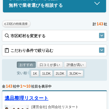
無料で業者選びを相談する
143
23区の特殊清掃
計
社
市区町村を変更する
こだわり条件で絞り込む
おすすめ
口コミが多い
評価が高い
安い順
1K
1LDK
2LDK
3LDK〜
143
1〜10
全
社中
社目を表示中
遺品整理リスタート
[運営会社]
合同会社リスタート