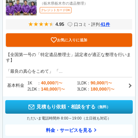
（栃木県栃木市の遺品整理）
クレジットカードOK
4.95
41
口コミ・評判
件
お気に入りに追加
【全国第一号の「特定遺品整理士」認定者が適正な整理を行いま
す】
「最良の真心をこめて」 「...
40,000
90,000
1K
円〜
1LDK
円〜
基本料金
140,000
180,000
2LDK
円〜
3LDK
円〜
見積もり依頼・相談をする
（無料）
ただいま電話時間外 8:00～19:00（土日祝も対応）
料金・サービスを見る