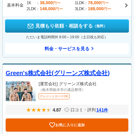
38,000
78,000
1K
円〜
1LDK
円〜
基本料金
148,000
188,000
2LDK
円〜
3LDK
円〜
見積もり依頼・相談をする
（無料）
ただいま電話時間外 8:00～19:00（土日祝も対応）
料金・サービスを見る
Green's株式会社(グリーンズ株式会社)
[運営会社]
グリーンズ株式会社
（栃木県栃木市の遺品整理）
クレジットカードOK
4.87
141
口コミ・評判
件
お気に入りに追加