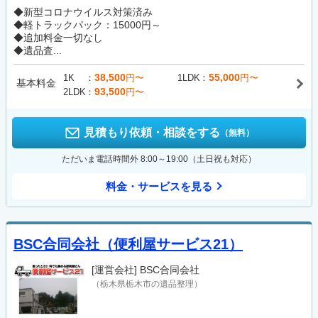
◆新型コロナウイルス対策済み
◆軽トラックパック：15000円～
◆追加料金一切なし
◆遺品査...
38,500
55,000
1K
円〜
1LDK
円〜
基本料金
93,500
2LDK
円〜
見積もり依頼・相談をする
（無料）
ただいま電話時間外 8:00～19:00（土日祝も対応）
料金・サービスを見る
BSC合同会社（便利屋サービス21）
[運営会社]
BSC合同会社
（栃木県栃木市の遺品整理）