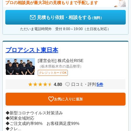
3
プロの相談員が最大
社の見積もりまで手配します
見積もり依頼・相談をする
（無料）
ただいま電話時間外 受付 8:00～19:00（土日祝も対応）
プロアシスト東日本
[運営会社]
株式会社RISE
（栃木県栃木市の遺品整理）
クレジットカードOK
4.80
5
口コミ・評判
件
お気に入りに追加
◆新型コロナウイルス対策済み
◆関東全域対応
◆ご注文成約率98% お客様満足度99%
◆クレ...