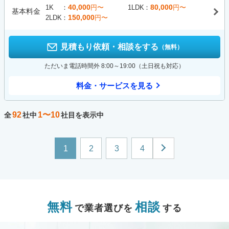
40,000
80,000
1K
円〜
1LDK
円〜
基本料金
150,000
2LDK
円〜
見積もり依頼・相談をする
（無料）
ただいま電話時間外 8:00～19:00（土日祝も対応）
料金・サービスを見る
92
1〜10
全
社中
社目を表示中
1
2
3
4
無料
相談
で業者選びを
する