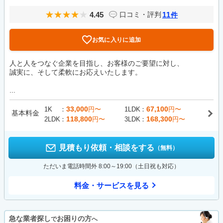
4.45
11
口コミ・評判
件
お気に入りに追加
人と人をつなぐ企業を目指し、お客様のご要望に対し、
誠実に、そして柔軟にお応えいたします。
...
33,000
67,100
1K
円〜
1LDK
円〜
基本料金
118,800
168,300
2LDK
円〜
3LDK
円〜
見積もり依頼・相談をする
（無料）
ただいま電話時間外 8:00～19:00（土日祝も対応）
料金・サービスを見る
急な業者探し
お困りの方
で
へ