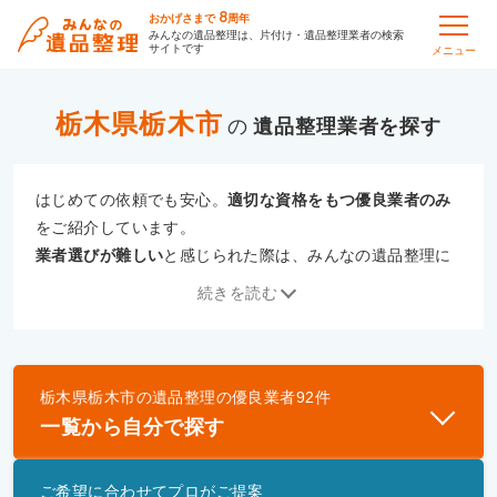
8
おかげさまで
周年
みんなの遺品整理は、片付け・遺品整理業者の検索
サイトです
メニュー
栃木県栃木市
の
遺品整理
はじめての依頼でも安心。
適切な資格をもつ優良業者のみ
をご紹介しています。
業者選びが難しい
と感じられた際は、みんなの遺品整理に
ご相談ください。
続きを読む
専門の相談員が、
あなたにぴったりな業者をご提案
いたし
ます。
栃木県栃木市
の
遺品整理
の優良業者
92
件
優良業者とは
一覧から自分で探す
一般財団法人遺品整理認定協会、および一般社団法
人事件現場特殊清掃センターと提携し、「遺品整理
ご希望に合わせてプロがご提案
士」資格を持つ事業者のみ掲載しています。