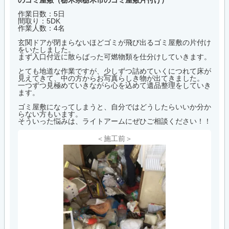
作業日数：5日
間取り：5DK
作業人数：4名
玄関ドアが閉まらないほどゴミが飛び出るゴミ屋敷の片付け
をいたしました。
まず入口付近に散らばった可燃物類を仕分けしていきます。
とても地道な作業ですが、少しずつ詰めていくにつれて床が
見えてきて、中の方からお写真らしき物が出てきました。
一つずつ見極めていきながら心を込めて遺品整理をしていき
ます。
ゴミ屋敷になってしまうと、自分ではどうしたらいいか分か
らない方もいます。
そういった悩みは、ライトアームにぜひご相談ください！！
＜施工前＞