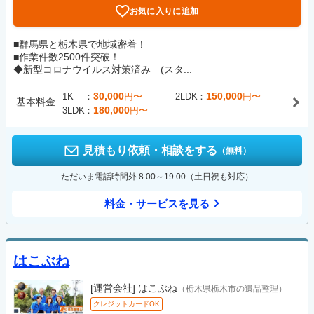
お気に入りに追加
■群馬県と栃木県で地域密着！
■作業件数2500件突破！
◆新型コロナウイルス対策済み (スタ...
30,000
150,000
1K
円〜
2LDK
円〜
基本料金
180,000
3LDK
円〜
見積もり依頼・相談をする
（無料）
ただいま電話時間外 8:00～19:00（土日祝も対応）
料金・サービスを見る
はこぶね
[運営会社]
はこぶね
（栃木県栃木市の遺品整理）
クレジットカードOK