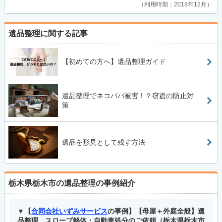
利用時期：2018年12月
遺品整理に関する記事
【初めての方へ】遺品整理ガイド
遺品整理でネコババ被害！？窃盗の防止対
策
遺品を形見として残す方法
栃木県栃木市の遺品整理の事例紹介
【
合同会社いずみサービス
の事例】【母屋＋外庭全般】遺
品整理、スロープ解体・自動車処分のご依頼（栃木県栃木市