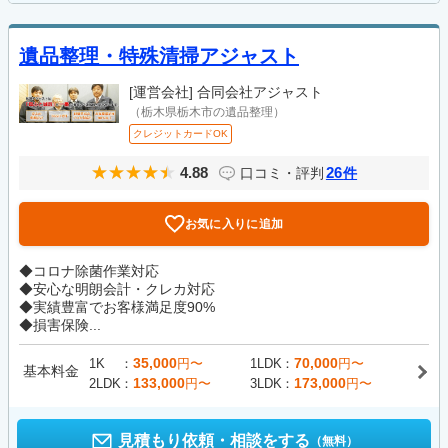
遺品整理・特殊清掃アジャスト
[運営会社]
合同会社アジャスト
（栃木県栃木市の遺品整理）
クレジットカードOK
4.88
26
口コミ・評判
件
お気に入りに追加
◆コロナ除菌作業対応
◆安心な明朗会計・クレカ対応
◆実績豊富でお客様満足度90%
◆損害保険...
35,000
70,000
1K
円〜
1LDK
円〜
基本料金
133,000
173,000
2LDK
円〜
3LDK
円〜
見積もり依頼・相談をする
（無料）