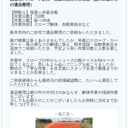
の遺品整理）
【間取り】母屋＋外庭全般
【作業日数】7日間
【作業人数】延べ30名
【作業内容】スロープ解体、自動車処分など
栃木市内のご自宅で遺品整理のご依頼をいただきました。
家の物量は多くありませんでしたが、外庭のスロープ・カー
ポート・鳥小屋などの解体に加え、樹木伐採・自動車処分を
追加でご依頼いただき、予定より長い作業日数と人数を要し
ました。
作業中、スロープの中からジュースの瓶ケースが66ケース
出てくるなど、思いもよらぬハプニングも起こりましたが、
弊社の「丁寧な作業」を合言葉にスタッフ全員で最後までや
りきることが出来ました。
ご依頼者様からも最終日の現場確認際に、たいへん満足して
いただけました。
遺品整理は家の中の片付けのみならず、解体作業や伐採作業
もございます。
少しでもお困りのことがございましたらお気軽に当社までお
申しつけ下さい。
＜施工前＞