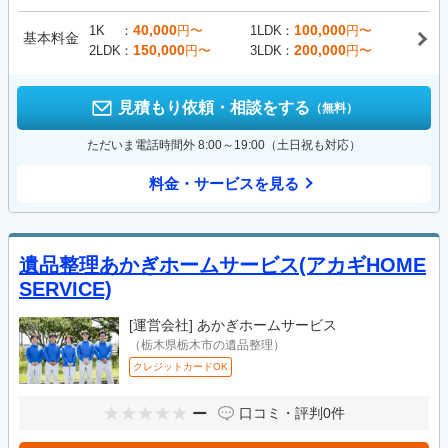
40,000
100,000
1K
円〜
1LDK
円〜
基本料金
150,000
200,000
2LDK
円〜
3LDK
円〜
見積もり依頼・相談をする
（無料）
ただいま電話時間外 8:00～19:00（土日祝も対応）
料金・サービスを見る
遺品整理あかぎホームサービス(アカギHOME
SERVICE)
[運営会社]
あかぎホームサービス
（栃木県栃木市の遺品整理）
クレジットカードOK
ー
口コミ・評判
0件