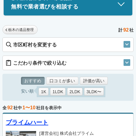
無料で業者選びを相談する
92
栃木の遺品整理
計
社
市区町村を変更する
こだわり条件で絞り込む
おすすめ
口コミが多い
評価が高い
安い順
1K
1LDK
2LDK
3LDK〜
92
1〜10
全
社中
社目を表示中
プライムハート
[運営会社]
株式会社プライム