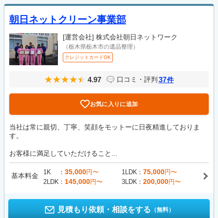
朝日ネットクリーン事業部
[運営会社]
株式会社朝日ネットワーク
（栃木県栃木市の遺品整理）
クレジットカードOK
4.97
37
口コミ・評判
件
お気に入りに追加
当社は常に親切、丁寧、笑顔をモットーに日夜精進しておりま
す。
お客様に満足していただけること...
35,000
75,000
1K
円〜
1LDK
円〜
基本料金
145,000
200,000
2LDK
円〜
3LDK
円〜
見積もり依頼・相談をする
（無料）