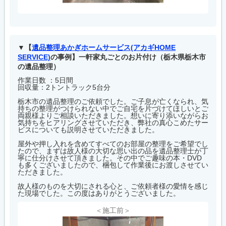
【
遺品整理あかぎホームサービス(アカギHOME
SERVICE)
の事例】一軒家丸ごとのお片付け（栃木県栃木市
の遺品整理）
作業日数 ：5日間
回収量：2トントラック5台分
栃木市の遺品整理のご依頼でした。ご子息が亡くなられ、気
持ちの整理がつけられない中でご自宅を片づけてほしいとご
両親様よりご相談いただきました。想いに寄り添いながらお
気持ちをヒアリングさせていただき、弊社の真心こめたサー
ビスについても説明させていただきました。
屋外や押し入れを含めてすべてのお部屋の整理をご希望でし
たので、まずは故人様の大切な思い出の品を遺品整理士が丁
寧に仕分けさせて頂きました。その中でご趣味の本・DVD
も多くございましたので、梱包して作業後にお渡しさせてい
ただきました。
故人様のものを大切にされる心と、ご依頼者様の愛情を感じ
た現場でした。この度はありがとうございました。
＜施工前＞