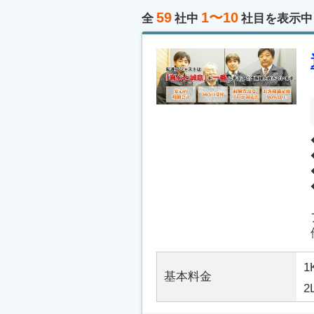
59
1〜10
全
社中
社目を表示中
1
基本料金
2