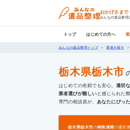
おかげさまで
みんなの遺品整理
トップ
はじめての方へ
業
みんなの遺品整理トップ
業者を探す
栃木県栃木市
はじめての依頼でも安心。
適切
業者選びが難しい
と感じられた
専門の相談員が、
あなたにぴっ
栃木県栃木市
の
特殊清掃
の優良