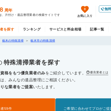
8
無
0
周年
は、片付け・遺品整理業者の検索サイトです
お気に入り
者を探す
ランキング
サービスと料金相場
記事一覧
栃木の特殊清掃
栃木市の特殊清掃
の
特殊清掃
業者を探す
優良業者とは
な資格をもつ優良業者のみ
をご紹介しています。
際は、みんなの遺品整理にご相談ください。
たりな業者をご提案
いたします。
業者
59
件
ご希望に合わせてプロがご提