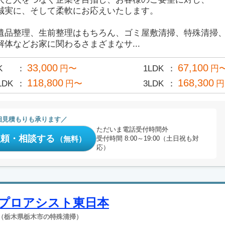
誠実に、そして柔軟にお応えいたします。
遺品整理、生前整理はもちろん、ゴミ屋敷清掃、特殊清掃
解体などお家に関わるさまざまなサ...
33,000
67,100
K
円〜
1LDK
円
118,800
168,300
LDK
円〜
3LDK
円
相見積もりも承ります
ただいま電話受付時間外
依頼・相談する
（無料）
受付時間 8:00～19:00（土日祝も対
応）
プロアシスト東日本
（栃木県栃木市の特殊清掃）