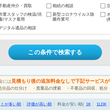
不動産仲介・買取
相続の相談
作業スタッフの検温/消
新型コロナウイルス除
毒/マスク着用
菌作業可
(
デジタル遺品の相談
この条件で検索する
見積もり後の追加料金なしで下記サービスが
金には
処分品の仕分け
貴重品の捜索
不要品の回収、処分
コミが多い順
評価が高い順
料金が安い順
1K
1LDK