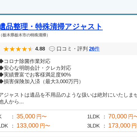
遺品整理・特殊清掃アジャスト
（栃木県栃木市の特殊清掃）
4.88
口コミ・評判
26
件
◆コロナ除菌作業対応
◆安心な明朗会計・クレカ対応
◆実績豊富でお客様満足度90%
◆損害保険加入済（最大3,000万円）
アジャストは遺品を不用品のような扱いは絶対にいたしま
他人から...
35,000
70,000
K
円〜
1LDK
円
133,000
173,000
LDK
円〜
3LDK
円