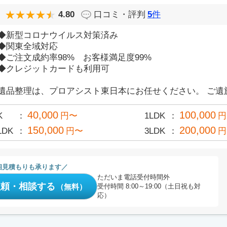
4.80
口コミ・評判
5
件
◆新型コロナウイルス対策済み
◆関東全域対応
◆ご注文成約率98% お客様満足度99%
◆クレジットカードも利用可
遺品整理は、プロアシスト東日本にお任せください。 ご遺族
40,000
100,000
K
円〜
1LDK
円
150,000
200,000
LDK
円〜
3LDK
円
相見積もりも承ります
ただいま電話受付時間外
依頼・相談する
（無料）
受付時間 8:00～19:00（土日祝も対
応）