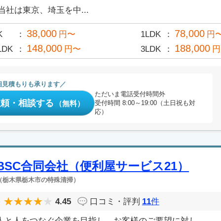
当社は東京、埼玉を中...
38,000
78,000
K
円〜
1LDK
円
148,000
188,000
LDK
円〜
3LDK
円
相見積もりも承ります
ただいま電話受付時間外
依頼・相談する
（無料）
受付時間 8:00～19:00（土日祝も対
応）
BSC合同会社（便利屋サービス21）
（栃木県栃木市の特殊清掃）
4.45
口コミ・評判
11
件
人と人をつなぐ企業を目指し、お客様のご要望に対し、