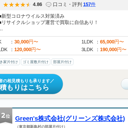
4.86
口コミ・評判
157
件
■新型コロナウイルス対策済み
■リサイクルショップ運営で買取に自信あり！
..
K
30,000
円〜
1LDK
65,000
円〜
LDK
120,000
円〜
3LDK
190,000
円〜
き家片付け
ゴミ屋敷片付け
部屋片付け
者の相見積もりも承ります
見積もりはこちら
2
位
Green's株式会社(グリーンズ株式会社)
（東京都新島村の部屋片付け）