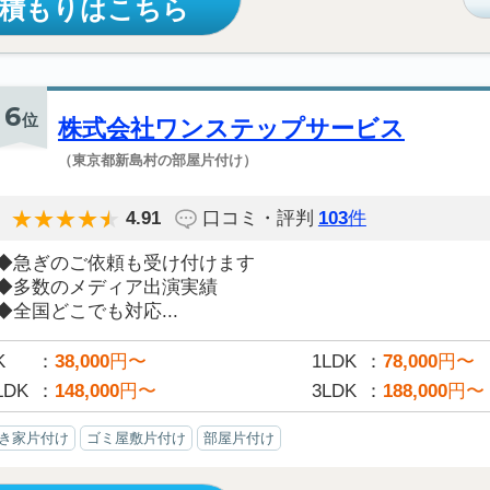
見積もりはこちら
6
位
株式会社ワンステップサービス
（東京都新島村の部屋片付け）
4.91
口コミ・評判
103
件
◆急ぎのご依頼も受け付けます
◆多数のメディア出演実績
◆全国どこでも対応...
K
38,000
円〜
1LDK
78,000
円〜
LDK
148,000
円〜
3LDK
188,000
円〜
き家片付け
ゴミ屋敷片付け
部屋片付け