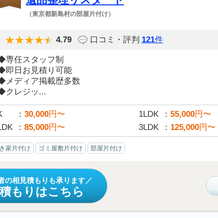
（東京都新島村の部屋片付け）
4.79
口コミ・評判
121
件
◆専任スタッフ制
◆即日お見積り可能
◆メディア掲載歴多数
◆クレジッ...
K
30,000
円〜
1LDK
55,000
円〜
LDK
85,000
円〜
3LDK
125,000
円〜
き家片付け
ゴミ屋敷片付け
部屋片付け
者の相見積もりも承ります
見積もりはこちら