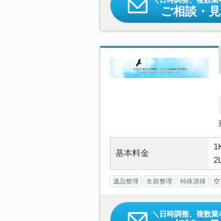
ご相談・
1
基本料金
2
遺品整理
生前整理
特殊清掃
空
日時調整、複数業