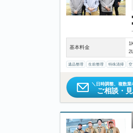
.
1
基本料金
2
遺品整理
生前整理
特殊清掃
空
日時調整、複数業
ご相談・