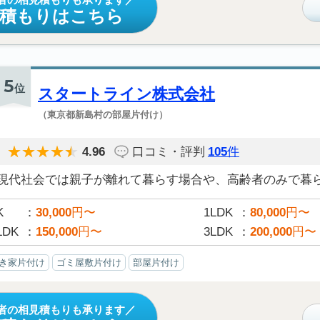
見積もりはこちら
5
位
スタートライン株式会社
（東京都新島村の部屋片付け）
4.96
口コミ・評判
105
件
現代社会では親子が離れて暮らす場合や、高齢者のみで暮らす
K
30,000
円〜
1LDK
80,000
円〜
LDK
150,000
円〜
3LDK
200,000
円〜
き家片付け
ゴミ屋敷片付け
部屋片付け
者の相見積もりも承ります