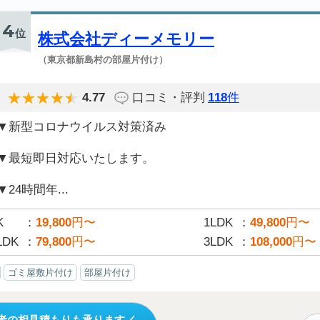
4
位
株式会社ディーメモリー
（東京都新島村の部屋片付け）
4.77
口コミ・評判
118
件
▼新型コロナウイルス対策済み
▼最短即日対応いたします。
▼24時間年...
K
19,800
円〜
1LDK
49,800
円〜
LDK
79,800
円〜
3LDK
108,000
円〜
ゴミ屋敷片付け
部屋片付け
者の相見積もりも承ります