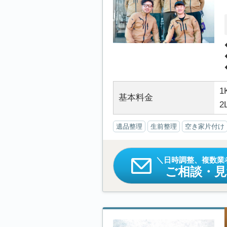
1
基本料金
2
遺品整理
生前整理
空き家片付け
日時調整、複数業
ご相談・