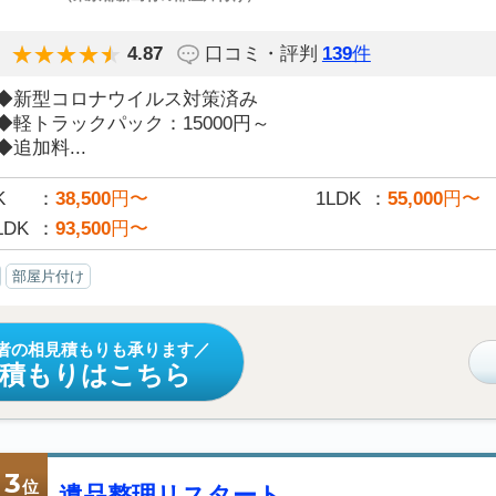
4.87
口コミ・評判
139
件
◆新型コロナウイルス対策済み
◆軽トラックパック：15000円～
◆追加料...
K
38,500
円〜
1LDK
55,000
円〜
LDK
93,500
円〜
部屋片付け
者の相見積もりも承ります
見積もりはこちら
3
位
遺品整理リスタート