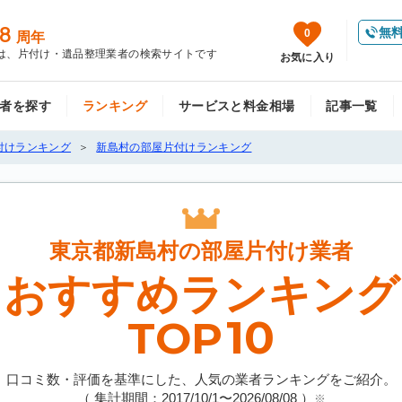
8
無
0
周年
は、片付け・遺品整理業者の検索サイトです
お気に入り
者を探す
ランキング
サービスと料金相場
記事一覧
付けランキング
新島村の部屋片付けランキング
東京都新島村の
部屋片付け業者
おすすめランキング
10
TOP
口コミ数・評価を基準にした、人気の業者ランキングをご紹介。
（ 集計期間：2017/10/1〜
2026/08/08
）
※