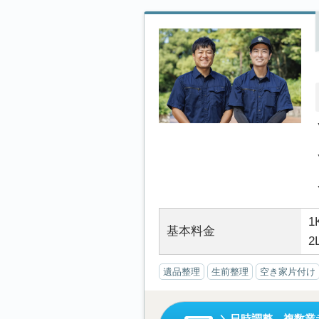
1
基本料金
2
遺品整理
生前整理
空き家片付け
日時調整、複数業