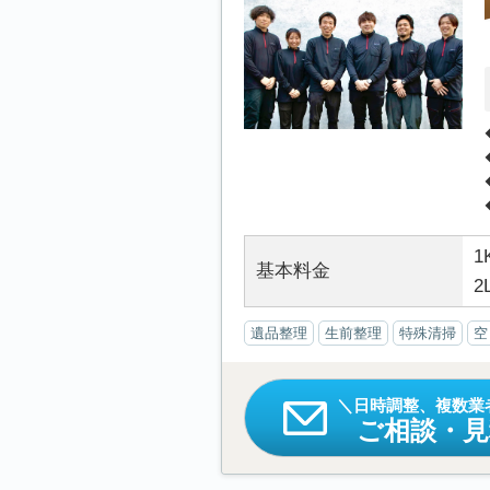
1
基本料金
2
遺品整理
生前整理
特殊清掃
空
日時調整、複数業
ご相談・