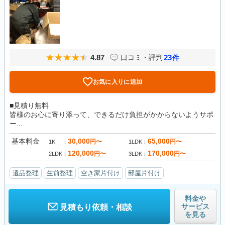
4.87
23
口コミ・評判
件
お気に入りに追加
■見積り無料
皆様のお心に寄り添って、できるだけ負担がかからないようサポ
ー...
基本料金
30,000
65,000
円〜
円〜
1K
1LDK
120,000
170,000
円〜
円〜
2LDK
3LDK
遺品整理
生前整理
空き家片付け
部屋片付け
料金や
サービス
見積もり依頼・相談
を見る