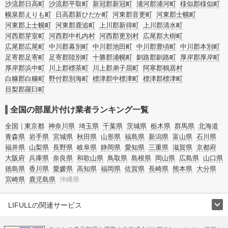
沙流郡日高町
沙流郡平取町
新冠郡新冠町
浦河郡浦河町
様似郡様似町
幌泉郡えりも町
日高郡新ひだか町
河東郡音更町
河東郡士幌町
河東郡上士幌町
河東郡鹿追町
上川郡新得町
上川郡清水町
河西郡芽室町
河西郡中札内村
河西郡更別村
広尾郡大樹町
広尾郡広尾町
中川郡幕別町
中川郡池田町
中川郡豊頃町
中川郡本別町
足寄郡足寄町
足寄郡陸別町
十勝郡浦幌町
釧路郡釧路町
厚岸郡厚岸町
厚岸郡浜中町
川上郡標茶町
川上郡弟子屈町
阿寒郡鶴居村
白糠郡白糠町
野付郡別海町
標津郡中標津町
標津郡標津町
目梨郡羅臼町
全国の部屋片付け業者ランキング一覧
全国
東京都
神奈川県
埼玉県
千葉県
茨城県
栃木県
群馬県
北海道
青森県
岩手県
宮城県
秋田県
山形県
福島県
新潟県
富山県
石川県
福井県
山梨県
長野県
岐阜県
静岡県
愛知県
三重県
滋賀県
京都府
大阪府
兵庫県
奈良県
和歌山県
鳥取県
島根県
岡山県
広島県
山口県
徳島県
香川県
愛媛県
高知県
福岡県
佐賀県
長崎県
熊本県
大分県
宮崎県
鹿児島県
沖縄県
LIFULLの関連サービス
LIFULLのサービス