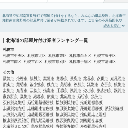
北海道空知郡南富良野町で部屋片付けをするなら、みんなの遺品整理。北海道空
知郡南富良野町の部屋片付け業者が掲載されています。ご自宅の不用品回収や処
分品の仕分け、貴重品の捜索などの依頼ができます。北海道空知郡南富良野町の
部屋片付けの料金相場情報だけで業者を決められない場合は、不用品の買取、ハ
ウスクリーニング、女性スタッフ対応など、希望のオプションサービスで絞り込
み条件を利用し検索してみましょう。部屋片付けはいつか着手しようと思ってい
北海道の部屋片付け業者ランキング一覧
ると、ついつい後回しになってしまいますが、不用品だと思っていたものに思わ
ぬ買取額が付いていることもあります。
札幌市
ご自分で無理なくできる片付け方法やご実家の片付けノウハウもお届けしていま
札幌市中央区
札幌市北区
札幌市東区
札幌市白石区
札幌市豊平区
すので、ぜひあわせてご覧ください。
札幌市南区
札幌市西区
札幌市厚別区
札幌市手稲区
札幌市清田区
その他
函館市
小樽市
旭川市
室蘭市
釧路市
帯広市
北見市
夕張市
岩見沢市
網走市
留萌市
苫小牧市
稚内市
美唄市
芦別市
江別市
赤平市
紋別市
士別市
名寄市
三笠市
根室市
千歳市
滝川市
砂川市
歌志内市
深川市
富良野市
登別市
恵庭市
伊達市
北広島市
石狩市
北斗市
石狩郡当別町
石狩郡新篠津村
松前郡松前町
松前郡福島町
上磯郡知内町
上磯郡木古内町
亀田郡七飯町
茅部郡鹿部町
茅部郡森町
二海郡八雲町
山越郡長万部町
檜山郡江差町
檜山郡上ノ国町
檜山郡厚沢部町
爾志郡乙部町
奥尻郡奥尻町
瀬棚郡今金町
久遠郡せたな町
島牧郡島牧村
寿都郡寿都町
寿都郡黒松内町