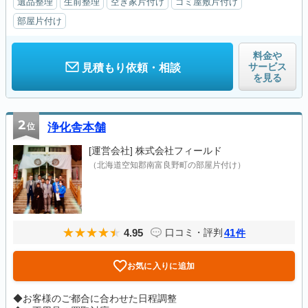
遺品整理
生前整理
空き家片付け
ゴミ屋敷片付け
部屋片付け
料金や
サービス
見積もり依頼・相談
を見る
2
位
浄化舎本舗
[運営会社]
株式会社フィールド
（北海道空知郡南富良野町の部屋片付け）
4.95
41
口コミ・評判
件
お気に入りに追加
◆お客様のご都合に合わせた日程調整