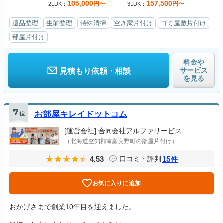
105,000
157,500
円〜
円〜
2LDK
3LDK
遺品整理
生前整理
特殊清掃
空き家片付け
ゴミ屋敷片付け
部屋片付け
料金や
サービス
見積もり依頼・相談
を見る
7
位
お部屋キレイドットコム
[運営会社]
合同会社アルファサービス
（北海道空知郡南富良野町の部屋片付け）
4.53
15
口コミ・評判
件
お気に入りに追加
おかげさまで創業10年目を迎えました。