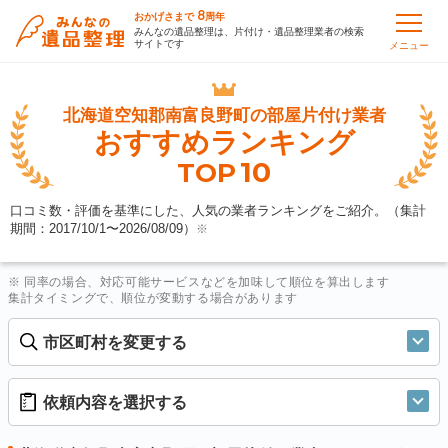
8
おかげさまで
周年
みんなの遺品整理は、片付け・遺品整理業者の検索
サイトです
メニュー
北海道空知郡南富良野町の
部屋片付け業者
おすすめランキング
10
TOP
口コミ数・評価を基準にした、人気の業者ランキングをご紹介。（集計
期間：2017/10/1〜
2026/08/09
）
※
※ 同率の場合、対応可能サービスなどを加味して順位を算出します
集計タイミングで、順位が変動する場合があります
市区町村を変更する
依頼内容を選択する