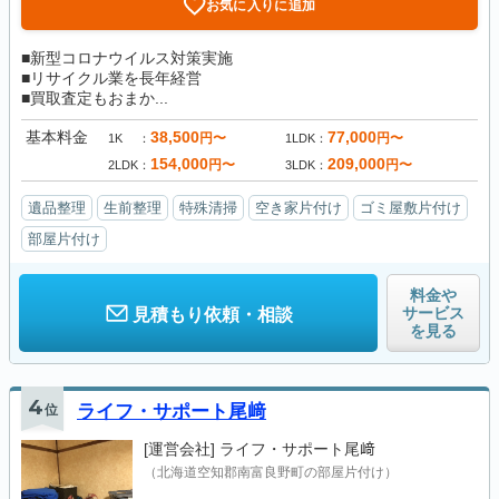
お気に入りに追加
■新型コロナウイルス対策実施
■リサイクル業を長年経営
■買取査定もおまか...
基本料金
38,500
77,000
円〜
円〜
1K
1LDK
154,000
209,000
円〜
円〜
2LDK
3LDK
遺品整理
生前整理
特殊清掃
空き家片付け
ゴミ屋敷片付け
部屋片付け
料金や
サービス
見積もり依頼・相談
を見る
4
位
ライフ・サポート尾﨑
[運営会社]
ライフ・サポート尾﨑
（北海道空知郡南富良野町の部屋片付け）