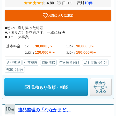
4.80
10
口コミ・評判
件
お気に入りに追加
■想いに寄り添った対応
■お困りごとを見逃さず、一緒に解決
■リユース事業...
基本料金
30,000
90,000
円〜
円〜
1K
1LDK
120,000
180,000
円〜
円〜
2LDK
3LDK
遺品整理
生前整理
特殊清掃
空き家片付け
ゴミ屋敷片付け
部屋片付け
料金や
サービス
見積もり依頼・相談
を見る
10
位
遺品整理の「ななかまど」