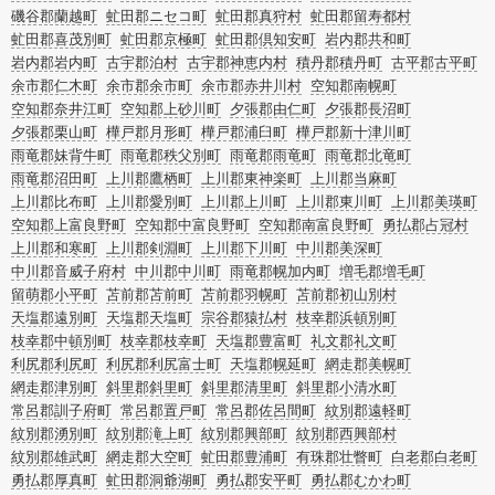
磯谷郡蘭越町
虻田郡ニセコ町
虻田郡真狩村
虻田郡留寿都村
虻田郡喜茂別町
虻田郡京極町
虻田郡倶知安町
岩内郡共和町
岩内郡岩内町
古宇郡泊村
古宇郡神恵内村
積丹郡積丹町
古平郡古平町
余市郡仁木町
余市郡余市町
余市郡赤井川村
空知郡南幌町
空知郡奈井江町
空知郡上砂川町
夕張郡由仁町
夕張郡長沼町
夕張郡栗山町
樺戸郡月形町
樺戸郡浦臼町
樺戸郡新十津川町
雨竜郡妹背牛町
雨竜郡秩父別町
雨竜郡雨竜町
雨竜郡北竜町
雨竜郡沼田町
上川郡鷹栖町
上川郡東神楽町
上川郡当麻町
上川郡比布町
上川郡愛別町
上川郡上川町
上川郡東川町
上川郡美瑛町
空知郡上富良野町
空知郡中富良野町
空知郡南富良野町
勇払郡占冠村
上川郡和寒町
上川郡剣淵町
上川郡下川町
中川郡美深町
中川郡音威子府村
中川郡中川町
雨竜郡幌加内町
増毛郡増毛町
留萌郡小平町
苫前郡苫前町
苫前郡羽幌町
苫前郡初山別村
天塩郡遠別町
天塩郡天塩町
宗谷郡猿払村
枝幸郡浜頓別町
枝幸郡中頓別町
枝幸郡枝幸町
天塩郡豊富町
礼文郡礼文町
利尻郡利尻町
利尻郡利尻富士町
天塩郡幌延町
網走郡美幌町
網走郡津別町
斜里郡斜里町
斜里郡清里町
斜里郡小清水町
常呂郡訓子府町
常呂郡置戸町
常呂郡佐呂間町
紋別郡遠軽町
紋別郡湧別町
紋別郡滝上町
紋別郡興部町
紋別郡西興部村
紋別郡雄武町
網走郡大空町
虻田郡豊浦町
有珠郡壮瞥町
白老郡白老町
勇払郡厚真町
虻田郡洞爺湖町
勇払郡安平町
勇払郡むかわ町