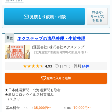
料金や
サービス
見積もり依頼・相談
を見る
6
位
ネクステップの遺品整理・生前整理
[運営会社]
株式会社ネクステップ
（北海道空知郡南富良野町の部屋片付け）
4.93
14
口コミ・評判
件
お気に入りに追加
★日本経済新聞・北海道新聞も取材
★新型コロナウイルス対策済み
(スタッ...
基本料金
35,000
70,000
円〜
円〜
1K
1LDK