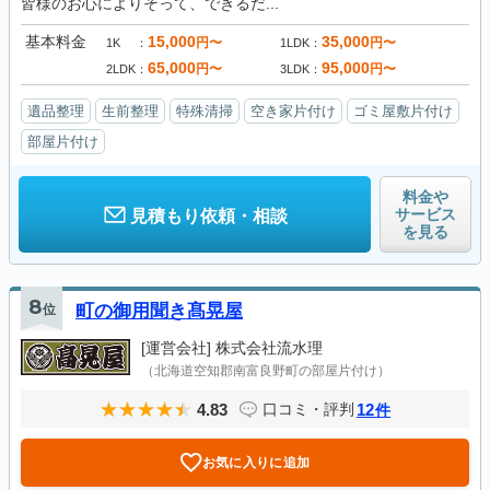
皆様のお心によりそって、できるだ...
基本料金
15,000
35,000
円〜
円〜
1K
1LDK
65,000
95,000
円〜
円〜
2LDK
3LDK
遺品整理
生前整理
特殊清掃
空き家片付け
ゴミ屋敷片付け
部屋片付け
料金や
サービス
見積もり依頼・相談
を見る
8
位
町の御用聞き髙晃屋
[運営会社]
株式会社流水理
（北海道空知郡南富良野町の部屋片付け）
4.83
12
口コミ・評判
件
お気に入りに追加