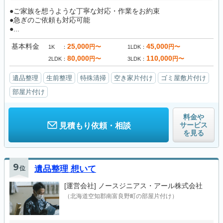
●ご家族を想うような丁寧な対応・作業をお約束
●急ぎのご依頼も対応可能
●...
基本料金
25,000
45,000
円〜
円〜
1K
1LDK
80,000
110,000
円〜
円〜
2LDK
3LDK
遺品整理
生前整理
特殊清掃
空き家片付け
ゴミ屋敷片付け
部屋片付け
料金や
サービス
見積もり依頼・相談
を見る
9
位
遺品整理 想いて
[運営会社]
ノースジニアス・アール株式会社
（北海道空知郡南富良野町の部屋片付け）