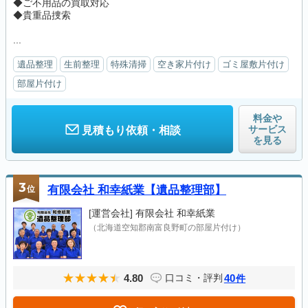
◆ご不用品の買取対応
◆貴重品捜索
...
遺品整理
生前整理
特殊清掃
空き家片付け
ゴミ屋敷片付け
部屋片付け
料金や
サービス
見積もり依頼・相談
を見る
3
位
有限会社 和幸紙業【遺品整理部】
[運営会社]
有限会社 和幸紙業
（北海道空知郡南富良野町の部屋片付け）
4.80
40
口コミ・評判
件