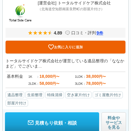
[運営会社]
トータルサイドケア株式会社
（北海道空知郡南富良野町の部屋片付け）
4.89
9
口コミ・評判
件
お気に入りに追加
トータルサイドケア株式会社が運営している遺品整理の「ななか
まど」でございま...
基本料金
18,000
38,000
円〜
円〜
1K
1LDK
58,000
78,000
円〜
円〜
2LDK
3LDK
遺品整理
生前整理
特殊清掃
空き家片付け
ゴミ屋敷片付け
部屋片付け
料金や
サービス
見積もり依頼・相談
を見る