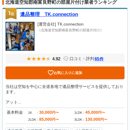
北海道空知郡南富良野町の部屋片付け業者ランキング
1
位
遺品整理 TK.connection
[運営会社]
TK.connection
（北海道空知郡南富良野町の部屋片付け）
4.92
65
口コミ・評判
件
お気に入りに追加
当社は空知を中心に全道各地で遺品整理サービスを提供しており
ます。
アット...
基本料金
30,000
45,000
円〜
円〜
1K
1LDK
85,000
130,000
円〜
円〜
2LDK
3LDK