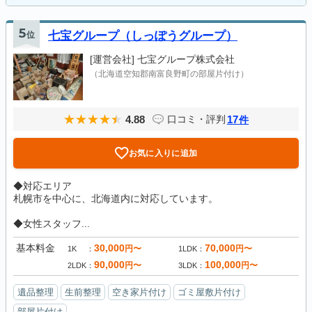
5
位
七宝グループ（しっぽうグループ）
[運営会社]
七宝グループ株式会社
（北海道空知郡南富良野町の部屋片付け）
4.88
17
口コミ・評判
件
お気に入りに追加
◆対応エリア
札幌市を中心に、北海道内に対応しています。
◆女性スタッフ...
基本料金
30,000
70,000
円〜
円〜
1K
1LDK
90,000
100,000
円〜
円〜
2LDK
3LDK
遺品整理
生前整理
空き家片付け
ゴミ屋敷片付け
部屋片付け