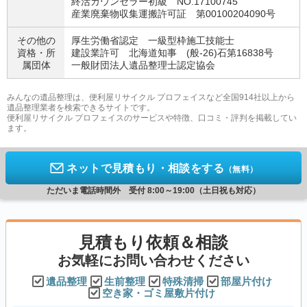
終活カウンセラー初級 NO.17100745
産業廃棄物収集運搬許可証 第00100204090号
その他の
厚生労働省認定 一級型枠施工技能士
資格・
所
建設業許可 北海道知事 (般-26)石第16838号
属団体
一般財団法人遺品整理士認定協会
みんなの遺品整理は、便利屋リサイクル プロフェイスなど全国914社以上から
遺品整理業者を検索できるサイトです。
便利屋リサイクル プロフェイスのサービスや特徴、口コミ・評判を掲載してい
ます。
ネットで見積もり・相談をする
（無料）
ただいま電話時間外 受付 8:00～19:00（土日祝も対応）
見積もり依頼＆相談
お気軽にお問い合わせください
遺品整理
生前整理
特殊清掃
部屋片付け
空き家・ゴミ屋敷片付け