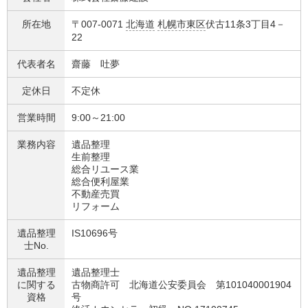
所在地
〒007-0071
北海道
札幌市東区
伏古11条3丁目4－
22
代表者名
齋藤 吐夢
定休日
不定休
営業時間
9:00～21:00
業務内容
遺品整理
生前整理
総合リユース業
総合便利屋業
不動産売買
リフォーム
遺品整理
IS10696号
士No.
遺品整理
遺品整理士
に関する
古物商許可 北海道公安委員会 第101040001904
資格
号