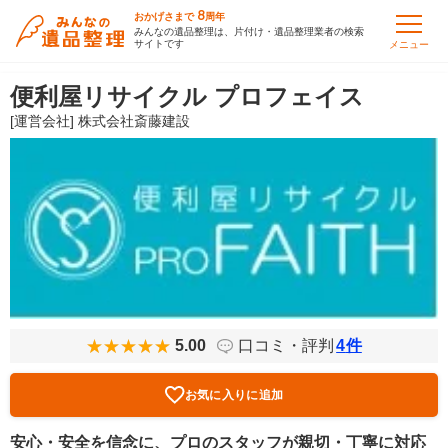
8
おかげさまで
周年
みんなの遺品整理は、片付け・遺品整理業者の検索
サイトです
メニュー
便利屋リサイクル プロフェイス
[運営会社] 株式会社斎藤建設
5.00
口コミ・評判
4
件
お気に入りに追加
安心・安全を信念に、プロのスタッフが親切・丁寧に対応