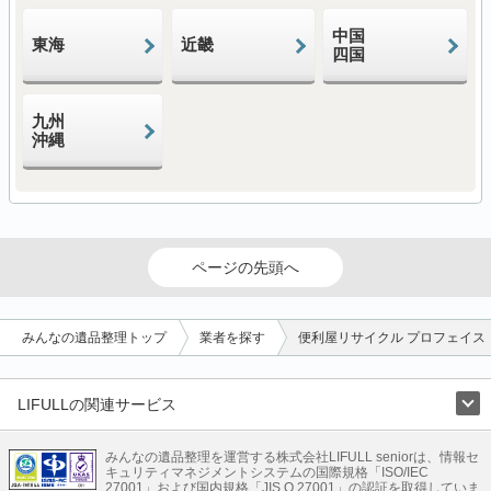
中国
東海
近畿
四国
九州
沖縄
ページの先頭へ
みんなの遺品整理トップ
業者を探す
便利屋リサイクル プロフェイス
LIFULLの関連サービス
LIFULLのサービス
みんなの遺品整理を運営する株式会社LIFULL seniorは、情報セ
不動産・住宅
引越し
老人ホーム
地方創生
ママの就労支援
キュリティマネジメントシステムの国際規格「ISO/IEC
不動産クラウドファンディング
遺品整理
老後の暮らし情報
27001」および国内規格「JIS Q 27001」の認証を取得していま