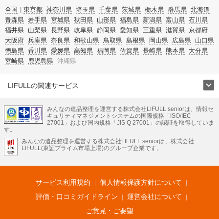
全国
東京都
神奈川県
埼玉県
千葉県
茨城県
栃木県
群馬県
北海道
青森県
岩手県
宮城県
秋田県
山形県
福島県
新潟県
富山県
石川県
福井県
山梨県
長野県
岐阜県
静岡県
愛知県
三重県
滋賀県
京都府
大阪府
兵庫県
奈良県
和歌山県
鳥取県
島根県
岡山県
広島県
山口県
徳島県
香川県
愛媛県
高知県
福岡県
佐賀県
長崎県
熊本県
大分県
宮崎県
鹿児島県
沖縄県
LIFULLの関連サービス
LIFULLのサービス
みんなの遺品整理を運営する株式会社LIFULL seniorは、情報セ
不動産・住宅
引越し
老人ホーム
地方創生
ママの就労支援
キュリティマネジメントシステムの国際規格「ISO/IEC
不動産クラウドファンディング
遺品整理
老後の暮らし情報
27001」および国内規格「JIS Q 27001」の認証を取得していま
農業技術
す。
みんなの遺品整理を運営する株式会社LIFULL seniorは、株式会社
LIFULL HOME'Sのサービス
LIFULL(東証プライム市場上場)のグループ企業です。
不動産・住宅
マンション
一戸建て
注文住宅
リノベーション
不動産査定
マンション専門売却査定
不動産投資
アドバイザー
住まいの窓口
住宅ローン
住まいインデックス
プライスマップ
不動産アーカイブ
空き家バンク
家賃相場
不動産会社
まちむすび
サービス利用規約
個人情報保護方針について
不動産用語集
住まいのお役立ち情報
LIFULL HOME'S PRESS
DIY Mag
アプリ
不動産データ
不動産転職
評価・口コミガイドライン
運営会社について
ご意見・ご要望