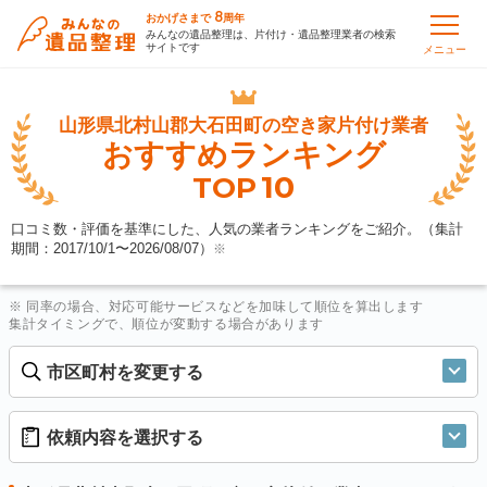
8
おかげさまで
周年
みんなの遺品整理は、片付け・遺品整理業者の検索
サイトです
メニュー
山形県北村山郡大石田町の
空き家片付け業者
おすすめランキング
10
TOP
口コミ数・評価を基準にした、人気の業者ランキングをご紹介。（集計
期間：2017/10/1〜
2026/08/07
）
※
※ 同率の場合、対応可能サービスなどを加味して順位を算出します
集計タイミングで、順位が変動する場合があります
市区町村を変更する
依頼内容を選択する