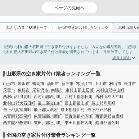
ページの先頭へ
みんなの遺品整理トップ
山形の空き家片付けランキング
北村山郡大
山形県北村山郡大石田町で空き家片付けをするなら、みんなの遺品整理。山形県
北村山郡大石田町の空き家片付け業者が掲載されています。長年放置してしまっ
た実家の片付けや、相続したが住む予定のない親の家の不用品の処分・回収・引
き取りまで対応しています。山形県北村山郡大石田町の空き家片付けの料金相場
情報だけで業者を決められない場合は、不用品の買取や家屋の解体・不動産売却
などの絞り込み条件を利用し検索してみましょう。
山形県の空き家片付け業者ランキング一覧
また家一軒まるごとの掃除方法・空家対策特別措置法の法改正に伴う空き家の片
付けについての情報も豊富です。
山形市
米沢市
鶴岡市
酒田市
新庄市
寒河江市
上山市
村山市
長井市
天童市
東根市
尾花沢市
南陽市
東村山郡山辺町
東村山郡中山町
西村山郡河北町
西村山郡西川町
西村山郡朝日町
西村山郡大江町
北村山郡大石田町
最上郡金山町
最上郡最上町
最上郡舟形町
最上郡真室川町
最上郡大蔵村
最上郡鮭川村
最上郡戸沢村
東置賜郡高畠町
東置賜郡川西町
西置賜郡小国町
西置賜郡白鷹町
西置賜郡飯豊町
東田川郡三川町
東田川郡庄内町
飽海郡遊佐町
全国の空き家片付け業者ランキング一覧