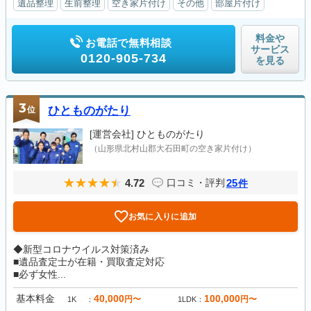
遺品整理
生前整理
空き家片付け
その他
部屋片付け
料金や
お電話で無料相談
サービス
0120-905-734
を見る
3
位
ひとものがたり
[運営会社]
ひとものがたり
（山形県北村山郡大石田町の空き家片付け）
4.72
25
口コミ・評判
件
お気に入りに追加
◆新型コロナウイルス対策済み
■遺品査定士が在籍・買取査定対応
■必ず女性...
基本料金
40,000
100,000
円〜
円〜
1K
1LDK