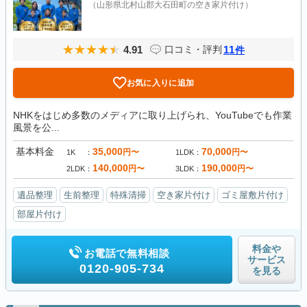
（山形県北村山郡大石田町の空き家片付け）
4.91
11
口コミ・評判
件
お気に入りに追加
NHKをはじめ多数のメディアに取り上げられ、YouTubeでも作業
風景を公...
基本料金
35,000
70,000
円〜
円〜
1K
1LDK
140,000
190,000
円〜
円〜
2LDK
3LDK
遺品整理
生前整理
特殊清掃
空き家片付け
ゴミ屋敷片付け
部屋片付け
料金や
お電話で無料相談
サービス
0120-905-734
を見る