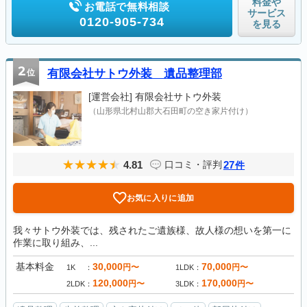
料金や
お電話で無料相談
サービス
0120-905-734
を見る
2
位
有限会社サトウ外装 遺品整理部
[運営会社]
有限会社サトウ外装
（山形県北村山郡大石田町の空き家片付け）
4.81
27
口コミ・評判
件
お気に入りに追加
我々サトウ外装では、残されたご遺族様、故人様の想いを第一に
作業に取り組み、...
基本料金
30,000
70,000
円〜
円〜
1K
1LDK
120,000
170,000
円〜
円〜
2LDK
3LDK