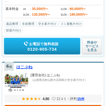
...
基本料金
35,000
80,000
円〜
円〜
1K
1LDK
130,000
180,000
円〜
円〜
2LDK
3LDK
遺品整理
生前整理
空き家片付け
ゴミ屋敷片付け
部屋片付け
料金や
お電話で無料相談
サービス
0120-905-734
を見る
6
位
はこぶね
[運営会社]
はこぶね
（山形県北村山郡大石田町の空き家片付け）
4.80
15
口コミ・評判
件