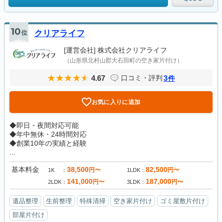
10
位
クリアライフ
[運営会社]
株式会社クリアライフ
（山形県北村山郡大石田町の空き家片付け）
4.67
3
口コミ・評判
件
お気に入りに追加
◆即日・夜間対応可能
◆年中無休・24時間対応
◆創業10年の実績と経験
...
基本料金
38,500
82,500
円〜
円〜
1K
1LDK
141,000
187,000
円〜
円〜
2LDK
3LDK
遺品整理
生前整理
特殊清掃
空き家片付け
ゴミ屋敷片付け
部屋片付け