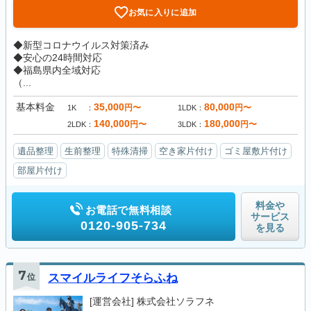
お気に入りに追加
◆新型コロナウイルス対策済み
◆安心の24時間対応
◆福島県内全域対応
（...
基本料金
35,000
80,000
円〜
円〜
1K
1LDK
140,000
180,000
円〜
円〜
2LDK
3LDK
遺品整理
生前整理
特殊清掃
空き家片付け
ゴミ屋敷片付け
部屋片付け
料金や
お電話で無料相談
サービス
0120-905-734
を見る
7
位
スマイルライフそらふね
[運営会社]
株式会社ソラフネ