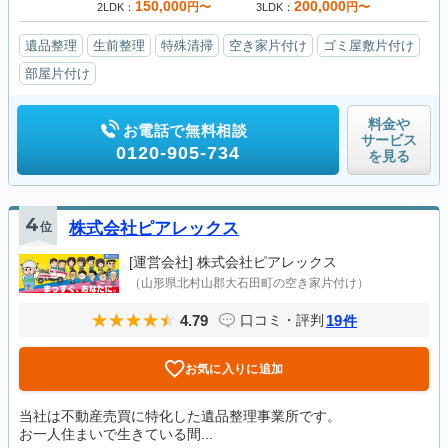
150,000
200,000
円〜
円〜
2LDK
3LDK
遺品整理
生前整理
特殊清掃
空き家片付け
ゴミ屋敷片付け
部屋片付け
料金や
お電話で無料相談
サービス
0120-905-734
を見る
4
位
株式会社ピアレックス
[運営会社]
株式会社ピアレックス
（山形県北村山郡大石田町の空き家片付け）
4.79
19
口コミ・評判
件
お気に入りに追加
当社は不動産売買に特化した遺品整理事業所です。
お一人住まいで生きている間...