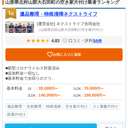
山形県北村山郡大石田町の空き家片付け業者ランキング
1
位
遺品整理・特殊清掃ネクストライフ
[運営会社]
ネクストライフ合同会社
（山形県北村山郡大石田町の空き家片付け）
4.83
54
口コミ・評判
件
お気に入りに追加
■新型コロナウイルス対策済み
■追加料金一切なし
■基本料金で水回りのクリ...
基本料金
35,000
70,000
円〜
円〜
1K
1LDK
140,000
190,000
円〜
円〜
2LDK
3LDK
遺品整理
生前整理
特殊清掃
空き家片付け
ゴミ屋敷片付け
部屋片付け