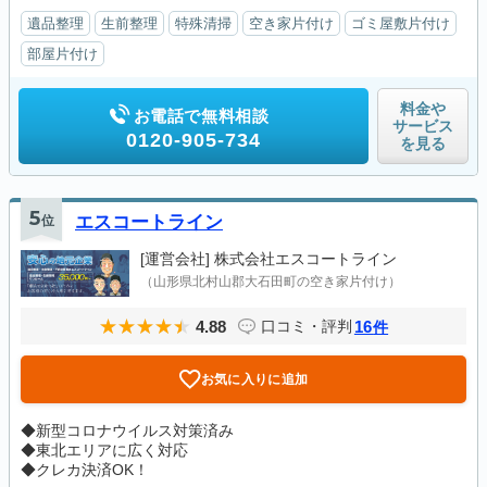
遺品整理
生前整理
特殊清掃
空き家片付け
ゴミ屋敷片付け
部屋片付け
料金や
お電話で無料相談
サービス
0120-905-734
を見る
5
位
エスコートライン
[運営会社]
株式会社エスコートライン
（山形県北村山郡大石田町の空き家片付け）
4.88
16
口コミ・評判
件
お気に入りに追加
◆新型コロナウイルス対策済み
◆東北エリアに広く対応
◆クレカ決済OK！