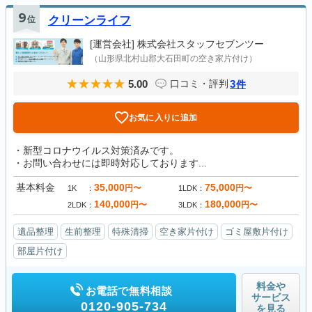
9
位
クリーンライフ
[運営会社]
株式会社スタッフセブンツー
（山形県北村山郡大石田町の空き家片付け）
5.00
3
口コミ・評判
件
お気に入りに追加
・新型コロナウイルス対策済みです。
・お問い合わせには即時対応しております...
基本料金
35,000
75,000
円〜
円〜
1K
1LDK
140,000
180,000
円〜
円〜
2LDK
3LDK
遺品整理
生前整理
特殊清掃
空き家片付け
ゴミ屋敷片付け
部屋片付け
料金や
お電話で無料相談
サービス
0120-905-734
を見る