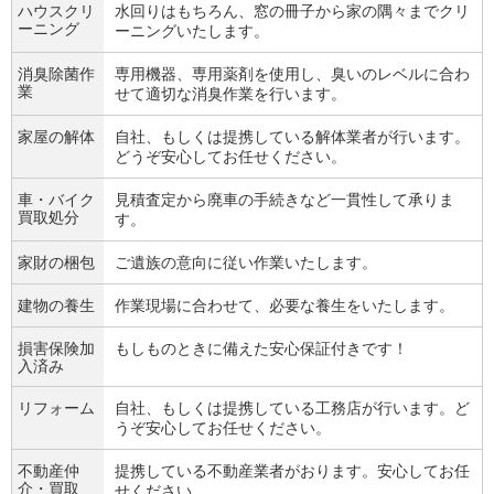
ハウスクリ
水回りはもちろん、窓の冊子から家の隅々までクリ
ーニング
ーニングいたします。
消臭除菌作
専用機器、専用薬剤を使用し、臭いのレベルに合わ
業
せて適切な消臭作業を行います。
家屋の解体
自社、もしくは提携している解体業者が行います。
どうぞ安心してお任せください。
車・バイク
見積査定から廃車の手続きなど一貫性して承りま
買取処分
す。
家財の梱包
ご遺族の意向に従い作業いたします。
建物の養生
作業現場に合わせて、必要な養生をいたします。
損害保険加
もしものときに備えた安心保証付きです！
入済み
リフォーム
自社、もしくは提携している工務店が行います。ど
うぞ安心してお任せください。
不動産仲
提携している不動産業者がおります。安心してお任
介・買取
せください。