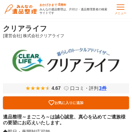
8
おかげさまで
周年
みんなの遺品整理は、片付け・遺品整理業者の検索
サイトです
メニュー
クリアライフ
[運営会社] 株式会社クリアライフ
4.67
口コミ・評判
3
件
お気に入りに追加
遺品整理～まごころ～は誠心誠意、真心を込めてご遺族様
の要望にお応えいたします。
◆即日・夜間対応可能