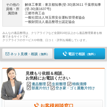
その他の
解体工事業：東京都知事(登-30)第3611 千葉県知事
資格・
所
(登-30)第1637号)
属団体
三郷市商工会
一般社団法人埼玉県安全運転管理者協会
一般財団法人遺品整理士認定協会
みんなの遺品整理は、クリアライフなど全国914社以上から遺品整理業者を検
索できるサイトです。
クリアライフのサービスや特徴、口コミ・評判を掲載しています。
ネット見積
電話で相談
（無料）
（無料）
見積もり依頼＆相談、
お気軽にお電話ください
遺品整理
生前整理
特殊清掃
部屋片付け
空き家・ゴミ屋敷片付け
お客様相談窓口