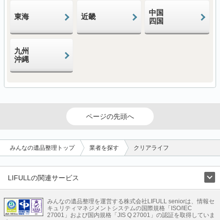
中国
東海
近畿
四国
九州
沖縄
ページの先頭へ
みんなの遺品整理トップ
業者を探す
クリアライフ
LIFULLの関連サービス
LIFULLのサービス
みんなの遺品整理を運営する株式会社LIFULL seniorは、情報セ
不動産・住宅
引越し
老人ホーム
地方創生
ママの就労支援
キュリティマネジメントシステムの国際規格「ISO/IEC
不動産クラウドファンディング
遺品整理
老後の暮らし情報
27001」および国内規格「JIS Q 27001」の認証を取得していま
農業技術