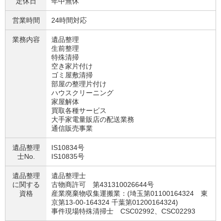
定休日
年中無休
営業時間
24時間対応
業務内容
遺品整理
生前整理
特殊清掃
空き家片付け
ゴミ屋敷清掃
部屋の整理片付け
ハウスクリーニング
家屋解体
買取各種サービス
大手家電量販店の配送業務
通信販売事業
遺品整理
IS10834号
士No.
IS10835号
遺品整理
遺品整理士
に関する
古物商許可 第431310026644号
資格
産業廃棄物収集運搬業：(埼玉第01100164324 東
京第13-00-164324 千葉第01200164324)
事件現場特殊清掃士 CSC02992、CSC02293