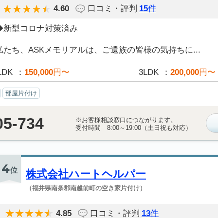
4.60
口コミ・評判
15
件
◆新型コロナ対策済み
私たち、ASKメモリアルは、ご遺族の皆様の気持ちに...
LDK
150,000
円〜
3LDK
200,000
円〜
部屋片付け
05-734
※お客様相談窓口につながります。
受付時間 8:00～19:00（土日祝も対応）
4
位
株式会社ハートヘルパー
（福井県南条郡南越前町の空き家片付け）
4.85
口コミ・評判
13
件