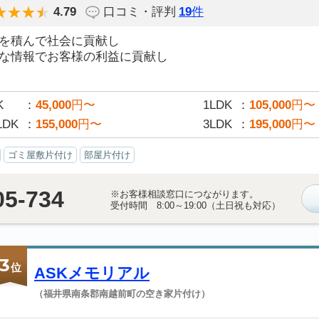
4.79
口コミ・評判
19
件
徳”を積んで社会に貢献し
得”な情報でお客様の利益に貢献し
K
45,000
円〜
1LDK
105,000
円〜
LDK
155,000
円〜
3LDK
195,000
円〜
ゴミ屋敷片付け
部屋片付け
05-734
※お客様相談窓口につながります。
受付時間 8:00～19:00（土日祝も対応）
3
位
ASKメモリアル
（福井県南条郡南越前町の空き家片付け）