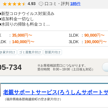
4.93
口コミ・評判
185
件
■新型コロナウイルス対策済み
■追加料金一切なし
■水回りの掃除も料金コミ...
K
35,000
円〜
1LDK
90,000
円〜
LDK
140,000
円〜
3LDK
190,000
円〜
き家片付け
ゴミ屋敷片付け
部屋片付け
05-734
※お客様相談窓口につながります。
受付時間 8:00～19:00（土日祝も対応）
老親サポートサービス(ろうしんサポートサ
（福井県南条郡南越前町の空き家片付け）