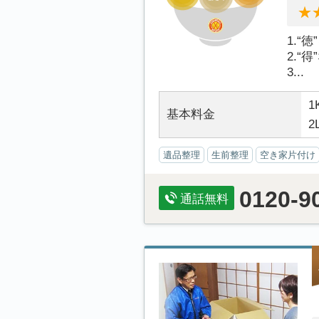
1.“
2.“
3...
1
基本料金
2
遺品整理
生前整理
空き家片付け
0120-9
通話無料