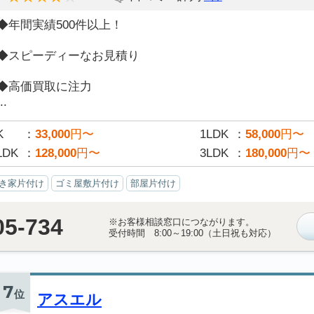
◆年間実績500件以上！
◆スピーディーなお見積り
◆高価買取に注力
..
K
33,000
円〜
1LDK
58,000
円〜
LDK
128,000
円〜
3LDK
180,000
円〜
き家片付け
ゴミ屋敷片付け
部屋片付け
05-734
※お客様相談窓口につながります。
受付時間 8:00～19:00（土日祝も対応）
7
位
アスエル