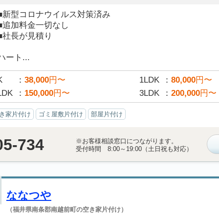
■新型コロナウイルス対策済み
■追加料金一切なし
■社長が見積り
ハート...
K
38,000
円〜
1LDK
80,000
円〜
LDK
150,000
円〜
3LDK
200,000
円〜
き家片付け
ゴミ屋敷片付け
部屋片付け
05-734
※お客様相談窓口につながります。
受付時間 8:00～19:00（土日祝も対応）
ななつや
（福井県南条郡南越前町の空き家片付け）