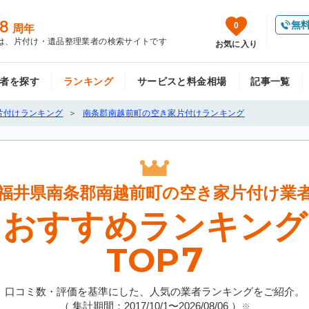
8
無
0
周年
は、片付け・遺品整理業者の検索サイトです
お気に入り
者を探す
ランキング
サービスと料金相場
記事一覧
片付けランキング
南条郡南越前町の空き家片付けランキング
福井県南条郡南越前町の
空き家片付け業
おすすめランキング
7
TOP
口コミ数・評価を基準にした、人気の業者ランキングをご紹介。
（ 集計期間：2017/10/1〜
2026/08/06
）
※