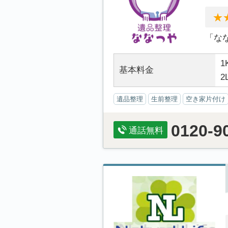
「な
1
基本料金
2
遺品整理
生前整理
空き家片付け
0120-9
通話無料