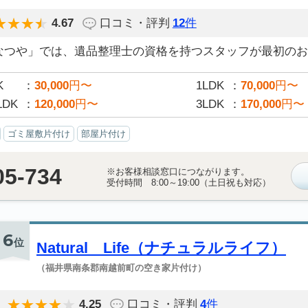
4.67
口コミ・評判
12
件
なつや」では、遺品整理士の資格を持つスタッフが最初のお電
K
30,000
円〜
1LDK
70,000
円〜
LDK
120,000
円〜
3LDK
170,000
円〜
ゴミ屋敷片付け
部屋片付け
05-734
※お客様相談窓口につながります。
受付時間 8:00～19:00（土日祝も対応）
6
位
Natural Life（ナチュラルライフ）
（福井県南条郡南越前町の空き家片付け）
4.25
口コミ・評判
4
件