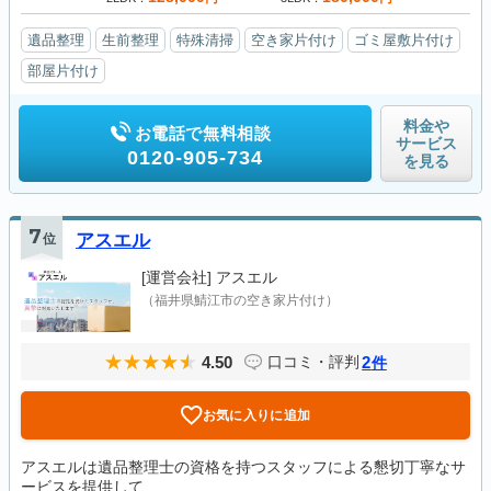
遺品整理
生前整理
特殊清掃
空き家片付け
ゴミ屋敷片付け
部屋片付け
料金や
お電話で無料相談
サービス
0120-905-734
を見る
7
位
アスエル
[運営会社]
アスエル
（福井県鯖江市の空き家片付け）
4.50
2
口コミ・評判
件
お気に入りに追加
アスエルは遺品整理士の資格を持つスタッフによる懇切丁寧なサ
ービスを提供して...