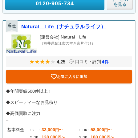
0120-905-734
を見る
6
位
Natural Life（ナチュラルライフ）
[運営会社]
Natural Life
（福井県鯖江市の空き家片付け）
4.25
4
口コミ・評判
件
お気に入りに追加
◆年間実績500件以上！
◆スピーディーなお見積り
◆高価買取に注力
...
基本料金
33,000
58,000
円〜
円〜
1K
1LDK
128,000
180,000
円〜
円〜
2LDK
3LDK