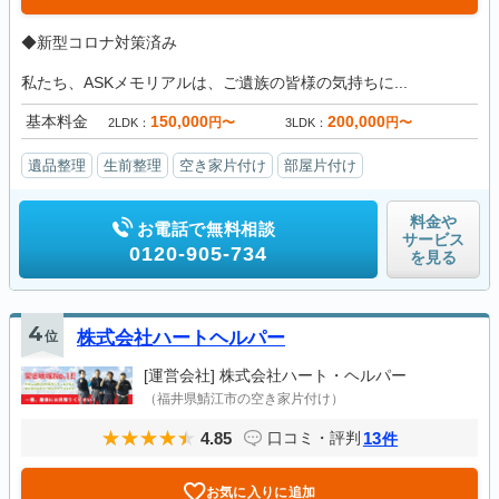
◆新型コロナ対策済み
私たち、ASKメモリアルは、ご遺族の皆様の気持ちに...
基本料金
150,000
200,000
円〜
円〜
2LDK
3LDK
遺品整理
生前整理
空き家片付け
部屋片付け
料金や
お電話で無料相談
サービス
0120-905-734
を見る
4
位
株式会社ハートヘルパー
[運営会社]
株式会社ハート・ヘルパー
（福井県鯖江市の空き家片付け）
4.85
13
口コミ・評判
件
お気に入りに追加