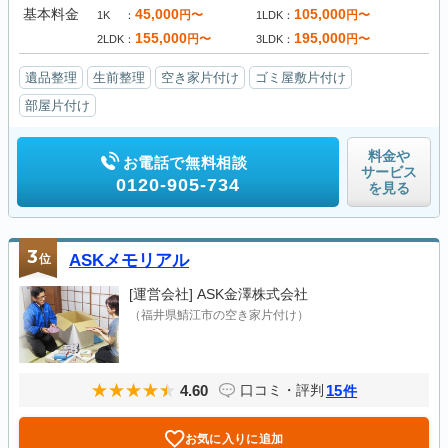
基本料金
45,000
105,000
円〜
円〜
1K
1LDK
155,000
195,000
円〜
円〜
2LDK
3LDK
遺品整理
生前整理
空き家片付け
ゴミ屋敷片付け
部屋片付け
料金や
お電話で無料相談
サービス
0120-905-734
を見る
3
位
ASKメモリアル
[運営会社]
ASK金澤株式会社
（福井県鯖江市の空き家片付け）
4.60
15
口コミ・評判
件
お気に入りに追加