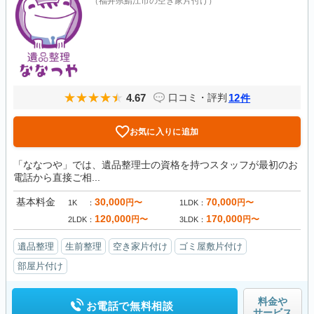
（福井県鯖江市の空き家片付け）
4.67
12
口コミ・評判
件
お気に入りに追加
「ななつや」では、遺品整理士の資格を持つスタッフが最初のお
電話から直接ご相...
基本料金
30,000
70,000
円〜
円〜
1K
1LDK
120,000
170,000
円〜
円〜
2LDK
3LDK
遺品整理
生前整理
空き家片付け
ゴミ屋敷片付け
部屋片付け
料金や
お電話で無料相談
サービス