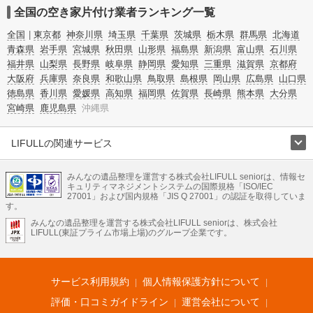
全国の空き家片付け業者ランキング一覧
全国
東京都
神奈川県
埼玉県
千葉県
茨城県
栃木県
群馬県
北海道
青森県
岩手県
宮城県
秋田県
山形県
福島県
新潟県
富山県
石川県
福井県
山梨県
長野県
岐阜県
静岡県
愛知県
三重県
滋賀県
京都府
大阪府
兵庫県
奈良県
和歌山県
鳥取県
島根県
岡山県
広島県
山口県
徳島県
香川県
愛媛県
高知県
福岡県
佐賀県
長崎県
熊本県
大分県
宮崎県
鹿児島県
沖縄県
LIFULLの関連サービス
LIFULLのサービス
みんなの遺品整理を運営する株式会社LIFULL seniorは、情報セ
不動産・住宅
引越し
老人ホーム
地方創生
ママの就労支援
キュリティマネジメントシステムの国際規格「ISO/IEC
不動産クラウドファンディング
遺品整理
老後の暮らし情報
27001」および国内規格「JIS Q 27001」の認証を取得していま
農業技術
す。
みんなの遺品整理を運営する株式会社LIFULL seniorは、株式会社
LIFULL HOME'Sのサービス
LIFULL(東証プライム市場上場)のグループ企業です。
不動産・住宅
マンション
一戸建て
注文住宅
リノベーション
不動産査定
マンション専門売却査定
不動産投資
アドバイザー
住まいの窓口
住宅ローン
住まいインデックス
プライスマップ
不動産アーカイブ
空き家バンク
家賃相場
不動産会社
まちむすび
サービス利用規約
個人情報保護方針について
不動産用語集
住まいのお役立ち情報
LIFULL HOME'S PRESS
DIY Mag
アプリ
不動産データ
不動産転職
評価・口コミガイドライン
運営会社について