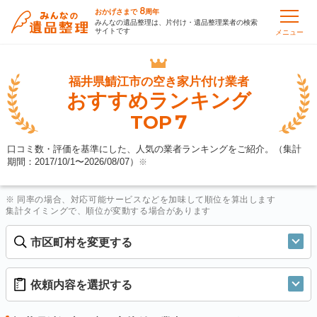
8
おかげさまで
周年
みんなの遺品整理は、片付け・遺品整理業者の検索
サイトです
メニュー
福井県鯖江市の
空き家片付け業者
おすすめランキング
7
TOP
口コミ数・評価を基準にした、人気の業者ランキングをご紹介。（集計
期間：2017/10/1〜
2026/08/07
）
※
※ 同率の場合、対応可能サービスなどを加味して順位を算出します
集計タイミングで、順位が変動する場合があります
市区町村を変更する
依頼内容を選択する