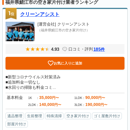
福井県鯖江市の空き家片付け業者ランキング
1
位
クリーンアシスト
[運営会社]
クリーンアシスト
（福井県鯖江市の空き家片付け）
4.93
185
口コミ・評判
件
お気に入りに追加
■新型コロナウイルス対策済み
■追加料金一切なし
■水回りの掃除も料金コミ...
基本料金
35,000
90,000
円〜
円〜
1K
1LDK
140,000
190,000
円〜
円〜
2LDK
3LDK
遺品整理
生前整理
特殊清掃
空き家片付け
ゴミ屋敷片付け
部屋片付け