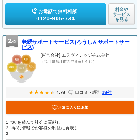
料金や
お電話で無料相談
サービス
0120-905-734
を見る
2
位
老親サポートサービス(ろうしんサポートサー
ビス)
[運営会社]
エヌヴィレッジ株式会社
（福井県鯖江市の空き家片付け）
4.79
19
口コミ・評判
件
お気に入りに追加
1.“徳”を積んで社会に貢献し
2.“得”な情報でお客様の利益に貢献し
3...