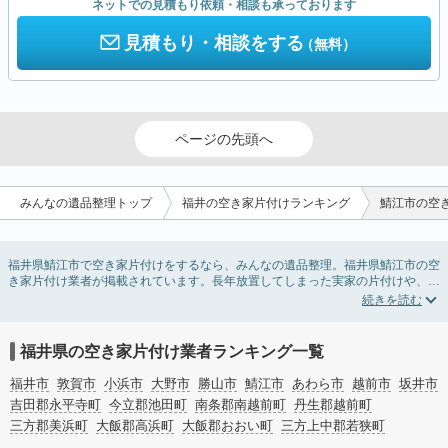
ネットでの見積もり依頼・相談も承っております
見積もり・相談をする
（無料）
ページの先頭へ
みんなの遺品整理トップ
福井の空き家片付けランキング
鯖江市の空
福井県鯖江市で空き家片付けをするなら、みんなの遺品整理。福井県鯖江市の空
き家片付け業者が掲載されています。長年放置してしまった実家の片付けや、相
続したが住む予定のない親の家の不用品の処分・回収・引き取りまで対応してい
ます。福井県鯖江市の空き家片付けの料金相場情報だけで業者を決められない場
合は、不用品の買取や家屋の解体・不動産売却などの絞り込み条件を利用し検索
してみましょう。
福井県の空き家片付け業者ランキング一覧
また家一軒まるごとの掃除方法・空家対策特別措置法の法改正に伴う空き家の片
付けについての情報も豊富です。
福井市
敦賀市
小浜市
大野市
勝山市
鯖江市
あわら市
越前市
坂井市
吉田郡永平寺町
今立郡池田町
南条郡南越前町
丹生郡越前町
三方郡美浜町
大飯郡高浜町
大飯郡おおい町
三方上中郡若狭町