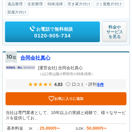
遺品整理
生前整理
特殊清掃
空き家片付け
ゴミ屋敷片付け
部屋片付け
料金や
お電話で無料相談
サービス
0120-905-734
を見る
10
位
合同会社真心
[運営会社]
合同会社真心
（山口県山陽小野田市の特殊清掃）
4.83
6
口コミ・評判
件
お気に入りに追加
当社は専門業者として、10年以上の実績と経験で、様々なサービ
スを提供してお...
基本料金
25,000
50,000
円〜
円〜
1K
1LDK