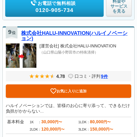
料金や
お電話で無料相談
サービス
0120-905-734
を見る
9
位
株式会社HALU-INNOVATION(ハルイノベーシ
ョン)
[運営会社]
株式会社HALU-INNOVATION
（山口県山陽小野田市の特殊清掃）
4.78
9
口コミ・評判
件
お気に入りに追加
ハルイノベーションでは、皆様のお心に寄り添って、できるだけ
負担がかからない...
基本料金
30,000
80,000
円〜
円〜
1K
1LDK
120,000
150,000
円〜
円〜
2LDK
3LDK