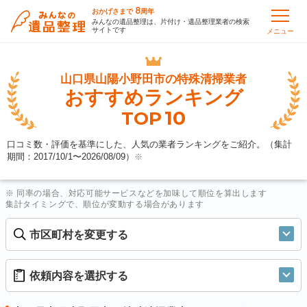
8
おかげさまで
周年
みんなの遺品整理は、片付け・遺品整理業者の検索
サイトです
メニュー
山口県山陽小野田市の
特殊清掃業者
おすすめランキング
10
TOP
口コミ数・評価を基準にした、人気の業者ランキングをご紹介。（集計
期間：2017/10/1〜
2026/08/09
）
※
※ 同率の場合、対応可能サービスなどを加味して順位を算出します
集計タイミングで、順位が変動する場合があります
市区町村を変更する
依頼内容を選択する