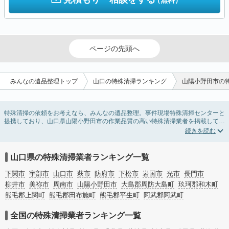
（無料）
ページの先頭へ
みんなの遺品整理トップ
山口の特殊清掃ランキング
山陽小野田市の
特殊清掃の依頼をお考えなら、みんなの遺品整理。事件現場特殊清掃センターと
提携しており、山口県山陽小野田市の作業品質の高い特殊清掃業者を掲載してい
ます。孤独死・孤立死に伴う不用品の処分・回収・引き取りから、事件・事故・
自殺現場などの血液や体液の除去、ハエやウジなどの害虫駆除まで対応していま
す。山口県山陽小野田市の特殊清掃の料金相場情報だけで業者を決められない場
合はリフォームによる原状回復・オゾン脱臭機による腐敗臭などの臭いの脱臭・
山口県の特殊清掃業者ランキング一覧
消臭サービスなど絞り込み条件を利用し検索してみましょう。
また故人のご遺族だけでなく不動産管理会社様やオーナー様(賃貸家主様)、行政
下関市
宇部市
山口市
萩市
防府市
下松市
岩国市
光市
長門市
のご担当者様でも相談できます。
柳井市
美祢市
周南市
山陽小野田市
大島郡周防大島町
玖珂郡和木町
熊毛郡上関町
熊毛郡田布施町
熊毛郡平生町
阿武郡阿武町
全国の特殊清掃業者ランキング一覧