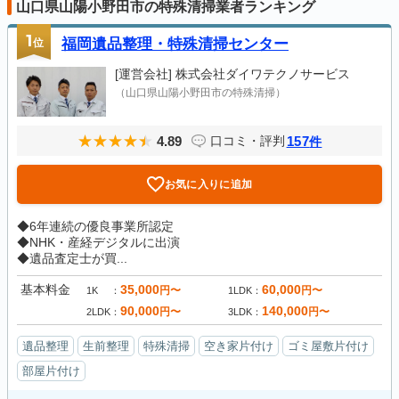
山口県山陽小野田市の特殊清掃業者ランキング
1
位
福岡遺品整理・特殊清掃センター
[運営会社]
株式会社ダイワテクノサービス
（山口県山陽小野田市の特殊清掃）
4.89
157
口コミ・評判
件
お気に入りに追加
◆6年連続の優良事業所認定
◆NHK・産経デジタルに出演
◆遺品査定士が買...
基本料金
35,000
60,000
円〜
円〜
1K
1LDK
90,000
140,000
円〜
円〜
2LDK
3LDK
遺品整理
生前整理
特殊清掃
空き家片付け
ゴミ屋敷片付け
部屋片付け