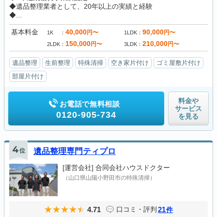
◆遺品整理業者として、20年以上の実績と経験
◆...
基本料金
40,000
90,000
円〜
円〜
1K
1LDK
150,000
210,000
円〜
円〜
2LDK
3LDK
遺品整理
生前整理
特殊清掃
空き家片付け
ゴミ屋敷片付け
部屋片付け
料金や
お電話で無料相談
サービス
0120-905-734
を見る
4
位
遺品整理専門ティプロ
[運営会社]
合同会社ハウスドクター
（山口県山陽小野田市の特殊清掃）
4.71
21
口コミ・評判
件