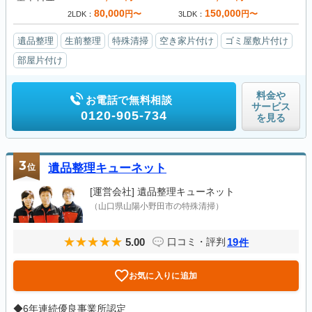
80,000
150,000
円〜
円〜
2LDK
3LDK
遺品整理
生前整理
特殊清掃
空き家片付け
ゴミ屋敷片付け
部屋片付け
料金や
お電話で無料相談
サービス
0120-905-734
を見る
3
位
遺品整理キューネット
[運営会社]
遺品整理キューネット
（山口県山陽小野田市の特殊清掃）
5.00
19
口コミ・評判
件
お気に入りに追加
◆6年連続優良事業所認定