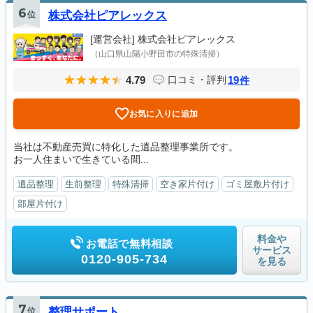
6
位
株式会社ピアレックス
[運営会社]
株式会社ピアレックス
（山口県山陽小野田市の特殊清掃）
4.79
19
口コミ・評判
件
お気に入りに追加
当社は不動産売買に特化した遺品整理事業所です。
お一人住まいで生きている間...
遺品整理
生前整理
特殊清掃
空き家片付け
ゴミ屋敷片付け
部屋片付け
料金や
お電話で無料相談
サービス
0120-905-734
を見る
7
位
整理サポート