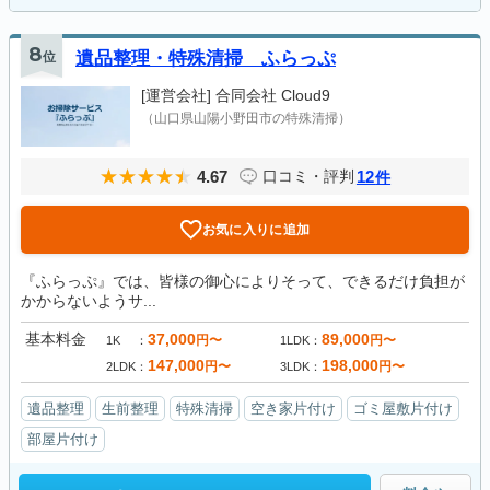
8
位
遺品整理・特殊清掃 ふらっぷ
[運営会社]
合同会社 Cloud9
（山口県山陽小野田市の特殊清掃）
4.67
12
口コミ・評判
件
お気に入りに追加
『ふらっぷ』では、皆様の御心によりそって、できるだけ負担が
かからないようサ...
基本料金
37,000
89,000
円〜
円〜
1K
1LDK
147,000
198,000
円〜
円〜
2LDK
3LDK
遺品整理
生前整理
特殊清掃
空き家片付け
ゴミ屋敷片付け
部屋片付け