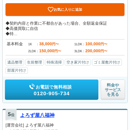
お気に入りに追加
◆契約内容と作業に不都合があった場合、全額返金保証
◆高価買取に自信
◆特...
基本料金
38,000
100,000
円〜
円〜
1K
1LDK
150,000
200,000
円〜
円〜
2LDK
3LDK
遺品整理
生前整理
特殊清掃
空き家片付け
ゴミ屋敷片付け
部屋片付け
料金や
お電話で無料相談
サービス
0120-905-734
を見る
5
位
よろず屋八福神
[運営会社]
よろず屋八福神