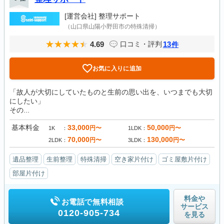
[運営会社]
整理サポート
（山口県山陽小野田市の特殊清掃）
4.69
13
口コミ・評判
件
お気に入りに追加
「故人が大切にしていたものと生前の思い出を、いつまでも大切
にしたい」
その...
基本料金
33,000
50,000
円〜
円〜
1K
1LDK
70,000
130,000
円〜
円〜
2LDK
3LDK
遺品整理
生前整理
特殊清掃
空き家片付け
ゴミ屋敷片付け
部屋片付け
料金や
お電話で無料相談
サービス
0120-905-734
を見る