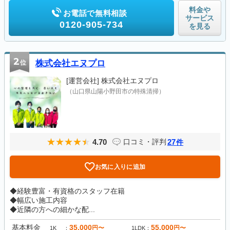
料金や
お電話で無料相談
サービス
0120-905-734
を見る
2
位
株式会社エヌプロ
[運営会社]
株式会社エヌプロ
（山口県山陽小野田市の特殊清掃）
4.70
27
口コミ・評判
件
お気に入りに追加
◆経験豊富・有資格のスタッフ在籍
◆幅広い施工内容
◆近隣の方への細かな配...
基本料金
35,000
55,000
円〜
円〜
1K
1LDK