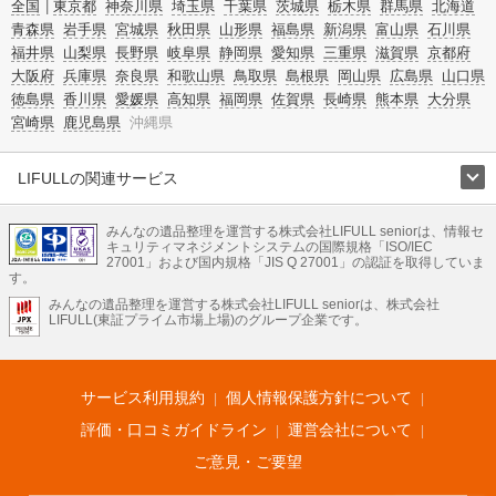
全国
東京都
神奈川県
埼玉県
千葉県
茨城県
栃木県
群馬県
北海道
青森県
岩手県
宮城県
秋田県
山形県
福島県
新潟県
富山県
石川県
福井県
山梨県
長野県
岐阜県
静岡県
愛知県
三重県
滋賀県
京都府
大阪府
兵庫県
奈良県
和歌山県
鳥取県
島根県
岡山県
広島県
山口県
徳島県
香川県
愛媛県
高知県
福岡県
佐賀県
長崎県
熊本県
大分県
宮崎県
鹿児島県
沖縄県
LIFULLの関連サービス
LIFULLのサービス
みんなの遺品整理を運営する株式会社LIFULL seniorは、情報セ
不動産・住宅
引越し
老人ホーム
地方創生
ママの就労支援
キュリティマネジメントシステムの国際規格「ISO/IEC
不動産クラウドファンディング
遺品整理
老後の暮らし情報
27001」および国内規格「JIS Q 27001」の認証を取得していま
農業技術
す。
みんなの遺品整理を運営する株式会社LIFULL seniorは、株式会社
LIFULL HOME'Sのサービス
LIFULL(東証プライム市場上場)のグループ企業です。
不動産・住宅
マンション
一戸建て
注文住宅
リノベーション
不動産査定
マンション専門売却査定
不動産投資
アドバイザー
住まいの窓口
住宅ローン
住まいインデックス
プライスマップ
不動産アーカイブ
空き家バンク
家賃相場
不動産会社
まちむすび
サービス利用規約
個人情報保護方針について
不動産用語集
住まいのお役立ち情報
LIFULL HOME'S PRESS
DIY Mag
アプリ
不動産データ
不動産転職
評価・口コミガイドライン
運営会社について
ご意見・ご要望