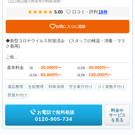
（山口県山陽小野田市の特殊清掃）
5.00
18
口コミ・評判
件
お気に入りに追加
◆新型コロナウイルス対策済み (スタッフの検温・消毒・マス
ク着用)
ご依...
基本料金
20,000
40,000
円〜
円〜
1K
1LDK
60,000
120,000
円〜
円〜
2LDK
3LDK
遺品整理
生前整理
特殊清掃
空き家片付け
ゴミ屋敷片付け
部屋片付け
料金や
お電話で無料相談
サービス
0120-905-734
を見る