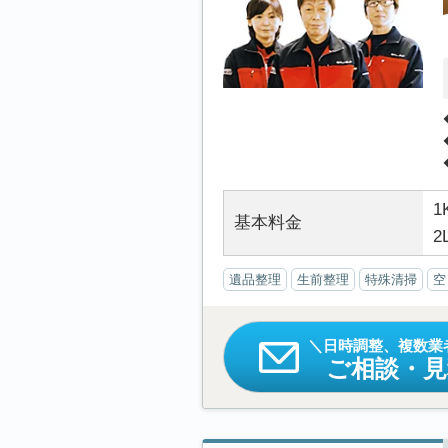
1
基本料金
2
遺品整理
生前整理
特殊清掃
空
日時調整、複数業
ご相談・