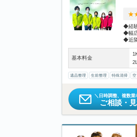
◆経
◆幅
◆近隣
1
基本料金
2
遺品整理
生前整理
特殊清掃
空
日時調整、複数業
ご相談・