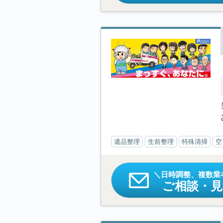
遺品整理
生前整理
特殊清掃
空
日時調整、複数業
ご相談・