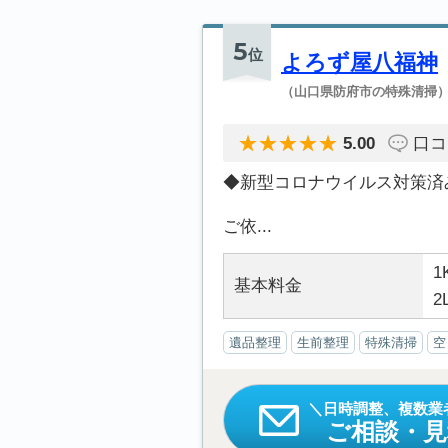
5
位
よろず屋八福神
（山口県防府市の特殊清掃
5.00
口コ
◆新型コロナウイルス対策済
ご依...
1
基本料金
2
遺品整理
生前整理
特殊清掃
空
日時調整、複数業
ご相談・