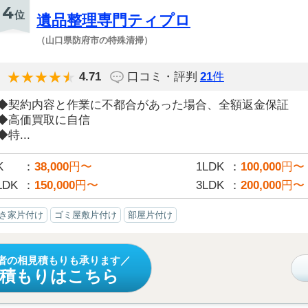
4
位
遺品整理専門ティプロ
（山口県防府市の特殊清掃）
4.71
口コミ・評判
21
件
◆契約内容と作業に不都合があった場合、全額返金保証
◆高価買取に自信
◆特...
K
38,000
円〜
1LDK
100,000
円〜
LDK
150,000
円〜
3LDK
200,000
円〜
き家片付け
ゴミ屋敷片付け
部屋片付け
者の相見積もりも承ります
見積もりはこちら