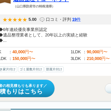
（山口県防府市の特殊清掃）
5.00
口コミ・評判
19
件
◆6年連続優良事業所認定
◆遺品整理業者として、20年以上の実績と経験
◆...
K
40,000
円〜
1LDK
90,000
円〜
LDK
150,000
円〜
3LDK
210,000
円〜
き家片付け
ゴミ屋敷片付け
部屋片付け
者の相見積もりも承ります
見積もりはこちら