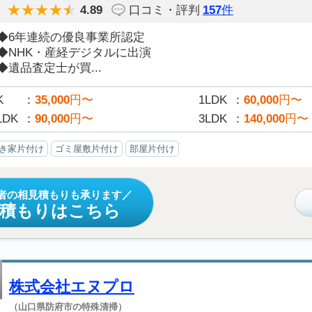
4.89
口コミ・評判
157
件
◆6年連続の優良事業所認定
◆NHK・産経デジタルに出演
◆遺品査定士が買...
K
35,000
円〜
1LDK
60,000
円〜
LDK
90,000
円〜
3LDK
140,000
円〜
き家片付け
ゴミ屋敷片付け
部屋片付け
者の相見積もりも承ります
見積もりはこちら
株式会社エヌプロ
（山口県防府市の特殊清掃）