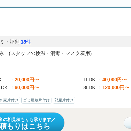
）
ミ・評判
18
件
み (スタッフの検温・消毒・マスク着用)
K
20,000
円〜
1LDK
40,000
円〜
LDK
60,000
円〜
3LDK
120,000
円〜
き家片付け
ゴミ屋敷片付け
部屋片付け
者の相見積もりも承ります
見積もりはこちら