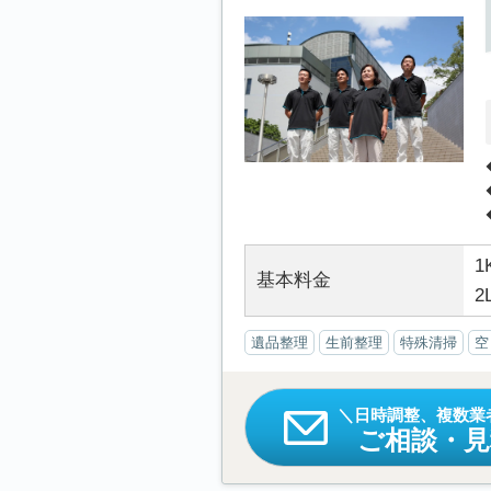
1
基本料金
2
遺品整理
生前整理
特殊清掃
空
日時調整、複数業
ご相談・