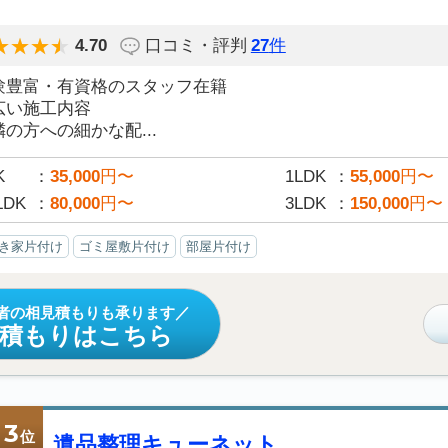
4.70
口コミ・評判
27
件
験豊富・有資格のスタッフ在籍
広い施工内容
の方への細かな配...
K
35,000
円〜
1LDK
55,000
円〜
LDK
80,000
円〜
3LDK
150,000
円〜
き家片付け
ゴミ屋敷片付け
部屋片付け
者の相見積もりも承ります
見積もりはこちら
3
位
遺品整理キューネット