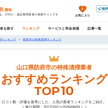
8
無
0
周年
は、片付け・遺品整理業者の検索サイトです
お気に入り
者を探す
ランキング
サービスと料金相場
記事一覧
掃ランキング
防府市の特殊清掃ランキング
山口県防府市の
特殊清掃業者
おすすめランキング
10
TOP
口コミ数・評価を基準にした、人気の業者ランキングをご紹介。
（ 集計期間：2017/10/1〜
2026/08/09
）
※