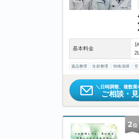
1
基本料金
2
遺品整理
生前整理
特殊清掃
空
日時調整、複数業
ご相談・
2
位