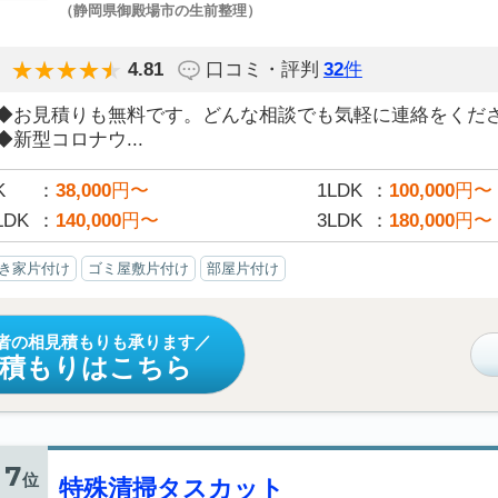
（静岡県御殿場市の生前整理）
4.81
口コミ・評判
32
件
◆お見積りも無料です。どんな相談でも気軽に連絡をくだ
◆新型コロナウ...
K
38,000
円〜
1LDK
100,000
円〜
LDK
140,000
円〜
3LDK
180,000
円〜
き家片付け
ゴミ屋敷片付け
部屋片付け
者の相見積もりも承ります
見積もりはこちら
7
位
特殊清掃タスカット