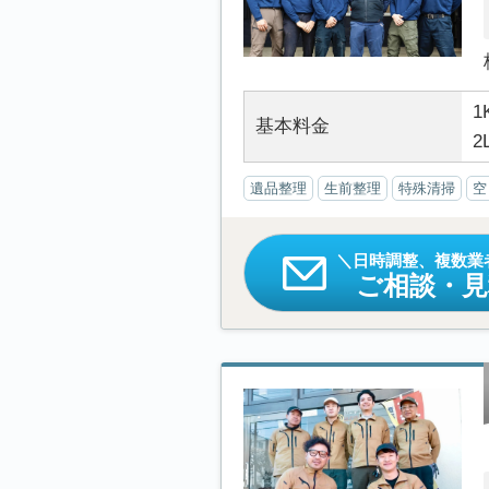
1
基本料金
2
遺品整理
生前整理
特殊清掃
空
日時調整、複数業
ご相談・