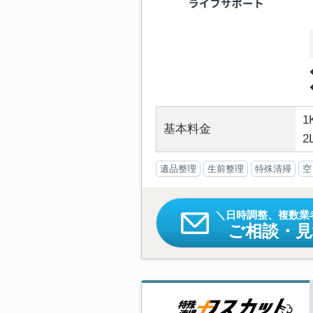
1
基本料金
2
遺品整理
生前整理
特殊清掃
空
日時調整、複数業
ご相談・