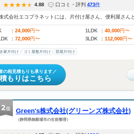
4.88
口コミ・評判
473
件
株式会社エコプラネットには、片付け屋さん、便利屋さんと決
K
24,000
円〜
1LDK
40,000
円〜
LDK
72,000
円〜
3LDK
112,000
円〜
き家片付け
ゴミ屋敷片付け
部屋片付け
者の相見積もりも承ります
見積もりはこちら
2
位
Green's株式会社(グリーンズ株式会社)
（静岡県御殿場市の生前整理）