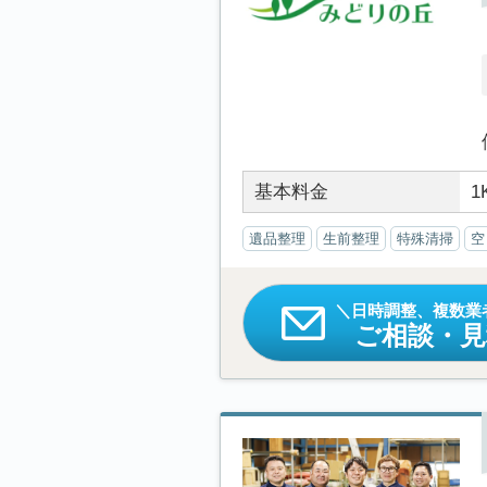
基本料金
1
遺品整理
生前整理
特殊清掃
空
日時調整、複数業
ご相談・