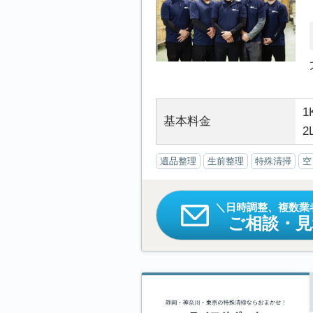
1
基本料金
2
遺品整理
生前整理
特殊清掃
空
日時調整、複数業
ご相談・