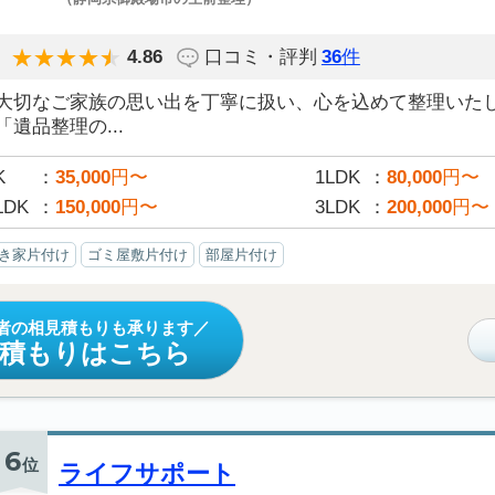
4.86
口コミ・評判
36
件
大切なご家族の思い出を丁寧に扱い、心を込めて整理いた
「遺品整理の...
K
35,000
円〜
1LDK
80,000
円〜
LDK
150,000
円〜
3LDK
200,000
円〜
き家片付け
ゴミ屋敷片付け
部屋片付け
者の相見積もりも承ります
見積もりはこちら
6
位
ライフサポート