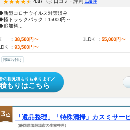
4.87
口コミ・評判
139
件
◆新型コロナウイルス対策済み
◆軽トラックパック：15000円～
◆追加料...
K
38,500
円〜
1LDK
55,000
円〜
LDK
93,500
円〜
部屋片付け
者の相見積もりも承ります
見積もりはこちら
3
位
「遺品整理」「特殊清掃」カスミサー
（静岡県御殿場市の生前整理）