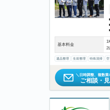
1
基本料金
2
遺品整理
生前整理
特殊清掃
空
日時調整、複数業
ご相談・