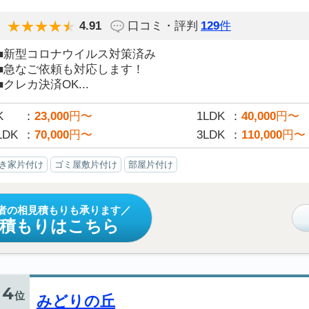
4.91
口コミ・評判
129
件
■新型コロナウイルス対策済み
■急なご依頼も対応します！
■クレカ決済OK...
K
23,000
円〜
1LDK
40,000
円〜
LDK
70,000
円〜
3LDK
110,000
円〜
き家片付け
ゴミ屋敷片付け
部屋片付け
者の相見積もりも承ります
見積もりはこちら
4
位
みどりの丘