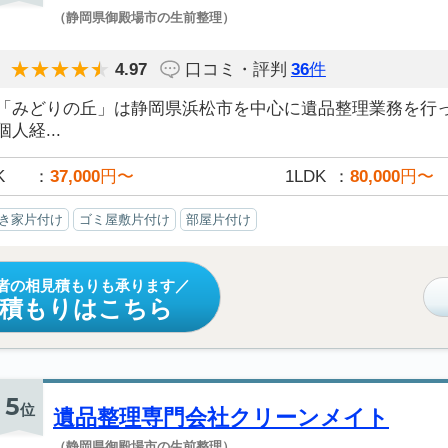
（静岡県御殿場市の生前整理）
4.97
口コミ・評判
36
件
「みどりの丘」は静岡県浜松市を中心に遺品整理業務を行
個人経...
K
37,000
円〜
1LDK
80,000
円〜
き家片付け
ゴミ屋敷片付け
部屋片付け
者の相見積もりも承ります
見積もりはこちら
5
位
遺品整理専門会社クリーンメイト
（静岡県御殿場市の生前整理）