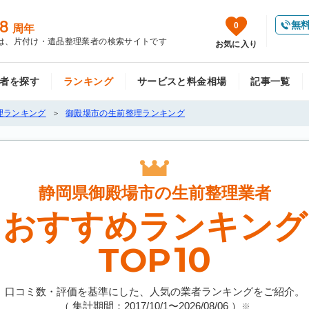
8
無
0
周年
は、片付け・遺品整理業者の検索サイトです
お気に入り
者を探す
ランキング
サービスと料金相場
記事一覧
理ランキング
御殿場市の生前整理ランキング
静岡県御殿場市の
生前整理業者
おすすめランキング
10
TOP
口コミ数・評価を基準にした、人気の業者ランキングをご紹介。
（ 集計期間：2017/10/1〜
2026/08/06
）
※