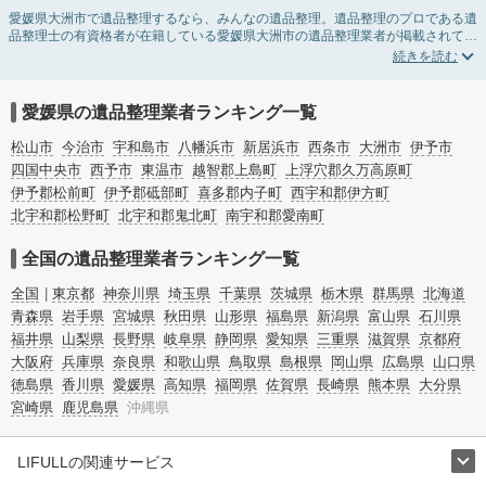
愛媛県大洲市で遺品整理するなら、みんなの遺品整理。遺品整理のプロである遺
品整理士の有資格者が在籍している愛媛県大洲市の遺品整理業者が掲載されてい
ます。遺品処分を即日対応してくれる実家の片付け業者や遺品整理会社を比較で
きます。愛媛県大洲市の遺品整理の料金相場情報だけで業者を決められない場合
は、遺品の買取や供養・お焚き上げなど希望のオプションサービスで絞り込み条
件を利用し検索してみましょう。
愛媛県の遺品整理業者ランキング一覧
ゴミの処分方法や親の家の遺品整理をはじめる時期などお役立ち情報も豊富なの
で、チェックしてみてください。
松山市
今治市
宇和島市
八幡浜市
新居浜市
西条市
大洲市
伊予市
四国中央市
西予市
東温市
越智郡上島町
上浮穴郡久万高原町
伊予郡松前町
伊予郡砥部町
喜多郡内子町
西宇和郡伊方町
北宇和郡松野町
北宇和郡鬼北町
南宇和郡愛南町
全国の遺品整理業者ランキング一覧
全国
東京都
神奈川県
埼玉県
千葉県
茨城県
栃木県
群馬県
北海道
青森県
岩手県
宮城県
秋田県
山形県
福島県
新潟県
富山県
石川県
福井県
山梨県
長野県
岐阜県
静岡県
愛知県
三重県
滋賀県
京都府
大阪府
兵庫県
奈良県
和歌山県
鳥取県
島根県
岡山県
広島県
山口県
徳島県
香川県
愛媛県
高知県
福岡県
佐賀県
長崎県
熊本県
大分県
宮崎県
鹿児島県
沖縄県
LIFULLの関連サービス