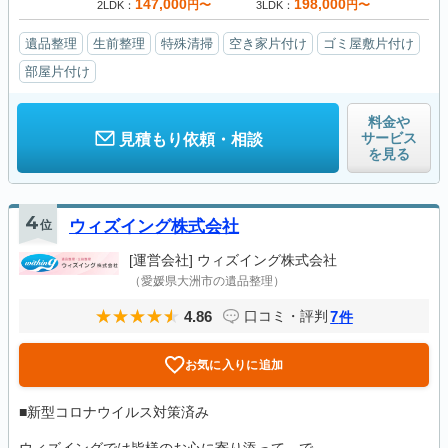
147,000
198,000
円〜
円〜
2LDK
3LDK
遺品整理
生前整理
特殊清掃
空き家片付け
ゴミ屋敷片付け
部屋片付け
料金や
サービス
見積もり依頼・相談
を見る
4
位
ウィズイング株式会社
[運営会社]
ウィズイング株式会社
（愛媛県大洲市の遺品整理）
4.86
7
口コミ・評判
件
お気に入りに追加
■新型コロナウイルス対策済み