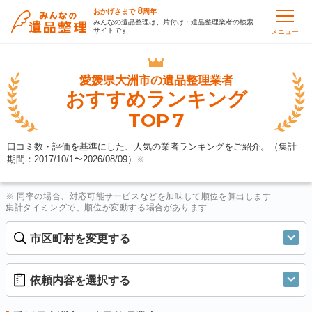
8
おかげさまで
周年
みんなの遺品整理は、片付け・遺品整理業者の検索
サイトです
メニュー
愛媛県大洲市の
遺品整理業者
おすすめランキング
7
TOP
口コミ数・評価を基準にした、人気の業者ランキングをご紹介。（集計
期間：2017/10/1〜
2026/08/09
）
※
※ 同率の場合、対応可能サービスなどを加味して順位を算出します
集計タイミングで、順位が変動する場合があります
市区町村を変更する
依頼内容を選択する