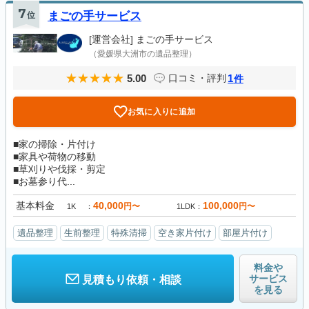
7
位
まごの手サービス
[運営会社]
まごの手サービス
（愛媛県大洲市の遺品整理）
5.00
1
口コミ・評判
件
お気に入りに追加
■家の掃除・片付け
■家具や荷物の移動
■草刈りや伐採・剪定
■お墓参り代...
基本料金
40,000
100,000
円〜
円〜
1K
1LDK
遺品整理
生前整理
特殊清掃
空き家片付け
部屋片付け
料金や
サービス
見積もり依頼・相談
を見る