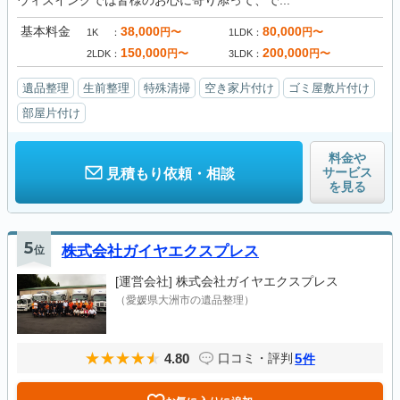
ウィズイングでは皆様のお心に寄り添って、で...
基本料金
38,000
80,000
円〜
円〜
1K
1LDK
150,000
200,000
円〜
円〜
2LDK
3LDK
遺品整理
生前整理
特殊清掃
空き家片付け
ゴミ屋敷片付け
部屋片付け
料金や
サービス
見積もり依頼・相談
を見る
5
位
株式会社ガイヤエクスプレス
[運営会社]
株式会社ガイヤエクスプレス
（愛媛県大洲市の遺品整理）
4.80
5
口コミ・評判
件