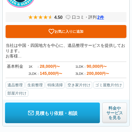
4.50
2
口コミ・評判
件
お気に入りに追加
当社は中国・四国地方を中心に、遺品整理サービスを提供してお
ります。
お客様...
基本料金
28,000
90,000
円〜
円〜
1K
1LDK
145,000
200,000
円〜
円〜
2LDK
3LDK
遺品整理
生前整理
特殊清掃
空き家片付け
ゴミ屋敷片付け
部屋片付け
料金や
サービス
見積もり依頼・相談
を見る