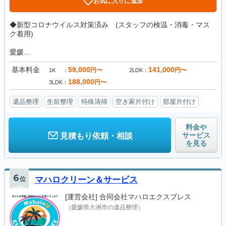
お気に入りに追加
◆新型コロナウイルス対策済み (スタッフの検温・消毒・マス
ク着用)
愛媛...
基本料金
59,000
141,000
円〜
円〜
1K
2LDK
188,000
円〜
3LDK
遺品整理
生前整理
特殊清掃
空き家片付け
部屋片付け
料金や
サービス
見積もり依頼・相談
を見る
6
位
マハロクリーン＆サービス
[運営会社]
合同会社マハロエクスプレス
（愛媛県大洲市の遺品整理）