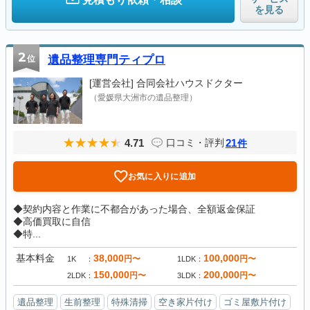
を見る
2
位
遺品整理専門ティプロ
[運営会社]
合同会社ハウスドクター
（愛媛県大洲市の遺品整理）
4.71
21
口コミ・評判
件
お気に入りに追加
◆契約内容と作業に不都合があった場合、全額返金保証
◆高価買取に自信
◆特...
基本料金
38,000
100,000
円〜
円〜
1K
1LDK
150,000
200,000
円〜
円〜
2LDK
3LDK
遺品整理
生前整理
特殊清掃
空き家片付け
ゴミ屋敷片付け