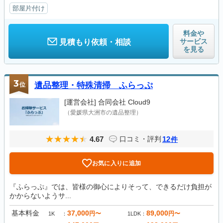
部屋片付け
料金や
サービス
見積もり依頼・相談
を見る
3
位
遺品整理・特殊清掃 ふらっぷ
[運営会社]
合同会社 Cloud9
（愛媛県大洲市の遺品整理）
4.67
12
口コミ・評判
件
お気に入りに追加
『ふらっぷ』では、皆様の御心によりそって、できるだけ負担が
かからないようサ...
基本料金
37,000
89,000
円〜
円〜
1K
1LDK