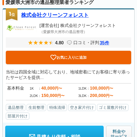
愛媛県大洲市の遺品整理業者ランキング
1
位
株式会社クリーンフォレスト
[運営会社]
株式会社クリーンフォレスト
（愛媛県大洲市の遺品整理）
4.80
35
口コミ・評判
件
お気に入りに追加
当社は四国全域に対応しており、地域密着にてお客様に寄り添っ
たサービスを提供...
基本料金
40,000
100,000
円〜
円〜
1K
1LDK
150,000
200,000
円〜
円〜
2LDK
3LDK
遺品整理
生前整理
特殊清掃
空き家片付け
ゴミ屋敷片付け
部屋片付け
料金や
サービス
見積もり依頼・相談