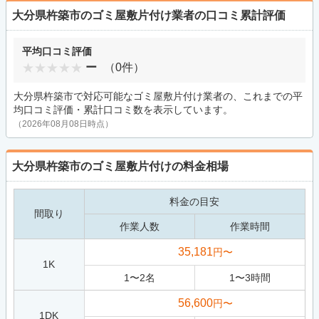
大分県杵築市のゴミ屋敷片付け業者の口コミ累計評価
平均口コミ評価
ー
（0件）
大分県杵築市で対応可能なゴミ屋敷片付け業者の、これまでの平
均口コミ評価・累計口コミ数を表示しています。
（2026年08月08日時点）
大分県杵築市のゴミ屋敷片付けの料金相場
料金の目安
間取り
作業人数
作業時間
35,181
円〜
1K
1
〜
2
名
1
〜
3
時間
56,600
円〜
1DK