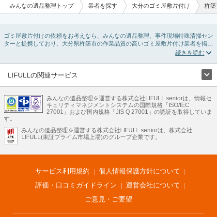
みんなの遺品整理トップ
業者を探す
大分のゴミ屋敷片付け
杵築
ゴミ屋敷片付けの依頼をお考えなら、みんなの遺品整理。事件現場特殊清掃セン
ターと提携しており、大分県杵築市の作業品質の高いゴミ屋敷片付け業者を掲載
しています。汚部屋の片付けに伴う不用品の処分・回収・引き取りから、外虫の
発生や孤独死の現場まで対応しています。大分県杵築市のゴミ屋敷片付けの料金
相場情報だけで業者を決められない場合は不用品の買取や消臭脱臭など絞り込み
条件を利用し検索してみましょう。ゴミ屋敷になってしまう方は高齢で体力的に
LIFULLの関連サービス
掃除するのが難しい、認知症やセルフネグレクトになってしまう、精神的なスト
LIFULLのサービス
レスなど様々な原因があります。
またお役立ち情報も豊富なので、部屋を埋めつくす大量のゴミを自力で片付ける
みんなの遺品整理を運営する株式会社LIFULL seniorは、情報セ
不動産・住宅
引越し
老人ホーム
地方創生
ママの就労支援
キュリティマネジメントシステムの国際規格「ISO/IEC
方法についてもチェックしてみてください。
不動産クラウドファンディング
遺品整理
老後の暮らし情報
27001」および国内規格「JIS Q 27001」の認証を取得していま
農業技術
す。
みんなの遺品整理を運営する株式会社LIFULL seniorは、株式会社
LIFULL HOME'Sのサービス
LIFULL(東証プライム市場上場)のグループ企業です。
不動産・住宅
マンション
一戸建て
注文住宅
リノベーション
不動産査定
マンション専門売却査定
不動産投資
アドバイザー
住まいの窓口
住宅ローン
住まいインデックス
プライスマップ
不動産アーカイブ
空き家バンク
家賃相場
不動産会社
まちむすび
サービス利用規約
個人情報保護方針について
不動産用語集
住まいのお役立ち情報
LIFULL HOME'S PRESS
DIY Mag
アプリ
不動産データ
不動産転職
評価・口コミガイドライン
運営会社について
ご意見・ご要望