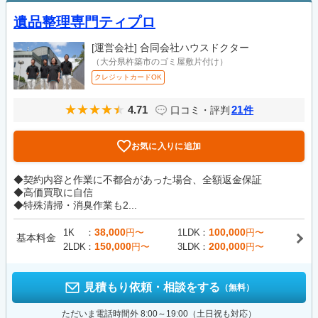
遺品整理専門ティプロ
[運営会社]
合同会社ハウスドクター
（大分県杵築市のゴミ屋敷片付け）
クレジットカードOK
4.71
21
口コミ・評判
件
お気に入りに追加
◆契約内容と作業に不都合があった場合、全額返金保証
◆高価買取に自信
◆特殊清掃・消臭作業も2...
38,000
100,000
1K
円〜
1LDK
円〜
基本料金
150,000
200,000
2LDK
円〜
3LDK
円〜
見積もり依頼・相談をする
（無料）
ただいま電話時間外 8:00～19:00（土日祝も対応）