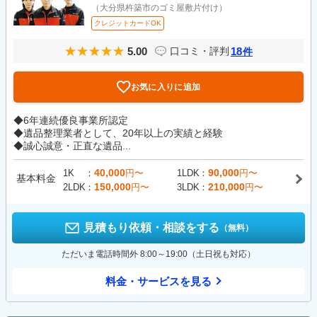
（大分県杵築市のゴミ屋敷片付け）
クレジットカードOK
5.00
18
口コミ・評判
件
お気に入りに追加
◆6年連続優良事業所認定
◆遺品整理業者として、20年以上の実績と経験
◆誠心誠意・正直な遺品...
40,000
90,000
1K
円〜
1LDK
円〜
基本料金
150,000
210,000
2LDK
円〜
3LDK
円〜
見積もり依頼・相談をする
（無料）
ただいま電話時間外 8:00～19:00（土日祝も対応）
料金・サービスを見る