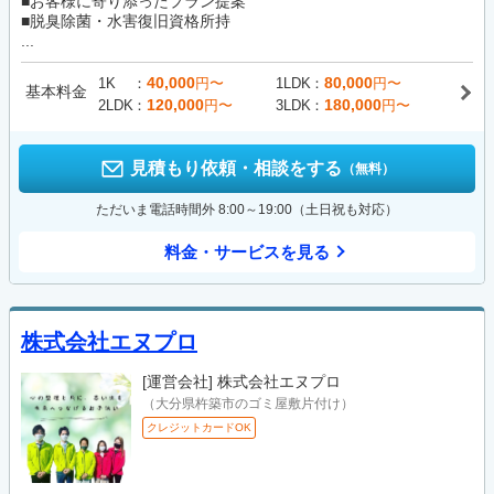
■お客様に寄り添ったプラン提案
■脱臭除菌・水害復旧資格所持
...
40,000
80,000
1K
円〜
1LDK
円〜
基本料金
120,000
180,000
2LDK
円〜
3LDK
円〜
見積もり依頼・相談をする
（無料）
ただいま電話時間外 8:00～19:00（土日祝も対応）
料金・サービスを見る
株式会社エヌプロ
[運営会社]
株式会社エヌプロ
（大分県杵築市のゴミ屋敷片付け）
クレジットカードOK