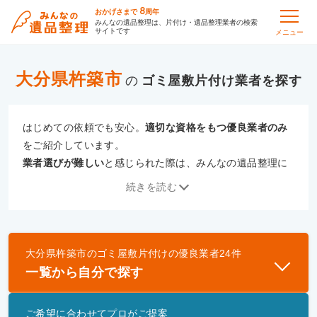
8
おかげさまで
周年
みんなの遺品整理は、片付け・遺品整理業者の検索
サイトです
メニュー
大分県杵築市
の
ゴミ屋敷片付け
はじめての依頼でも安心。
適切な資格をもつ優良業者のみ
をご紹介しています。
業者選びが難しい
と感じられた際は、みんなの遺品整理に
ご相談ください。
続きを読む
専門の相談員が、
あなたにぴったりな業者をご提案
いたし
ます。
大分県杵築市
の
ゴミ屋敷片付け
の優良業者
24
件
優良業者とは
一覧から自分で探す
一般財団法人遺品整理認定協会、および一般社団法
人事件現場特殊清掃センターと提携し、「遺品整理
ご希望に合わせてプロがご提案
士」資格を持つ事業者のみ掲載しています。