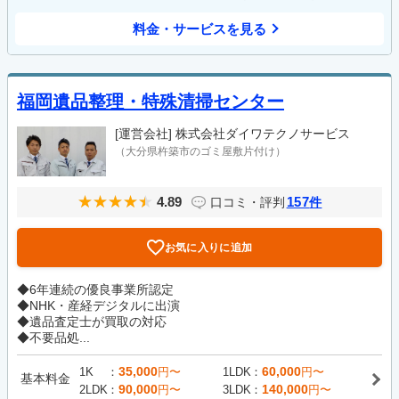
料金・サービスを見る
福岡遺品整理・特殊清掃センター
[運営会社]
株式会社ダイワテクノサービス
（大分県杵築市のゴミ屋敷片付け）
4.89
157
口コミ・評判
件
お気に入りに追加
◆6年連続の優良事業所認定
◆NHK・産経デジタルに出演
◆遺品査定士が買取の対応
◆不要品処...
35,000
60,000
1K
円〜
1LDK
円〜
基本料金
90,000
140,000
2LDK
円〜
3LDK
円〜