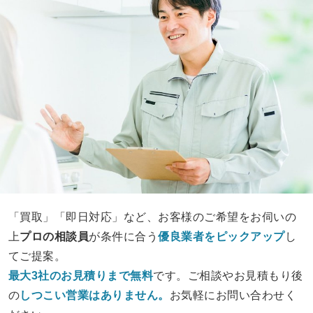
「買取」「即日対応」など、お客様のご希望をお伺いの
上
プロの相談員
が条件に合う
優良業者をピックアップ
し
てご提案。
最大3社のお見積りまで無料
です。ご相談やお見積もり後
の
しつこい営業は
ありません。
お気軽にお問い合わせく