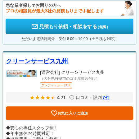
急な業者探し
お困りの方
で
へ
3
プロの相談員が最大
社の見積もりまで手配します
見積もり依頼・相談をする
（無料）
ただいま電話時間外 受付 8:00～19:00（土日祝も対応）
クリーンサービス九州
[運営会社]
クリーンサービス九州
（大分県杵築市のゴミ屋敷片付け）
クレジットカードOK
4.71
7
口コミ・評判
件
お気に入りに追加
◆安心の専任スタッフ制！
◆年中無休24時間対応！