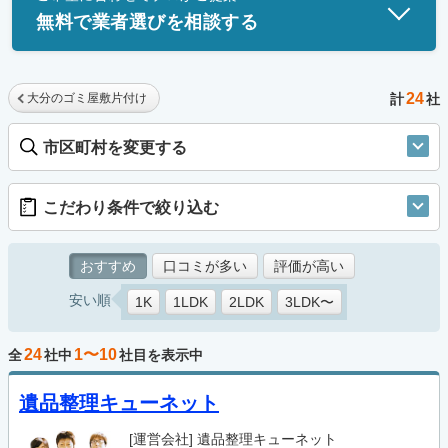
無料で業者選びを相談する
24
大分のゴミ屋敷片付け
計
社
市区町村を変更する
こだわり条件で絞り込む
おすすめ
口コミが多い
評価が高い
安い順
1K
1LDK
2LDK
3LDK〜
24
1〜10
全
社中
社目を表示中
遺品整理キューネット
[運営会社]
遺品整理キューネット