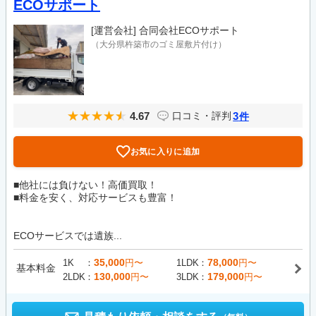
ECOサポート
[運営会社]
合同会社ECOサポート
（大分県杵築市のゴミ屋敷片付け）
4.67
3
口コミ・評判
件
お気に入りに追加
■他社には負けない！高価買取！
■料金を安く、対応サービスも豊富！
ECOサービスでは遺族...
35,000
78,000
1K
円〜
1LDK
円〜
基本料金
130,000
179,000
2LDK
円〜
3LDK
円〜