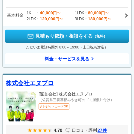
...
40,000
80,000
1K
円〜
1LDK
円〜
基本料金
120,000
180,000
2LDK
円〜
3LDK
円〜
見積もり依頼・相談をする
（無料）
ただいま電話時間外 8:00～19:00（土日祝も対応）
料金・サービスを見る
株式会社エヌプロ
[運営会社]
株式会社エヌプロ
（佐賀県三養基郡みやき町のゴミ屋敷片付け）
クレジットカードOK
4.70
27
口コミ・評判
件