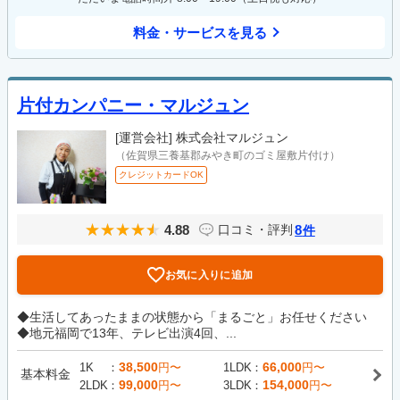
料金・サービスを見る
片付カンパニー・マルジュン
[運営会社]
株式会社マルジュン
（佐賀県三養基郡みやき町のゴミ屋敷片付け）
クレジットカードOK
4.88
8
口コミ・評判
件
お気に入りに追加
◆生活してあったままの状態から「まるごと」お任せください
◆地元福岡で13年、テレビ出演4回、...
38,500
66,000
1K
円〜
1LDK
円〜
基本料金
99,000
154,000
2LDK
円〜
3LDK
円〜