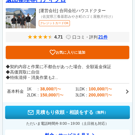
[運営会社]
合同会社ハウスドクター
（佐賀県三養基郡みやき町のゴミ屋敷片付け）
クレジットカードOK
4.71
21
口コミ・評判
件
お気に入りに追加
◆契約内容と作業に不都合があった場合、全額返金保証
◆高価買取に自信
◆特殊清掃・消臭作業も2...
38,000
100,000
1K
円〜
1LDK
円〜
基本料金
150,000
200,000
2LDK
円〜
3LDK
円〜
見積もり依頼・相談をする
（無料）
ただいま電話時間外 8:00～19:00（土日祝も対応）