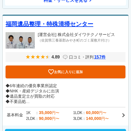
料金・サービスを見る
福岡遺品整理・特殊清掃センター
[運営会社]
株式会社ダイワテクノサービス
（佐賀県三養基郡みやき町のゴミ屋敷片付け）
4.89
157
口コミ・評判
件
お気に入りに追加
◆6年連続の優良事業所認定
◆NHK・産経デジタルに出演
◆遺品査定士が買取の対応
◆不要品処...
35,000
60,000
1K
円〜
1LDK
円〜
基本料金
90,000
140,000
2LDK
円〜
3LDK
円〜