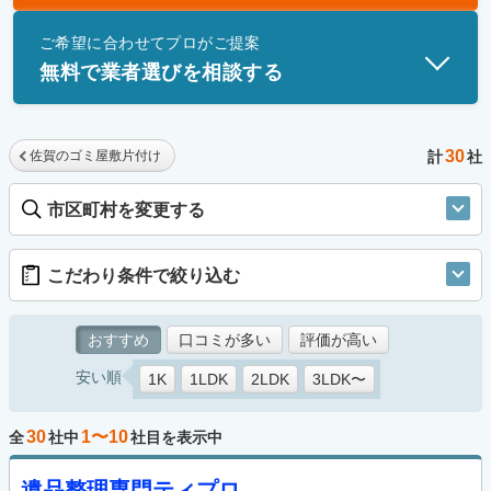
士」資格を持つ事業者のみ掲載しています。
ご希望に合わせてプロがご提案
無料で業者選びを相談する
30
佐賀のゴミ屋敷片付け
計
社
市区町村を変更する
こだわり条件で絞り込む
おすすめ
口コミが多い
評価が高い
安い順
1K
1LDK
2LDK
3LDK〜
30
1〜10
全
社中
社目を表示中
遺品整理専門ティプロ