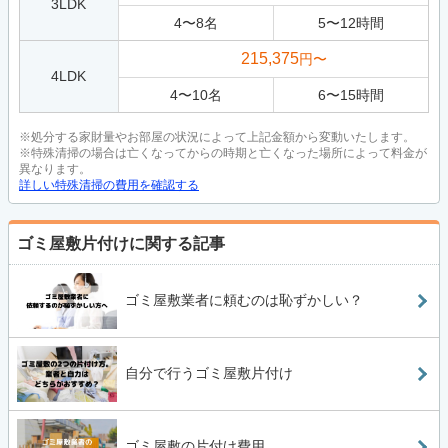
3LDK
4
〜
8
名
5
〜
12
時間
215,375
円〜
4LDK
4
〜
10
名
6
〜
15
時間
※処分する家財量やお部屋の状況によって上記金額から変動いたします。
※特殊清掃の場合は亡くなってからの時期と亡くなった場所によって料金が
異なります。
詳しい特殊清掃の費用を確認する
ゴミ屋敷片付けに関する記事
ゴミ屋敷業者に頼むのは恥ずかしい？
自分で行うゴミ屋敷片付け
ゴミ屋敷の片付け費用