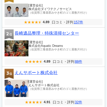
[運営会社]
株式会社ダイワテクノサービス
（佐賀県三養基郡みやき町のゴミ屋敷片付け）
口コミ・評判
157件
4.89
長崎遺品整理・特殊清掃センター
2
位
[運営会社]
株式会社Aquatic Dreams
（佐賀県三養基郡みやき町のゴミ屋敷片付け）
口コミ・評判
88件
4.89
えんサポート株式会社
3
位
[運営会社]
えんサポート株式会社
（佐賀県三養基郡みやき町のゴミ屋敷片付け）
口コミ・評判
32件
4.91