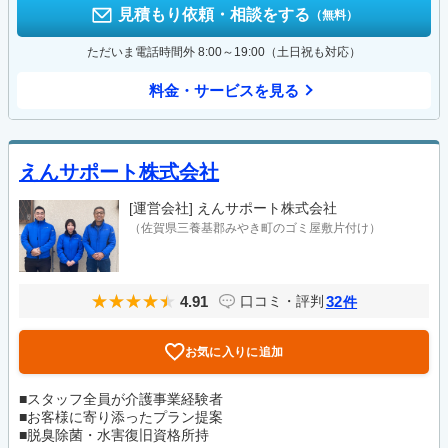
見積もり依頼・相談をする
（無料）
ただいま電話時間外 8:00～19:00（土日祝も対応）
料金・サービスを見る
えんサポート株式会社
[運営会社]
えんサポート株式会社
（佐賀県三養基郡みやき町のゴミ屋敷片付け）
4.91
32
口コミ・評判
件
お気に入りに追加
■スタッフ全員が介護事業経験者
■お客様に寄り添ったプラン提案
■脱臭除菌・水害復旧資格所持