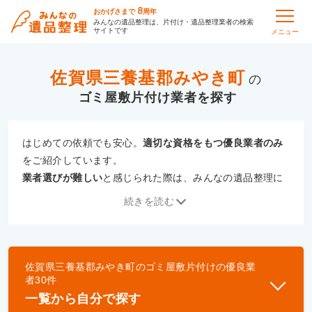
8
おかげさまで
周年
みんなの遺品整理は、片付け・遺品整理業者の検索
サイトです
メニュー
佐賀県三養基郡みやき町
の
ゴミ屋敷片付け
はじめての依頼でも安心。
適切な資格をもつ優良業者のみ
をご紹介しています。
業者選びが難しい
と感じられた際は、みんなの遺品整理に
ご相談ください。
続きを読む
専門の相談員が、
あなたにぴったりな業者をご提案
いたし
ます。
佐賀県三養基郡みやき町
の
ゴミ屋敷片付け
の優良業
優良業者とは
者
30
件
一般財団法人遺品整理認定協会、および一般社団法
一覧から自分で探す
人事件現場特殊清掃センターと提携し、「遺品整理