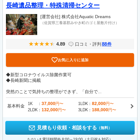
長崎遺品整理・特殊清掃センター
[運営会社]
株式会社Aquatic Dreams
（佐賀県三養基郡みやき町のゴミ屋敷片付け）
4.89
88
口コミ・評判
件
お気に入りに追加
◆新型コロナウイルス除菌作業可
◆長崎新聞に掲載
突然のことで気持ちの整理ができず、「自分で...
37,000
82,000
1K
円〜
1LDK
円〜
基本料金
132,000
188,000
2LDK
円〜
3LDK
円〜
見積もり依頼・相談をする
（無料）
ただいま電話時間外 8:00～19:00（土日祝も対応）