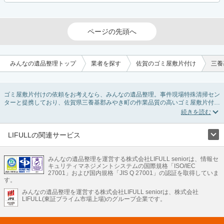
ページの先頭へ
みんなの遺品整理トップ
業者を探す
佐賀のゴミ屋敷片付け
三養
ゴミ屋敷片付けの依頼をお考えなら、みんなの遺品整理。事件現場特殊清掃セン
ターと提携しており、佐賀県三養基郡みやき町の作業品質の高いゴミ屋敷片付け
業者を掲載しています。汚部屋の片付けに伴う不用品の処分・回収・引き取りか
ら、外虫の発生や孤独死の現場まで対応しています。佐賀県三養基郡みやき町の
ゴミ屋敷片付けの料金相場情報だけで業者を決められない場合は不用品の買取や
消臭脱臭など絞り込み条件を利用し検索してみましょう。ゴミ屋敷になってしま
LIFULLの関連サービス
う方は高齢で体力的に掃除するのが難しい、認知症やセルフネグレクトになって
LIFULLのサービス
しまう、精神的なストレスなど様々な原因があります。
またお役立ち情報も豊富なので、部屋を埋めつくす大量のゴミを自力で片付ける
みんなの遺品整理を運営する株式会社LIFULL seniorは、情報セ
不動産・住宅
引越し
老人ホーム
地方創生
ママの就労支援
キュリティマネジメントシステムの国際規格「ISO/IEC
方法についてもチェックしてみてください。
不動産クラウドファンディング
遺品整理
老後の暮らし情報
27001」および国内規格「JIS Q 27001」の認証を取得していま
農業技術
す。
みんなの遺品整理を運営する株式会社LIFULL seniorは、株式会社
LIFULL HOME'Sのサービス
LIFULL(東証プライム市場上場)のグループ企業です。
不動産・住宅
マンション
一戸建て
注文住宅
リノベーション
不動産査定
マンション専門売却査定
不動産投資
アドバイザー
住まいの窓口
住宅ローン
住まいインデックス
プライスマップ