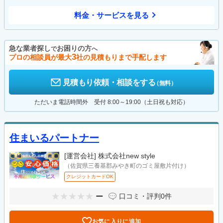
料金・サービスを見る
急な業者探し
お困りの方
で
へ
3
プロの相談員が最大
社の見積もりまで手配します
見積もり依頼・相談をする
（無料）
ただいま電話時間外 受付 8:00～19:00（土日祝も対応）
住まいるパートナー
[運営会社]
株式会社new style
（佐賀県三養基郡みやき町のゴミ屋敷片付け）
クレジットカードOK
ー
口コミ・評判
0件
お気に入りに追加