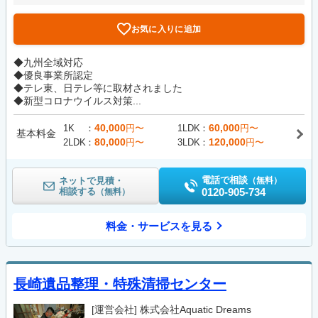
お気に入りに追加
◆九州全域対応
◆優良事業所認定
◆テレ東、日テレ等に取材されました
◆新型コロナウイルス対策...
40,000
60,000
1K
円〜
1LDK
円〜
基本料金
80,000
120,000
2LDK
円〜
3LDK
円〜
電話で相談
ネットで見積・
（無料）
相談する
0120-905-734
（無料）
料金・サービスを見る
長崎遺品整理・特殊清掃センター
[運営会社]
株式会社Aquatic Dreams