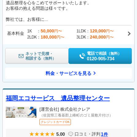
遺品整理を心をこめてサポートいたします。
お客様の抱える問題は様々です。
弊社では、お客様に...
50,000
120,000
1K
円〜
1LDK
円〜
基本料金
180,000
240,000
2LDK
円〜
3LDK
円〜
電話で相談
ネットで見積・
（無料）
相談する
0120-905-734
（無料）
料金・サービスを見る
福岡エコサービス 遺品整理センター
[運営会社]
株式会社クレア
（佐賀県三養基郡上峰町のゴミ屋敷片付け）
クレジットカードOK
5.00
1
口コミ・評判
件