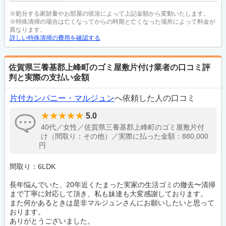
※処分する家財量やお部屋の状況によって上記金額から変動いたします。
※特殊清掃の場合は亡くなってからの時期と亡くなった場所によって料金が
異なります。
詳しい特殊清掃の費用を確認する
佐賀県三養基郡上峰町のゴミ屋敷片付け業者の口コミ評
判と実際の支払い金額
片付カンパニー・マルジュン
へ依頼した人の口コミ
5.0
40代／女性／佐賀県三養基郡上峰町のゴミ屋敷片付
け（間取り：その他）／実際に払った金額：880,000
円
間取り：6LDK
長年悩んでいた、20年近くたまった実家の生活ゴミの撤去〜清掃
まで丁寧に対応して頂き、私も妹達も大変感謝しております。
また何かあるときは是非マルジュンさんにお願いしたいと思って
おります。
ありがとうございました。