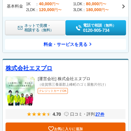
40,000
80,000
1K
円〜
1LDK
円〜
基本料金
120,000
180,000
2LDK
円〜
3LDK
円〜
電話で相談
ネットで見積・
（無料）
相談する
0120-905-734
（無料）
料金・サービスを見る
株式会社エヌプロ
[運営会社]
株式会社エヌプロ
（佐賀県三養基郡上峰町のゴミ屋敷片付け）
クレジットカードOK
4.70
27
口コミ・評判
件
お気に入りに追加