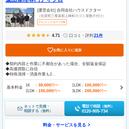
[運営会社]
合同会社ハウスドクター
（佐賀県三養基郡上峰町のゴミ屋敷片付け）
クレジットカードOK
4.71
21
口コミ・評判
件
お気に入りに追加
◆契約内容と作業に不都合があった場合、全額返金保証
◆高価買取に自信
◆特殊清掃・消臭作業も2...
38,000
100,000
1K
円〜
1LDK
円〜
基本料金
150,000
200,000
2LDK
円〜
3LDK
円〜
電話で相談
ネットで見積・
（無料）
相談する
0120-905-734
（無料）
料金・サービスを見る