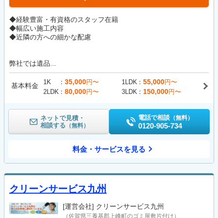
◆経験豊富・有資格のスタッフ在籍
◆幅広い施工内容
◆近隣の方への細かな配慮
弊社では遺品...
35,000
55,000
1K
円〜
1LDK
円〜
基本料金
80,000
150,000
2LDK
円〜
3LDK
円〜
電話で相談
ネットで見積・
（無料）
相談する
0120-905-734
（無料）
料金・サービスを見る
クリーンサービス九州
[運営会社]
クリーンサービス九州
（佐賀県三養基郡上峰町のゴミ屋敷片付け）