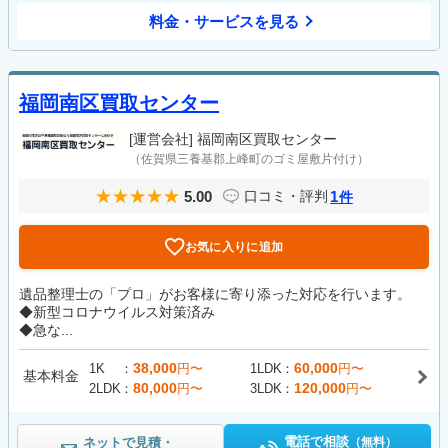
料金・サービスを見る
福岡南区買取センター
[運営会社]
福岡南区買取センター
（佐賀県三養基郡上峰町のゴミ屋敷片付け）
5.00
1
口コミ・評判
件
お気に入りに追加
遺品整理士の「プロ」がお客様に寄り添った対応を行います。
◆新型コロナウイルス対策済み
◆急な...
38,000
60,000
1K
円〜
1LDK
円〜
基本料金
80,000
120,000
2LDK
円〜
3LDK
円〜
電話で相談
ネットで見積・
（無料）