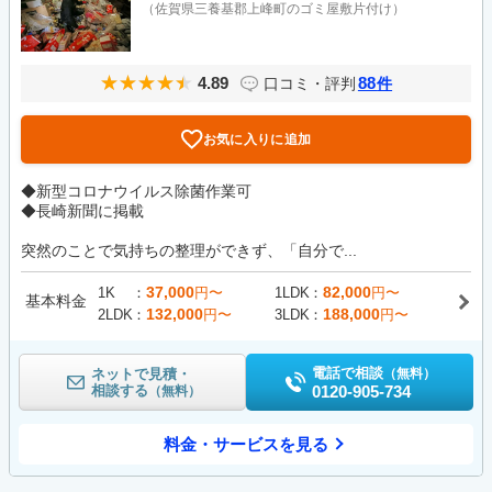
（佐賀県三養基郡上峰町のゴミ屋敷片付け）
4.89
88
口コミ・評判
件
お気に入りに追加
◆新型コロナウイルス除菌作業可
◆長崎新聞に掲載
突然のことで気持ちの整理ができず、「自分で...
37,000
82,000
1K
円〜
1LDK
円〜
基本料金
132,000
188,000
2LDK
円〜
3LDK
円〜
電話で相談
ネットで見積・
（無料）
相談する
0120-905-734
（無料）
料金・サービスを見る