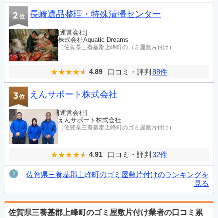
長崎遺品整理・特殊清掃センター
2
位
[運営会社]
株式会社Aquatic Dreams
（佐賀県三養基郡上峰町のゴミ屋敷片付け）
口コミ・評判
88件
4.89
えんサポート株式会社
3
位
[運営会社]
えんサポート株式会社
（佐賀県三養基郡上峰町のゴミ屋敷片付け）
口コミ・評判
32件
4.91
佐賀県三養基郡上峰町のゴミ屋敷片付けのランキングを
見る
佐賀県三養基郡上峰町のゴミ屋敷片付け業者の口コミ累