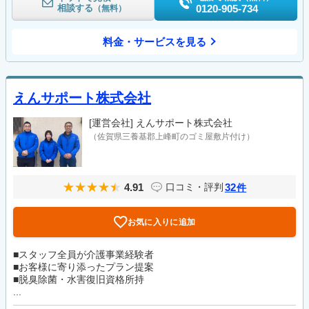
相談する
0120-905-734
（無料）
料金・サービスを見る
えんサポート株式会社
[運営会社]
えんサポート株式会社
（佐賀県三養基郡上峰町のゴミ屋敷片付け）
4.91
32
口コミ・評判
件
お気に入りに追加
■スタッフ全員が介護事業経験者
■お客様に寄り添ったプラン提案
■脱臭除菌・水害復旧資格所持
...