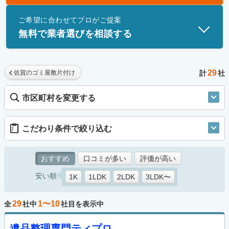
士」資格を持つ事業者のみ掲載しています。
ご希望に合わせてプロがご提案
無料で業者選びを相談する
29
佐賀のゴミ屋敷片付け
計
社
市区町村を変更する
こだわり条件で絞り込む
おすすめ
口コミが多い
評価が高い
安い順
1K
1LDK
2LDK
3LDK〜
29
1〜10
全
社中
社目を表示中
遺品整理専門ティプロ