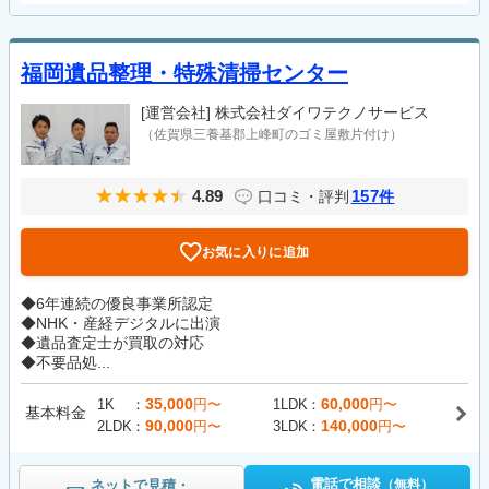
福岡遺品整理・特殊清掃センター
[運営会社]
株式会社ダイワテクノサービス
（佐賀県三養基郡上峰町のゴミ屋敷片付け）
4.89
157
口コミ・評判
件
お気に入りに追加
◆6年連続の優良事業所認定
◆NHK・産経デジタルに出演
◆遺品査定士が買取の対応
◆不要品処...
35,000
60,000
1K
円〜
1LDK
円〜
基本料金
90,000
140,000
2LDK
円〜
3LDK
円〜
電話で相談
ネットで見積・
（無料）