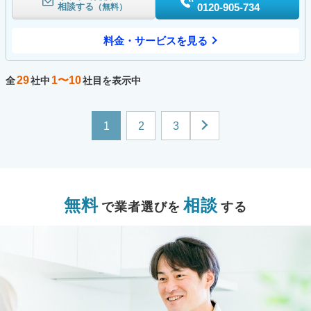
相談する
0120-905-734
（無料）
料金・サービスを見る
29
1〜10
全
社中
社目を表示中
1
2
3
無料
相談
で業者選びを
する