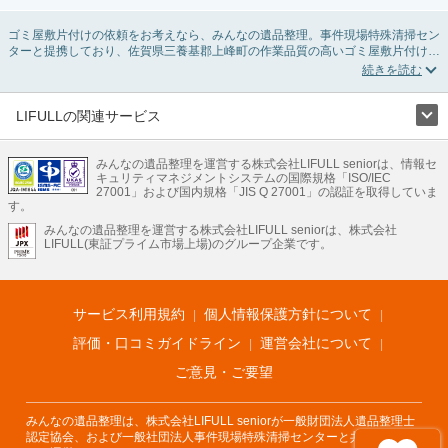
ゴミ屋敷片付けの依頼をお考えなら、みんなの遺品整理。事件現場特殊清掃セン
ターと提携しており、佐賀県三養基郡上峰町の作業品質の高いゴミ屋敷片付け業
者を掲載しています。汚部屋の片付けに伴う不用品の処分・回収・引き取りか
ら、外虫の発生や孤独死の現場まで対応しています。佐賀県三養基郡上峰町のゴ
ミ屋敷片付けの料金相場情報だけで業者を決められない場合は不用品の買取や消
臭脱臭など絞り込み条件を利用し検索してみましょう。ゴミ屋敷になってしまう
LIFULLの関連サービス
方は高齢で体力的に掃除するのが難しい、認知症やセルフネグレクトになってし
LIFULLのサービス
まう、精神的なストレスなど様々な原因があります。
またお役立ち情報も豊富なので、部屋を埋めつくす大量のゴミを自力で片付ける
みんなの遺品整理を運営する株式会社LIFULL seniorは、情報セ
不動産・住宅
引越し
老人ホーム
地方創生
ママの就労支援
キュリティマネジメントシステムの国際規格「ISO/IEC
方法についてもチェックしてみてください。
不動産クラウドファンディング
遺品整理
老後の暮らし情報
27001」および国内規格「JIS Q 27001」の認証を取得していま
農業技術
す。
みんなの遺品整理を運営する株式会社LIFULL seniorは、株式会社
LIFULL HOME'Sのサービス
LIFULL(東証プライム市場上場)のグループ企業です。
不動産・住宅
マンション
一戸建て
注文住宅
リノベーション
不動産査定
マンション専門売却査定
不動産投資
アドバイザー
住まいの窓口
住宅ローン
住まいインデックス
プライスマップ
不動産アーカイブ
空き家バンク
家賃相場
不動産会社
まちむすび
サービス利用規約
個人情報保護方針について
不動産用語集
住まいのお役立ち情報
LIFULL HOME'S PRESS
DIY Mag
アプリ
不動産データ
不動産転職
評価・口コミガイドライン
運営会社について
ご意見・ご要望
みんなの遺品整理は、株式会社LIFULL seniorが一般財団法人遺品整理士
認定協会、および一般社団法人事件現場特殊清掃センターと共同でサービ