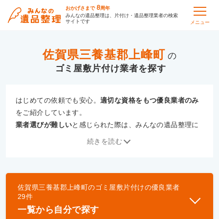
8
おかげさまで
周年
みんなの遺品整理は、片付け・遺品整理業者の検索
サイトです
メニュー
佐賀県三養基郡上峰町
の
ゴミ屋敷片付け
はじめての依頼でも安心。
適切な資格をもつ優良業者のみ
をご紹介しています。
業者選びが難しい
と感じられた際は、みんなの遺品整理に
ご相談ください。
続きを読む
専門の相談員が、
あなたにぴったりな業者をご提案
いたし
ます。
佐賀県三養基郡上峰町
の
ゴミ屋敷片付け
の優良業者
優良業者とは
29
件
一般財団法人遺品整理認定協会、および一般社団法
一覧から自分で探す
人事件現場特殊清掃センターと提携し、「遺品整理