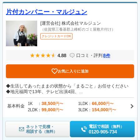
片付カンパニー・マルジュン
[運営会社]
株式会社マルジュン
（佐賀県三養基郡上峰町のゴミ屋敷片付け）
クレジットカードOK
4.88
8
口コミ・評判
件
お気に入りに追加
◆生活してあったままの状態から「まるごと」お任せください
◆地元福岡で13年、テレビ出演4回、...
38,500
66,000
1K
円〜
1LDK
円〜
基本料金
99,000
154,000
2LDK
円〜
3LDK
円〜
電話で相談
ネットで見積・
（無料）
相談する
0120-905-734
（無料）