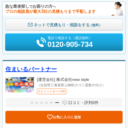
急な業者探し
お困りの方
で
へ
3
プロの相談員が最大
社の見積もりまで手配します
ネットで見積もり・相談をする
（無料）
電話で相談する（通話無料）
0120-905-734
住まいるパートナー
[運営会社]
株式会社new style
（佐賀県三養基郡上峰町のゴミ屋敷片付け）
クレジットカードOK
ー
口コミ・評判
0件
お気に入りに追加