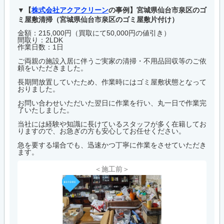
【
株式会社アクアクリーン
の事例】宮城県仙台市泉区のゴ
ミ屋敷清掃（宮城県仙台市泉区のゴミ屋敷片付け）
金額：215,000円（買取にて50,000円の値引き）
間取り：2LDK
作業日数：1日
ご両親の施設入居に伴うご実家の清掃・不用品回収等のご依
頼をいただきました。
長期間放置していたため、作業時にはゴミ屋敷状態となって
おりました。
お問い合わせいただいた翌日に作業を行い、丸一日で作業完
了いたしました。
当社には経験や知識に長けているスタッフが多く在籍してお
りますので、お急ぎの方も安心してお任せください。
急を要する場合でも、迅速かつ丁寧に作業をさせていただき
ます。
＜施工前＞