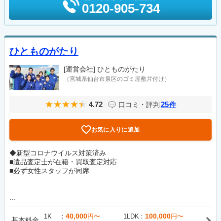
0120-905-734
ひとものがたり
[運営会社]
ひとものがたり
（宮城県仙台市泉区のゴミ屋敷片付け）
4.72
25
口コミ・評判
件
お気に入りに追加
◆新型コロナウイルス対策済み
■遺品査定士が在籍・買取査定対応
■必ず女性スタッフが同席
...
40,000
100,000
1K
円〜
1LDK
円〜
基本料金