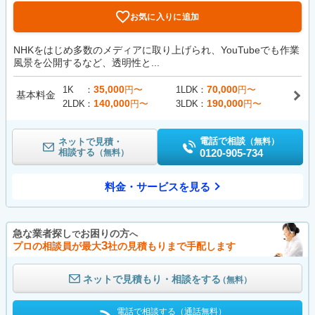
お気に入りに追加
NHKをはじめ多数のメディアに取り上げられ、YouTubeでも作業
風景を公開するなど、透明性と...
35,000
70,000
1K
円〜
1LDK
円〜
基本料金
140,000
190,000
2LDK
円〜
3LDK
円〜
電話で相談
ネットで見積・
（無料）
相談する
0120-905-734
（無料）
料金・サービスを見る
急な業者探し
お困りの方
で
へ
3
プロの相談員が最大
社の見積もりまで手配します
ネットで見積もり・相談をする
（無料）
電話で相談する（通話無料）