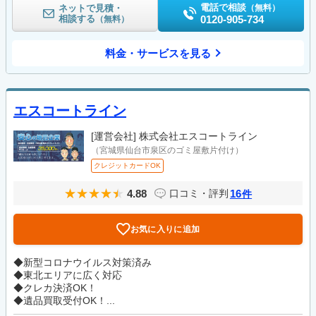
電話で相談
ネットで見積・
（無料）
相談する
0120-905-734
（無料）
料金・サービスを見る
エスコートライン
[運営会社]
株式会社エスコートライン
（宮城県仙台市泉区のゴミ屋敷片付け）
クレジットカードOK
4.88
16
口コミ・評判
件
お気に入りに追加
◆新型コロナウイルス対策済み
◆東北エリアに広く対応
◆クレカ決済OK！
◆遺品買取受付OK！...