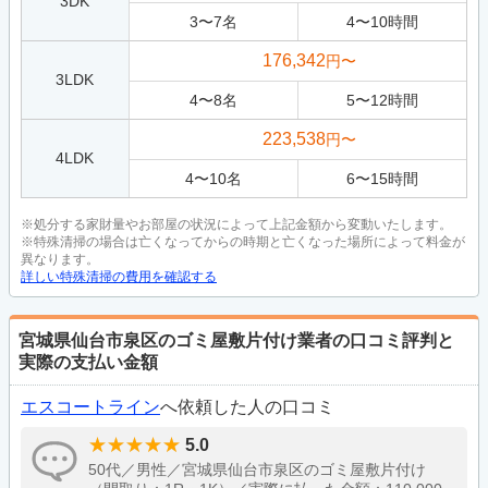
3DK
3
〜
7
名
4
〜
10
時間
176,342
円〜
3LDK
4
〜
8
名
5
〜
12
時間
223,538
円〜
4LDK
4
〜
10
名
6
〜
15
時間
※処分する家財量やお部屋の状況によって上記金額から変動いたします。
※特殊清掃の場合は亡くなってからの時期と亡くなった場所によって料金が
異なります。
詳しい特殊清掃の費用を確認する
宮城県仙台市泉区のゴミ屋敷片付け業者の口コミ評判と
実際の支払い金額
エスコートライン
へ依頼した人の口コミ
5.0
50代／男性／宮城県仙台市泉区のゴミ屋敷片付け