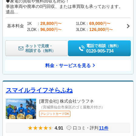
◆家電の買取や無料回収も対応！
事故車両や廃車の0円回収、または車買取も承っております。
遺品...
28,800
69,000
1K
円〜
1LDK
円〜
基本料金
96,000
126,000
2LDK
円〜
3LDK
円〜
電話で相談
ネットで見積・
（無料）
相談する
0120-905-734
（無料）
料金・サービスを見る
スマイルライフそらふね
[運営会社]
株式会社ソラフネ
（宮城県仙台市泉区のゴミ屋敷片付け）
クレジットカードOK
4.91
11
口コミ・評判
件