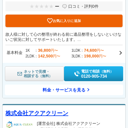
ー
口コミ・評判
0件
お気に入りに追加
故人様に対して心の整理が終わる前に遺品整理をしないといけな
いご状況に対してサポートいたします。...
36,800
74,600
1K
円〜
1LDK
円〜
基本料金
142,500
198,000
2LDK
円〜
3LDK
円〜
電話で相談
ネットで見積・
（無料）
相談する
0120-905-734
（無料）
料金・サービスを見る
株式会社アクアクリーン
[運営会社]
株式会社アクアクリーン