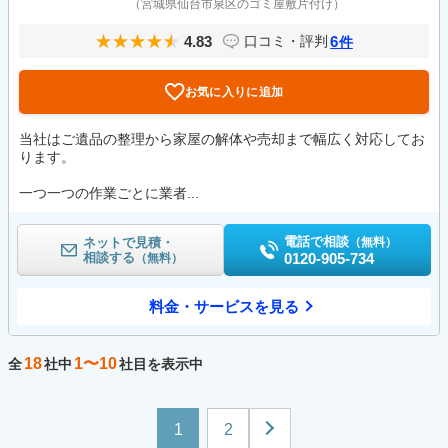
（宮城県仙台市泉区のゴミ屋敷片付け）
4.83
6
口コミ・評判
件
お気に入りに追加
当社はご遺品の整理から家屋の解体や売却まで幅広く対応してお
ります。
一つ一つの作業ごとに業者...
電話で相談
ネットで見積・
（無料）
相談する
0120-905-734
（無料）
料金・サービスを見る
18
1〜10
全
社中
社目を表示中
1
2