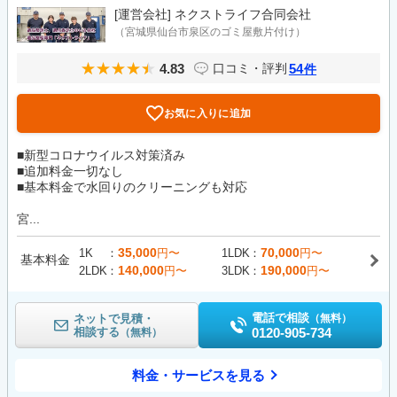
[運営会社]
ネクストライフ合同会社
（宮城県仙台市泉区のゴミ屋敷片付け）
4.83
54
口コミ・評判
件
お気に入りに追加
■新型コロナウイルス対策済み
■追加料金一切なし
■基本料金で水回りのクリーニングも対応
宮...
35,000
70,000
1K
円〜
1LDK
円〜
基本料金
140,000
190,000
2LDK
円〜
3LDK
円〜
電話で相談
ネットで見積・
（無料）
相談する
0120-905-734
（無料）
料金・サービスを見る