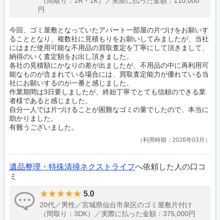
（間取り：1R・1K）／実際に払った金額：110,000
円
今回、ゴミ屋敷となっていたアパート一部屋の片づけをお願いす
ることとなり、複数社に見積もりをお願いしてみましたが、当社
にはまだ使用可能な不用品の買取査定を丁寧にして頂きまして、
納得のいく査定額をお出し頂きました。
各社の見積額にかなりの差が出ましたが、不用品の中に再利用可
能なものが含まれている場合には、買取査定能力が優れている当
社にお願いするのが一番と感じました。
作業期間は3日要しましたが、終始丁寧でとても信頼のできる業
者様であると感じました。
自分一人では片づけることが困難なゴミの量でしたので、本当に
助かりました。
有難うございました。
利用時期：2026年03月
遺品整理・特殊清掃ネクストライフ
へ依頼した人の口コ
ミ
5.0
20代／男性／宮城県仙台市泉区のゴミ屋敷片付け
（間取り：3DK）／実際に払った金額：375,000円