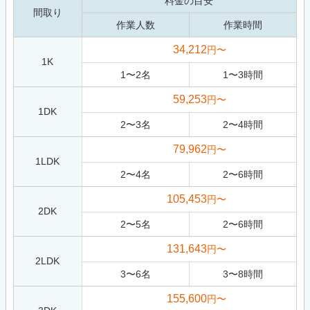
料金の目安
間取り
作業人数
作業時間
34,212
円〜
1K
1
〜
2
名
1
〜
3
時間
59,253
円〜
1DK
2
〜
3
名
2
〜
4
時間
79,962
円〜
1LDK
2
〜
4
名
2
〜
6
時間
105,453
円〜
2DK
2
〜
5
名
2
〜
6
時間
131,643
円〜
2LDK
3
〜
6
名
3
〜
8
時間
155,600
円〜