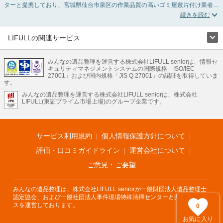
ターと提携しており、宮城県仙台市泉区の作業品質の高いゴミ屋敷片付け業者を
掲載しています。汚部屋の片付けに伴う不用品の処分・回収・引き取りから、外
虫の発生や孤独死の現場まで対応しています。宮城県仙台市泉区のゴミ屋敷片付
けの料金相場情報だけで業者を決められない場合は不用品の買取や消臭脱臭など
絞り込み条件を利用し検索してみましょう。ゴミ屋敷になってしまう方は高齢で
LIFULLの関連サービス
体力的に掃除するのが難しい、認知症やセルフネグレクトになってしまう、精神
LIFULLのサービス
的なストレスなど様々な原因があります。
またお役立ち情報も豊富なので、部屋を埋めつくす大量のゴミを自力で片付ける
みんなの遺品整理を運営する株式会社LIFULL seniorは、情報セ
不動産・住宅
引越し
老人ホーム
地方創生
ママの就労支援
キュリティマネジメントシステムの国際規格「ISO/IEC
方法についてもチェックしてみてください。
不動産クラウドファンディング
遺品整理
老後の暮らし情報
27001」および国内規格「JIS Q 27001」の認証を取得していま
農業技術
す。
みんなの遺品整理を運営する株式会社LIFULL seniorは、株式会社
LIFULL HOME'Sのサービス
LIFULL(東証プライム市場上場)のグループ企業です。
不動産・住宅
マンション
一戸建て
注文住宅
リノベーション
不動産査定
マンション専門売却査定
不動産投資
アドバイザー
住まいの窓口
住宅ローン
住まいインデックス
プライスマップ
不動産アーカイブ
空き家バンク
家賃相場
不動産会社
まちむすび
サービス利用規約
個人情報保護方針について
不動産用語集
住まいのお役立ち情報
LIFULL HOME'S PRESS
DIY Mag
アプリ
不動産データ
不動産転職
評価・口コミガイドライン
運営会社について
ご意見・ご要望
みんなの遺品整理は、株式会社LIFULL seniorが一般財団法人遺品整理士
認定協会、および一般社団法人事件現場特殊清掃センターと共同でサービ
スを運営しております。
0
お気に入り