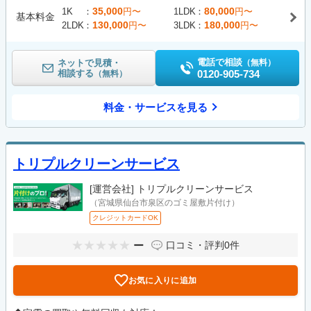
35,000
80,000
1K
円〜
1LDK
円〜
基本料金
130,000
180,000
2LDK
円〜
3LDK
円〜
電話で相談
ネットで見積・
（無料）
相談する
0120-905-734
（無料）
料金・サービスを見る
トリプルクリーンサービス
[運営会社]
トリプルクリーンサービス
（宮城県仙台市泉区のゴミ屋敷片付け）
クレジットカードOK
ー
口コミ・評判
0件
お気に入りに追加