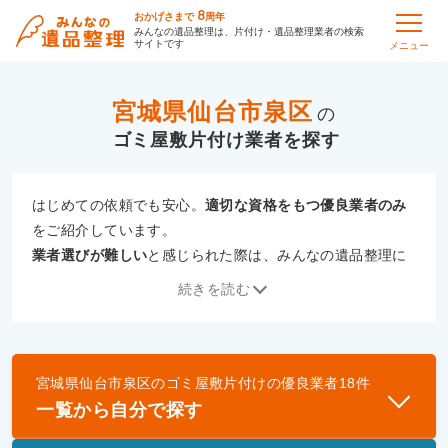
8
おかげさまで
周年
みんなの遺品整理は、片付け・遺品整理業者の検索
サイトです
メニュー
宮城県仙台市泉区
の
ゴミ屋敷片付け
はじめての依頼でも安心。
適切な資格をもつ優良業者のみ
をご紹介しています。
業者選びが難しい
と感じられた際は、みんなの遺品整理に
ご相談ください。
続きを読む
専門の相談員が、
あなたにぴったりな業者をご提案
いたし
ます。
宮城県仙台市泉区
の
ゴミ屋敷片付け
の優良業者
18
件
優良業者とは
一覧から自分で探す
一般財団法人遺品整理認定協会、および一般社団法
人事件現場特殊清掃センターと提携し、「遺品整理