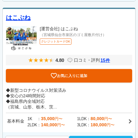
はこぶね
[運営会社]
はこぶね
（宮城県仙台市泉区のゴミ屋敷片付け）
クレジットカードOK
4.80
15
口コミ・評判
件
お気に入りに追加
◆新型コロナウイルス対策済み
◆安心の24時間対応
◆福島県内全域対応
（宮城、山形、栃木、茨...
35,000
80,000
1K
円〜
1LDK
円〜
基本料金
140,000
180,000
2LDK
円〜
3LDK
円〜