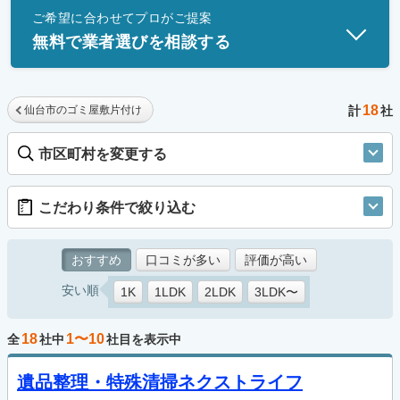
ご希望に合わせてプロがご提案
士」資格を持つ事業者のみ掲載しています。
無料で業者選びを相談する
18
仙台市のゴミ屋敷片付け
計
社
市区町村を変更する
こだわり条件で絞り込む
おすすめ
口コミが多い
評価が高い
安い順
1K
1LDK
2LDK
3LDK〜
18
1〜10
全
社中
社目を表示中
遺品整理・特殊清掃ネクストライフ