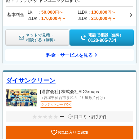
軽トラックから4トンユニック車まで...
50,000
130,000
1K
円〜
1LDK
円〜
基本料金
170,000
210,000
2LDK
円〜
3LDK
円〜
電話で相談
ネットで見積・
（無料）
相談する
0120-905-734
（無料）
料金・サービスを見る
ダイサンクリーン
[運営会社]
株式会社SDGroups
（宮城県仙台市泉区のゴミ屋敷片付け）
クレジットカードOK
ー
口コミ・評判
0件
お気に入りに追加