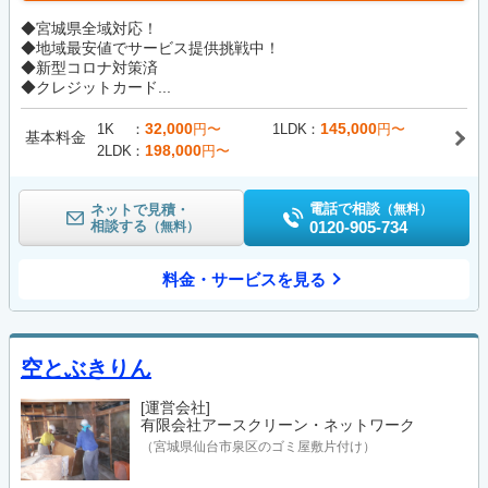
◆宮城県全域対応！
◆地域最安値でサービス提供挑戦中！
◆新型コロナ対策済
◆クレジットカード...
32,000
145,000
1K
円〜
1LDK
円〜
基本料金
198,000
2LDK
円〜
電話で相談
ネットで見積・
（無料）
相談する
0120-905-734
（無料）
料金・サービスを見る
空とぶきりん
[運営会社]
有限会社アースクリーン・ネットワーク
（宮城県仙台市泉区のゴミ屋敷片付け）