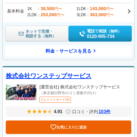
38,500
143,000
1K
円〜
1LDK
円〜
基本料金
253,000
363,000
2LDK
円〜
3LDK
円〜
電話で相談
ネットで見積・
（無料）
相談する
0120-905-734
（無料）
料金・サービスを見る
株式会社ワンステップサービス
[運営会社]
株式会社ワンステップサービス
（東京都日野市のゴミ屋敷片付け）
クレジットカードOK
4.91
103
口コミ・評判
件
お気に入りに追加