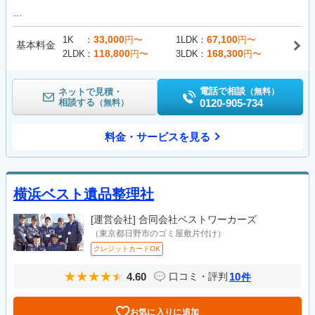
...
33,000
67,100
1K
円〜
1LDK
円〜
基本料金
118,800
168,300
2LDK
円〜
3LDK
円〜
電話で相談
ネットで見積・
（無料）
相談する
0120-905-734
（無料）
料金・サービスを見る
横浜ベスト遺品整理社
[運営会社]
合同会社ベストワーカーズ
（東京都日野市のゴミ屋敷片付け）
クレジットカードOK
4.60
10
口コミ・評判
件
お気に入りに追加