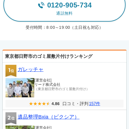
0120-905-734
通話無料
受付時間：
8:00～19:00（土日祝も対応）
東京都日野市のゴミ屋敷片付けランキング
ガレッチャ
1
位
[運営会社]
リード株式会社
（東京都日野市のゴミ屋敷片付け）
口コミ・評判
157件
4.86
遺品整理Bxia（ビクシア）
2
位
[運営会社]