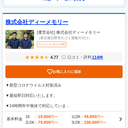
株式会社ディーメモリー
[運営会社]
株式会社ディーメモリー
（東京都日野市のゴミ屋敷片付け）
クレジットカードOK
4.77
118
口コミ・評判
件
お気に入りに追加
▼新型コロナウイルス対策済み
▼最短即日対応いたします。
▼24時間年中無休で対応していま...
19,800
49,800
1K
円〜
1LDK
円〜
基本料金
79,800
108,000
2LDK
円〜
3LDK
円〜