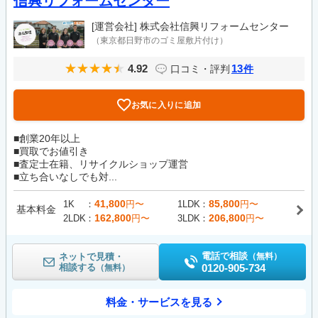
信興リフォームセンター
[運営会社]
株式会社信興リフォームセンター
（東京都日野市のゴミ屋敷片付け）
4.92
13
口コミ・評判
件
お気に入りに追加
■創業20年以上
■買取でお値引き
■査定士在籍、リサイクルショップ運営
■立ち合いなしでも対...
41,800
85,800
1K
円〜
1LDK
円〜
基本料金
162,800
206,800
2LDK
円〜
3LDK
円〜
電話で相談
ネットで見積・
（無料）
相談する
0120-905-734
（無料）
料金・サービスを見る