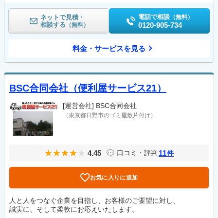
電話で相談
ネットで見積・
（無料）
相談する
0120-905-734
（無料）
料金・サービスを見る
BSC合同会社（便利屋サービス21）
[運営会社]
BSC合同会社
（東京都日野市のゴミ屋敷片付け）
4.45
11
口コミ・評判
件
お気に入りに追加
人と人をつなぐ企業を目指し、お客様のご要望に対し、
誠実に、そして柔軟にお応えいたします。