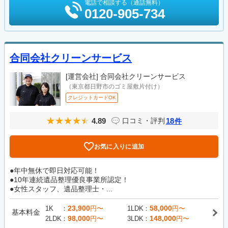
電話で相談する（通話無料）
0120-905-734
合同会社クリーンサービス
[運営会社]
合同会社クリーンサービス
（東京都日野市のゴミ屋敷片付け）
クレジットカードOK
4.89
18
口コミ・評判
件
お気に入りに追加
●年中無休で即日対応可能！
●10年連続遺品整理優良事業所認定！
●女性スタッフ、遺品整理士・...
23,900
58,000
1K
円〜
1LDK
円〜
基本料金
98,000
148,000
2LDK
円〜
3LDK
円〜