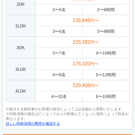
2DK
2
〜
5
名
2
〜
6
時間
126,846
円〜
2LDK
3
〜
6
名
3
〜
8
時間
155,282
円〜
3DK
3
〜
7
名
4
〜
10
時間
178,320
円〜
3LDK
4
〜
8
名
5
〜
12
時間
220,408
円〜
4LDK
4
〜
10
名
6
〜
15
時間
※処分する家財量やお部屋の状況によって上記金額から変動いたします。
※特殊清掃の場合は亡くなってからの時期と亡くなった場所によって料金が
異なります。
詳しい特殊清掃の費用を確認する