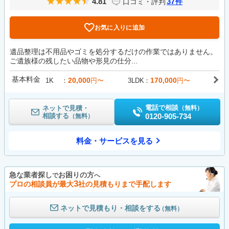
4.81
37
口コミ・評判
件
お気に入りに追加
遺品整理は不用品やゴミを処分するだけの作業ではありません。
ご遺族様の残したい品物や形見の仕分...
基本料金
20,000
170,000
1K
円〜
3LDK
円〜
電話で相談
ネットで見積・
（無料）
相談する
0120-905-734
（無料）
料金・サービスを見る
急な業者探し
お困りの方
で
へ
3
プロの相談員が最大
社の見積もりまで手配します
ネットで見積もり・相談をする
（無料）