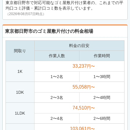
東京都日野市で対応可能なゴミ屋敷片付け業者の、これまでの平
均口コミ評価・累計口コミ数を表示しています。
（2026年08月07日時点）
東京都日野市のゴミ屋敷片付けの料金相場
料金の目安
間取り
作業人数
作業時間
33,237
円〜
1K
1
〜
2
名
1
〜
3
時間
55,058
円〜
1DK
2
〜
3
名
2
〜
4
時間
74,510
円〜
1LDK
2
〜
4
名
2
〜
6
時間
103,061
円〜