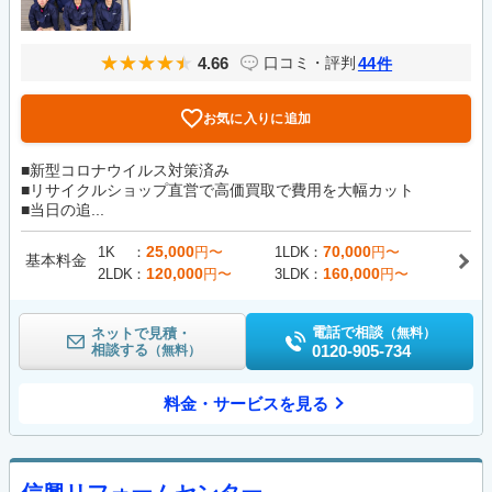
4.66
44
口コミ・評判
件
お気に入りに追加
■新型コロナウイルス対策済み
■リサイクルショップ直営で高価買取で費用を大幅カット
■当日の追...
25,000
70,000
1K
円〜
1LDK
円〜
基本料金
120,000
160,000
2LDK
円〜
3LDK
円〜
電話で相談
ネットで見積・
（無料）
相談する
0120-905-734
（無料）
料金・サービスを見る