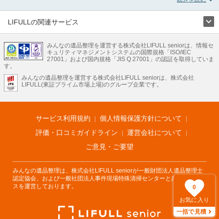
発生や孤独死の現場まで対応しています。東京都日野市のゴミ屋敷片付けの料金
相場情報だけで業者を決められない場合は不用品の買取や消臭脱臭など絞り込み
条件を利用し検索してみましょう。ゴミ屋敷になってしまう方は高齢で体力的に
LIFULLの関連サービス
掃除するのが難しい、認知症やセルフネグレクトになってしまう、精神的なスト
LIFULLのサービス
レスなど様々な原因があります。
またお役立ち情報も豊富なので、部屋を埋めつくす大量のゴミを自力で片付ける
みんなの遺品整理を運営する株式会社LIFULL seniorは、情報セ
不動産・住宅
引越し
老人ホーム
地方創生
ママの就労支援
キュリティマネジメントシステムの国際規格「ISO/IEC
方法についてもチェックしてみてください。
不動産クラウドファンディング
遺品整理
老後の暮らし情報
27001」および国内規格「JIS Q 27001」の認証を取得していま
農業技術
す。
みんなの遺品整理を運営する株式会社LIFULL seniorは、株式会社
LIFULL HOME'Sのサービス
LIFULL(東証プライム市場上場)のグループ企業です。
不動産・住宅
マンション
一戸建て
注文住宅
リノベーション
不動産査定
マンション専門売却査定
不動産投資
アドバイザー
住まいの窓口
住宅ローン
住まいインデックス
プライスマップ
不動産アーカイブ
空き家バンク
家賃相場
不動産会社
まちむすび
サービス利用規約
個人情報保護方針について
不動産用語集
住まいのお役立ち情報
LIFULL HOME'S PRESS
DIY Mag
アプリ
不動産データ
不動産転職
評価・口コミガイドライン
運営会社について
ご意見・ご要望
みんなの遺品整理は、株式会社LIFULL seniorが一般財団法人遺品整理士
認定協会、および一般社団法人事件現場特殊清掃センターと共同でサービ
スを運営しております。
0
お気に入り
一括で見積