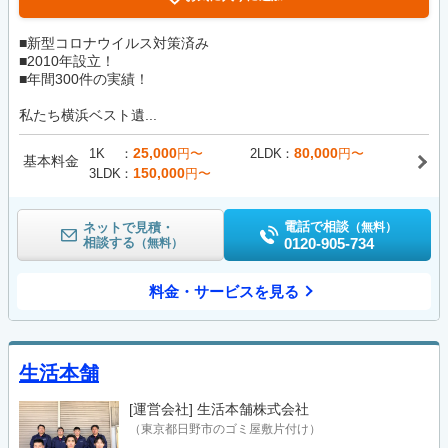
■新型コロナウイルス対策済み
■2010年設立！
■年間300件の実績！
私たち横浜ベスト遺...
25,000
80,000
1K
円〜
2LDK
円〜
基本料金
150,000
3LDK
円〜
電話で相談
ネットで見積・
（無料）
相談する
0120-905-734
（無料）
料金・サービスを見る
生活本舗
[運営会社]
生活本舗株式会社
（東京都日野市のゴミ屋敷片付け）