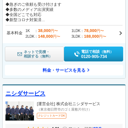
◆急ぎのご依頼も受け付けます
◆多数のメディア出演実績
◆全国どこでも対応
◆新型コロナ対策済...
38,000
78,000
1K
円〜
1LDK
円〜
基本料金
148,000
188,000
2LDK
円〜
3LDK
円〜
電話で相談
ネットで見積・
（無料）
相談する
0120-905-734
（無料）
料金・サービスを見る
ニシダサービス
[運営会社]
株式会社ニシダサービス
（東京都日野市のゴミ屋敷片付け）
クレジットカードOK