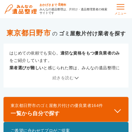
8
おかげさまで
周年
みんなの遺品整理は、片付け・遺品整理業者の検索
サイトです
メニュー
東京都日野市
の
ゴミ屋敷片付け
はじめての依頼でも安心。
適切な資格をもつ優良業者のみ
をご紹介しています。
業者選びが難しい
と感じられた際は、みんなの遺品整理に
ご相談ください。
続きを読む
専門の相談員が、
あなたにぴったりな業者をご提案
いたし
ます。
東京都日野市
の
ゴミ屋敷片付け
の優良業者
164
件
優良業者とは
一覧から自分で探す
一般財団法人遺品整理認定協会、および一般社団法
人事件現場特殊清掃センターと提携し、「遺品整理
ご希望に合わせてプロがご提案
士」資格を持つ事業者のみ掲載しています。