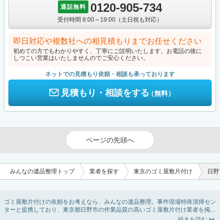
0120-905-734
通話無料
受付時間 8:00～19:00（土日祝も対応）
即日対応や複数社への相見積もりまでお任せください
初めての方でもわかりやすく、丁寧にご説明いたします。お電話の後に
しつこい営業はいたしませんのでご安心ください。
ネットでの見積もり依頼・相談も承っております
見積もり・相談をする
（無料）
ページの先頭へ
みんなの遺品整理トップ
業者を探す
東京のゴミ屋敷片付け
日野
ゴミ屋敷片付けの依頼をお考えなら、みんなの遺品整理。事件現場特殊清掃セン
ターと提携しており、東京都日野市の作業品質の高いゴミ屋敷片付け業者を掲載
しています。汚部屋の片付けに伴う不用品の処分・回収・引き取りから、外虫の