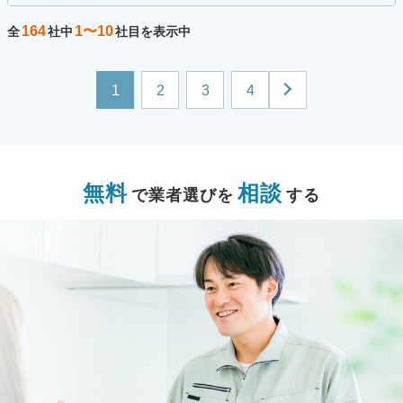
164
1〜10
全
社中
社目を表示中
1
2
3
4
無料
相談
で業者選びを
する