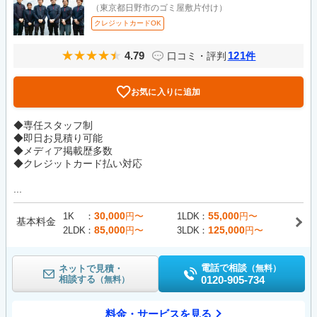
（東京都日野市のゴミ屋敷片付け）
クレジットカードOK
4.79
121
口コミ・評判
件
お気に入りに追加
◆専任スタッフ制
◆即日お見積り可能
◆メディア掲載歴多数
◆クレジットカード払い対応
...
30,000
55,000
1K
円〜
1LDK
円〜
基本料金
85,000
125,000
2LDK
円〜
3LDK
円〜
電話で相談
ネットで見積・
（無料）
相談する
0120-905-734
（無料）
料金・サービスを見る