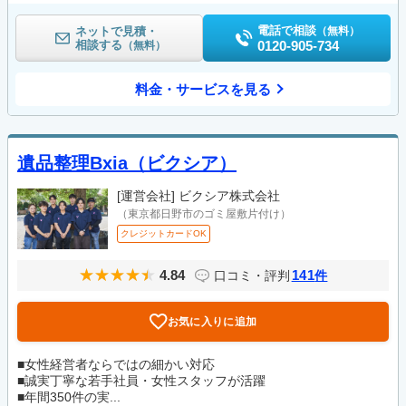
電話で相談
ネットで見積・
（無料）
相談する
0120-905-734
（無料）
料金・サービスを見る
遺品整理Bxia（ビクシア）
[運営会社]
ビクシア株式会社
（東京都日野市のゴミ屋敷片付け）
クレジットカードOK
4.84
141
口コミ・評判
件
お気に入りに追加
■女性経営者ならではの細かい対応
■誠実丁寧な若手社員・女性スタッフが活躍
■年間350件の実...