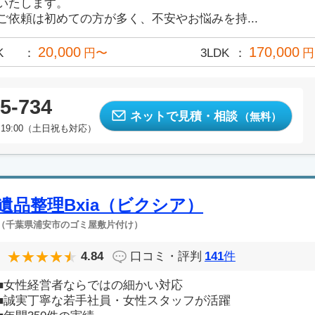
いたします。
ご依頼は初めての方が多く、不安やお悩みを持...
20,000
170,000
K
円〜
3LDK
円
5-734
ネットで見積・相談
（無料）
19:00（土日祝も対応）
遺品整理Bxia（ビクシア）
（千葉県浦安市のゴミ屋敷片付け）
4.84
口コミ・評判
141
件
■女性経営者ならではの細かい対応
■誠実丁寧な若手社員・女性スタッフが活躍