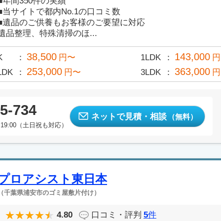
■年間350件の実績
■当サイトで都内No.1の口コミ数
■遺品のご供養もお客様のご要望に対応
遺品整理、特殊清掃のほ...
38,500
143,000
K
円〜
1LDK
円
253,000
363,000
LDK
円〜
3LDK
円
5-734
ネットで見積・相談
（無料）
19:00（土日祝も対応）
プロアシスト東日本
（千葉県浦安市のゴミ屋敷片付け）
4.80
口コミ・評判
5
件