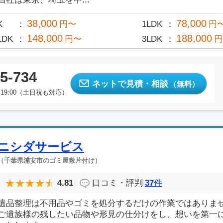
38,000
78,000
K
円〜
1LDK
円
148,000
188,000
LDK
円〜
3LDK
円
5-734
ネットで見積・相談
（無料）
19:00（土日祝も対応）
ニシダサービス
（千葉県浦安市のゴミ屋敷片付け）
4.81
口コミ・評判
37
件
遺品整理は不用品やゴミを処分するだけの作業ではありま
ご遺族様の残したい品物や形見の仕分けをし、想いを第一