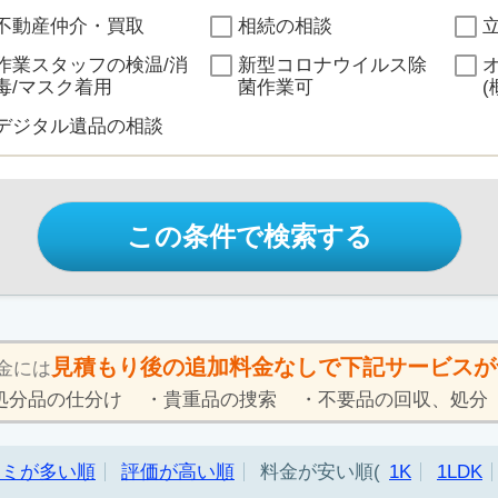
不動産仲介・買取
相続の相談
作業スタッフの検温/消
新型コロナウイルス除
毒/マスク着用
菌作業可
(
デジタル遺品の相談
この条件で検索する
見積もり後の追加料金なしで下記サービスが
金には
処分品の仕分け
貴重品の捜索
不要品の回収、処分
コミが多い順
評価が高い順
料金が安い順
1K
1LDK