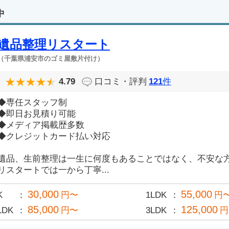
中
遺品整理リスタート
（千葉県浦安市のゴミ屋敷片付け）
4.79
口コミ・評判
121
件
◆専任スタッフ制
◆即日お見積り可能
◆メディア掲載歴多数
◆クレジットカード払い対応
遺品、生前整理は一生に何度もあることではなく、不安な
リスタートでは一から丁寧...
30,000
55,000
K
円〜
1LDK
円
85,000
125,000
LDK
円〜
3LDK
円