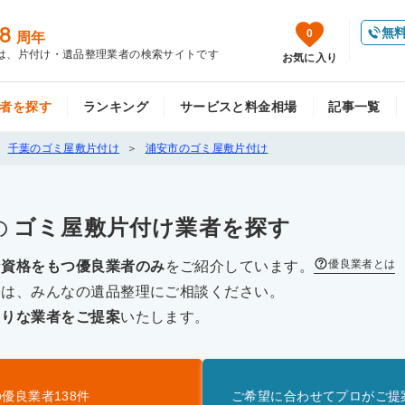
8
無
0
周年
は、片付け・遺品整理業者の検索サイトです
お気に入り
者を探す
ランキング
サービスと料金相場
記事一覧
千葉のゴミ屋敷片付け
浦安市のゴミ屋敷片付け
の
ゴミ屋敷片付け
業者を探す
優良業者とは
な資格をもつ優良業者のみ
をご紹介しています。
際は、みんなの遺品整理にご相談ください。
たりな業者をご提案
いたします。
の優良業者
138
件
ご希望に合わせてプロがご提